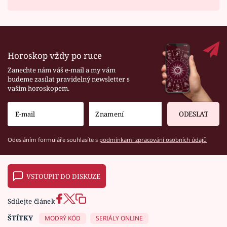
Horoskop vždy po ruce
Zanechte nám váš e-mail a my vám
budeme zasílat pravidelný newsletter s
vaším horoskopem.
ODESLAT
Odesláním formuláře souhlasíte s
podmínkami zpracování osobních údajů
VSTOUPIT DO DISKUZE
Sdílejte článek
ŠTÍTKY
MODRÝ KÓD
SERIÁLY ONLINE