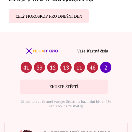
CELÝ HOROSKOP PRO DNEŠNÍ DEN
Vaše šťastná čísla
41
39
12
13
11
46
2
ZKUSTE ŠTĚSTÍ
Ministerstvo financí varuje: Účastí na hazardní hře může
vzniknout závislost ⑱