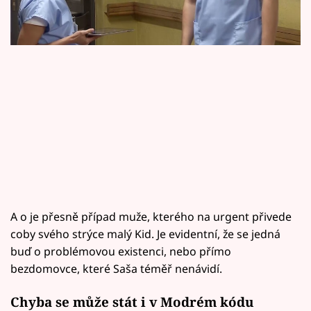
Horoskopy
Sledujte prima+
Filmový festival Karlovy Vary
Pořady
Mámy sobě
Přihlášení
A o je přesně případ muže, kterého na urgent přivede
coby svého strýce malý Kid. Je evidentní, že se jedná
Sledujte nás
buď o problémovou existenci, nebo přímo
bezdomovce, které Saša téměř nenávidí.
Chyba se může stát i v Modrém kódu