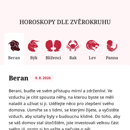
HOROSKOPY DLE ZVĚROKRUHU
Beran
Býk
Blíženci
Rak
Lev
Panna
V
Beran
9. 8. 2026
Berani, buďte ve svém přístupu mírní a zdrženliví. Ve
vzduchu je cítit spousta něhy, na kterou byste se měli
naladit a užívat si ji. Udělejte něco pro zlepšení svého
domova. Usmiřte se s lidmi, se kterými žijete, a vyčistěte
vzduch, aby vztahy byly v budoucnu klidné. Do toho, aby
se váš domov stal útočištěm, jste investovali velkou část
svého já, proto si ho važte a pečujte o něj.