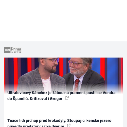
Ultralevicový Sánchez je žábou na prameni, pustil se Vondra
do Španělů. Kritizoval i Gregor
Tisíce lidí prchají před krokodýly. Stoupající keňské jezero
přivedlo predátory až ke dveřím