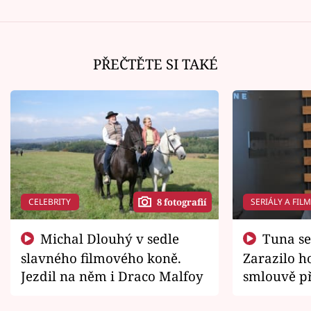
PŘEČTĚTE SI TAKÉ
CELEBRITY
SERIÁLY A FIL
8 fotografií
Michal Dlouhý v sedle
Tuna se chtěl vrátit domů.
slavného filmového koně.
Zarazilo ho
Jezdil na něm i Draco Malfoy
smlouvě př
zemřít