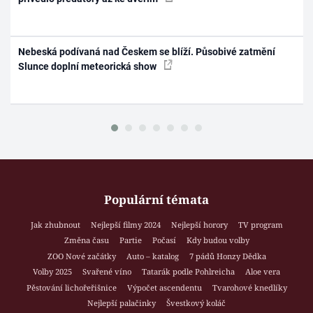
Nebeská podívaná nad Českem se blíží. Působivé zatmění
Slunce doplní meteorická show
Populární témata
Jak zhubnout
Nejlepší filmy 2024
Nejlepší horory
TV program
Změna času
Partie
Počasí
Kdy budou volby
ZOO Nové začátky
Auto – katalog
7 pádů Honzy Dědka
Volby 2025
Svařené víno
Tatarák podle Pohlreicha
Aloe vera
Pěstování lichořeřišnice
Výpočet ascendentu
Tvarohové knedlíky
Nejlepší palačinky
Švestkový koláč