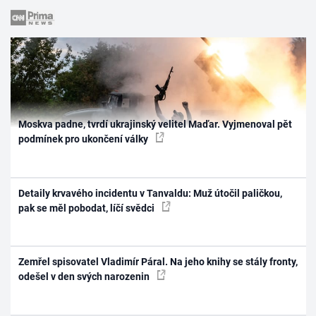
Moskva padne, tvrdí ukrajinský velitel Maďar. Vyjmenoval pět
podmínek pro ukončení války
Detaily krvavého incidentu v Tanvaldu: Muž útočil paličkou,
pak se měl pobodat, líčí svědci
Zemřel spisovatel Vladimír Páral. Na jeho knihy se stály fronty,
odešel v den svých narozenin