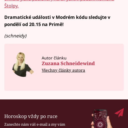
Štolpy.
Dramatické události v Modrém kódu sledujte v
pondělí od 20.15 na Primě!
(schneidy)
Autor článku
Zuzana Schneidewind
Všechny články autora
Horoskop vždy po ruce
Zanechte nám váš e-mail a my vám