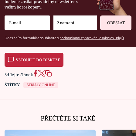
budeme zasílat pravidelný newsletter s
vaším horoskopem.
ODESLAT
Odesláním formuláře souhlasíte s
podmínkami zpracování osobních údajů
VSTOUPIT DO DISKUZE
Sdílejte článek
ŠTÍTKY
SERIÁLY ONLINE
PŘEČTĚTE SI TAKÉ