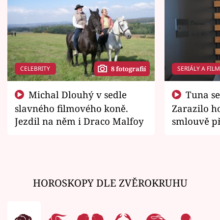
CELEBRITY
SERIÁLY A FIL
8 fotografií
Michal Dlouhý v sedle
Tuna se chtěl vrátit domů.
slavného filmového koně.
Zarazilo ho
Jezdil na něm i Draco Malfoy
smlouvě př
zemřít
HOROSKOPY DLE ZVĚROKRUHU