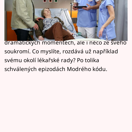
Horoskopy
přišel na příjem s pistolí a granátem. V
Sledujte prima+
uvolněném rozhovoru v zákulisí ateliéru nám
ředitelka obsahu FTV Prima Lenka Hornová
Filmový festival Karlovy Vary
prozradila nejen více o zmíněných
dramatických momentech, ale i něco ze svého
Pořady
soukromí. Co myslíte, rozdává už například
Mámy sobě
svému okolí lékařské rady? Po tolika
schválených epizodách Modrého kódu.
Přihlášení
Sledujte nás