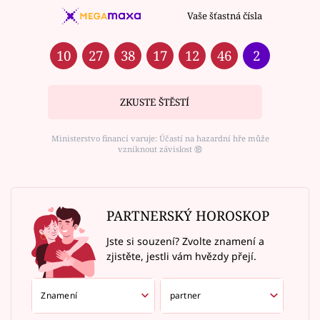
Vaše šťastná čísla
10
27
38
17
12
46
2
ZKUSTE ŠTĚSTÍ
Ministerstvo financí varuje: Účastí na hazardní hře může
vzniknout závislost ⑱
PARTNERSKÝ HOROSKOP
Jste si souzení? Zvolte znamení a
zjistěte, jestli vám hvězdy přejí.