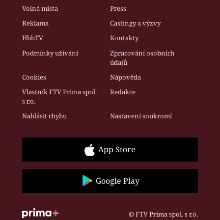
Volná místa
Press
Reklama
Castingy a výzvy
HbbTV
Kontakty
Podmínky užívání
Zpracování osobních
údajů
Cookies
Nápověda
Vlastník FTV Prima spol.
Redakce
s r.o.
Nahlásit chybu
Nastavení soukromí
App Store
Google Play
© FTV Prima spol. s r.o.