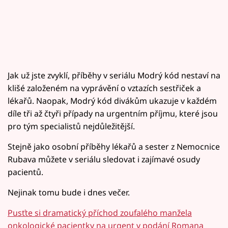
Jak už jste zvyklí, příběhy v seriálu Modrý kód nestaví na
klišé založeném na vyprávění o vztazích sestřiček a
lékařů. Naopak, Modrý kód divákům ukazuje v každém
díle tři až čtyři případy na urgentním příjmu, které jsou
pro tým specialistů nejdůležitější.
Stejně jako osobní příběhy lékařů a sester z Nemocnice
Rubava můžete v seriálu sledovat i zajímavé osudy
pacientů.
Nejinak tomu bude i dnes večer.
Pusťte si dramatický příchod zoufalého manžela
onkologické pacientky na urgent v podání Romana