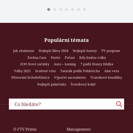
Populární témata
Jak zhubnout
Nejlepší filmy 2024
Nejlepší horory
TV program
Změna času
Partie
Počasí
Kdy budou volby
ZOO Nové začátky
Auto – katalog
7 pádů Honzy Dědka
Volby 2025
Svařené víno
Tatarák podle Pohlreicha
Aloe vera
Pěstování lichořeřišnice
Výpočet ascendentu
Tvarohové knedlíky
Nejlepší palačinky
Švestkový koláč
O FTV Prima
Management