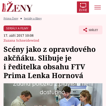
ŽIVĚ
Prima Ženy
■
Seriály a filmy
Trendy:
Polabí
Inspekce
Prostřeno!
AYTO?
SERIÁLY A FILMY
SDÍLET
Módní alarm
Zrádci
Proměny
17. září 2017 10:08
Zuzana Schneidewind
Scény jako z opravdového
akčňáku. Slibuje je
Témata
i ředitelka obsahu FTV
Celebrity
Prima Lenka Hornová
Žádná položka z playlistu není
Vztahy
Pondělní díl seriálu Modrý kód bude plný
dostupná.
Seriály
akce. Zranění účastníci zorbingu i zoufalý
manžel onkologicky nemocné pacientky, který