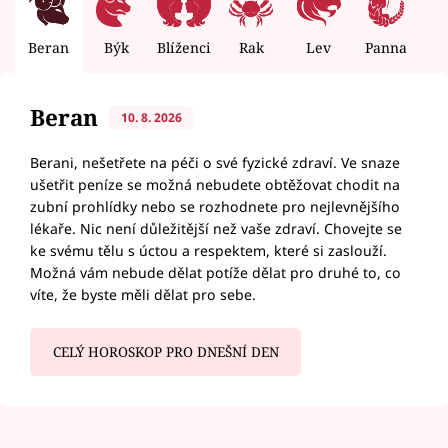
Beran
Býk
Blíženci
Rak
Lev
Panna
V
Beran
10. 8. 2026
Berani, nešetřete na péči o své fyzické zdraví. Ve snaze
ušetřit peníze se možná nebudete obtěžovat chodit na
zubní prohlídky nebo se rozhodnete pro nejlevnějšího
lékaře. Nic není důležitější než vaše zdraví. Chovejte se
ke svému tělu s úctou a respektem, které si zaslouží.
Možná vám nebude dělat potíže dělat pro druhé to, co
víte, že byste měli dělat pro sebe.
CELÝ HOROSKOP PRO DNEŠNÍ DEN