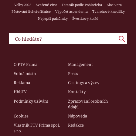
Volby 2025
Svařené víno
Tatarák podle Pohlreicha
Aloe vera
Pěstování lichořeřišnice
Výpočet ascendentu
Tvarohové knedlíky
Nejlepší palačinky
Švestkový koláč
O FTV Prima
Management
Volná místa
Press
Reklama
Castingy a výzvy
HbbTV
Kontakty
Podmínky užívání
Zpracování osobních
údajů
Cookies
Nápověda
Vlastník FTV Prima spol.
Redakce
s r.o.