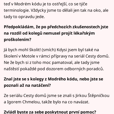
teď v Modrém kódu je to ostřejší, co se týče
terminologie. Vždycky jsme to dělali jen tak na oko, ale
tady to opravdu jede.
Předpokládám, že po předchozích zkušenostech jste
na rozdíl od kolegů nemusel projít lékařským
proškolením?
Já bych mohl školit! (smích) Kdysi jsem byl také na
školení v Motole v rámci přípravy na seriál Cesty domů.
Ne že bych si z toho moc pamatoval, ale tady jsme
naštěstí pokaždé pod dozorem odborných poradců.
Znal jste se s kolegy z Modrého kódu, nebo jste se
poznali až na natáčení?
Ze seriálu Cesty domů jsme se znali s Jirkou Štěpničkou
a Igorem Chmelou, takže bylo na co navázat.
Zvládl byste za sebe poskytnout první pomoc?