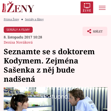
ŽIVĚ
Prima Ženy
■
Seriály a filmy
Trendy:
Polabí
Inspekce
Prostřeno!
AYTO?
SERIÁLY A FILMY
SDÍLET
Módní alarm
Zrádci
Proměny
8. listopadu 2017 10:28
Denisa Nováková
Seznamte se s doktorem
Kodymem. Zejména
Témata
Sašenka z něj bude
Celebrity
nadšená
Žádná položka z playlistu není
Vztahy
Starostka Růžičková si coby nová prozatimní
dostupná.
Seriály
ředitelka rubavské nemocnice na urgent
přivedla svého "koně", doktora Kodyma.