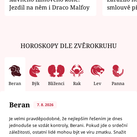
Jezdil na něm i Draco Malfoy
smlouvě př
zemřít
HOROSKOPY DLE ZVĚROKRUHU
Beran
Býk
Blíženci
Rak
Lev
Panna
V
Beran
7. 8. 2026
Je velmi pravděpodobné, že nejlepším řešením je dnes
jednoduše se vzdát kontroly, Berani. Pokud jde o srdeční
záležitosti, ostatní lidé mohou být ve víru zmatku. Snažit