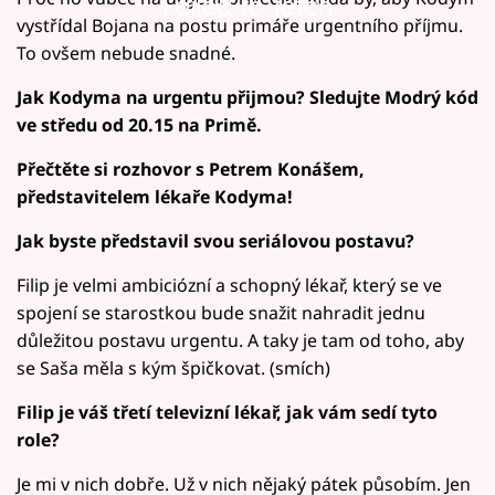
Failed to fetch
vystřídal Bojana na postu primáře urgentního příjmu.
To ovšem nebude snadné.
Jak Kodyma na urgentu přijmou? Sledujte Modrý kód
ve středu od 20.15 na Primě.
Přečtěte si rozhovor s Petrem Konášem,
představitelem lékaře Kodyma!
Jak byste představil svou seriálovou postavu?
Filip je velmi ambiciózní a schopný lékař, který se ve
spojení se starostkou bude snažit nahradit jednu
důležitou postavu urgentu. A taky je tam od toho, aby
se Saša měla s kým špičkovat. (smích)
Filip je váš třetí televizní lékař, jak vám sedí tyto
role?
Je mi v nich dobře. Už v nich nějaký pátek působím. Jen