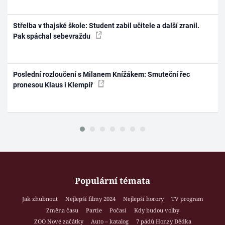
Střelba v thajské škole: Student zabil učitele a další zranil.
Pak spáchal sebevraždu
Poslední rozloučení s Milanem Knížákem: Smuteční řec
pronesou Klaus i Klempíř
Populární témata
Jak zhubnout
Nejlepší filmy 2024
Nejlepší horory
TV program
Změna času
Partie
Počasí
Kdy budou volby
ZOO Nové začátky
Auto – katalog
7 pádů Honzy Dědka