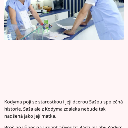
Horoskopy
Sledujte prima+
Filmový festival Karlovy Vary
Pořady
Mámy sobě
Přihlášení
Sledujte nás
Kodyma pojí se starostkou i její dcerou Sašou společná
historie. Saša ale z Kodyma zdaleka nebude tak
nadšená jako její matka.
Proč ho vůbec na urgent přivedla? Ráda by, aby Kodym