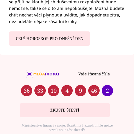
se přijít na kloub jejich duševnímu rozpoložení bude
nemožné, takže se o to ani nepokoušejte. Možná budete
chtít nechat věci plynout a uvidíte, jak dopadnete zítra,
než uděláte nějaké zásadní kroky.
CELÝ HOROSKOP PRO DNEŠNÍ DEN
Vaše šťastná čísla
36
33
10
4
9
46
2
ZKUSTE ŠTĚSTÍ
Ministerstvo financí varuje: Účastí na hazardní hře může
vzniknout závislost ⑱