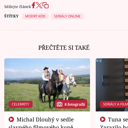
Sdílejte článek
ŠTÍTKY
MODRÝ KÓD
SERIÁLY ONLINE
PŘEČTĚTE SI TAKÉ
CELEBRITY
SERIÁLY A FIL
8 fotografií
Michal Dlouhý v sedle
Tuna se chtěl vrátit domů.
slavného filmového koně.
Zarazilo ho