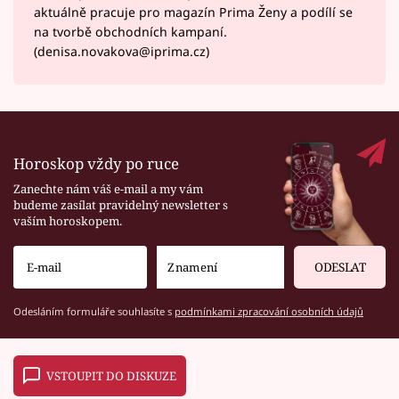
aktuálně pracuje pro magazín Prima Ženy a podílí se
na tvorbě obchodních kampaní.
(denisa.novakova@iprima.cz)
Horoskop vždy po ruce
Zanechte nám váš e-mail a my vám
budeme zasílat pravidelný newsletter s
vaším horoskopem.
ODESLAT
Odesláním formuláře souhlasíte s
podmínkami zpracování osobních údajů
VSTOUPIT DO DISKUZE