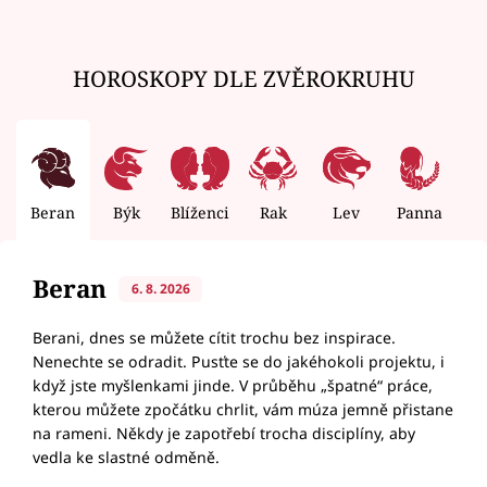
HOROSKOPY DLE ZVĚROKRUHU
Beran
Býk
Blíženci
Rak
Lev
Panna
V
Beran
6. 8. 2026
Berani, dnes se můžete cítit trochu bez inspirace.
Nenechte se odradit. Pusťte se do jakéhokoli projektu, i
když jste myšlenkami jinde. V průběhu „špatné“ práce,
kterou můžete zpočátku chrlit, vám múza jemně přistane
na rameni. Někdy je zapotřebí trocha disciplíny, aby
vedla ke slastné odměně.