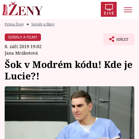
ŽIVĚ
Prima Ženy
■
Seriály a filmy
Trendy:
Polabí
Inspekce
Prostřeno!
AYTO?
SERIÁLY A FILMY
SDÍLET
Módní alarm
Zrádci
Proměny
8. září 2019 19:02
Jana Mrákotová
Šok v Modrém kódu! Kde je
Lucie?!
Témata
Celebrity
Vztahy
Seriály