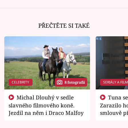
PŘEČTĚTE SI TAKÉ
CELEBRITY
SERIÁLY A FIL
8 fotografií
Michal Dlouhý v sedle
Tuna se chtěl vrátit domů.
slavného filmového koně.
Zarazilo ho
Jezdil na něm i Draco Malfoy
smlouvě př
zemřít