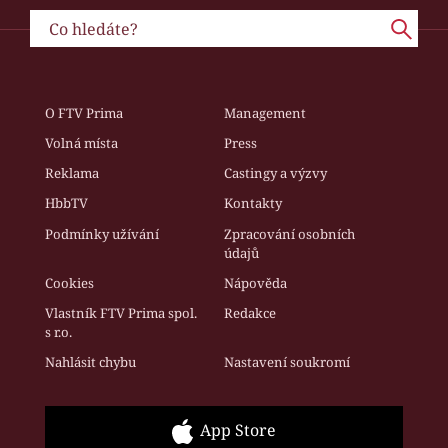
O FTV Prima
Management
Volná místa
Press
Reklama
Castingy a výzvy
HbbTV
Kontakty
Podmínky užívání
Zpracování osobních
údajů
Cookies
Nápověda
Vlastník FTV Prima spol.
Redakce
s r.o.
Nahlásit chybu
Nastavení soukromí
App Store