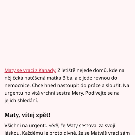
Maty se vrací z Kanady.
Z letiště nejede domů, kde na
něj čeká natěšená matka Bíba, ale jede rovnou do
nemocnice. Chce hned nastoupit do práce a sloužit. Na
urgentu ho vítá vrchní sestra Mery. Podívejte se na
jejich shledání.
Maty, vítej zpět!
Všichni na urgentu vědí, že Maty cestoval za svojí
Failed to fetch
láskou. Každému je proto divné, že se Matyáš vrací sám