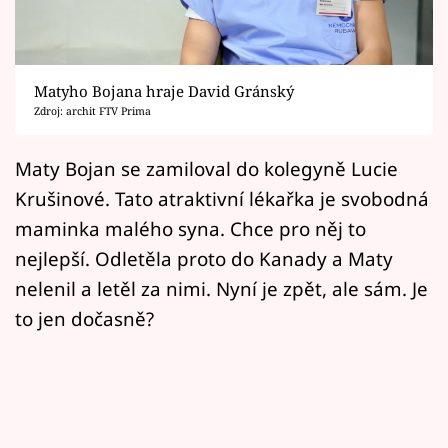
Horoskopy
Sledujte prima+
Matyho Bojana hraje David Gránský
Filmový festival Karlovy Vary
Zdroj: archit FTV Prima
Pořady
Maty Bojan se zamiloval do kolegyně Lucie
Krušinové. Tato atraktivní lékařka je svobodná
Mámy sobě
maminka malého syna. Chce pro něj to
nejlepší. Odletěla proto do Kanady a Maty
Přihlášení
nelenil a letěl za nimi. Nyní je zpět, ale sám. Je
to jen dočasně?
Sledujte nás