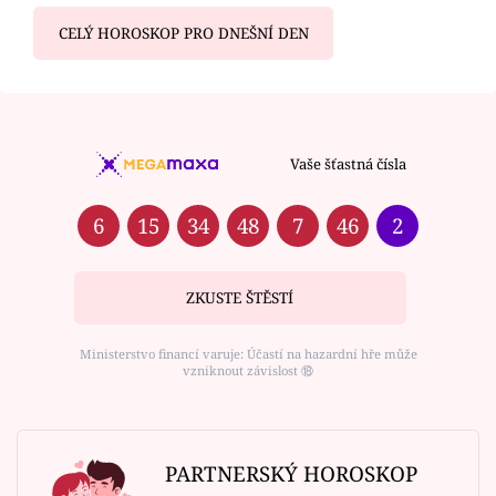
CELÝ HOROSKOP PRO DNEŠNÍ DEN
Vaše šťastná čísla
6
15
34
48
7
46
2
ZKUSTE ŠTĚSTÍ
Ministerstvo financí varuje: Účastí na hazardní hře může
vzniknout závislost ⑱
PARTNERSKÝ HOROSKOP