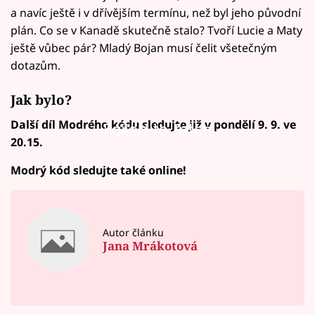
a navíc ještě i v dřívějším termínu, než byl jeho původní
plán. Co se v Kanadě skutečně stalo? Tvoří Lucie a Maty
ještě vůbec pár? Mladý Bojan musí čelit všetečným
dotazům.
Jak bylo?
Další díl Modrého kódu sledujte již v pondělí 9. 9. ve
Failed to fetch
20.15.
Modrý kód sledujte také online!
Autor článku
Jana Mrákotová