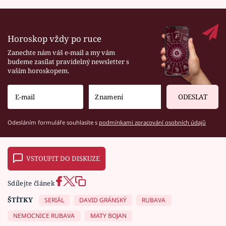
Horoskop vždy po ruce
Zanechte nám váš e-mail a my vám
budeme zasílat pravidelný newsletter s
vaším horoskopem.
ODESLAT
Odesláním formuláře souhlasíte s
podmínkami zpracování osobních údajů
VSTOUPIT DO DISKUZE
Sdílejte článek
ŠTÍTKY
SERIÁL
DAVID GRÁNSKÝ
RUBAVA
NEMOCNICE RUBAVA
MATY BOJAN