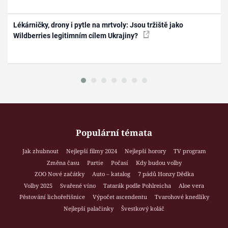
Lékárničky, drony i pytle na mrtvoly: Jsou tržiště jako
Wildberries legitimním cílem Ukrajiny?
Populární témata
Jak zhubnout
Nejlepší filmy 2024
Nejlepší horory
TV program
Změna času
Partie
Počasí
Kdy budou volby
ZOO Nové začátky
Auto – katalog
7 pádů Honzy Dědka
Volby 2025
Svařené víno
Tatarák podle Pohlreicha
Aloe vera
Pěstování lichořeřišnice
Výpočet ascendentu
Tvarohové knedlíky
Nejlepší palačinky
Švestkový koláč