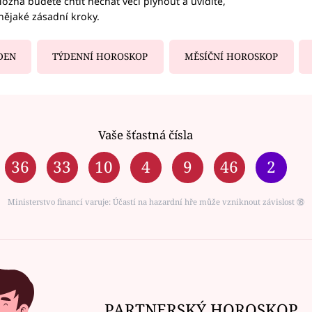
ožná budete chtít nechat věci plynout a uvidíte,
nějaké zásadní kroky.
DEN
TÝDENNÍ HOROSKOP
MĚSÍČNÍ HOROSKOP
Vaše šťastná čísla
36
33
10
4
9
46
2
Ministerstvo financí varuje: Účastí na hazardní hře může vzniknout závislost ⑱
PARTNERSKÝ HOROSKOP