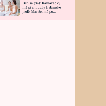
Denisa (34): Kamarádky
mě přemluvily k dámské
jízdě. Manžel mě po
návratu zaskočil