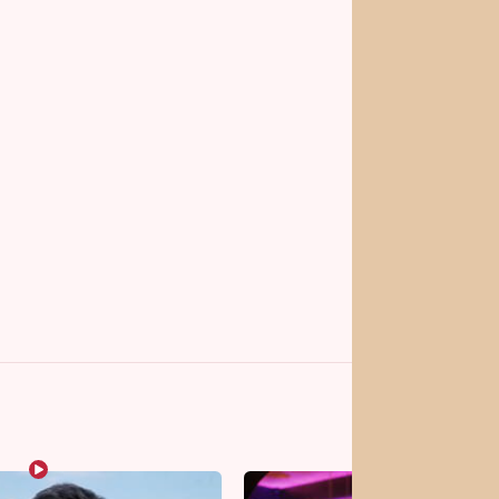
vrhy pro vás
Vojta Dyk dřel kvůli
roli mezi zápasníky.
Minutovou scénu jel