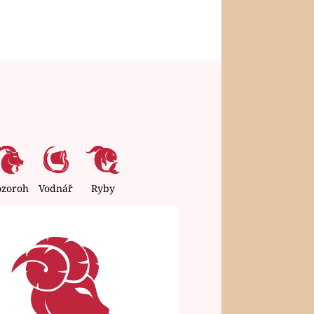
ozoroh
Vodnář
Ryby