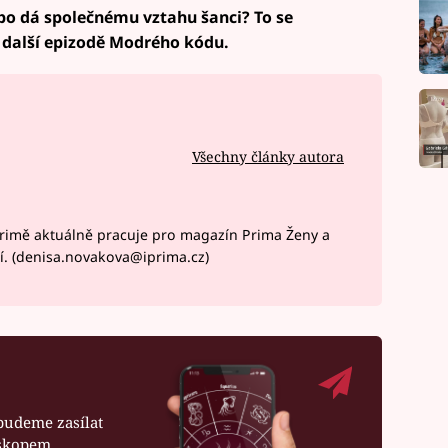
bo dá společnému vztahu šanci? To se
v další epizodě Modrého kódu.
Všechny články autora
rimě aktuálně pracuje pro magazín Prima Ženy a
í. (denisa.novakova@iprima.cz)
budeme zasílat
oskopem.