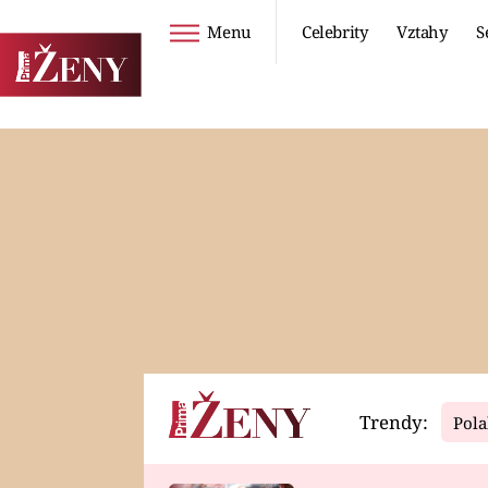
Menu
Celebrity
Vztahy
S
Seriály
Životní styl
ZOO
DIETY A HUBNUTÍ
PROSTŘENO!
CESTOVÁNÍ A
DOVOLENÁ
DUCH
ZDRAVÍ
Trendy:
Pola
Horoskopy
Video
ASTROČLÁNKY
SERIÁLY