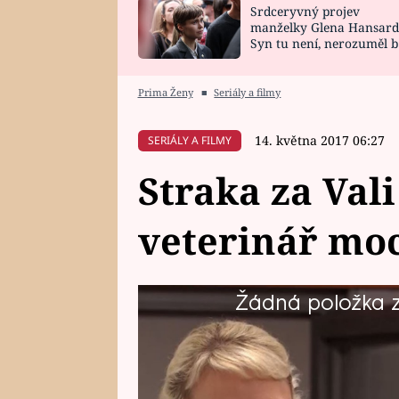
Srdceryvný projev
SNÁŘ
CELEBRITY
manželky Glena Hansard
Syn tu není, nerozuměl b
HOROSKOP NA
VAŘENÍ
tomu, vysvětlila
ROK 2023
Prima Ženy
■
Seriály a filmy
14. května 2017 06:27
SERIÁLY A FILMY
Straka za Vali 
veterinář moc
Žádná položka z 
Veterináře Straku zná Vali už lét
urgentu řešili případ možného 
psem.