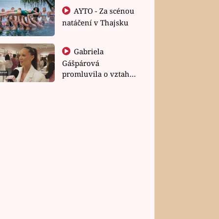
AYTO - Za scénou
natáčení v Thajsku
Gabriela
Gášpárová
promluvila o vztahu
a zakládání rodiny