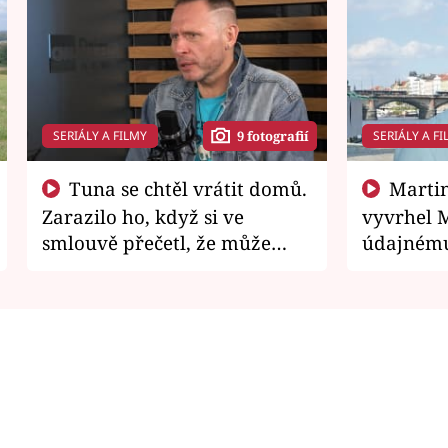
SERIÁLY A FILMY
SERIÁLY A FI
9 fotografií
Tuna se chtěl vrátit domů.
Martin Písařík jako
Zarazilo ho, když si ve
vyvrhel 
smlouvě přečetl, že může
údajnému
zemřít
je v nemil