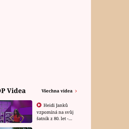
P Videa
Všechna videa
Heidi Janků
vzpomíná na svůj
šatník z 80. let -
Shopaholičky