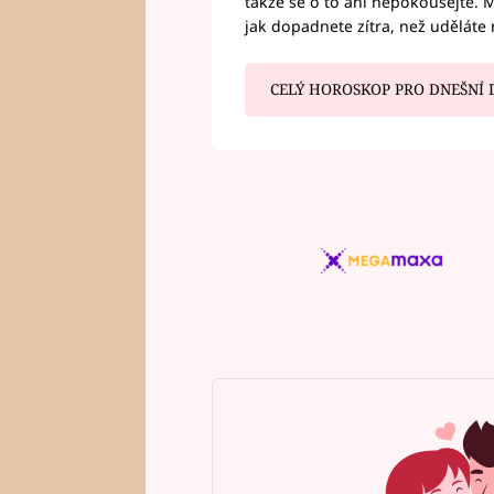
takže se o to ani nepokoušejte. M
jak dopadnete zítra, než uděláte 
CELÝ HOROSKOP PRO DNEŠNÍ 