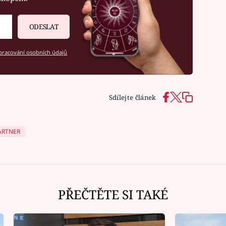
ODESLAT
racování osobních údajů
Sdílejte článek
ARTNER
Ná
PŘEČTĚTE SI TAKÉ