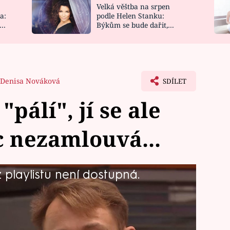
Velká věštba na srpen
NOVINKY
ZAHRADA
a:
podle Helen Stanku:
y
Býkům se bude dařit,
VIDEORECEPTY
DESIGN
Vodnáře čeká jízda
Denisa Nováková
SDÍLET
"pálí", jí se ale
 nezamlouvá...
playlistu není dostupná.
a. Opět se spolu setkali, když na
nakažení vzteklinou neregistrovaným