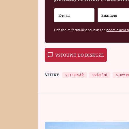
Odesláním formuláře souhlasíte s
podmínkami zp
VSTOUPIT DO DISKUZE
ŠTÍTKY
VETERINÁŘ
SVÁDĚNÍ
NOVÝ P