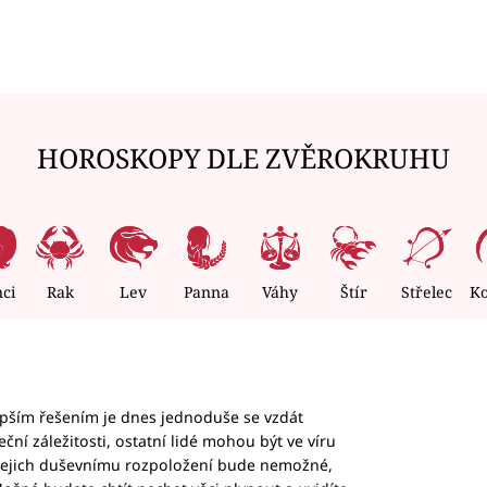
HOROSKOPY DLE ZVĚROKRUHU
nci
Rak
Lev
Panna
Váhy
Štír
Střelec
K
epším řešením je dnes jednoduše se vzdát
ční záležitosti, ostatní lidé mohou být ve víru
b jejich duševnímu rozpoložení bude nemožné,