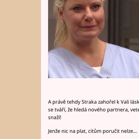
A právě tehdy Straka zahořel k Vali lás
se tváří, že hledá nového partnera, vete
snaží!
Jenže nic na plat, citům poručit nelze...