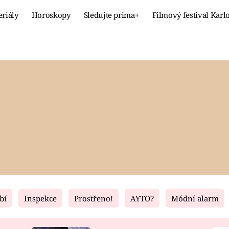
eriály
Horoskopy
Sledujte prima+
Filmový festival Karl
Celebrity
Recept
MÓDA A KRÁSA
HLAVNÍ JÍ
VZTAHY A SEX
SLADKÉ
PRIMA MAMINKA
ZDRAVÉ
bí
Inspekce
Prostřeno!
AYTO?
Módní alarm
Fresh
Living
RECEPTY
BYDLENÍ