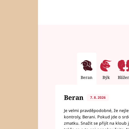
Beran
Býk
Blíže
Beran
7. 8. 2026
Je velmi pravděpodobné, že nejl
kontroly, Berani. Pokud jde o srde
zmatku. Snažit se přijít na klou