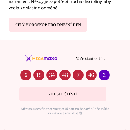
na rameni. Někdy je zapotřebí trocha disciplíny, aby
vedla ke slastné odměně.
CELÝ HOROSKOP PRO DNEŠNÍ DEN
Vaše šťastná čísla
6
15
34
48
7
46
2
ZKUSTE ŠTĚSTÍ
Ministerstvo financí varuje: Účastí na hazardní hře může
vzniknout závislost ⑱