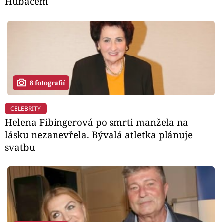
Hubačem
8 fotografií
CELEBRITY
Helena Fibingerová po smrti manžela na
lásku nezanevřela. Bývalá atletka plánuje
svatbu