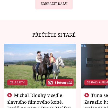
ZOBRAZIT DALŠÍ
PŘEČTĚTE SI TAKÉ
CELEBRITY
SERIÁLY A FIL
8 fotografií
Michal Dlouhý v sedle
Tuna se chtěl vrátit domů.
slavného filmového koně.
Zarazilo ho