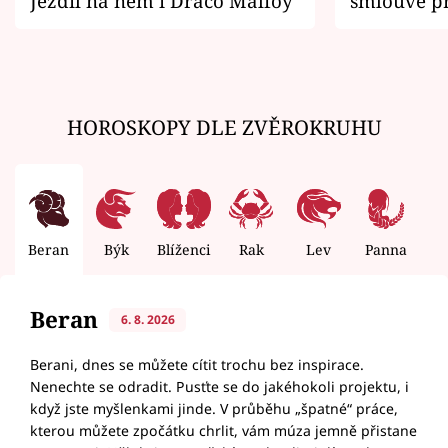
Jezdil na něm i Draco Malfoy
smlouvě př
zemřít
HOROSKOPY DLE ZVĚROKRUHU
Beran
Býk
Blíženci
Rak
Lev
Panna
V
Beran
6. 8. 2026
Berani, dnes se můžete cítit trochu bez inspirace.
Nenechte se odradit. Pusťte se do jakéhokoli projektu, i
když jste myšlenkami jinde. V průběhu „špatné“ práce,
kterou můžete zpočátku chrlit, vám múza jemně přistane