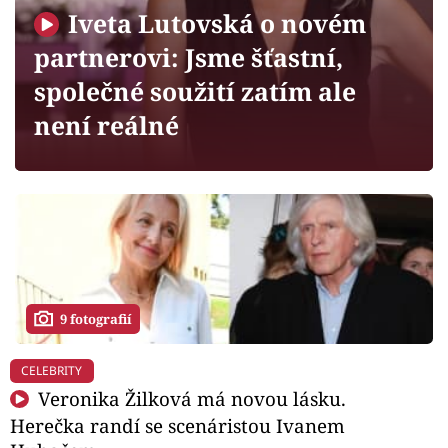
Horoskopy
Iveta Lutovská o novém
Sledujte prima+
partnerovi: Jsme šťastní,
společné soužití zatím ale
Filmový festival Karlovy Vary
není reálné
Pořady
Mámy sobě
Přihlášení
9 fotografií
Sledujte nás
CELEBRITY
Veronika Žilková má novou lásku.
Herečka randí se scenáristou Ivanem