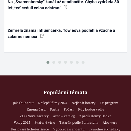
Na „Švarcenberský“ kanál už neodbočíte. Chyba vydržela 30
let, teď ceduli celou odstraní
Zemřela známá influencerka. Towleová podlehla vzácné a
zákeřné nemoci
Populární témata
Jak zhubnout
Nejlepší filmy 2024
Nejlepší horory
TV program
Změna času
Partie
Počasí
Kdy budou volby
ZOO Nové začátky
Auto – katalog
7 pádů Honzy Dědka
Volby 2025
Svařené víno
Tatarák podle Pohlreicha
Aloe vera
Pěstování lichořeřišnice
Výpočet ascendentu
Tvarohové knedlíky