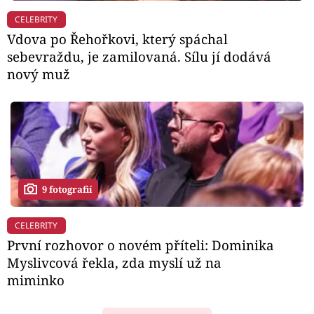
CELEBRITY
Vdova po Řehořkovi, který spáchal
sebevraždu, je zamilovaná. Sílu jí dodává
nový muž
9 fotografií
CELEBRITY
První rozhovor o novém příteli: Dominika
Myslivcová řekla, zda myslí už na
miminko