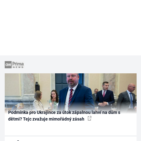
Podmínka pro Ukrajince za útok zápalnou lahví na dům s
dětmi? Tejc zvažuje mimořádný zásah