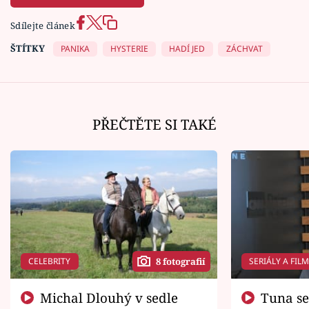
Sdílejte článek
ŠTÍTKY
PANIKA
HYSTERIE
HADÍ JED
ZÁCHVAT
PŘEČTĚTE SI TAKÉ
CELEBRITY
SERIÁLY A FIL
8 fotografií
Michal Dlouhý v sedle
Tuna se chtěl vrátit domů.