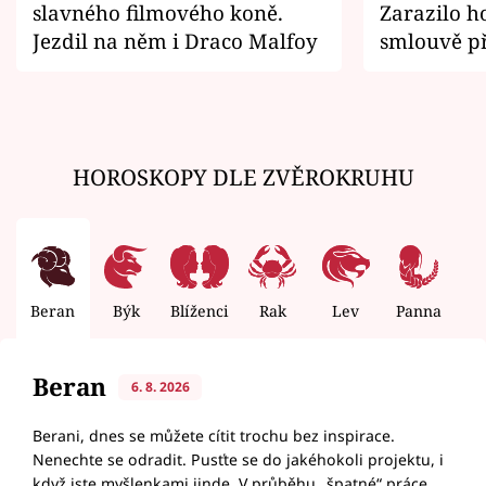
slavného filmového koně.
Zarazilo ho
Jezdil na něm i Draco Malfoy
smlouvě př
zemřít
HOROSKOPY DLE ZVĚROKRUHU
Beran
Býk
Blíženci
Rak
Lev
Panna
V
Beran
6. 8. 2026
Berani, dnes se můžete cítit trochu bez inspirace.
Nenechte se odradit. Pusťte se do jakéhokoli projektu, i
když jste myšlenkami jinde. V průběhu „špatné“ práce,