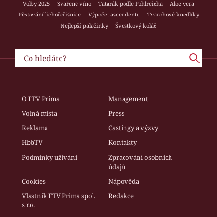
Volby 2025
Svařené víno
Tatarák podle Pohlreicha
Aloe vera
Pěstování lichořeřišnice
Výpočet ascendentu
Tvarohové knedlíky
Nejlepší palačinky
Švestkový koláč
O FTV Prima
Management
Volná místa
Press
Reklama
Castingy a výzvy
HbbTV
Kontakty
Podmínky užívání
Zpracování osobních
údajů
Cookies
Nápověda
Vlastník FTV Prima spol.
Redakce
s r.o.