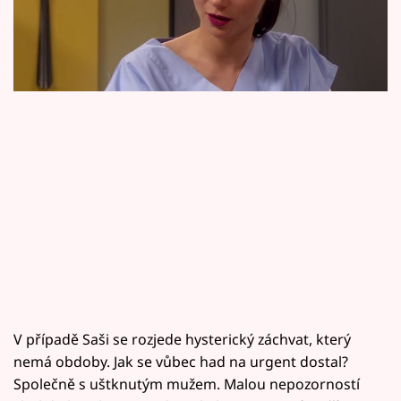
Horoskopy
proběhnout různě.
Sledujte prima+
Filmový festival Karlovy Vary
Pořady
Mámy sobě
Přihlášení
Sledujte nás
V případě Saši se rozjede hysterický záchvat, který
nemá obdoby. Jak se vůbec had na urgent dostal?
Společně s uštknutým mužem. Malou nepozorností