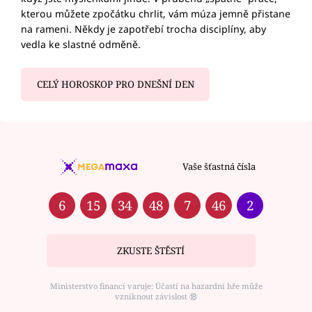
kterou můžete zpočátku chrlit, vám múza jemně přistane
na rameni. Někdy je zapotřebí trocha disciplíny, aby
vedla ke slastné odměně.
CELÝ HOROSKOP PRO DNEŠNÍ DEN
Vaše šťastná čísla
6
15
34
48
7
46
2
ZKUSTE ŠTĚSTÍ
Ministerstvo financí varuje: Účastí na hazardní hře může
vzniknout závislost ⑱