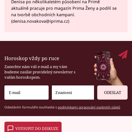
Denisa po několikaletém působení na Primě
aktuálně pracuje pro magazín Prima Ženy a podílí se
na tvorbě obchodních kampaní.
(denisa.novakova@iprima.cz)
Horoskop vždy po ruce
Zanechte nám váš e-mail a my vám
budeme zasílat pravidelný newsletter s
vaším horoskopem.
ODESLAT
Odesláním formuláře souhlasíte s
podmínkami zpracování osobních údajů
VSTOUPIT DO DISKUZE