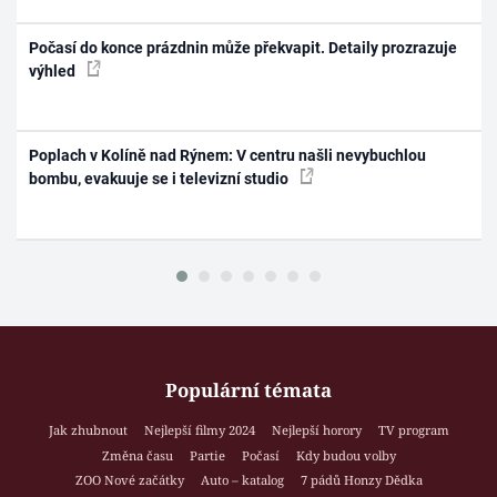
Počasí do konce prázdnin může překvapit. Detaily prozrazuje
výhled
Poplach v Kolíně nad Rýnem: V centru našli nevybuchlou
bombu, evakuuje se i televizní studio
Populární témata
Jak zhubnout
Nejlepší filmy 2024
Nejlepší horory
TV program
Změna času
Partie
Počasí
Kdy budou volby
ZOO Nové začátky
Auto – katalog
7 pádů Honzy Dědka