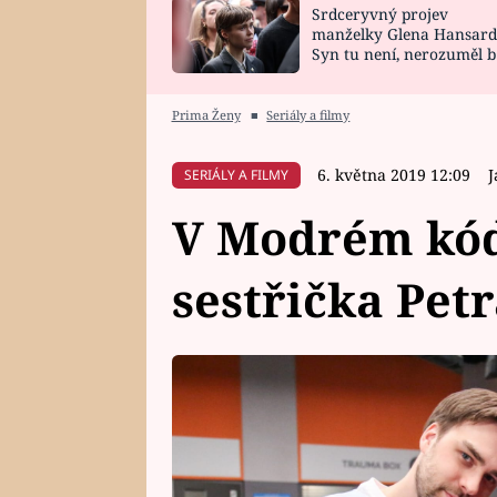
Srdceryvný projev
SNÁŘ
CELEBRITY
manželky Glena Hansard
Syn tu není, nerozuměl b
HOROSKOP NA
VAŘENÍ
tomu, vysvětlila
ROK 2023
Prima Ženy
■
Seriály a filmy
6. května 2019 12:09
J
SERIÁLY A FILMY
V Modrém kód
sestřička Pet