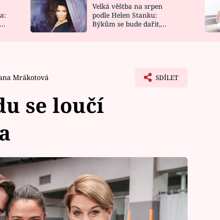
Velká věštba na srpen
NOVINKY
ZAHRADA
a:
podle Helen Stanku:
y
Býkům se bude dařit,
VIDEORECEPTY
DESIGN
Vodnáře čeká jízda
ana Mrákotová
SDÍLET
u se loučí
ra