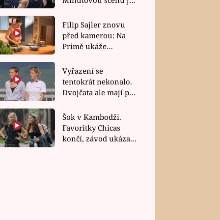
bez dubla
Filip Sajler znovu
před kamerou: Na
Primě ukáže
poctivou kuchyni i
rychlé recepty
Vyřazení se
tentokrát nekonalo.
Dvojčata ale mají po
uzavření třetí etapy
závodu nůž na krku
Šok v Kambodži.
Favoritky Chicas
končí, závod ukázal
svou nejtvrdší tvář