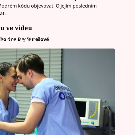
 Modrém kódu objevovat. O jejím posledním
at.
ru ve videu
ího dne Evy Burešové
led to fetch