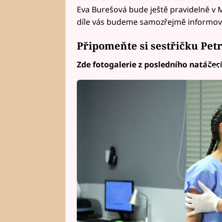
Eva Burešová bude ještě pravidelně v
díle vás budeme samozřejmě informov
Připomeňte si sestřičku Pet
Zde fotogalerie z posledního natáčec
Fai