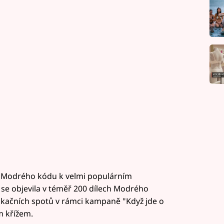
ání Modrého kódu k velmi populárním
, se objevila v téměř 200 dílech Modrého
dukačních spotů v rámci kampaně "Když jde o
m křížem.