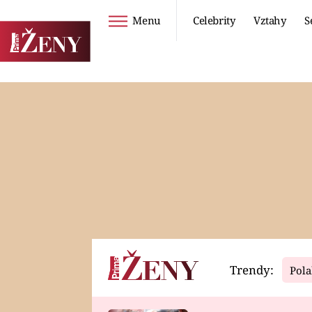
Menu
Celebrity
Vztahy
S
Seriály
Životní styl
ZOO
DIETY A HUBNUTÍ
PROSTŘENO!
CESTOVÁNÍ A
DOVOLENÁ
DUCH
ZDRAVÍ
Trendy:
Pola
Horoskopy
Video
ASTROČLÁNKY
SERIÁLY