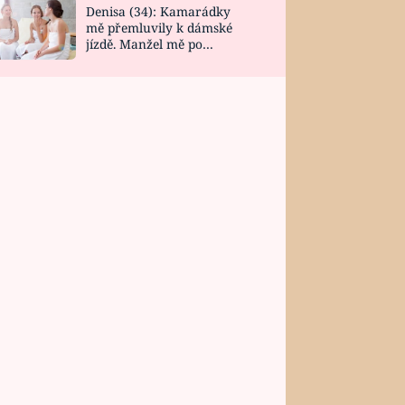
Denisa (34): Kamarádky
mě přemluvily k dámské
jízdě. Manžel mě po
návratu zaskočil