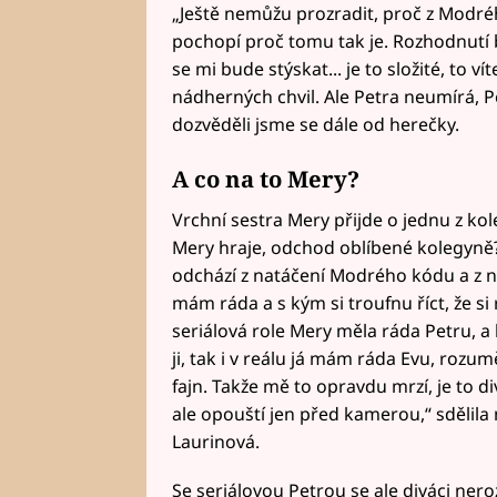
„Ještě nemůžu prozradit, proč z Modré
pochopí proč tomu tak je. Rozhodnutí b
se mi bude stýskat... je to složité, to v
nádherných chvil. Ale Petra neumírá, Petr
dozvěděli jsme se dále od herečky.
A co na to Mery?
Vrchní sestra Mery přijde o jednu z kol
Mery hraje, odchod oblíbené kolegyně
odchází z natáčení Modrého kódu a z
mám ráda a s kým si troufnu říct, že s
seriálová role Mery měla ráda Petru, a
ji, tak i v reálu já mám ráda Evu, rozu
fajn. Takže mě to opravdu mrzí, je to d
ale opouští jen před kamerou,“ sdělil
Laurinová.
Se seriálovou Petrou se ale diváci ne