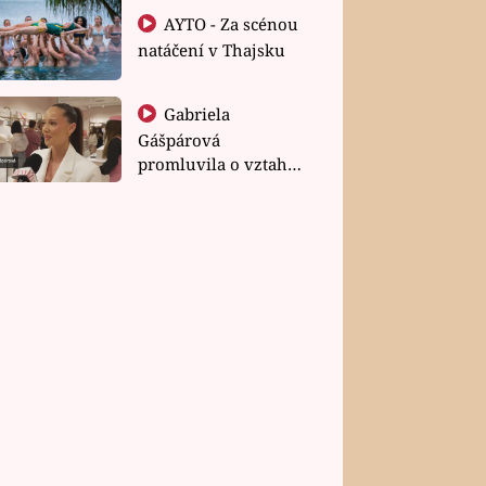
AYTO - Za scénou
natáčení v Thajsku
Gabriela
Gášpárová
promluvila o vztahu
a zakládání rodiny