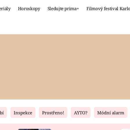
eriály
Horoskopy
Sledujte prima+
Filmový festival Karl
Celebrity
Recept
MÓDA A KRÁSA
HLAVNÍ JÍ
VZTAHY A SEX
SLADKÉ
PRIMA MAMINKA
ZDRAVÉ
bí
Inspekce
Prostřeno!
AYTO?
Módní alarm
Fresh
Living
RECEPTY
BYDLENÍ