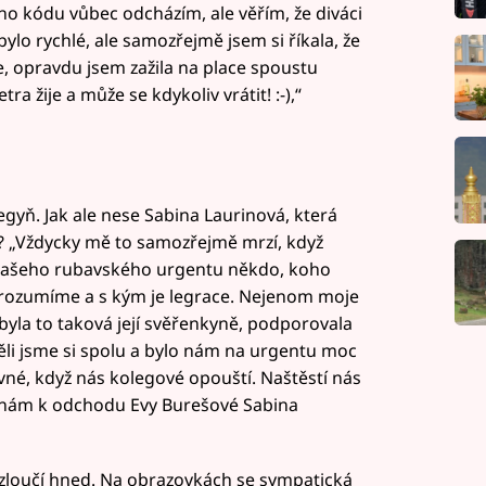
ho kódu vůbec odcházím, ale věřím, že diváci
ylo rychlé, ale samozřejmě jsem si říkala, že
íte, opravdu jsem zažila na place spoustu
a žije a může se kdykoliv vrátit! :-),“
egyň. Jak ale nese Sabina Laurinová, která
? „Vždycky mě to samozřejmě mrzí, když
 našeho rubavského urgentu někdo, koho
i rozumíme a s kým je legrace. Nejenom moje
 byla to taková její svěřenkyně, podporovala
měli jsme si spolu a bylo nám na urgentu moc
ivné, když nás kolegové opouští. Naštěstí nás
a nám k odchodu Evy Burešové Sabina
rozloučí hned. Na obrazovkách se sympatická