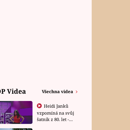
P Videa
Všechna videa
Heidi Janků
vzpomíná na svůj
šatník z 80. let -
Shopaholičky