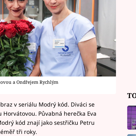
inovou a Ondřejem Rychlým
TO
braz v seriálu Modrý kód. Diváci se
ou Horvátovou. Půvabná herečka Eva
Modrý kód znají jako sestřičku Petru
téměř tři roky.