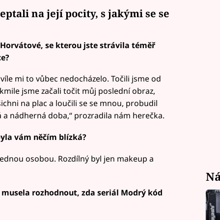
ptali na její pocity, s jakými se se
 Horvátové, se kterou jste strávila téměř
ce?
víle mi to vůbec nedocházelo. Točili jsme od
kmile jsme začali točit můj poslední obraz,
ichni na plac a loučili se se mnou, probudil
há a nádherná doba,“ prozradila nám herečka.
byla vám něčím blízká?
y jednou osobou. Rozdílný byl jen makeup a
Ná
e musela rozhodnout, zda seriál Modrý kód