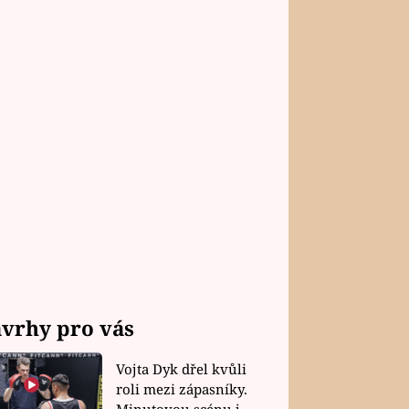
vrhy pro vás
Vojta Dyk dřel kvůli
roli mezi zápasníky.
Minutovou scénu jel