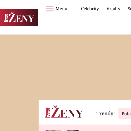
Menu
Celebrity
Vztahy
S
Seriály
Životní styl
ZOO
DIETY A HUBNUTÍ
PROSTŘENO!
CESTOVÁNÍ A
DOVOLENÁ
DUCH
ZDRAVÍ
Trendy:
Pola
Horoskopy
Video
ASTROČLÁNKY
SERIÁLY