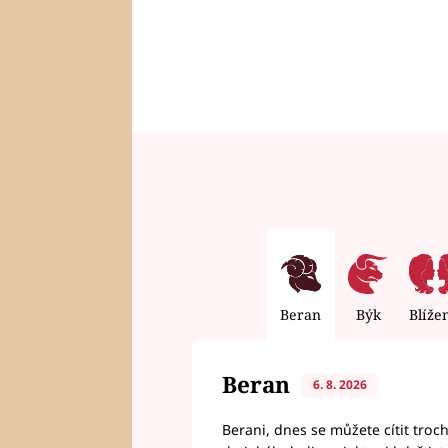
Beran
Býk
Blíže
Beran
6. 8. 2026
Berani, dnes se můžete cítit troc