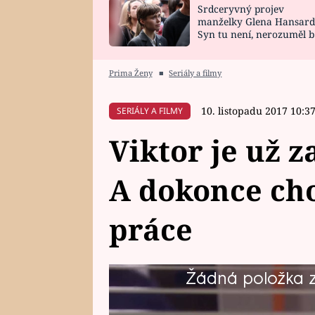
Srdceryvný projev
SNÁŘ
CELEBRITY
manželky Glena Hansard
Syn tu není, nerozuměl b
HOROSKOP NA
VAŘENÍ
tomu, vysvětlila
ROK 2023
Prima Ženy
■
Seriály a filmy
10. listopadu 2017 10:3
SERIÁLY A FILMY
Viktor je už 
A dokonce cho
práce
Žádná položka z 
To by se mu mohlo vymstít!