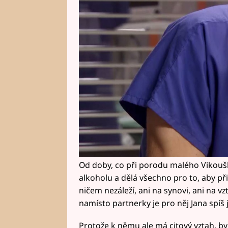
Od doby, co při porodu malého Vikoušk
alkoholu a dělá všechno pro to, aby při
ničem nezáleží, ani na synovi, ani na vz
namísto partnerky je pro něj Jana spíš 
Protože k němu ale má citový vztah, by