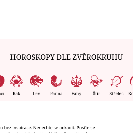
HOROSKOPY DLE ZVĚROKRUHU
nci
Rak
Lev
Panna
Váhy
Štír
Střelec
K
hu bez inspirace. Nenechte se odradit. Pusťte se