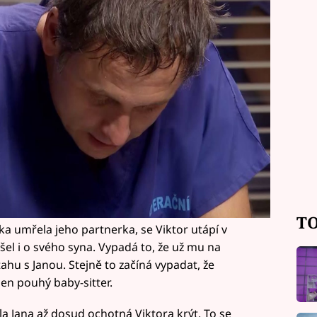
TO
a umřela jeho partnerka, se Viktor utápí v
šel i o svého syna. Vypadá to, že už mu na
tahu s Janou. Stejně to začíná vypadat, že
jen pouhý baby-sitter.
la Jana až dosud ochotná Viktora krýt. To se