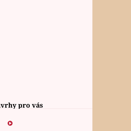
vrhy pro vás
Vojta Dyk dřel kvůli
roli mezi zápasníky.
Minutovou scénu jel