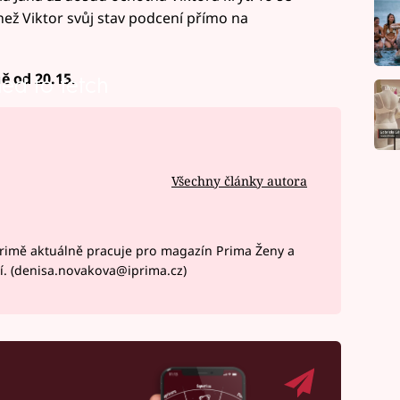
 než Viktor svůj stav podcení přímo na
ě od 20.15.
led to fetch
Všechny články autora
rimě aktuálně pracuje pro magazín Prima Ženy a
í. (denisa.novakova@iprima.cz)