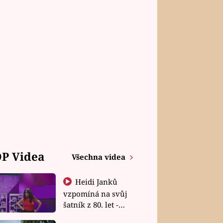
P Videa
Všechna videa
Heidi Janků
vzpomíná na svůj
šatník z 80. let -
Shopaholičky