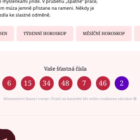
te myšlenkami jinde. V průběhu „špatné“ práce,
vám múza jemně přistane na rameni. Někdy je
vedla ke slastné odměně.
DEN
TÝDENNÍ HOROSKOP
MĚSÍČNÍ HOROSKOP
Vaše šťastná čísla
6
15
34
48
7
46
2
Ministerstvo financí varuje: Účastí na hazardní hře může vzniknout závislost ⑱