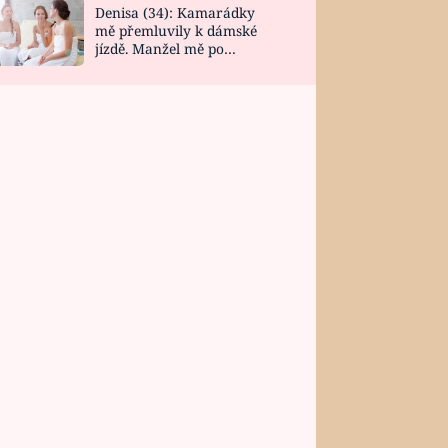
Denisa (34): Kamarádky
mě přemluvily k dámské
jízdě. Manžel mě po
návratu zaskočil