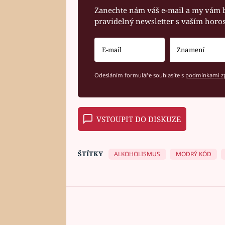
Zanechte nám váš e-mail a my vám 
pravidelný newsletter s vaším hor
Odesláním formuláře souhlasíte s
podmínkami zp
VSTOUPIT DO DISKUZE
ŠTÍTKY
ALKOHOLISMUS
MODRÝ KÓD