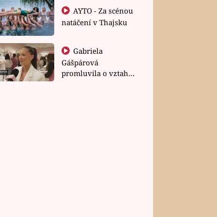
AYTO - Za scénou
natáčení v Thajsku
Gabriela
Gášpárová
promluvila o vztahu
a zakládání rodiny