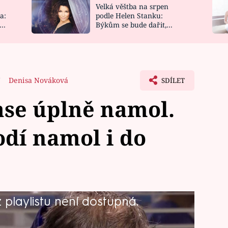
Velká věštba na srpen
NOVINKY
ZAHRADA
a:
podle Helen Stanku:
y
Býkům se bude dařit,
VIDEORECEPTY
DESIGN
Vodnáře čeká jízda
7
Denisa Nováková
SDÍLET
zase úplně namol.
dí namol i do
playlistu není dostupná.