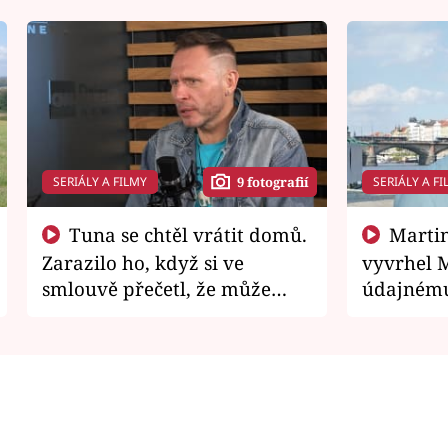
SERIÁLY A FILMY
SERIÁLY A FI
9 fotografií
Tuna se chtěl vrátit domů.
Martin Písařík jako
Zarazilo ho, když si ve
vyvrhel 
smlouvě přečetl, že může
údajnému
zemřít
je v nemil