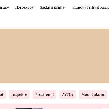
eriály
Horoskopy
Sledujte prima+
Filmový festival Karl
Celebrity
Recept
MÓDA A KRÁSA
HLAVNÍ JÍ
VZTAHY A SEX
SLADKÉ
PRIMA MAMINKA
ZDRAVÉ
bí
Inspekce
Prostřeno!
AYTO?
Módní alarm
Fresh
Living
RECEPTY
BYDLENÍ