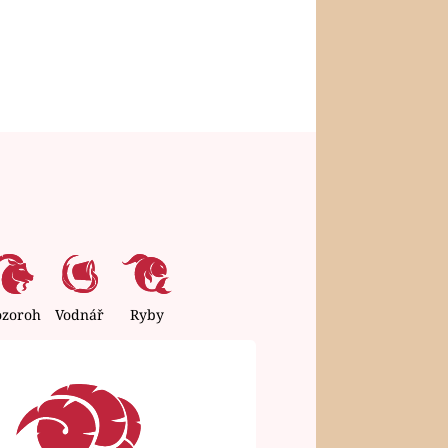
ozoroh
Vodnář
Ryby