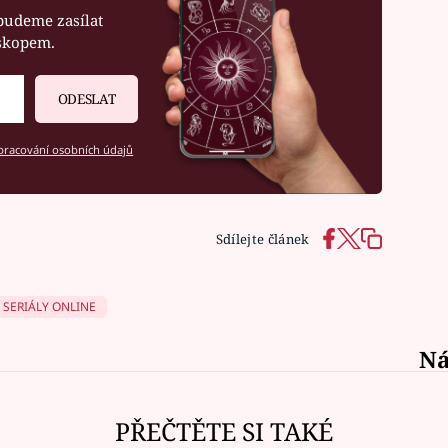
budeme zasílat
oskopem.
ODESLAT
racování osobních údajů
Sdílejte článek
SERIÁLY ONLINE
Ná
PŘEČTĚTE SI TAKÉ