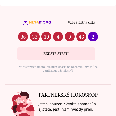
Vaše šťastná čísla
36
33
10
4
9
46
2
ZKUSTE ŠTĚSTÍ
Ministerstvo financí varuje: Účastí na hazardní hře může
vzniknout závislost ⑱
PARTNERSKÝ HOROSKOP
Jste si souzení? Zvolte znamení a
zjistěte, jestli vám hvězdy přejí.