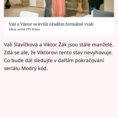
Horoskopy
Sledujte prima+
Vali a Viktor se kvůli úřadům formálně vzali
Filmový festival Karlovy Vary
Zdroj: archit FTV Prima
Pořady
Vali Slavíčková a Viktor Žák jsou stále manželé.
Zdá se ale, že Viktorovi tento stav nevyhovuje.
Mámy sobě
Co bude dál sledujte v dalším pokračování
seriálu Modrý kód.
Přihlášení
Sledujte nás