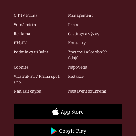
O FTV Prima
Management
Volná místa
Press
Reklama
Castingy a výzvy
HbbTV
Kontakty
Podmínky užívání
Zpracování osobních
údajů
Cookies
Nápověda
Vlastník FTV Prima spol.
Redakce
s r.o.
Nahlásit chybu
Nastavení soukromí
App Store
Google Play