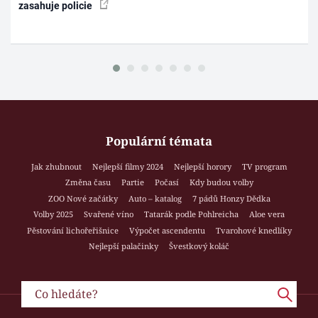
zasahuje policie
Populární témata
Jak zhubnout
Nejlepší filmy 2024
Nejlepší horory
TV program
Změna času
Partie
Počasí
Kdy budou volby
ZOO Nové začátky
Auto – katalog
7 pádů Honzy Dědka
Volby 2025
Svařené víno
Tatarák podle Pohlreicha
Aloe vera
Pěstování lichořeřišnice
Výpočet ascendentu
Tvarohové knedlíky
Nejlepší palačinky
Švestkový koláč