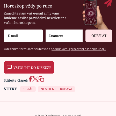
Horoskop vždy po ruce
Zanechte nám váš e-mail a my vám
budeme zasílat pravidelný newsletter s
vaším horoskopem.
ODESLAT
Odesláním formuláře souhlasíte s
podmínkami zpracování osobních údajů
VSTOUPIT DO DISKUZE
Sdílejte článek
ŠTÍTKY
SERIÁL
NEMOCNICE RUBAVA