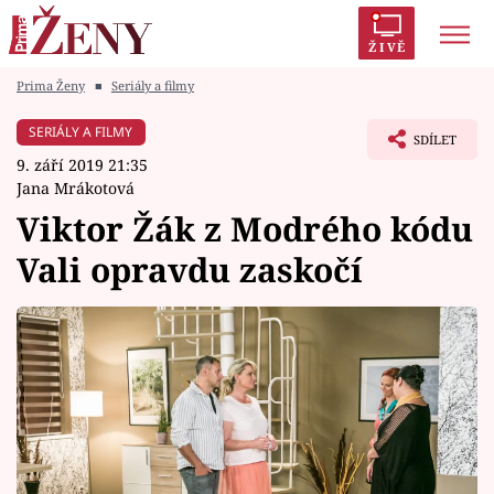
ŽIVĚ
Prima Ženy
■
Seriály a filmy
Trendy:
Polabí
Inspekce
Prostřeno!
AYTO?
SERIÁLY A FILMY
SDÍLET
Módní alarm
Zrádci
Proměny
9. září 2019 21:35
Jana Mrákotová
Viktor Žák z Modrého kódu
Vali opravdu zaskočí
Témata
Celebrity
Vztahy
Seriály