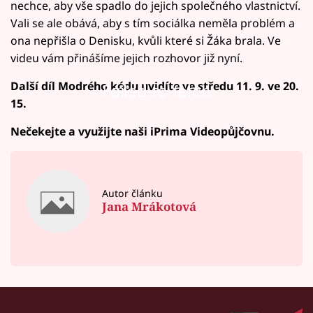
nechce, aby vše spadlo do jejich společného vlastnictví.
Vali se ale obává, aby s tím sociálka neměla problém a
ona nepřišla o Denisku, kvůli které si Žáka brala. Ve
videu vám přinášíme jejich rozhovor již nyní.
Další díl Modrého kódu uvidíte ve středu 11. 9. ve 20.
Failed to fetch
15.
Nečekejte a využijte naši iPrima Videopůjčovnu.
Autor článku
Jana Mrákotová