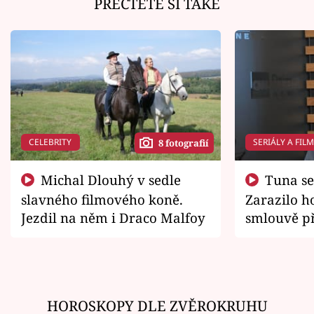
PŘEČTĚTE SI TAKÉ
CELEBRITY
SERIÁLY A FIL
8 fotografií
Michal Dlouhý v sedle
Tuna se chtěl vrátit domů.
slavného filmového koně.
Zarazilo ho
Jezdil na něm i Draco Malfoy
smlouvě př
zemřít
HOROSKOPY DLE ZVĚROKRUHU