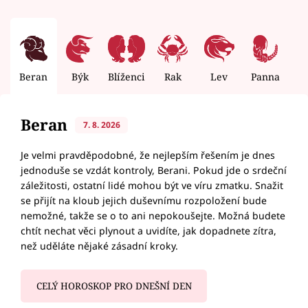
Beran
Býk
Blíženci
Rak
Lev
Panna
V
Beran
7. 8. 2026
Je velmi pravděpodobné, že nejlepším řešením je dnes
jednoduše se vzdát kontroly, Berani. Pokud jde o srdeční
záležitosti, ostatní lidé mohou být ve víru zmatku. Snažit
se přijít na kloub jejich duševnímu rozpoložení bude
nemožné, takže se o to ani nepokoušejte. Možná budete
chtít nechat věci plynout a uvidíte, jak dopadnete zítra,
než uděláte nějaké zásadní kroky.
CELÝ HOROSKOP PRO DNEŠNÍ DEN