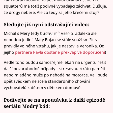
squatterů má totiž podivně vypadající záchvat. Dušuje,
že drogy nebere. Ale co tedy za jeho křečemi stojí?
Sledujte již nyní odstrašující video:
Michal s Mery tedy budou mít veselo. Zdaleka ale
Failed to fetch
nebudou jediní! Maty Bojan se stále snaží smířit s
pravidly volného vztahu, jak je nastavila Veronika. Od
jejího
partnera Pavla dostane překvapivé doporučení
!
Vedle toho budou samozřejmě lékaři na urgentu řešit
další pozoruhodné případy – stresovou ztrátu paměti
nebo mladého muže po nehodě na motorce. Vali bude
opět svědkem ne zcela standardního chování
vychovatelů k dětem v dětském domově.
Podívejte se na upoutávku k další epizodě
seriálu Modrý kód: