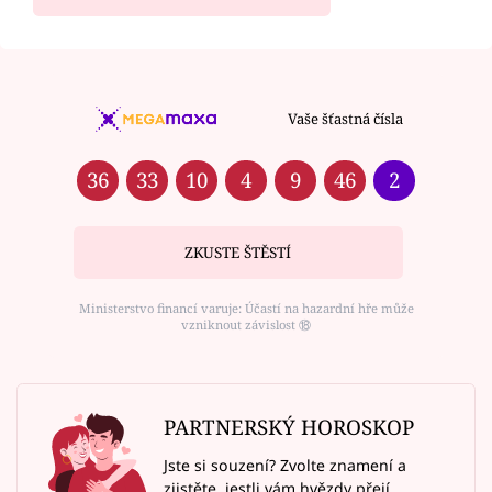
Vaše šťastná čísla
36
33
10
4
9
46
2
ZKUSTE ŠTĚSTÍ
Ministerstvo financí varuje: Účastí na hazardní hře může
vzniknout závislost ⑱
PARTNERSKÝ HOROSKOP
Jste si souzení? Zvolte znamení a
zjistěte, jestli vám hvězdy přejí.