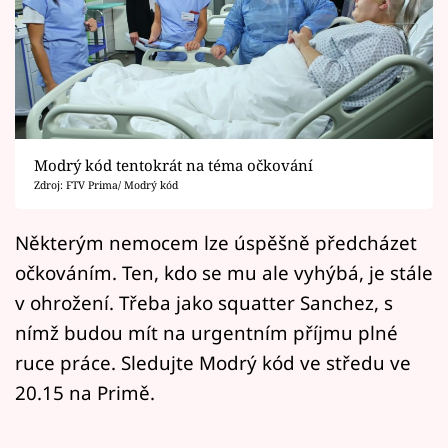
Horoskopy
Sledujte prima+
Filmový festival Karlovy Vary
Pořady
Modrý kód tentokrát na téma očkování
Zdroj: FTV Prima/ Modrý kód
Mámy sobě
Některým nemocem lze úspěšně předcházet
Přihlášení
očkováním. Ten, kdo se mu ale vyhýbá, je stále
v ohrožení. Třeba jako squatter Sanchez, s
nímž budou mít na urgentním příjmu plné
Sledujte nás
ruce práce. Sledujte Modrý kód ve středu ve
20.15 na Primě.