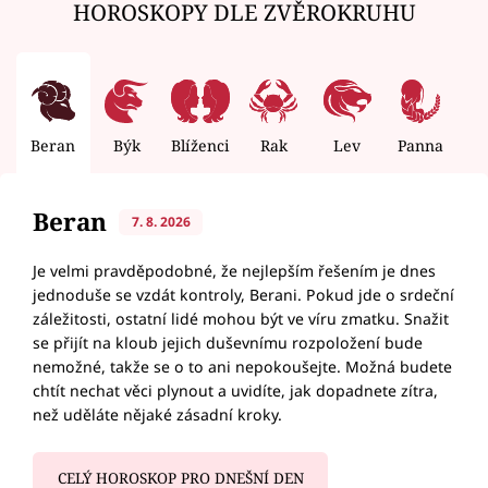
HOROSKOPY DLE ZVĚROKRUHU
Beran
Býk
Blíženci
Rak
Lev
Panna
V
Beran
7. 8. 2026
Je velmi pravděpodobné, že nejlepším řešením je dnes
jednoduše se vzdát kontroly, Berani. Pokud jde o srdeční
záležitosti, ostatní lidé mohou být ve víru zmatku. Snažit
se přijít na kloub jejich duševnímu rozpoložení bude
nemožné, takže se o to ani nepokoušejte. Možná budete
chtít nechat věci plynout a uvidíte, jak dopadnete zítra,
než uděláte nějaké zásadní kroky.
CELÝ HOROSKOP PRO DNEŠNÍ DEN