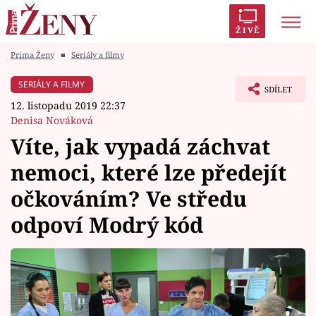
ŽIVĚ
Prima Ženy
■
Seriály a filmy
Trendy:
Polabí
Inspekce
Prostřeno!
AYTO?
SERIÁLY A FILMY
SDÍLET
Módní alarm
Zrádci
Proměny
12. listopadu 2019 22:37
Denisa Nováková
Víte, jak vypadá záchvat
nemoci, které lze předejít
Témata
očkováním? Ve středu
Celebrity
odpoví Modrý kód
Vztahy
Seriály