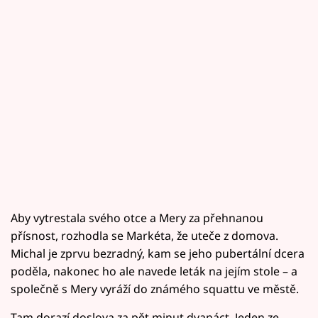
Aby vytrestala svého otce a Mery za přehnanou
přísnost, rozhodla se Markéta, že uteče z domova.
Michal je zprvu bezradný, kam se jeho pubertální dcera
poděla, nakonec ho ale navede leták na jejím stole – a
společně s Mery vyráží do známého squattu ve městě.
Tam dorazí doslova za pět minut dvanáct. Jeden ze