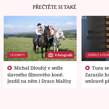
PŘEČTĚTE SI TAKÉ
CELEBRITY
SERIÁLY A FIL
8 fotografií
Michal Dlouhý v sedle
Tuna se chtěl vrátit domů.
slavného filmového koně.
Zarazilo ho
Jezdil na něm i Draco Malfoy
smlouvě př
zemřít