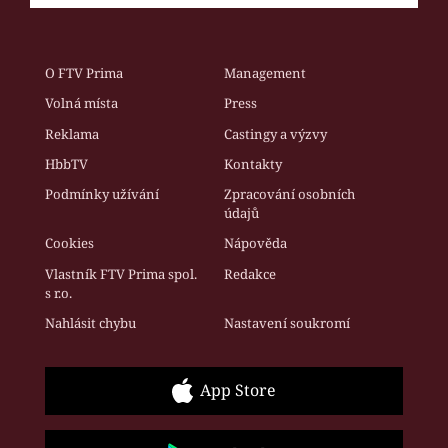
O FTV Prima
Management
Volná místa
Press
Reklama
Castingy a výzvy
HbbTV
Kontakty
Podmínky užívání
Zpracování osobních
údajů
Cookies
Nápověda
Vlastník FTV Prima spol.
Redakce
s r.o.
Nahlásit chybu
Nastavení soukromí
App Store