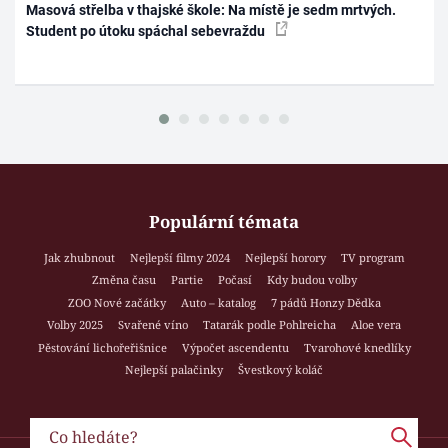
Masová střelba v thajské škole: Na místě je sedm mrtvých.
Student po útoku spáchal sebevraždu
Populární témata
Jak zhubnout
Nejlepší filmy 2024
Nejlepší horory
TV program
Změna času
Partie
Počasí
Kdy budou volby
ZOO Nové začátky
Auto – katalog
7 pádů Honzy Dědka
Volby 2025
Svařené víno
Tatarák podle Pohlreicha
Aloe vera
Pěstování lichořeřišnice
Výpočet ascendentu
Tvarohové knedlíky
Nejlepší palačinky
Švestkový koláč