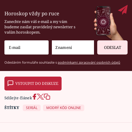
Horoskop vždy po ruce
Zanechte nám váš e-mail a my vám
budeme zasílat pravidelný newsletter s
vaším horoskopem.
ODESLAT
Odesláním formuláře souhlasíte s
podmínkami zpracování osobních údajů
VSTOUPIT DO DISKUZE
Sdílejte článek
ŠTÍTKY
SERIÁL
MODRÝ KÓD ONLINE