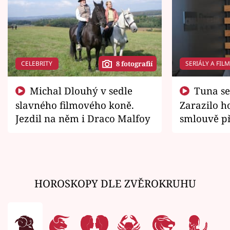
CELEBRITY
SERIÁLY A FIL
8 fotografií
Michal Dlouhý v sedle
Tuna se chtěl vrátit domů.
slavného filmového koně.
Zarazilo ho
Jezdil na něm i Draco Malfoy
smlouvě př
zemřít
HOROSKOPY DLE ZVĚROKRUHU