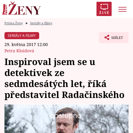
ŽIVĚ
Prima Ženy
■
Seriály a filmy
Trendy:
Polabí
Inspekce
Prostřeno!
AYTO?
SERIÁLY A FILMY
SDÍLET
Módní alarm
Zrádci
Proměny
29. května 2017 12:00
Petra Kloidová
Inspiroval jsem se u
detektivek ze
Témata
sedmdesátých let, říká
Celebrity
představitel Radačinského
Žádná položka z playlistu není
Vztahy
Neustále žvýkající Radačinský, velitel
dostupná.
Seriály
Mordparty, lezl nejen všem seriálovým
vyšetřovatelům na nervy. Nevelké sympatie