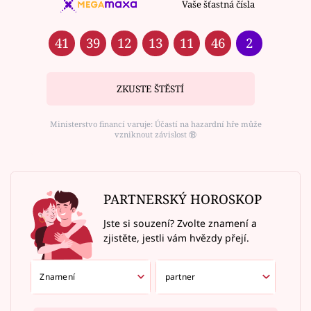
Vaše šťastná čísla
41
39
12
13
11
46
2
ZKUSTE ŠTĚSTÍ
Ministerstvo financí varuje: Účastí na hazardní hře může
vzniknout závislost ⑱
PARTNERSKÝ HOROSKOP
Jste si souzení? Zvolte znamení a
zjistěte, jestli vám hvězdy přejí.