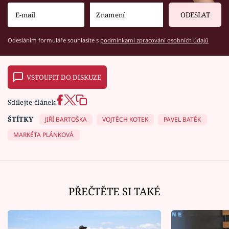
ODESLAT
Odesláním formuláře souhlasíte s
podmínkami zpracování osobních údajů
VSTOUPIT DO DISKUZE
Sdílejte článek
ŠTÍTKY
JIŘÍ BARTOŠKA
VOJTĚCH KOTEK
PAVEL BATĚK
MARKÉTA PLÁNKOVÁ
PŘEČTĚTE SI TAKÉ