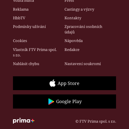
Volná místa
Press
Reklama
Castingy a výzvy
HbbTV
Kontakty
Podmínky užívání
Zpracování osobních
údajů
Cookies
Nápověda
Vlastník FTV Prima spol.
Redakce
s r.o.
Nahlásit chybu
Nastavení soukromí
App Store
Google Play
© FTV Prima spol. s r.o.