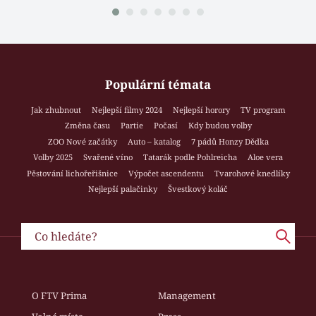
Populární témata
Jak zhubnout
Nejlepší filmy 2024
Nejlepší horory
TV program
Změna času
Partie
Počasí
Kdy budou volby
ZOO Nové začátky
Auto – katalog
7 pádů Honzy Dědka
Volby 2025
Svařené víno
Tatarák podle Pohlreicha
Aloe vera
Pěstování lichořeřišnice
Výpočet ascendentu
Tvarohové knedlíky
Nejlepší palačinky
Švestkový koláč
O FTV Prima
Management