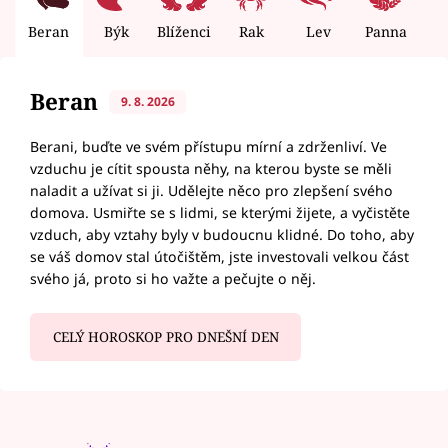
Beran
Býk
Blíženci
Rak
Lev
Panna
V
Beran
9. 8. 2026
Berani, buďte ve svém přístupu mírní a zdrženliví. Ve
vzduchu je cítit spousta něhy, na kterou byste se měli
naladit a užívat si ji. Udělejte něco pro zlepšení svého
domova. Usmiřte se s lidmi, se kterými žijete, a vyčistěte
vzduch, aby vztahy byly v budoucnu klidné. Do toho, aby
se váš domov stal útočištěm, jste investovali velkou část
svého já, proto si ho važte a pečujte o něj.
CELÝ HOROSKOP PRO DNEŠNÍ DEN