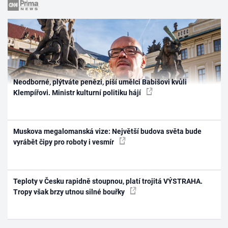
Neodborné, plýtváte penězi, píší umělci Babišovi kvůli
Klempířovi. Ministr kulturní politiku hájí
Muskova megalomanská vize: Největší budova světa bude
vyrábět čipy pro roboty i vesmír
Teploty v Česku rapidně stoupnou, platí trojitá VÝSTRAHA.
Tropy však brzy utnou silné bouřky