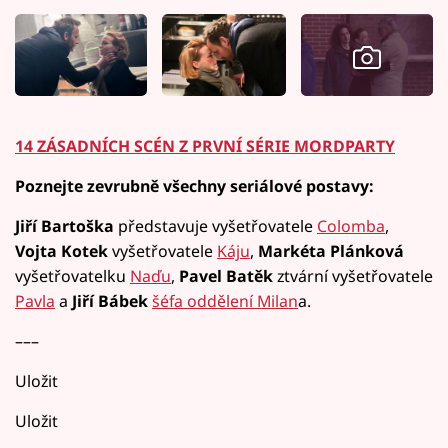
14 ZÁSADNÍCH SCÉN Z PRVNÍ SÉRIE MORDPARTY
Poznejte zevrubně všechny seriálové postavy:
Jiří Bartoška
představuje vyšetřovatele
Colomba
,
Vojta Kotek
vyšetřovatele
Káju
,
Markéta Plánková
vyšetřovatelku
Naďu
,
Pavel Batěk
ztvární vyšetřovatele
Pavla
a
Jiří Bábek
šéfa oddělení Milan
a.
–––
Uložit
Uložit