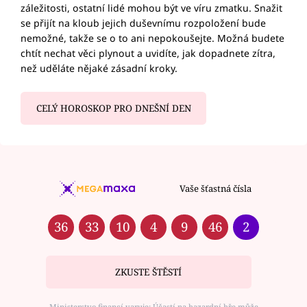
záležitosti, ostatní lidé mohou být ve víru zmatku. Snažit
se přijít na kloub jejich duševnímu rozpoložení bude
nemožné, takže se o to ani nepokoušejte. Možná budete
chtít nechat věci plynout a uvidíte, jak dopadnete zítra,
než uděláte nějaké zásadní kroky.
CELÝ HOROSKOP PRO DNEŠNÍ DEN
Vaše šťastná čísla
36
33
10
4
9
46
2
ZKUSTE ŠTĚSTÍ
Ministerstvo financí varuje: Účastí na hazardní hře může