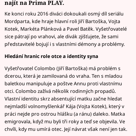
najít na
Prima PLAY.
Ke konci roku 2016 diváci dokoukali osmý díl seriálu
Mordparta, kde hraje hlavní roli Jiří Bartoška, Vojta
Kotek, Markéta Plánková a Pavel Batěk. Vyšetřovatelé
sice pátrají po vrahovi, ale divák zjišťujete, že sami
představitelé bojují i s vlastními démony a problémy.
Hledání hranic role otce a identity syna
Vyšetřovatel Colombo (Jiří Bartoška) má problém s
dcerou, která je zamilovaná do vraha. Ten s mladou
baletkou manipuluje a poštve Annu proti vlastnímu
otci. Colombo zažívá několik rodinných propadů.
Vlastní identitu skrz absentující matku začne hledat
nejmladší volnomyšlenkář Kája (Vojta Kotek), který v
práci nejde pro ostrou hlášku (a ránu) daleko. Matka
emigrovala, když mu byli tři roky a teď se objevila. Ve
chvíli, kdy mu umírá otec. Její návrat však není jen tak.