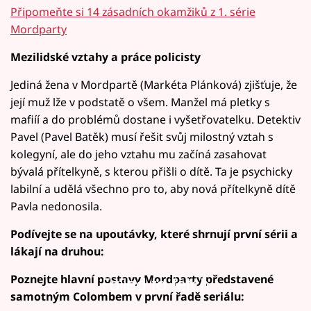
Připomeňte si 14 zásadních okamžiků z 1. série
Mordparty
Mezilidské vztahy a práce policisty
Jediná žena v Mordpartě (Markéta Plánková) zjišťuje, že
její muž lže v podstatě o všem. Manžel má pletky s
mafiíí a do problémů dostane i vyšetřovatelku. Detektiv
Pavel (Pavel Batěk) musí řešit svůj milostný vztah s
kolegyní, ale do jeho vztahu mu začíná zasahovat
bývalá přítelkyně, s kterou přišli o dítě. Ta je psychicky
labilní a udělá všechno pro to, aby nová přítelkyně dítě
Pavla nedonosila.
Podívejte se na upoutávky, které shrnují první sérii a
lákají na druhou:
Poznejte hlavní postavy Mordparty představené
Failed to fetch
Failed to fetch
samotným Colombem v první řadě seriálu: