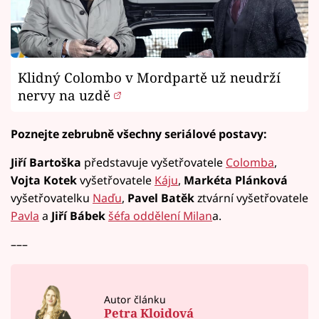
Klidný Colombo v Mordpartě už neudrží
nervy na uzdě
Poznejte zebrubně všechny seriálové postavy:
Jiří Bartoška
představuje vyšetřovatele
Colomba
,
Vojta Kotek
vyšetřovatele
Káju
,
Markéta Plánková
vyšetřovatelku
Naďu
,
Pavel Batěk
ztvární vyšetřovatele
Pavla
a
Jiří Bábek
šéfa oddělení Milan
a.
–––
Autor článku
Petra Kloidová