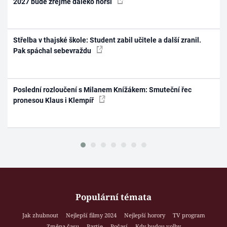
2027 bude zřejmě daleko horší
Střelba v thajské škole: Student zabil učitele a další zranil.
Pak spáchal sebevraždu
Poslední rozloučení s Milanem Knížákem: Smuteční řec
pronesou Klaus i Klempíř
Populární témata
Jak zhubnout
Nejlepší filmy 2024
Nejlepší horory
TV program
Změna času
Partie
Počasí
Kdy budou volby