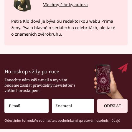
Všechny články autora
Petra Kloidová je bývalou redaktorkou webu Prima
ženy. Psala hlavně o seriálech a celebritách, ale také
o znameních zvěrokruhu.
Horoskop vždy po ruce
Zanechte nám váš e-mail a my vám
budeme zasílat pravidelný newsletter s
vaším horoskopem.
ODESLAT
Odesláním formuláře souhlasíte s
podmínkami zpracování osobních údajů