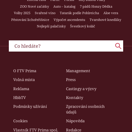
ZOO Nové začátky
Auto – katalog
7 pádů Honzy Dědka
Volby 2025
Svařené víno
Tatarák podle Pohlreicha
Aloe vera
Pěstování lichořeřišnice
Výpočet ascendentu
Tvarohové knedlíky
Nejlepší palačinky
Švestkový koláč
O FTV Prima
Management
Volná místa
Press
Reklama
Castingy a výzvy
HbbTV
Kontakty
Podmínky užívání
Zpracování osobních
údajů
Cookies
Nápověda
Vlastník FTV Prima spol.
Redakce