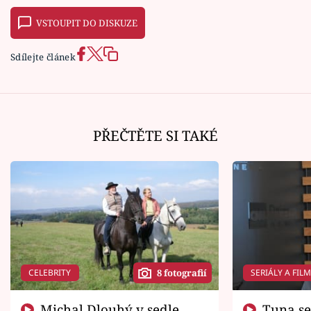
VSTOUPIT DO DISKUZE
Sdílejte článek
PŘEČTĚTE SI TAKÉ
CELEBRITY
SERIÁLY A FIL
8 fotografií
Michal Dlouhý v sedle
Tuna se chtěl vrátit domů.