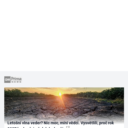
Letošní vlna veder? Nic moc, míní vědci. Vysvětlili, proč rok