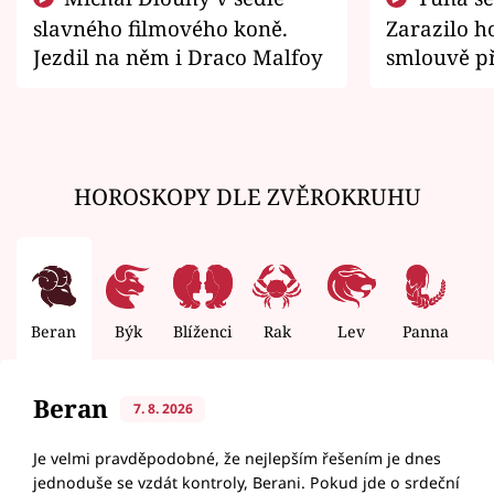
slavného filmového koně.
Zarazilo ho
Jezdil na něm i Draco Malfoy
smlouvě př
zemřít
HOROSKOPY DLE ZVĚROKRUHU
Beran
Býk
Blíženci
Rak
Lev
Panna
V
Beran
7. 8. 2026
Je velmi pravděpodobné, že nejlepším řešením je dnes
jednoduše se vzdát kontroly, Berani. Pokud jde o srdeční