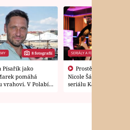
LMY
SERIÁLY A FILMY
8 fotografií
14 f
Prostě si o to řekla! Takhle
Marek pomáhá
Nicole Šáchová získala r
 vrahovi. V Polabí
seriálu Kamarádi
osti