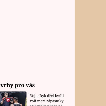
vrhy pro vás
Vojta Dyk dřel kvůli
roli mezi zápasníky.
Minutovou scénu jel