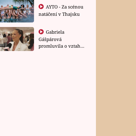
AYTO - Za scénou
natáčení v Thajsku
Gabriela
Gášpárová
promluvila o vztahu
a zakládání rodiny