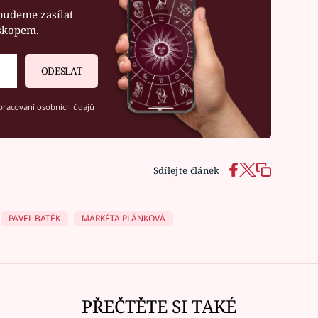
budeme zasílat
oskopem.
ODESLAT
racování osobních údajů
Sdílejte článek
PAVEL BATĚK
MARKÉTA PLÁNKOVÁ
PŘEČTĚTE SI TAKÉ