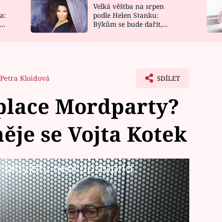
Velká věštba na srpen
NOVINKY
ZAHRADA
a:
podle Helen Stanku:
y
Býkům se bude dařit,
VIDEORECEPTY
DESIGN
Vodnáře čeká jízda
Petra Kloidová
SDÍLET
 place Mordparty?
ěje se Vojta Kotek
playlistu není dostupná.
ým dílem, který uvidíte na Primě už
e se jednoho z hlavních představitelů
ové práce dá vůbec zasmát. Prý ano,