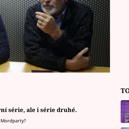
TO
í série, ale i série druhé.
u Mordparty?