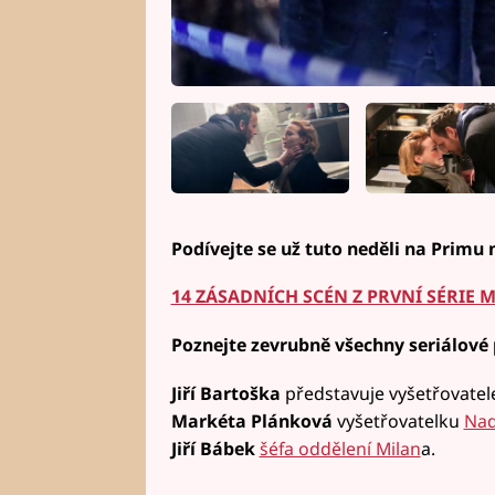
Podívejte se už tuto neděli na Primu 
14 ZÁSADNÍCH SCÉN Z PRVNÍ SÉRIE
Poznejte zevrubně všechny seriálové
Jiří Bartoška
představuje vyšetřovate
Markéta Plánková
vyšetřovatelku
Na
Jiří Bábek
šéfa oddělení Milan
a.