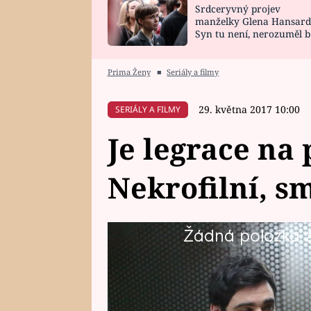
Srdceryvný projev
SNÁŘ
CELEBRITY
manželky Glena Hansard
Syn tu není, nerozuměl b
HOROSKOP NA
VAŘENÍ
tomu, vysvětlila
ROK 2023
Prima Ženy
■
Seriály a filmy
29. května 2017 10:00
SERIÁLY A FILMY
Je legrace na
Nekrofilní, sm
Žádná položka z 
Druhá řada Mordparty končí osm
tuto neděli ve 20.15! Zeptali jsm
Vojty Kotka, jestli se během tak
podívejte se na rozhovor.