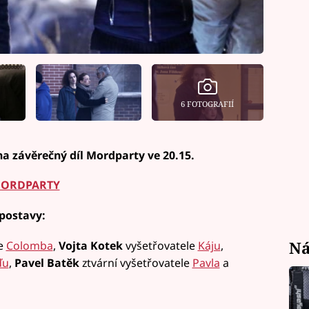
6 FOTOGRAFIÍ
na závěrečný díl Mordparty ve 20.15.
 MORDPARTY
 postavy:
Ná
le
Colomba
,
Vojta Kotek
vyšetřovatele
Káju
,
ďu
,
Pavel Batěk
ztvární vyšetřovatele
Pavla
a