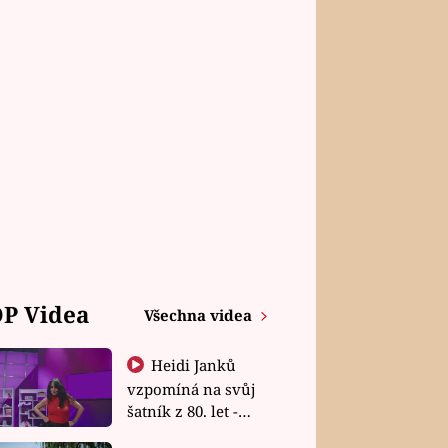
P Videa
Všechna videa
Heidi Janků
vzpomíná na svůj
šatník z 80. let -
Shopaholičky