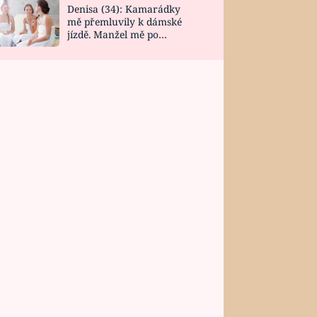
Denisa (34): Kamarádky
mě přemluvily k dámské
jízdě. Manžel mě po
návratu zaskočil