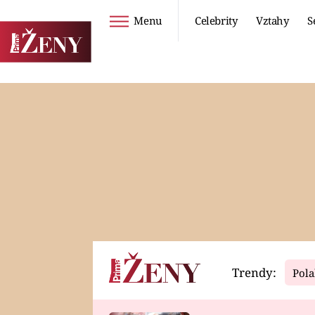
Menu
Celebrity
Vztahy
S
Seriály
Životní styl
ZOO
DIETY A HUBNUTÍ
PROSTŘENO!
CESTOVÁNÍ A
DOVOLENÁ
DUCH
ZDRAVÍ
Trendy:
Pola
Horoskopy
Video
ASTROČLÁNKY
SERIÁLY