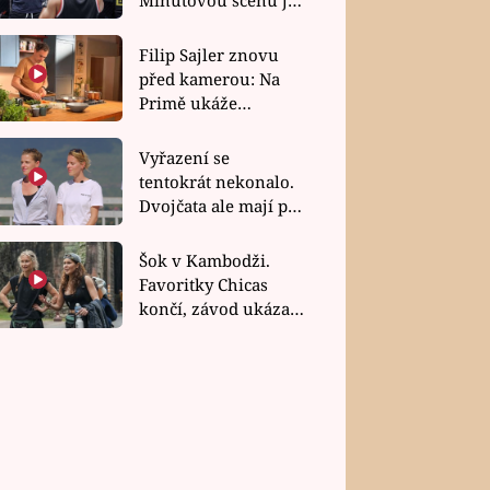
bez dubla
Filip Sajler znovu
před kamerou: Na
Primě ukáže
poctivou kuchyni i
rychlé recepty
Vyřazení se
tentokrát nekonalo.
Dvojčata ale mají po
uzavření třetí etapy
závodu nůž na krku
Šok v Kambodži.
Favoritky Chicas
končí, závod ukázal
svou nejtvrdší tvář