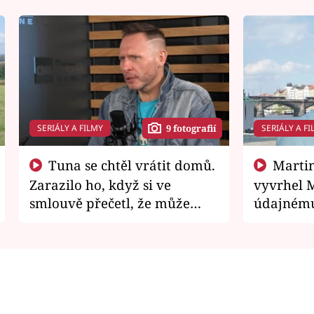
SERIÁLY A FILMY
SERIÁLY A FI
9 fotografií
Tuna se chtěl vrátit domů.
Martin Písařík jako
Zarazilo ho, když si ve
vyvrhel 
smlouvě přečetl, že může
údajnému
zemřít
je v nemil