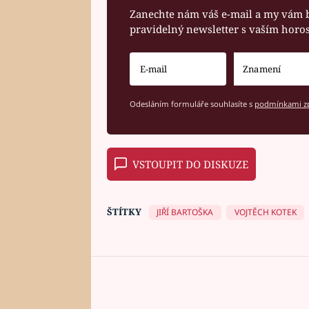
Zanechte nám váš e-mail a my vám 
pravidelný newsletter s vaším hor
Odesláním formuláře souhlasíte s
podmínkami zp
VSTOUPIT DO DISKUZE
ŠTÍTKY
JIŘÍ BARTOŠKA
VOJTĚCH KOTEK