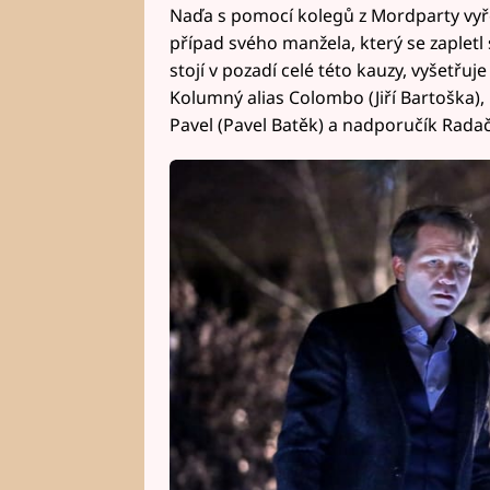
Naďa s pomocí kolegů z Mordparty vyř
případ svého manžela, který se zapletl
stojí v pozadí celé této kauzy, vyšetřuj
Kolumný alias Colombo (Jiří Bartoška),
Pavel (Pavel Batěk) a nadporučík Radači