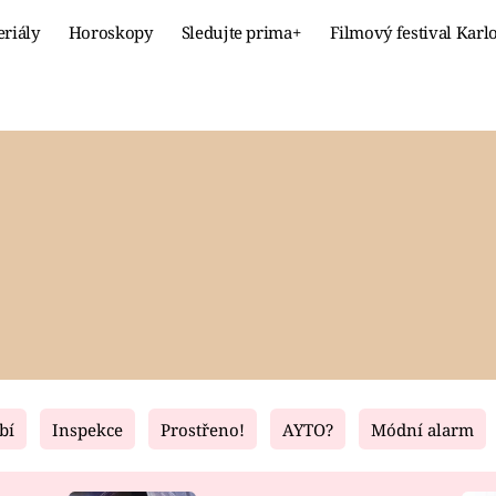
eriály
Horoskopy
Sledujte prima+
Filmový festival Karl
Celebrity
Recept
MÓDA A KRÁSA
HLAVNÍ JÍ
VZTAHY A SEX
SLADKÉ
PRIMA MAMINKA
ZDRAVÉ
bí
Inspekce
Prostřeno!
AYTO?
Módní alarm
Fresh
Living
RECEPTY
BYDLENÍ