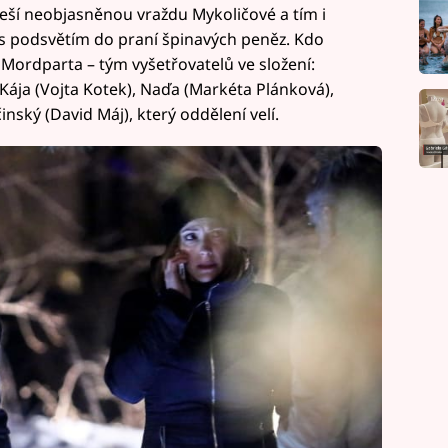
eší neobjasněnou vraždu Mykoličové a tím i
 s podsvětím do praní špinavých peněz. Kdo
e Mordparta – tým vyšetřovatelů ve složení:
 Kája (Vojta Kotek), Naďa (Markéta Plánková),
nský (David Máj), který oddělení velí.