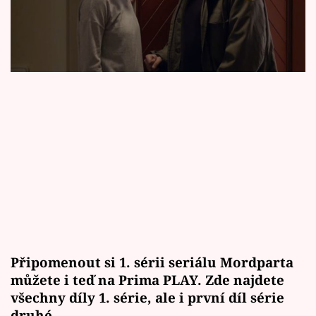
Horoskopy
Sledujte prima+
Filmový festival Karlovy Vary
Pořady
Mámy sobě
Přihlášení
Sledujte nás
Připomenout si 1. sérii seriálu Mordparta
můžete i teď na
Prima PLAY. Zde najdete
všechny díly 1. série, ale i první díl série
druhé.