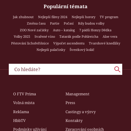
Populární témata
Jak zhubnout
Nejlepší filmy 2024
Nejlepší horory
TV program
Změna času
Partie
Počasí
Kdy budou volby
ZOO Nové začátky
Auto – katalog
7 pádů Honzy Dědka
Volby 2025
Svařené víno
Tatarák podle Pohlreicha
Aloe vera
Pěstování lichořeřišnice
Výpočet ascendentu
Tvarohové knedlíky
Nejlepší palačinky
Švestkový koláč
O FTV Prima
Management
Volná místa
Press
Reklama
Castingy a výzvy
HbbTV
Kontakty
Podmínky užívání
Zpracování osobních