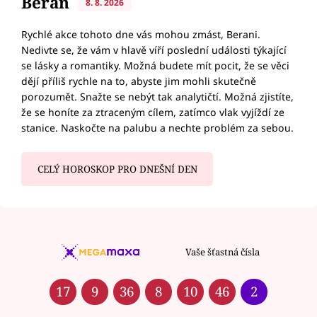
Beran
8. 8. 2026
Rychlé akce tohoto dne vás mohou zmást, Berani.
Nedivte se, že vám v hlavě víří poslední události týkající
se lásky a romantiky. Možná budete mít pocit, že se věci
dějí příliš rychle na to, abyste jim mohli skutečně
porozumět. Snažte se nebýt tak analytičtí. Možná zjistíte,
že se honíte za ztraceným cílem, zatímco vlak vyjíždí ze
stanice. Naskočte na palubu a nechte problém za sebou.
CELÝ HOROSKOP PRO DNEŠNÍ DEN
Vaše šťastná čísla
17
9
36
8
10
46
2