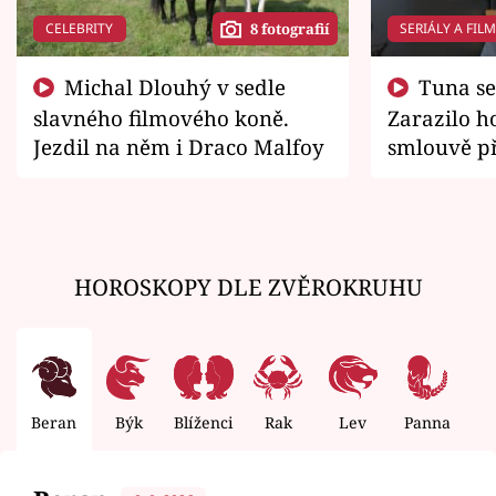
CELEBRITY
SERIÁLY A FIL
8 fotografií
Michal Dlouhý v sedle
Tuna se chtěl vrátit domů.
slavného filmového koně.
Zarazilo ho
Jezdil na něm i Draco Malfoy
smlouvě př
zemřít
HOROSKOPY DLE ZVĚROKRUHU
Beran
Býk
Blíženci
Rak
Lev
Panna
V