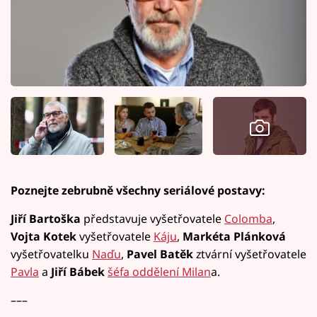
Poznejte zebrubně všechny seriálové postavy:
Jiří Bartoška
představuje vyšetřovatele
Colomba
,
Vojta Kotek
vyšetřovatele
Káju
,
Markéta Plánková
vyšetřovatelku
Naďu
,
Pavel Batěk
ztvární vyšetřovatele
Pavla
a
Jiří Bábek
šéfa oddělení Milan
a.
–––