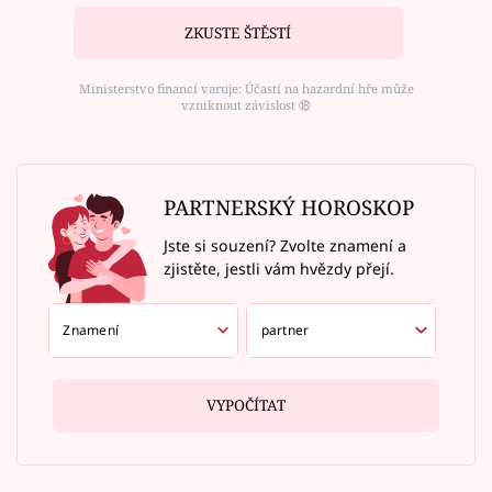
ZKUSTE ŠTĚSTÍ
Ministerstvo financí varuje: Účastí na hazardní hře může
vzniknout závislost ⑱
PARTNERSKÝ HOROSKOP
Jste si souzení? Zvolte znamení a
zjistěte, jestli vám hvězdy přejí.
VYPOČÍTAT