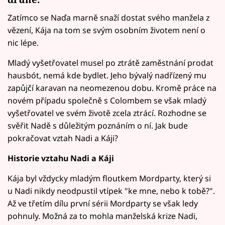
Zatímco se Naďa marně snaží dostat svého manžela z
vězení, Kája na tom se svým osobním životem není o
nic lépe.
Mladý vyšetřovatel musel po ztrátě zaměstnání prodat
hausbót, nemá kde bydlet. Jeho bývalý nadřízený mu
zapůjčí karavan na neomezenou dobu. Kromě práce na
novém případu společně s Colombem se však mladý
vyšetřovatel ve svém životě zcela ztrácí. Rozhodne se
svěřit Nadě s důležitým poznáním o ní. Jak bude
pokračovat vztah Nadi a Káji?
Historie vztahu Nadi a Káji
Kája byl vždycky mladým floutkem Mordparty, který si
u Nadi nikdy neodpustil vtípek "ke mne, nebo k tobě?".
Až ve třetím dílu první sérii Mordparty se však ledy
pohnuly. Možná za to mohla manželská krize Nadi,