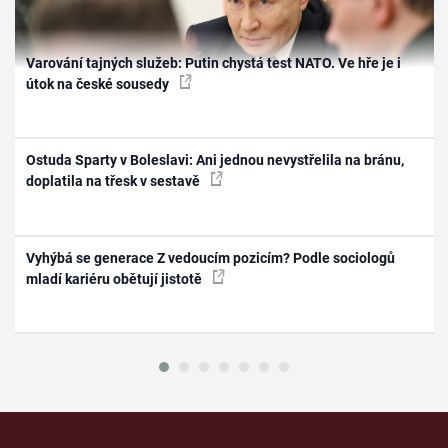
Varování tajných služeb: Putin chystá test NATO. Ve hře je i
útok na české sousedy
Ostuda Sparty v Boleslavi: Ani jednou nevystřelila na bránu,
doplatila na třesk v sestavě
Vyhýbá se generace Z vedoucím pozicím? Podle sociologů
mladí kariéru obětují jistotě