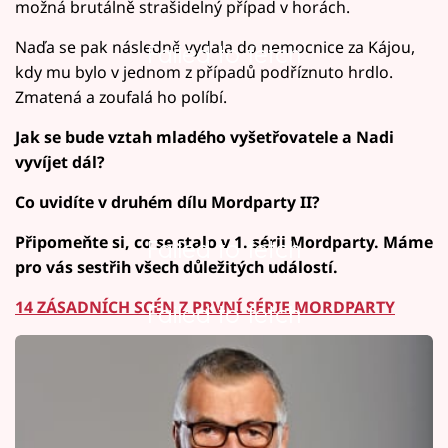
možná brutálně strašidelný případ v horách.
Naďa se pak následně vydala do nemocnice za Kájou,
Failed to fetch
kdy mu bylo v jednom z případů podříznuto hrdlo.
Zmatená a zoufalá ho políbí.
Jak se bude vztah mladého vyšetřovatele a Nadi
vyvíjet dál?
Co uvidíte v druhém dílu Mordparty II?
Připomeňte si, co se stalo v 1. sérii Mordparty. Máme
Failed to fetch
pro vás sestřih všech důležitých událostí.
14 ZÁSADNÍCH SCÉN Z PRVNÍ SÉRIE MORDPARTY
Failed to fetch