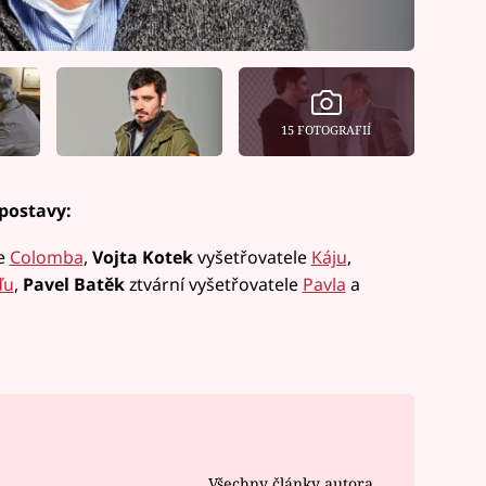
15 FOTOGRAFIÍ
 postavy:
le
Colomba
,
Vojta Kotek
vyšetřovatele
Káju
,
ďu
,
Pavel Batěk
ztvární vyšetřovatele
Pavla
a
Všechny články autora