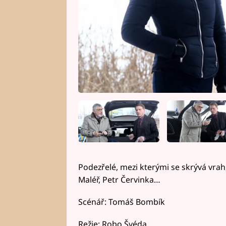
Podezřelé, mezi kterými se skrývá vrah,
Maléř, Petr Červinka…
Scénář: Tomáš Bombík
Režie: Robo Švéda