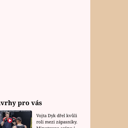
vrhy pro vás
Vojta Dyk dřel kvůli
roli mezi zápasníky.
Minutovou scénu jel