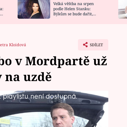
Velká věštba na srpen
NOVINKY
ZAHRADA
a:
podle Helen Stanku:
y
Býkům se bude dařit,
VIDEORECEPTY
DESIGN
Vodnáře čeká jízda
etra Kloidová
SDÍLET
bo v Mordpartě už
y na uzdě
playlistu není dostupná.
odejít z oddělení. Teď ale přišel
a Primě ve 20.15 již tuto neděli?