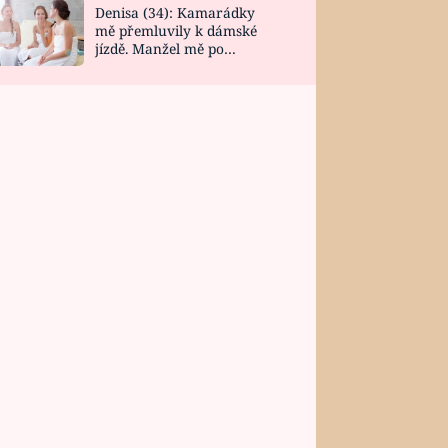
Denisa (34): Kamarádky
mě přemluvily k dámské
jízdě. Manžel mě po
návratu zaskočil