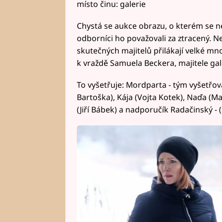
místo činu: galerie
Chystá se aukce obrazu, o kterém se n
odborníci ho považovali za ztracený. N
skutečných majitelů přilákají velké mn
k vraždě Samuela Beckera, majitele gal
To vyšetřuje: Mordparta - tým vyšetřova
Bartoška), Kája (Vojta Kotek), Naďa (Ma
(Jiří Bábek) a nadporučík Radačinský - (