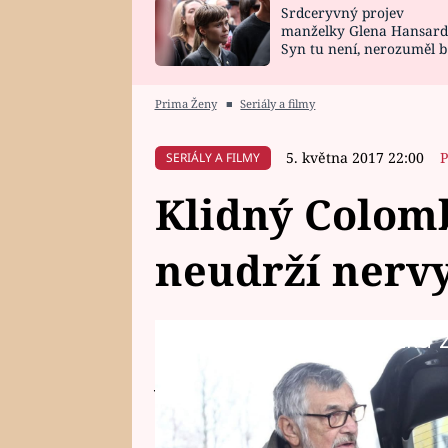
Srdceryvný projev
SNÁŘ
CELEBRITY
manželky Glena Hansard
Syn tu není, nerozuměl b
HOROSKOP NA
VAŘENÍ
tomu, vysvětlila
ROK 2023
Prima Ženy
■
Seriály a filmy
5. května 2017 22:00
P
SERIÁLY A FILMY
Klidný Colom
neudrží nerv
Žádná položka z 
Colombo má několik důvodů, proč 
jeden velký...Co dalšího uvidíte n