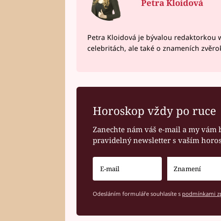
Petra Kloidová
Petra Kloidová je bývalou redaktorkou 
celebritách, ale také o znameních zvěr
Horoskop vždy po ruce
Zanechte nám váš e-mail a my vám 
pravidelný newsletter s vaším hor
Odesláním formuláře souhlasíte s
podmínkami zp