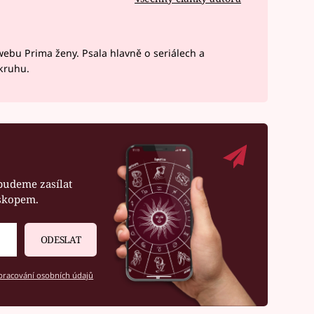
webu Prima ženy. Psala hlavně o seriálech a
okruhu.
budeme zasílat
oskopem.
ODESLAT
racování osobních údajů