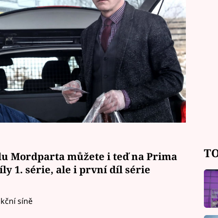
TO
álu Mordparta můžete i teď na
Prima
 1. série, ale i první díl série
ukční síně