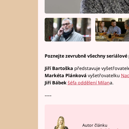
Poznejte zevrubně všechny seriálové
Jiří Bartoška
představuje vyšetřovate
Markéta Plánková
vyšetřovatelku
Na
Jiří Bábek
šéfa oddělení Milan
a.
–––
Autor článku