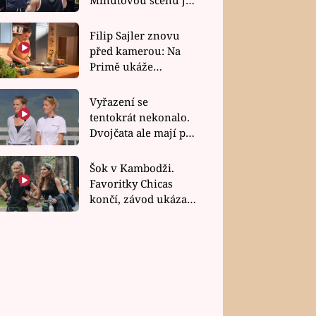
bez dubla
Filip Sajler znovu
před kamerou: Na
Primě ukáže
poctivou kuchyni i
rychlé recepty
Vyřazení se
tentokrát nekonalo.
Dvojčata ale mají po
uzavření třetí etapy
závodu nůž na krku
Šok v Kambodži.
Favoritky Chicas
končí, závod ukázal
svou nejtvrdší tvář