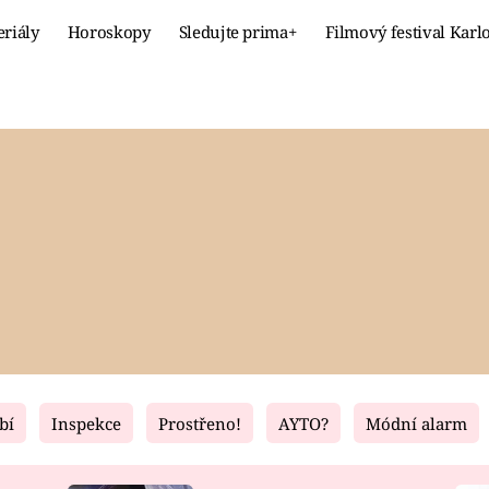
eriály
Horoskopy
Sledujte prima+
Filmový festival Karl
Celebrity
Recept
MÓDA A KRÁSA
HLAVNÍ JÍ
VZTAHY A SEX
SLADKÉ
PRIMA MAMINKA
ZDRAVÉ
bí
Inspekce
Prostřeno!
AYTO?
Módní alarm
Fresh
Living
RECEPTY
BYDLENÍ