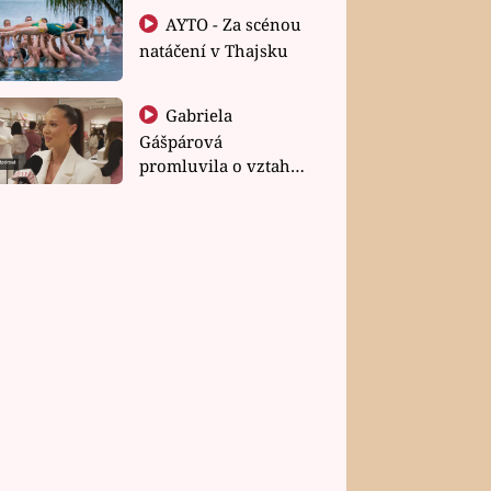
AYTO - Za scénou
natáčení v Thajsku
Gabriela
Gášpárová
promluvila o vztahu
a zakládání rodiny