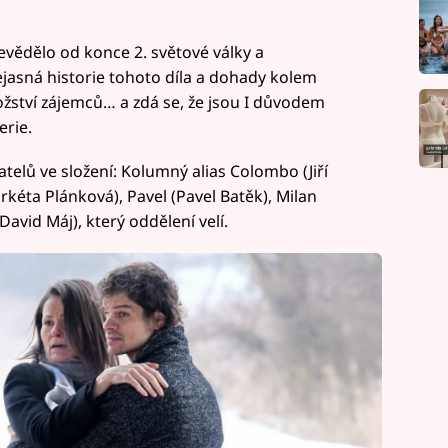
evědělo od konce 2. světové války a
ejasná historie tohoto díla a dohady kolem
ožství zájemců… a zdá se, že jsou I důvodem
erie.
telů ve složení: Kolumný alias Colombo (Jiří
rkéta Plánková), Pavel (Pavel Batěk), Milan
David Máj), který oddělení velí.