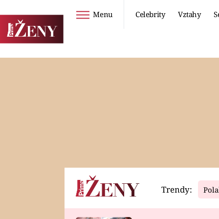
Menu
Celebrity
Vztahy
S
Seriály
Životní styl
ZOO
DIETY A HUBNUTÍ
PROSTŘENO!
CESTOVÁNÍ A
DOVOLENÁ
DUCH
ZDRAVÍ
Trendy:
Pola
Horoskopy
Video
ASTROČLÁNKY
SERIÁLY