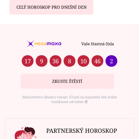
CELÝ HOROSKOP PRO DNEŠNÍ DEN
Vaše šťastná čísla
17
9
36
8
10
46
2
ZKUSTE ŠTĚSTÍ
Ministerstvo financí varuje: Účastí na hazardní hře může
vzniknout závislost ⑱
PARTNERSKÝ HOROSKOP