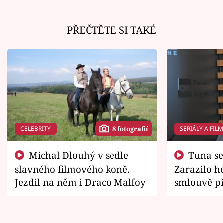
PŘEČTĚTE SI TAKÉ
CELEBRITY
SERIÁLY A FIL
8 fotografií
Michal Dlouhý v sedle
Tuna se chtěl vrátit domů.
slavného filmového koně.
Zarazilo ho
Jezdil na něm i Draco Malfoy
smlouvě př
zemřít