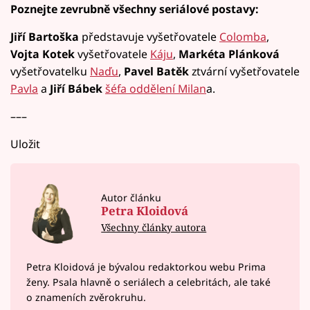
Poznejte zevrubně všechny seriálové postavy:
Jiří Bartoška
představuje vyšetřovatele
Colomba
,
Vojta Kotek
vyšetřovatele
Káju
,
Markéta Plánková
vyšetřovatelku
Naďu
,
Pavel Batěk
ztvární vyšetřovatele
Pavla
a
Jiří Bábek
šéfa oddělení Milan
a.
–––
Uložit
Autor článku
Petra Kloidová
Všechny články autora
Petra Kloidová je bývalou redaktorkou webu Prima
ženy. Psala hlavně o seriálech a celebritách, ale také
o znameních zvěrokruhu.