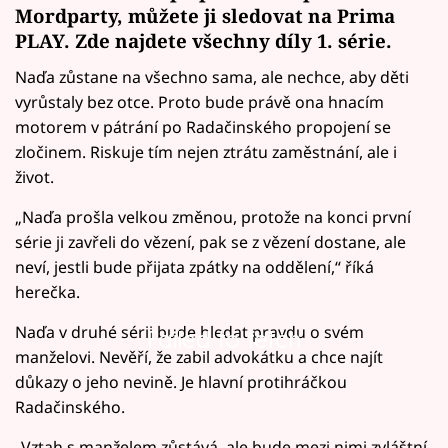
Mordparty, můžete ji sledovat na
Prima
PLAY. Zde najdete všechny díly 1. série.
Naďa zůstane na všechno sama, ale nechce, aby děti
vyrůstaly bez otce. Proto bude právě ona hnacím
motorem v pátrání po Radačinského propojení se
zločinem. Riskuje tím nejen ztrátu zaměstnání, ale i
život.
„Naďa prošla velkou změnou, protože na konci první
série ji zavřeli do vězení, pak se z vězení dostane, ale
neví, jestli bude přijata zpátky na oddělení,“ říká
herečka.
Naďa v druhé sérii bude hledat pravdu o svém
Failed to fetch
manželovi. Nevěří, že zabil advokátku a chce najít
důkazy o jeho nevině. Je hlavní protihráčkou
Radačinského.
„Vztah s manželem zůstává, ale bude mezi nimi zvláštní,