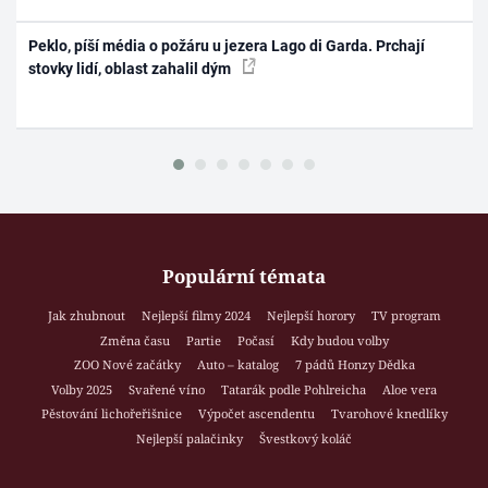
Peklo, píší média o požáru u jezera Lago di Garda. Prchají
stovky lidí, oblast zahalil dým
Populární témata
Jak zhubnout
Nejlepší filmy 2024
Nejlepší horory
TV program
Změna času
Partie
Počasí
Kdy budou volby
ZOO Nové začátky
Auto – katalog
7 pádů Honzy Dědka
Volby 2025
Svařené víno
Tatarák podle Pohlreicha
Aloe vera
Pěstování lichořeřišnice
Výpočet ascendentu
Tvarohové knedlíky
Nejlepší palačinky
Švestkový koláč