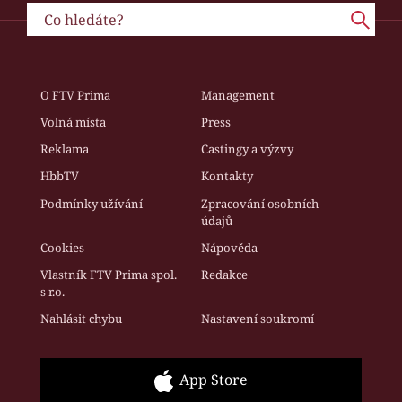
O FTV Prima
Management
Volná místa
Press
Reklama
Castingy a výzvy
HbbTV
Kontakty
Podmínky užívání
Zpracování osobních
údajů
Cookies
Nápověda
Vlastník FTV Prima spol.
Redakce
s r.o.
Nahlásit chybu
Nastavení soukromí
App Store