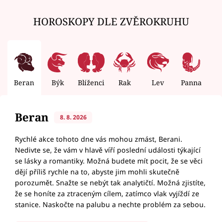
HOROSKOPY DLE ZVĚROKRUHU
Beran
Býk
Blíženci
Rak
Lev
Panna
V
Beran
8. 8. 2026
Rychlé akce tohoto dne vás mohou zmást, Berani.
Nedivte se, že vám v hlavě víří poslední události týkající
se lásky a romantiky. Možná budete mít pocit, že se věci
dějí příliš rychle na to, abyste jim mohli skutečně
porozumět. Snažte se nebýt tak analytičtí. Možná zjistíte,
že se honíte za ztraceným cílem, zatímco vlak vyjíždí ze
stanice. Naskočte na palubu a nechte problém za sebou.