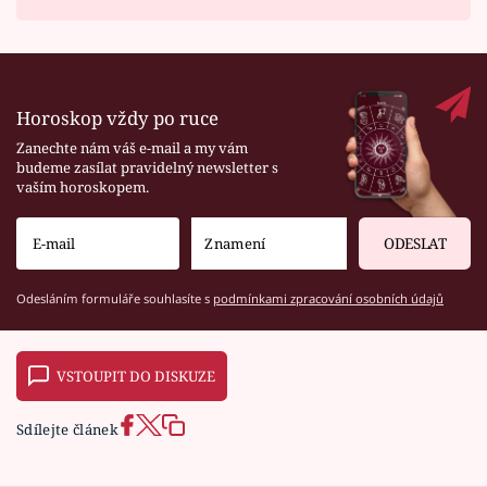
Horoskop vždy po ruce
Zanechte nám váš e-mail a my vám
budeme zasílat pravidelný newsletter s
vaším horoskopem.
ODESLAT
Odesláním formuláře souhlasíte s
podmínkami zpracování osobních údajů
VSTOUPIT DO DISKUZE
Sdílejte článek