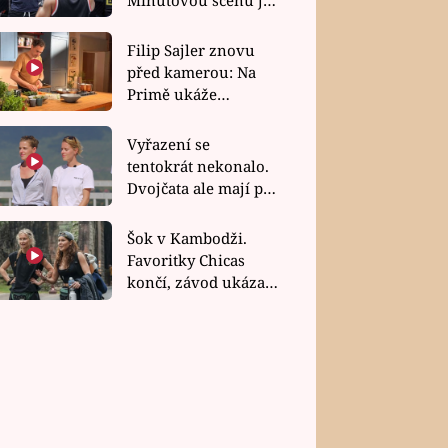
bez dubla
Filip Sajler znovu
před kamerou: Na
Primě ukáže
poctivou kuchyni i
rychlé recepty
Vyřazení se
tentokrát nekonalo.
Dvojčata ale mají po
uzavření třetí etapy
závodu nůž na krku
Šok v Kambodži.
Favoritky Chicas
končí, závod ukázal
svou nejtvrdší tvář