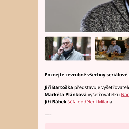
Poznejte zevrubně všechny seriálové
Jiří Bartoška
představuje vyšetřovate
Markéta Plánková
vyšetřovatelku
Na
Jiří Bábek
šéfa oddělení Milan
a.
–––