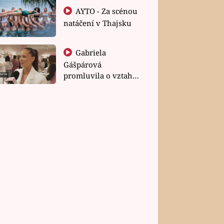
AYTO - Za scénou
natáčení v Thajsku
Gabriela
Gášpárová
promluvila o vztahu
a zakládání rodiny