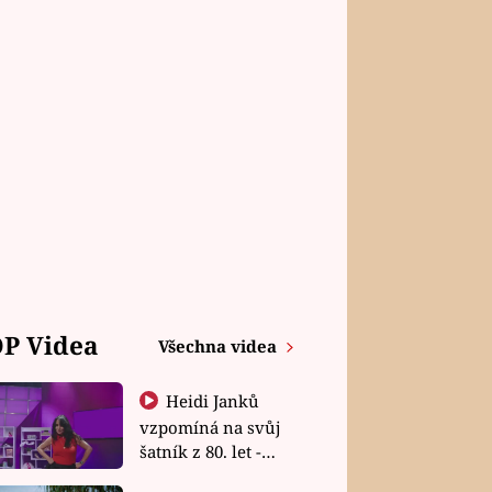
P Videa
Všechna videa
Heidi Janků
vzpomíná na svůj
šatník z 80. let -
Shopaholičky