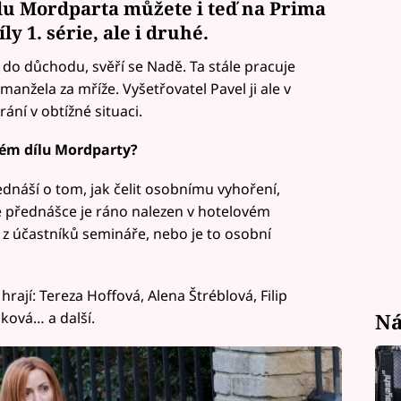
álu Mordparta můžete i teď na
Prima
y 1. série, ale i druhé.
 do důchodu, svěří se Nadě. Ta stále pracuje
manžela za mříže. Vyšetřovatel Pavel ji ale v
ání v obtížné situaci.
tém dílu Mordparty?
řednáší o tom, jak čelit osobnímu vyhoření,
vé přednášce je ráno nalezen v hotelovém
 z účastníků semináře, nebo je to osobní
hrají: Tereza Hoffová, Alena Štréblová, Filip
Ná
ková… a další.