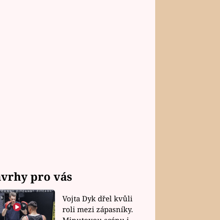
vrhy pro vás
Vojta Dyk dřel kvůli
roli mezi zápasníky.
Minutovou scénu jel