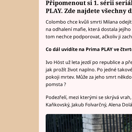
Připomenout si 1. sérii seri
PLAY. Zde najdete všechny díl
Colombo chce kvůli smrti Milana odejít
na odhalení mafie, která dostala jejího 
tom nechce podporovat, ačkoliv ji zachr
Co dál uvidíte na Prima PLAY ve čtvr
Ivo Höst už leta jezdí po republice a p
jak prožít život naplno. Po jedné tako
pokoji mrtev. Může za jeho smrt někdo
pomsta ?
Podezřelí, mezi kterými se skrývá vrah, 
Kaňkovský, Jakub Folvarčný, Alena Dolá