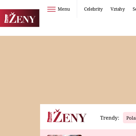
Menu
Celebrity
Vztahy
S
Seriály
Životní styl
ZOO
DIETY A HUBNUTÍ
PROSTŘENO!
CESTOVÁNÍ A
DOVOLENÁ
DUCH
ZDRAVÍ
Trendy:
Pola
Horoskopy
Video
ASTROČLÁNKY
SERIÁLY