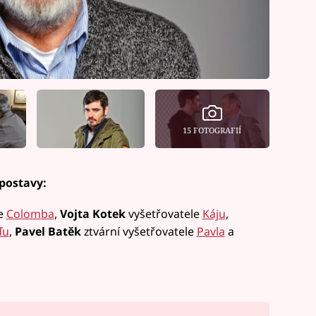
15 FOTOGRAFIÍ
 postavy:
le
Colomba
,
Vojta Kotek
vyšetřovatele
Káju
,
ďu
,
Pavel Batěk
ztvární vyšetřovatele
Pavla
a