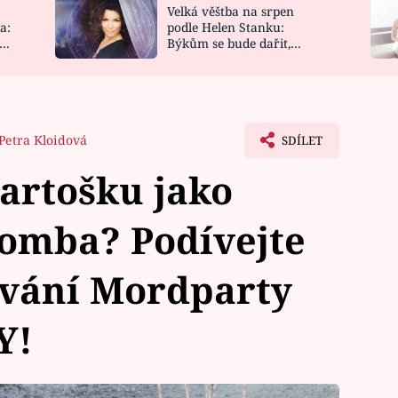
Velká věštba na srpen
NOVINKY
ZAHRADA
a:
podle Helen Stanku:
y
Býkům se bude dařit,
VIDEORECEPTY
DESIGN
Vodnáře čeká jízda
Petra Kloidová
SDÍLET
Bartošku jako
lomba? Podívejte
ování Mordparty
Y!