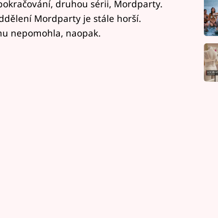
okračování, druhou sérii, Mordparty.
ddělení Mordparty je stále horší.
emu nepomohla, naopak.