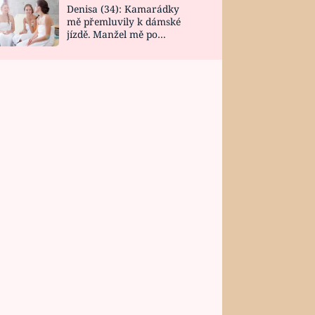
Denisa (34): Kamarádky
mě přemluvily k dámské
jízdě. Manžel mě po
návratu zaskočil