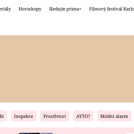
eriály
Horoskopy
Sledujte prima+
Filmový festival Karl
Celebrity
Recept
MÓDA A KRÁSA
HLAVNÍ JÍ
VZTAHY A SEX
SLADKÉ
PRIMA MAMINKA
ZDRAVÉ
bí
Inspekce
Prostřeno!
AYTO?
Módní alarm
Fresh
Living
RECEPTY
BYDLENÍ