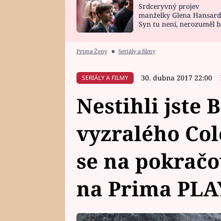
Srdceryvný projev
SNÁŘ
CELEBRITY
manželky Glena Hansard
Syn tu není, nerozuměl b
HOROSKOP NA
VAŘENÍ
tomu, vysvětlila
ROK 2023
Prima Ženy
■
Seriály a filmy
30. dubna 2017 22:00
SERIÁLY A FILMY
Nestihli jste 
vyzralého Co
se na pokrač
na Prima PLA