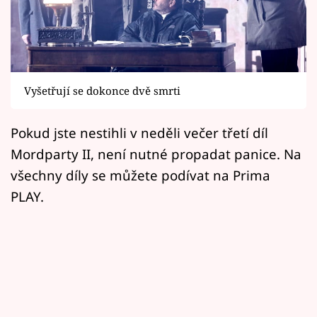
Horoskopy
Sledujte prima+
Filmový festival Karlovy Vary
Vyšetřují se dokonce dvě smrti
Pořady
Pokud jste nestihli v neděli večer třetí díl
Mámy sobě
Mordparty II, není nutné propadat panice. Na
všechny díly se můžete podívat na Prima
Přihlášení
PLAY.
Sledujte nás