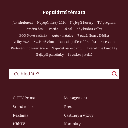
Populární témata
Jak zhubnout
Nejlepší filmy 2024
Nejlepší horory
TV program
Změna času
Partie
Počasí
Kdy budou volby
ZOO Nové začátky
Auto – katalog
7 pádů Honzy Dědka
Volby 2025
Svařené víno
Tatarák podle Pohlreicha
Aloe vera
Pěstování lichořeřišnice
Výpočet ascendentu
Tvarohové knedlíky
Nejlepší palačinky
Švestkový koláč
O FTV Prima
Management
Volná místa
Press
Reklama
Castingy a výzvy
HbbTV
Kontakty