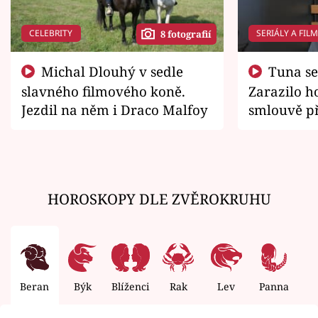
CELEBRITY
SERIÁLY A FIL
8 fotografií
Michal Dlouhý v sedle
Tuna se chtěl vrátit domů.
slavného filmového koně.
Zarazilo ho
Jezdil na něm i Draco Malfoy
smlouvě př
zemřít
HOROSKOPY DLE ZVĚROKRUHU
Beran
Býk
Blíženci
Rak
Lev
Panna
V