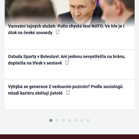
Varování tajných služeb: Putin chystá test NATO. Ve hře je i
útok na české sousedy
Ostuda Sparty v Boleslavi: Ani jednou nevystřelila na bránu,
doplatila na třesk v sestavě
Vyhýbá se generace Z vedoucím pozicím? Podle sociologů
mladí kariéru obětují jistotě