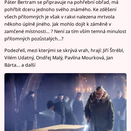
Páter Bertram se připravuje na pohřební obřad, má
pohřbít dceru jednoho svého známého. Ke zděšení
všech přítomných je však v rakvi nalezena mrtvola
někoho úplně jiného. Jak mohlo dojít k záměně v
zamčené místnosti… ? Není za tím vším temná minulost
přítomných pozůstalých…?
Podezřelí, mezi kterými se skrývá vrah, hrají: Jiří Štrébl,
Vilém Udatný, Ondřej Malý, Pavlína Mourková, Jan
Bárta… a další