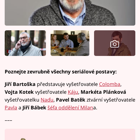
Poznejte zevrubně všechny seriálové postavy:
Jiří Bartoška
představuje vyšetřovatele
Colomba
,
Vojta Kotek
vyšetřovatele
Káju
,
Markéta Plánková
vyšetřovatelku
Naďu
,
Pavel Batěk
ztvární vyšetřovatele
Pavla
a
Jiří Bábek
šéfa oddělení Milan
a.
–––