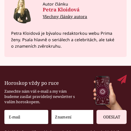
Autor článku
Petra Kloidová
Všechny články autora
Petra Kloidová je bývalou redaktorkou webu Prima
ženy. Psala hlavně o seriálech a celebritách, ale také
o znameních zvěrokruhu.
Horoskop vždy po ruce
Zanechte nám váš e-mail a my vám
budeme zasílat pravidelný newsletter s
vaším horoskopem.
ODESLAT