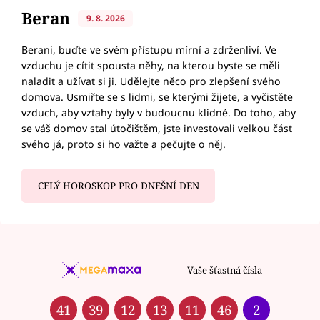
Beran
9. 8. 2026
Berani, buďte ve svém přístupu mírní a zdrženliví. Ve
vzduchu je cítit spousta něhy, na kterou byste se měli
naladit a užívat si ji. Udělejte něco pro zlepšení svého
domova. Usmiřte se s lidmi, se kterými žijete, a vyčistěte
vzduch, aby vztahy byly v budoucnu klidné. Do toho, aby
se váš domov stal útočištěm, jste investovali velkou část
svého já, proto si ho važte a pečujte o něj.
CELÝ HOROSKOP PRO DNEŠNÍ DEN
Vaše šťastná čísla
41
39
12
13
11
46
2