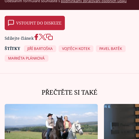
Odesláním formuláře souhlasíte s
podmínkami zpracování osobních údajů
VSTOUPIT DO DISKUZE
Sdílejte článek
ŠTÍTKY
JIŘÍ BARTOŠKA
VOJTĚCH KOTEK
PAVEL BATĚK
MARKÉTA PLÁNKOVÁ
PŘEČTĚTE SI TAKÉ