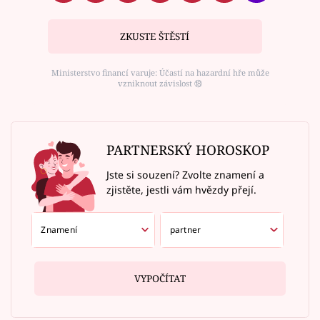
ZKUSTE ŠTĚSTÍ
Ministerstvo financí varuje: Účastí na hazardní hře může
vzniknout závislost ⑱
PARTNERSKÝ HOROSKOP
Jste si souzení? Zvolte znamení a
zjistěte, jestli vám hvězdy přejí.
VYPOČÍTAT