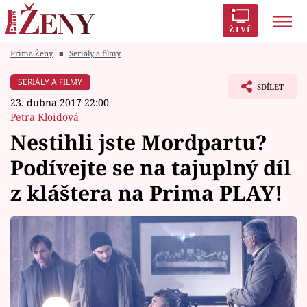
ŽIVĚ
Prima Ženy
■
Seriály a filmy
Trendy:
Polabí
Inspekce
Prostřeno!
AYTO?
SERIÁLY A FILMY
SDÍLET
Módní alarm
Zrádci
Proměny
23. dubna 2017 22:00
Petra Kloidová
Nestihli jste Mordpartu?
Podívejte se na tajuplný díl
Témata
z kláštera na Prima PLAY!
Celebrity
Vztahy
Seriály