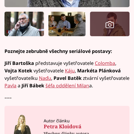
Poznejte zebrubně všechny seriálové postavy:
Jiří Bartoška
představuje vyšetřovatele
Colomba
,
Vojta Kotek
vyšetřovatele
Káju
,
Markéta Plánková
vyšetřovatelku
Naďu
,
Pavel Batěk
ztvární vyšetřovatele
Pavla
a
Jiří Bábek
šéfa oddělení Milan
a.
–––
Autor článku
Petra Kloidová
Všechny články autora