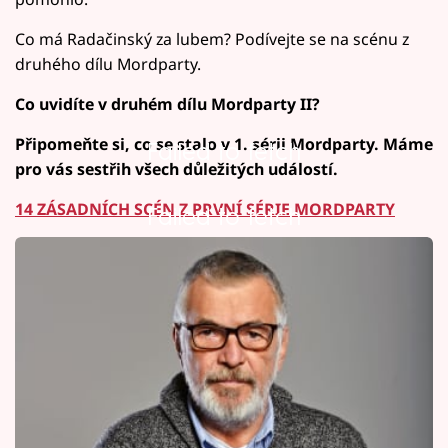
Co má Radačinský za lubem? Podívejte se na scénu z
druhého dílu Mordparty.
Co uvidíte v druhém dílu Mordparty II?
Připomeňte si, co se stalo v 1. sérii Mordparty. Máme
Failed to fetch
pro vás sestřih všech důležitých událostí.
14 ZÁSADNÍCH SCÉN Z PRVNÍ SÉRIE MORDPARTY
Failed to fetch