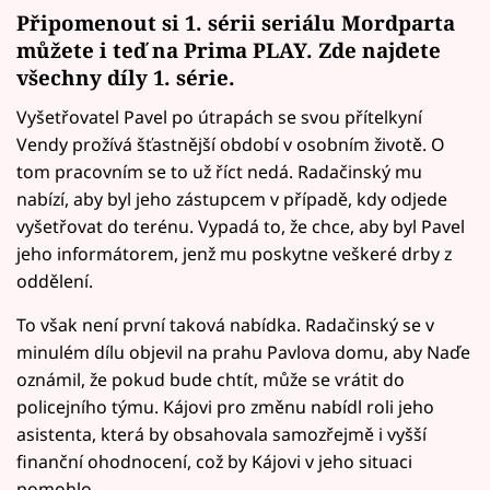
Připomenout si 1. sérii seriálu Mordparta
můžete i teď na
Prima PLAY. Zde najdete
všechny díly 1. série.
Vyšetřovatel Pavel po útrapách se svou přítelkyní
Vendy prožívá šťastnější období v osobním životě. O
tom pracovním se to už říct nedá. Radačinský mu
nabízí, aby byl jeho zástupcem v případě, kdy odjede
vyšetřovat do terénu. Vypadá to, že chce, aby byl Pavel
jeho informátorem, jenž mu poskytne veškeré drby z
oddělení.
To však není první taková nabídka. Radačinský se v
minulém dílu objevil na prahu Pavlova domu, aby Naďe
oznámil, že pokud bude chtít, může se vrátit do
policejního týmu. Kájovi pro změnu nabídl roli jeho
asistenta, která by obsahovala samozřejmě i vyšší
finanční ohodnocení, což by Kájovi v jeho situaci
pomohlo.