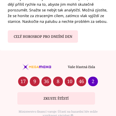
dějí příliš rychle na to, abyste jim mohli skutečně
porozumět. Snažte se nebýt tak analytičtí. Možná zjistíte,
že se honíte za ztraceným cílem, zatímco vlak vyjíždí ze
stanice. Naskočte na palubu a nechte problém za sebou.
CELÝ HOROSKOP PRO DNEŠNÍ DEN
Vaše šťastná čísla
17
9
36
8
10
46
2
ZKUSTE ŠTĚSTÍ
Ministerstvo financí varuje: Účastí na hazardní hře může
vzniknout závislost ⑱