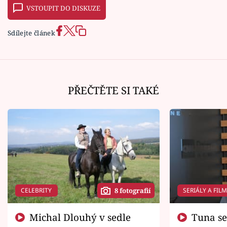
VSTOUPIT DO DISKUZE
Sdílejte článek
PŘEČTĚTE SI TAKÉ
CELEBRITY
SERIÁLY A FIL
8 fotografií
Michal Dlouhý v sedle
Tuna se chtěl vrátit domů.