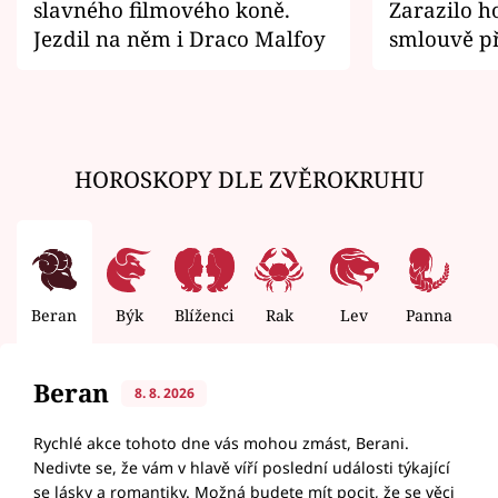
slavného filmového koně.
Zarazilo ho
Jezdil na něm i Draco Malfoy
smlouvě př
zemřít
HOROSKOPY DLE ZVĚROKRUHU
Beran
Býk
Blíženci
Rak
Lev
Panna
V
Beran
8. 8. 2026
Rychlé akce tohoto dne vás mohou zmást, Berani.
Nedivte se, že vám v hlavě víří poslední události týkající
se lásky a romantiky. Možná budete mít pocit, že se věci