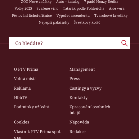
ZOO Nové začátky
Auto – katalog
7 pádů Honzy Dědka
Volby 2025
Svařené víno
Tatarák podle Pohlreicha
Aloe vera
Pěstování lichořeřišnice
Výpočet ascendentu
Tvarohové knedlíky
Nejlepší palačinky
Švestkový koláč
O FTV Prima
Management
Volná místa
Press
Reklama
Castingy a výzvy
HbbTV
Kontakty
Podmínky užívání
Zpracování osobních
údajů
Cookies
Nápověda
Vlastník FTV Prima spol.
Redakce
s r.o.