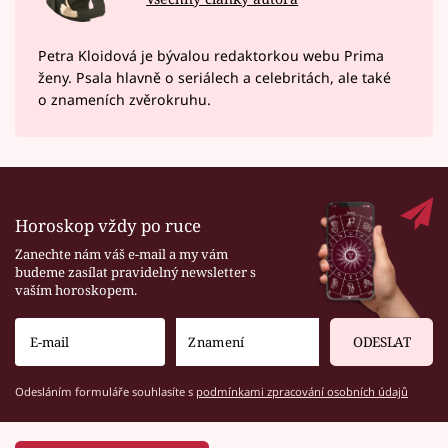
Petra Kloidová je bývalou redaktorkou webu Prima
ženy. Psala hlavně o seriálech a celebritách, ale také
o znameních zvěrokruhu.
Horoskop vždy po ruce
Zanechte nám váš e-mail a my vám
budeme zasílat pravidelný newsletter s
vaším horoskopem.
ODESLAT
Odesláním formuláře souhlasíte s
podmínkami zpracování osobních údajů