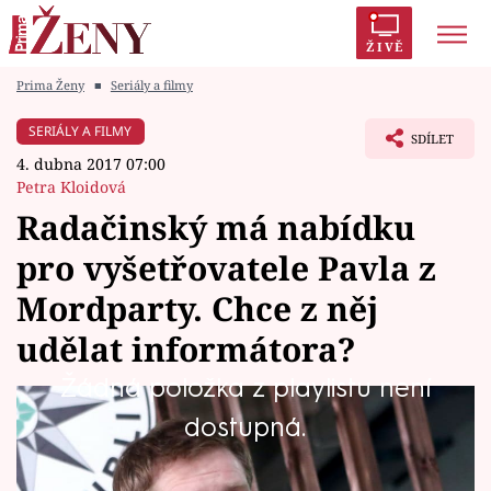
ŽIVĚ
Prima Ženy
■
Seriály a filmy
Trendy:
Polabí
Inspekce
Prostřeno!
AYTO?
SERIÁLY A FILMY
SDÍLET
Módní alarm
Zrádci
Proměny
4. dubna 2017 07:00
Petra Kloidová
Radačinský má nabídku
pro vyšetřovatele Pavla z
Témata
Mordparty. Chce z něj
Celebrity
udělat informátora?
Žádná položka z playlistu není
Vztahy
Radačinský jako vedoucí Mordparty se chová
dostupná.
Seriály
naprosto rozdílně od dob minulých. Tým
Mordparty ho nenávidí a nad každým jeho