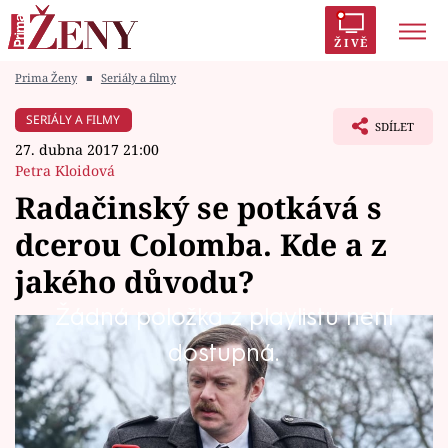
ŽIVĚ
Prima Ženy
■
Seriály a filmy
Trendy:
Polabí
Inspekce
Prostřeno!
AYTO?
SERIÁLY A FILMY
SDÍLET
Módní alarm
Zrádci
Proměny
27. dubna 2017 21:00
Petra Kloidová
Radačinský se potkává s
dcerou Colomba. Kde a z
Témata
jakého důvodu?
Celebrity
Žádná položka z playlistu není
Pohřeb exšéfa Milana má nečekané
dostupná.
Vztahy
souvislosti. Neoblíbený Radačinský se tam
Seriály
poznává s dcerou Colomba. Ta ví, že ho
Colombo nenávidí. Podívejte se na exkluzivní