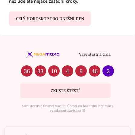
než uděláte nějaké zásadní kroky.
CELÝ HOROSKOP PRO DNEŠNÍ DEN
Vaše šťastná čísla
36
33
10
4
9
46
2
ZKUSTE ŠTĚSTÍ
Ministerstvo financí varuje: Účastí na hazardní hře může
vzniknout závislost ⑱