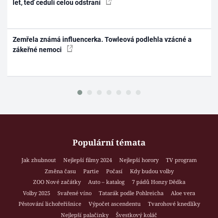
let, teď ceduli celou odstraní
Zemřela známá influencerka. Towleová podlehla vzácné a
zákeřné nemoci
Populární témata
Jak zhubnout
Nejlepší filmy 2024
Nejlepší horory
TV program
Změna času
Partie
Počasí
Kdy budou volby
ZOO Nové začátky
Auto – katalog
7 pádů Honzy Dědka
Volby 2025
Svařené víno
Tatarák podle Pohlreicha
Aloe vera
Pěstování lichořeřišnice
Výpočet ascendentu
Tvarohové knedlíky
Nejlepší palačinky
Švestkový koláč