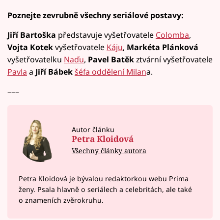
Poznejte zevrubně všechny seriálové postavy:
Jiří Bartoška
představuje vyšetřovatele
Colomba
,
Vojta Kotek
vyšetřovatele
Káju
,
Markéta Plánková
vyšetřovatelku
Naďu
,
Pavel Batěk
ztvární vyšetřovatele
Pavla
a
Jiří Bábek
šéfa oddělení Milan
a.
–––
Autor článku
Petra Kloidová
Všechny články autora
Petra Kloidová je bývalou redaktorkou webu Prima
ženy. Psala hlavně o seriálech a celebritách, ale také
o znameních zvěrokruhu.