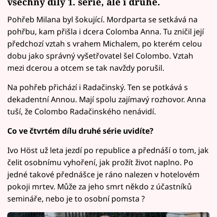
všechny díly 1. série, ale i druhé.
Pohřeb Milana byl šokující. Mordparta se setkává na
pohřbu, kam přišla i dcera Colomba Anna. Tu zničil její
předchozí vztah s vrahem Michalem, po kterém celou
dobu jako správný vyšetřovatel šel Colombo. Vztah
mezi dcerou a otcem se tak navždy porušil.
Na pohřeb přichází i Radačinský. Ten se potkává s
dekadentní Annou. Mají spolu zajímavý rozhovor. Anna
tuší, že Colombo Radačinského nenávidí.
Co ve čtvrtém dílu druhé série uvidíte?
Ivo Höst už leta jezdí po republice a přednáší o tom, jak
čelit osobnímu vyhoření, jak prožít život naplno. Po
jedné takové přednášce je ráno nalezen v hotelovém
pokoji mrtev. Může za jeho smrt někdo z účastníků
semináře, nebo je to osobní pomsta ?