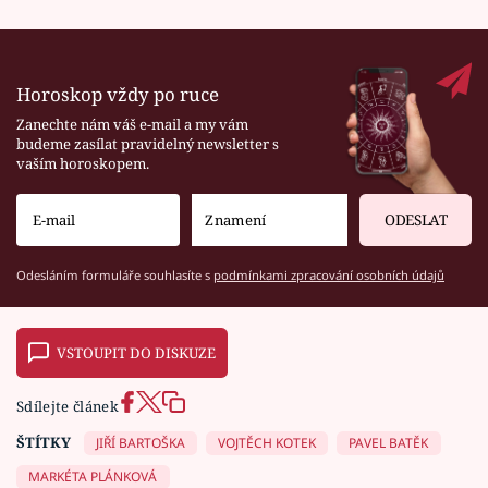
Horoskop vždy po ruce
Zanechte nám váš e-mail a my vám
budeme zasílat pravidelný newsletter s
vaším horoskopem.
ODESLAT
Odesláním formuláře souhlasíte s
podmínkami zpracování osobních údajů
VSTOUPIT DO DISKUZE
Sdílejte článek
ŠTÍTKY
JIŘÍ BARTOŠKA
VOJTĚCH KOTEK
PAVEL BATĚK
MARKÉTA PLÁNKOVÁ