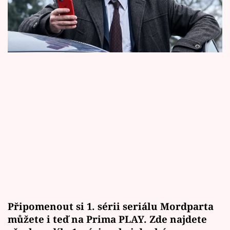
Horoskopy
scénu už teď.
Sledujte prima+
Filmový festival Karlovy Vary
Pořady
Mámy sobě
Přihlášení
Sledujte nás
Připomenout si 1. sérii seriálu Mordparta
můžete i teď na
Prima PLAY. Zde najdete