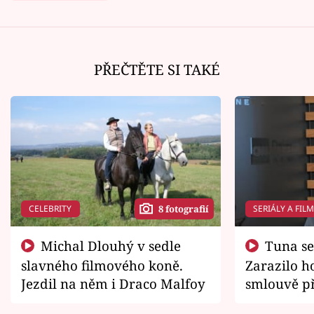
PŘEČTĚTE SI TAKÉ
CELEBRITY
SERIÁLY A FIL
8 fotografií
Michal Dlouhý v sedle
Tuna se chtěl vrátit domů.
slavného filmového koně.
Zarazilo ho
Jezdil na něm i Draco Malfoy
smlouvě př
zemřít