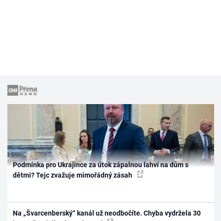
Podmínka pro Ukrajince za útok zápalnou lahví na dům s
dětmi? Tejc zvažuje mimořádný zásah
Na „Švarcenberský“ kanál už neodbočíte. Chyba vydržela 30