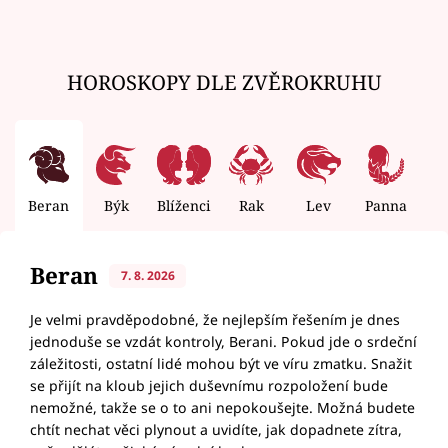
HOROSKOPY DLE ZVĚROKRUHU
Beran
Býk
Blíženci
Rak
Lev
Panna
V
Beran
7. 8. 2026
Je velmi pravděpodobné, že nejlepším řešením je dnes
jednoduše se vzdát kontroly, Berani. Pokud jde o srdeční
záležitosti, ostatní lidé mohou být ve víru zmatku. Snažit
se přijít na kloub jejich duševnímu rozpoložení bude
nemožné, takže se o to ani nepokoušejte. Možná budete
chtít nechat věci plynout a uvidíte, jak dopadnete zítra,