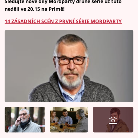
Sledujte nové díly Mordparty druhé série už tuto
neděli ve 20.15 na Primě!
14 ZÁSADNÍCH SCÉN Z PRVNÍ SÉRIE MORDPARTY