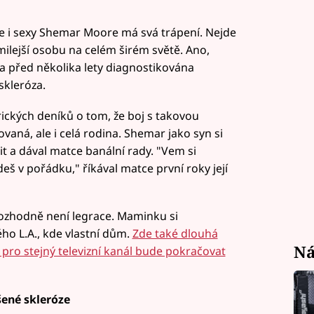
e i sexy Shemar Moore má svá trápení. Nejde
ejmilejší osobu na celém širém světě. Ano,
la před několika lety diagnostikována
kleróza.
ckých deníků o tom, že boj s takovou
vaná, ale i celá rodina. Shemar jako syn si
it a dával matce banální rady. "Vem si
udeš v pořádku," říkával matce první roky její
rozhodně není legrace. Maminku si
ho L.A., kde vlastní dům.
Zde také dlouhá
Ná
i pro stejný televizní kanál bude pokračovat
šené skleróze