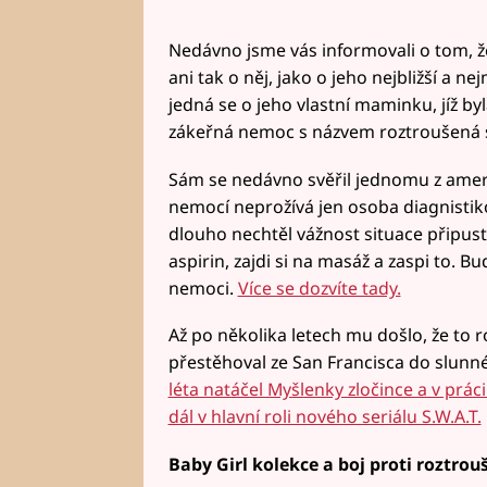
Nedávno jsme vás informovali o tom, ž
ani tak o něj, jako o jeho nejbližší a n
jedná se o jeho vlastní maminku, jíž by
zákeřná nemoc s názvem roztroušená s
Sám se nedávno svěřil jednomu z ameri
nemocí neprožívá jen osoba diagnistiko
dlouho nechtěl vážnost situace připust
aspirin, zajdi si na masáž a zaspi to. B
nemoci.
Více se dozvíte tady.
Až po několika letech mu došlo, že to 
přestěhoval ze San Francisca do slunné
léta natáčel Myšlenky zločince a v prác
dál v hlavní roli nového seriálu S.W.A.T.
Baby Girl kolekce a boj proti roztrou