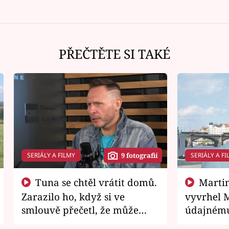
PŘEČTĚTE SI TAKÉ
SERIÁLY A FILMY
SERIÁLY A FI
9 fotografií
Tuna se chtěl vrátit domů.
Martin Písařík jako
Zarazilo ho, když si ve
vyvrhel 
smlouvě přečetl, že může
údajnému
zemřít
je v nemil