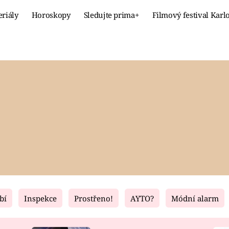
eriály
Horoskopy
Sledujte prima+
Filmový festival Karl
Celebrity
Recept
MÓDA A KRÁSA
HLAVNÍ JÍ
VZTAHY A SEX
SLADKÉ
PRIMA MAMINKA
ZDRAVÉ
bí
Inspekce
Prostřeno!
AYTO?
Módní alarm
Fresh
Living
RECEPTY
BYDLENÍ