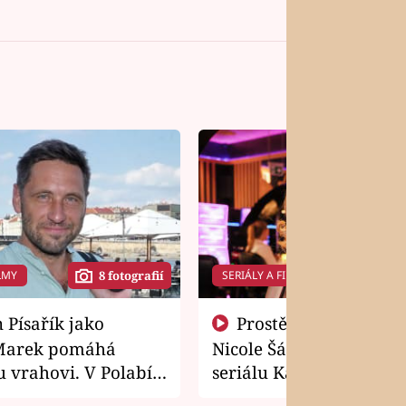
LMY
SERIÁLY A FILMY
8 fotografií
14 f
Prostě si o to řekla! Takhle
Marek pomáhá
Nicole Šáchová získala r
 vrahovi. V Polabí
seriálu Kamarádi
osti