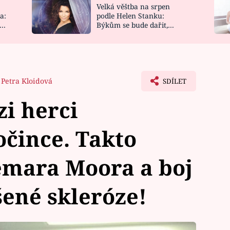
Velká věštba na srpen
NOVINKY
ZAHRADA
a:
podle Helen Stanku:
y
Býkům se bude dařit,
VIDEORECEPTY
DESIGN
Vodnáře čeká jízda
Petra Kloidová
SDÍLET
zi herci
očince. Takto
emara Moora a boj
šené skleróze!