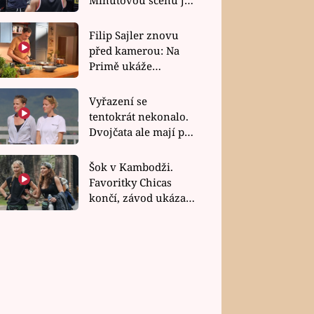
bez dubla
Filip Sajler znovu
před kamerou: Na
Primě ukáže
poctivou kuchyni i
rychlé recepty
Vyřazení se
tentokrát nekonalo.
Dvojčata ale mají po
uzavření třetí etapy
závodu nůž na krku
Šok v Kambodži.
Favoritky Chicas
končí, závod ukázal
svou nejtvrdší tvář