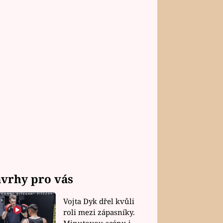
vrhy pro vás
Vojta Dyk dřel kvůli
roli mezi zápasníky.
Minutovou scénu jel