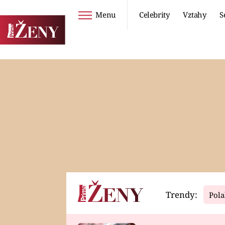
Menu
Celebrity
Vztahy
S
Seriály
Životní styl
ZOO
DIETY A HUBNUTÍ
PROSTŘENO!
CESTOVÁNÍ A
DOVOLENÁ
DUCH
ZDRAVÍ
Trendy:
Pola
Horoskopy
Video
ASTROČLÁNKY
SERIÁLY