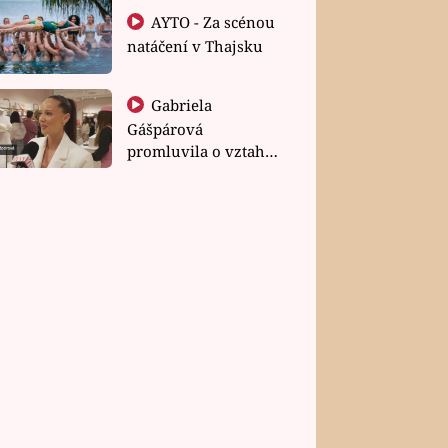
AYTO - Za scénou
natáčení v Thajsku
Gabriela
Gášpárová
promluvila o vztahu
a zakládání rodiny