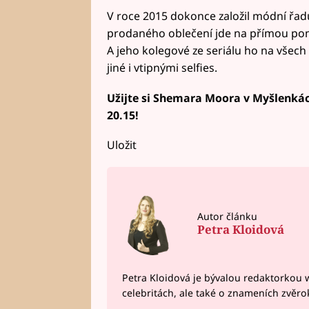
V roce 2015 dokonce založil módní řad
prodaného oblečení jde na přímou pomo
A jeho kolegové ze seriálu ho na všech
jiné i vtipnými selfies.
Užijte si Shemara Moora v Myšlenkác
20.15!
Uložit
Autor článku
Petra Kloidová
Petra Kloidová je bývalou redaktorkou 
celebritách, ale také o znameních zvěr