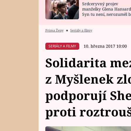
Srdceryvný projev
SNÁŘ
CELEBRITY
manželky Glena Hansard
Syn tu není, nerozuměl b
HOROSKOP NA
VAŘENÍ
tomu, vysvětlila
ROK 2023
Prima Ženy
■
Seriály a filmy
10. března 2017 10:00
SERIÁLY A FILMY
Solidarita me
z Myšlenek zl
podporují Sh
proti roztrou