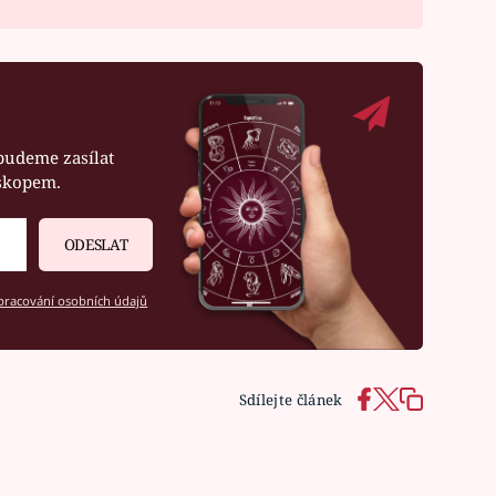
budeme zasílat
oskopem.
ODESLAT
racování osobních údajů
Sdílejte článek