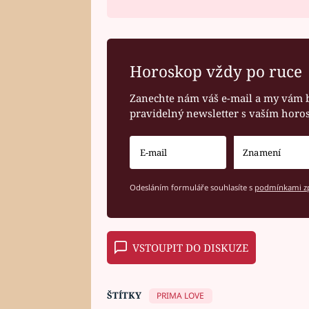
Horoskop vždy po ruce
Zanechte nám váš e-mail a my vám 
pravidelný newsletter s vaším hor
Odesláním formuláře souhlasíte s
podmínkami zp
VSTOUPIT DO DISKUZE
ŠTÍTKY
PRIMA LOVE