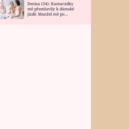
Denisa (34): Kamarádky
mě přemluvily k dámské
jízdě. Manžel mě po
návratu zaskočil