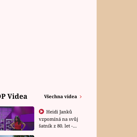
P Videa
Všechna videa
Heidi Janků
vzpomíná na svůj
šatník z 80. let -
Shopaholičky