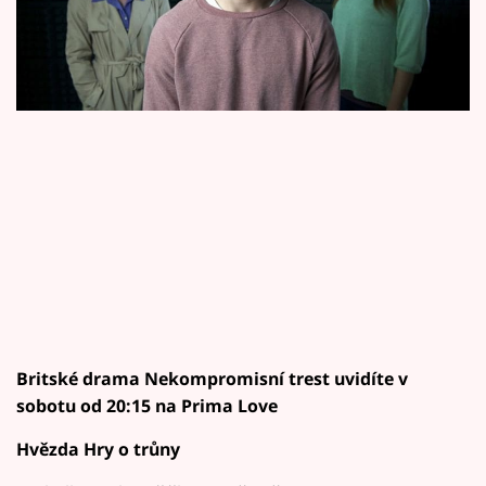
Horoskopy
Sledujte prima+
Filmový festival Karlovy Vary
Pořady
Mámy sobě
Přihlášení
Sledujte nás
Britské drama Nekompromisní trest uvidíte v
sobotu od 20:15 na Prima Love
Hvězda Hry o trůny