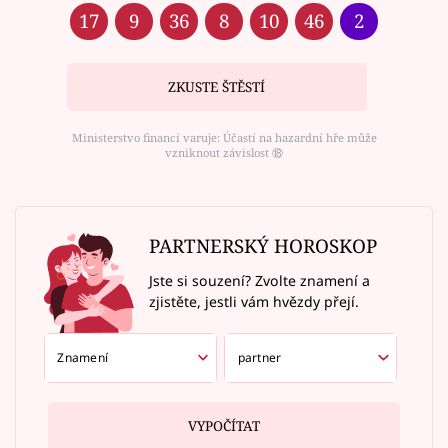
17
9
36
8
10
46
2
ZKUSTE ŠTĚSTÍ
Ministerstvo financí varuje: Účastí na hazardní hře může
vzniknout závislost ⑱
PARTNERSKÝ HOROSKOP
Jste si souzení? Zvolte znamení a
zjistěte, jestli vám hvězdy přejí.
VYPOČÍTAT