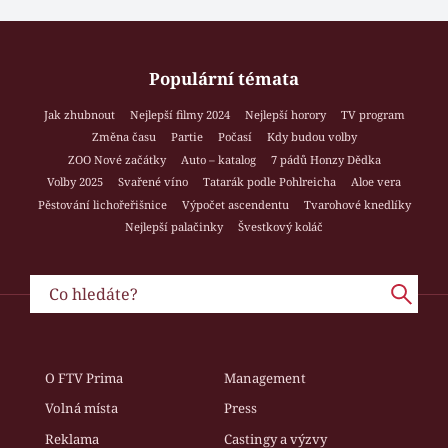
Populární témata
Jak zhubnout
Nejlepší filmy 2024
Nejlepší horory
TV program
Změna času
Partie
Počasí
Kdy budou volby
ZOO Nové začátky
Auto – katalog
7 pádů Honzy Dědka
Volby 2025
Svařené víno
Tatarák podle Pohlreicha
Aloe vera
Pěstování lichořeřišnice
Výpočet ascendentu
Tvarohové knedlíky
Nejlepší palačinky
Švestkový koláč
O FTV Prima
Management
Volná místa
Press
Reklama
Castingy a výzvy