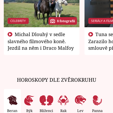
CELEBRITY
SERIÁLY A FIL
8 fotografií
Michal Dlouhý v sedle
Tuna se chtěl vrátit domů.
slavného filmového koně.
Zarazilo ho
Jezdil na něm i Draco Malfoy
smlouvě př
zemřít
HOROSKOPY DLE ZVĚROKRUHU
Beran
Býk
Blíženci
Rak
Lev
Panna
V