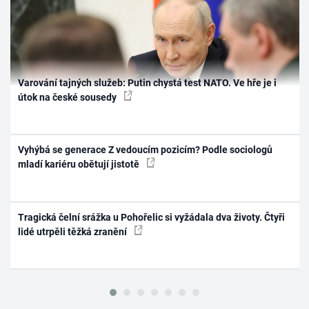
Varování tajných služeb: Putin chystá test NATO. Ve hře je i
útok na české sousedy
Vyhýbá se generace Z vedoucím pozicím? Podle sociologů
mladí kariéru obětují jistotě
Tragická čelní srážka u Pohořelic si vyžádala dva životy. Čtyři
lidé utrpěli těžká zranění