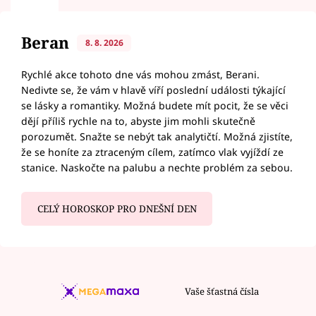
Beran
8. 8. 2026
Rychlé akce tohoto dne vás mohou zmást, Berani.
Nedivte se, že vám v hlavě víří poslední události týkající
se lásky a romantiky. Možná budete mít pocit, že se věci
dějí příliš rychle na to, abyste jim mohli skutečně
porozumět. Snažte se nebýt tak analytičtí. Možná zjistíte,
že se honíte za ztraceným cílem, zatímco vlak vyjíždí ze
stanice. Naskočte na palubu a nechte problém za sebou.
CELÝ HOROSKOP PRO DNEŠNÍ DEN
Vaše šťastná čísla