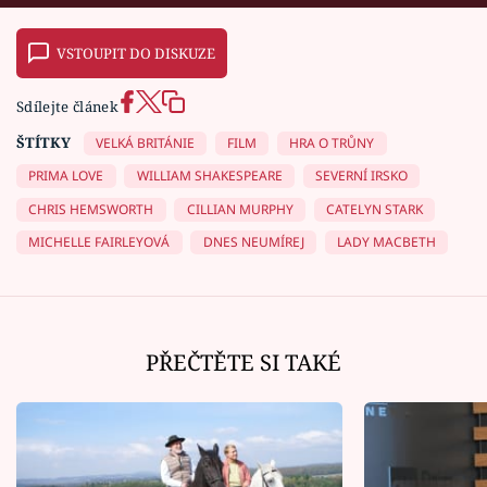
VSTOUPIT DO DISKUZE
Sdílejte článek
ŠTÍTKY
VELKÁ BRITÁNIE
FILM
HRA O TRŮNY
PRIMA LOVE
WILLIAM SHAKESPEARE
SEVERNÍ IRSKO
CHRIS HEMSWORTH
CILLIAN MURPHY
CATELYN STARK
MICHELLE FAIRLEYOVÁ
DNES NEUMÍREJ
LADY MACBETH
PŘEČTĚTE SI TAKÉ