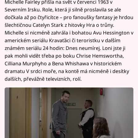
Michelle Fairley přišla na svět v červenci 1963 v
Severním Irsku. Role, která ji silně proslavila se ale
dočkala až po čtyřicítce – pro fanoušky fantasy je hrdou
šlechtičnou Catelyn Stark z hitovky Hra o trůny.
Michelle si nicméně zahrála i bohatou Avu Hessington v
americkém seriálu Kravaťáci či teroristku v dalším
známém seriálu 24 hodin: Dnes neumírej. Loni jste ji
pak mohli vidět třeba po boku Chrise Hemswortha,
Cilliana Murphyho a Bena Whishawa v historickém
dramatu V srdci moře, na kontě má nicméně i desítky
dalších, převážně televizních, rolí.