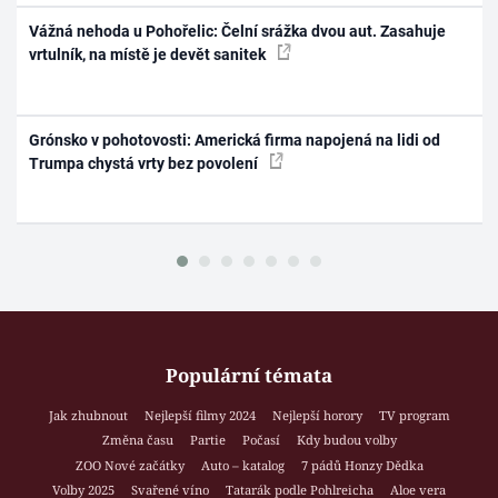
Vážná nehoda u Pohořelic: Čelní srážka dvou aut. Zasahuje
vrtulník, na místě je devět sanitek
Grónsko v pohotovosti: Americká firma napojená na lidi od
Trumpa chystá vrty bez povolení
Populární témata
Jak zhubnout
Nejlepší filmy 2024
Nejlepší horory
TV program
Změna času
Partie
Počasí
Kdy budou volby
ZOO Nové začátky
Auto – katalog
7 pádů Honzy Dědka
Volby 2025
Svařené víno
Tatarák podle Pohlreicha
Aloe vera