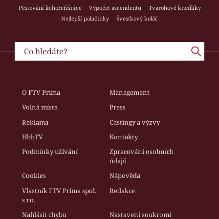
Pěstování lichořeřišnice
Výpočet ascendentu
Tvarohové knedlíky
Nejlepší palačinky
Švestkový koláč
O FTV Prima
Management
Volná místa
Press
Reklama
Castingy a výzvy
HbbTV
Kontakty
Podmínky užívání
Zpracování osobních
údajů
Cookies
Nápověda
Vlastník FTV Prima spol.
Redakce
s r.o.
Nahlásit chybu
Nastavení soukromí