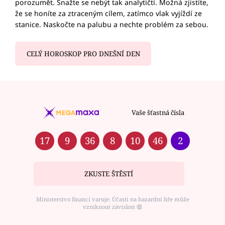
porozumět. Snažte se nebýt tak analytičtí. Možná zjistíte,
že se honíte za ztraceným cílem, zatímco vlak vyjíždí ze
stanice. Naskočte na palubu a nechte problém za sebou.
CELÝ HOROSKOP PRO DNEŠNÍ DEN
Vaše šťastná čísla
17
9
36
8
10
46
2
ZKUSTE ŠTĚSTÍ
Ministerstvo financí varuje: Účastí na hazardní hře může
vzniknout závislost ⑱