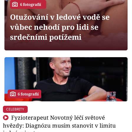
Horoskopy
6 fotografií
Sledujte prima+
Otužování v ledové vodě se
vůbec nehodí pro lidi se
Filmový festival Karlovy Vary
srdečními potížemi
Pořady
Mámy sobě
Přihlášení
6 fotografií
Sledujte nás
CELEBRITY
Fyzioterapeut Novotný léčí světové
hvězdy: Diagnózu musím stanovit v limitu