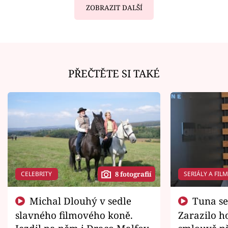
ZOBRAZIT DALŠÍ
PŘEČTĚTE SI TAKÉ
CELEBRITY
SERIÁLY A FIL
8 fotografií
Michal Dlouhý v sedle
Tuna se chtěl vrátit domů.
slavného filmového koně.
Zarazilo ho