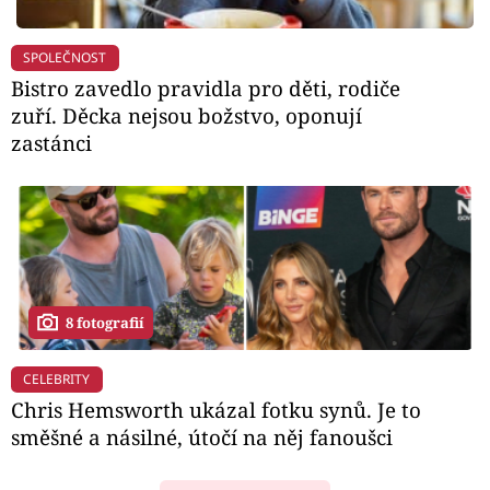
SPOLEČNOST
Bistro zavedlo pravidla pro děti, rodiče
zuří. Děcka nejsou božstvo, oponují
zastánci
8 fotografií
CELEBRITY
Chris Hemsworth ukázal fotku synů. Je to
směšné a násilné, útočí na něj fanoušci