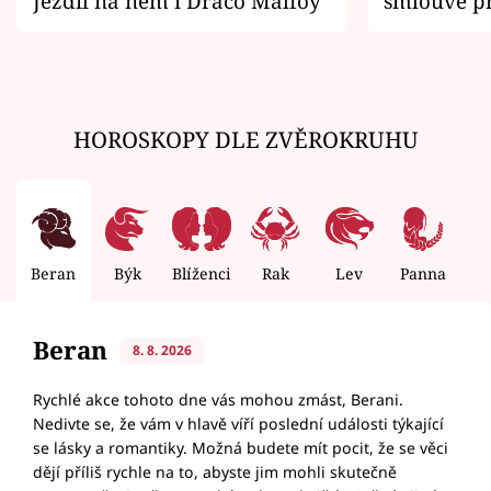
Jezdil na něm i Draco Malfoy
smlouvě př
zemřít
HOROSKOPY DLE ZVĚROKRUHU
Beran
Býk
Blíženci
Rak
Lev
Panna
V
Beran
8. 8. 2026
Rychlé akce tohoto dne vás mohou zmást, Berani.
Nedivte se, že vám v hlavě víří poslední události týkající
se lásky a romantiky. Možná budete mít pocit, že se věci
dějí příliš rychle na to, abyste jim mohli skutečně