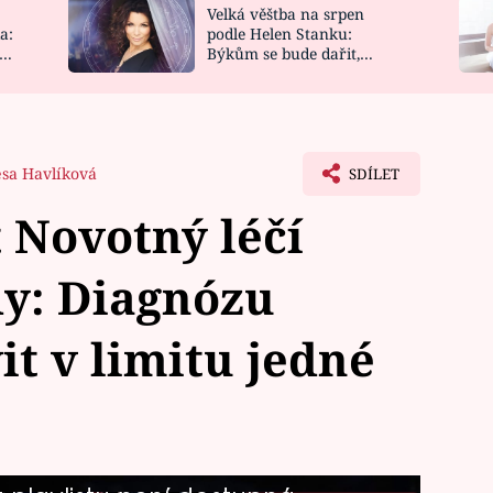
Velká věštba na srpen
NOVINKY
ZAHRADA
a:
podle Helen Stanku:
y
Býkům se bude dařit,
VIDEORECEPTY
DESIGN
Vodnáře čeká jízda
sa Havlíková
SDÍLET
 Novotný léčí
dy: Diagnózu
t v limitu jedné