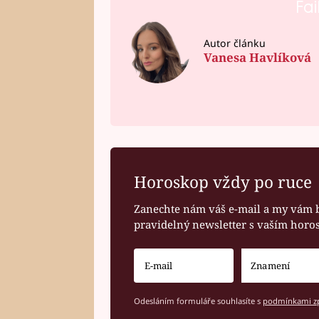
Fai
Autor článku
Vanesa Havlíková
Horoskop vždy po ruce
Zanechte nám váš e-mail a my vám 
pravidelný newsletter s vaším hor
Odesláním formuláře souhlasíte s
podmínkami zp