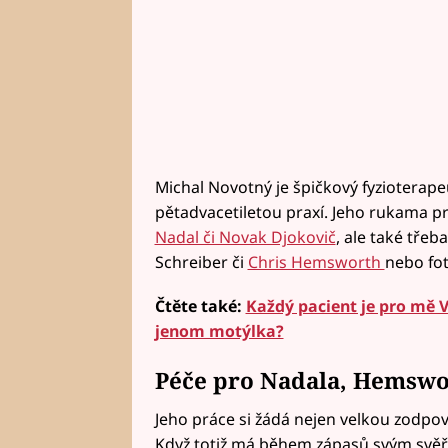
Michal Novotný je špičkový fyzioterapeu
pětadvacetiletou praxí. Jeho rukama proš
Nadal či Novak Djokovič
, ale také tře
Schreiber či
Chris Hemsworth
nebo fot
Čtěte také:
Každý pacient je pro mě VI
jenom motýlka?
Péče pro Nadala, Hemswo
Jeho práce si žádá nejen velkou zodpově
Když totiž má během zápasů svým svěře