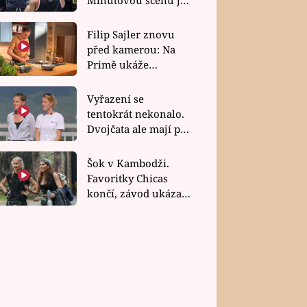
bez dubla
Filip Sajler znovu
před kamerou: Na
Primě ukáže
poctivou kuchyni i
rychlé recepty
Vyřazení se
tentokrát nekonalo.
Dvojčata ale mají po
uzavření třetí etapy
závodu nůž na krku
Šok v Kambodži.
Favoritky Chicas
končí, závod ukázal
svou nejtvrdší tvář