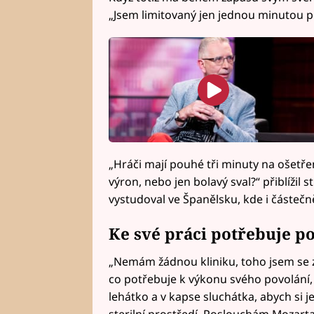
„Jsem limitovaný jen jednou minutou pr
„Hráči mají pouhé tři minuty na ošetřen
výron, nebo jen bolavý sval?“ přiblížil 
vystudoval ve Španělsku, kde i částečně
Ke své práci potřebuje po
„Nemám žádnou kliniku, toho jsem se zbav
co potřebuje k výkonu svého povolání,
lehátko a v kapse sluchátka, abych si je
sterilní prostředí. Poslouchám Mozarta