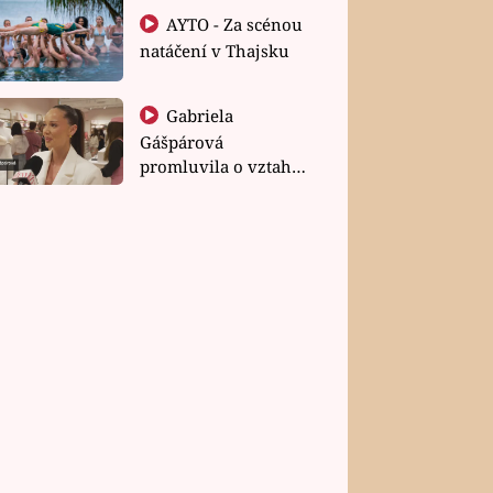
AYTO - Za scénou
natáčení v Thajsku
Gabriela
Gášpárová
promluvila o vztahu
a zakládání rodiny