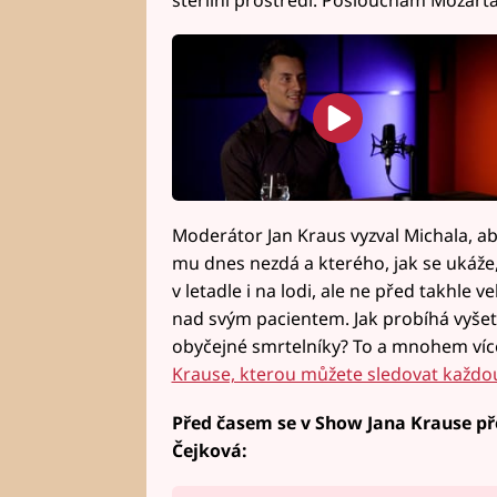
Moderátor Jan Kraus vyzval Michala, a
mu dnes nezdá a kterého, jak se ukáže, 
v letadle i na lodi, ale ne před takhle
nad svým pacientem. Jak probíhá vyšetře
obyčejné smrtelníky? To a mnohem víc
Krause, kterou můžete sledovat každou
Před časem se v Show Jana Krause př
Čejková: