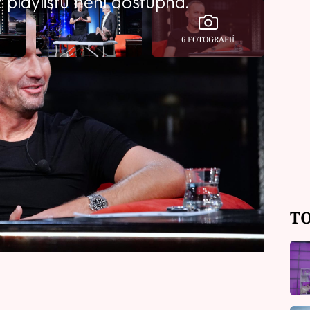
playlistu není dostupná.
6 FOTOGRAFIÍ
ný fyzioterapeut a kondiční trenér.
ové hvězdy jako Rafael Nadal, Novak
 jako Chris Hemsworth či Orlando
prozradil, jaká je s nimi spolupráce,
rád dělá ve volném čase.
TO