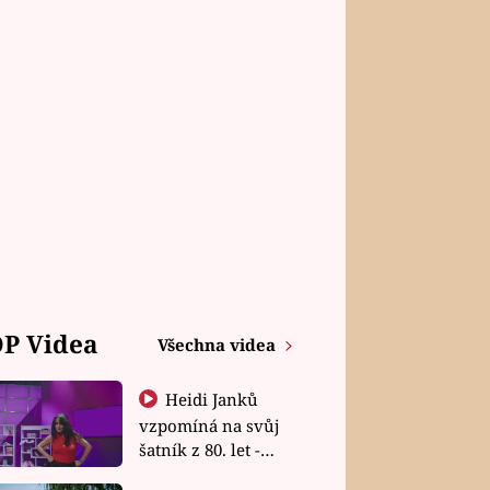
P Videa
Všechna videa
Heidi Janků
vzpomíná na svůj
šatník z 80. let -
Shopaholičky