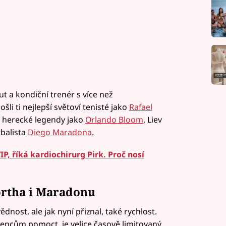
t a kondiční trenér s více než
li ti nejlepší světoví tenisté jako
Rafael
ba herecké legendy jako
Orlando Bloom
, Liev
balista
Diego Maradona
.
P, říká kardiochirurg Pirk. Proč nosí
rtha i Maradonu
dnost, ale jak nyní přiznal, také rychlost.
ncům pomoct, je velice časově limitovaný.