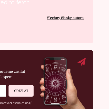
led to fetch
Všechny články autora
budeme zasílat
oskopem.
ODESLAT
racování osobních údajů