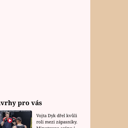
vrhy pro vás
Vojta Dyk dřel kvůli
roli mezi zápasníky.
Minutovou scénu jel