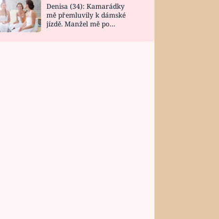
Denisa (34): Kamarádky
mě přemluvily k dámské
jízdě. Manžel mě po
návratu zaskočil