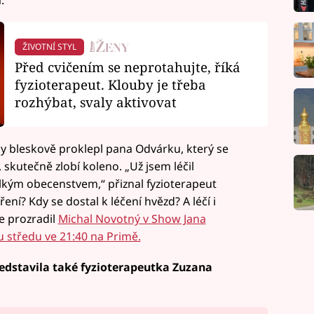
ŽIVOTNÍ STYL
Před cvičením se neprotahujte, říká
fyzioterapeut. Klouby je třeba
rozhýbat, svaly aktivovat
by bleskově proklepl pana Odvárku, který se
skutečně zlobí koleno. „Už jsem léčil
 velkým obecenstvem,“ přiznal fyzioterapeut
ní? Kdy se dostal k léčení hvězd? A léčí i
e prozradil
Michal Novotný v Show Jana
 středu ve 21:40 na Primě.
edstavila také fyzioterapeutka Zuzana