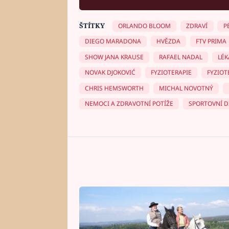
ŠTÍTKY
ORLANDO BLOOM
ZDRAVÍ
P
DIEGO MARADONA
HVĚZDA
FTV PRIMA
SHOW JANA KRAUSE
RAFAEL NADAL
LÉK
NOVAK DJOKOVIĆ
FYZIOTERAPIE
FYZIOT
CHRIS HEMSWORTH
MICHAL NOVOTNÝ
NEMOCI A ZDRAVOTNÍ POTÍŽE
SPORTOVNÍ D