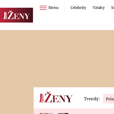
Menu
Celebrity
Vztahy
S
Seriály
Životní styl
ZOO
DIETY A HUBNUTÍ
PROSTŘENO!
CESTOVÁNÍ A
DOVOLENÁ
DUCH
ZDRAVÍ
Trendy:
Pola
Horoskopy
Video
ASTROČLÁNKY
SERIÁLY