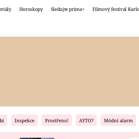
eriály
Horoskopy
Sledujte prima+
Filmový festival Karl
Celebrity
Recept
MÓDA A KRÁSA
HLAVNÍ JÍ
VZTAHY A SEX
SLADKÉ
PRIMA MAMINKA
ZDRAVÉ
bí
Inspekce
Prostřeno!
AYTO?
Módní alarm
Fresh
Living
RECEPTY
BYDLENÍ