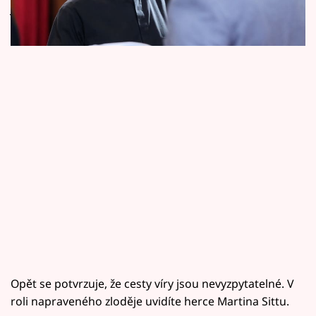
Horoskopy
jejich setkání po letech ve scéně ze sobotního
dílu krimiseriálu Polda.
Sledujte prima+
Filmový festival Karlovy Vary
Pořady
Mámy sobě
Přihlášení
Sledujte nás
Opět se potvrzuje, že cesty víry jsou nevyzpytatelné. V
roli napraveného zloděje uvidíte herce Martina Sittu.