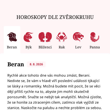
HOROSKOPY DLE ZVĚROKRUHU
Beran
Býk
Blíženci
Rak
Lev
Panna
V
Beran
8. 8. 2026
Rychlé akce tohoto dne vás mohou zmást, Berani.
Nedivte se, že vám v hlavě víří poslední události týkající
se lásky a romantiky. Možná budete mít pocit, že se věci
dějí příliš rychle na to, abyste jim mohli skutečně
porozumět. Snažte se nebýt tak analytičtí. Možná zjistíte,
že se honíte za ztraceným cílem, zatímco vlak vyjíždí ze
stanice. Naskočte na palubu a nechte problém za sebou.