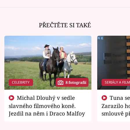
PŘEČTĚTE SI TAKÉ
CELEBRITY
SERIÁLY A FIL
8 fotografií
Michal Dlouhý v sedle
Tuna se chtěl vrátit domů.
slavného filmového koně.
Zarazilo ho
Jezdil na něm i Draco Malfoy
smlouvě př
zemřít