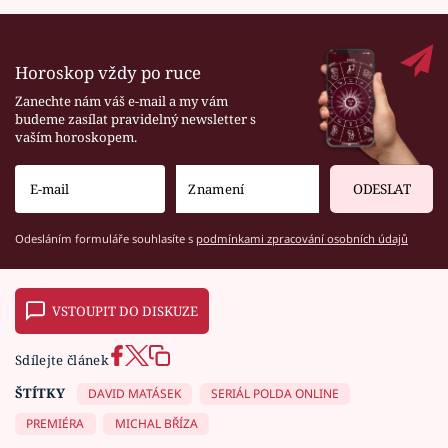
Horoskop vždy po ruce
Zanechte nám váš e-mail a my vám
budeme zasílat pravidelný newsletter s
vaším horoskopem.
ODESLAT
Odesláním formuláře souhlasíte s
podmínkami zpracování osobních údajů
VSTOUPIT DO DISKUZE
Sdílejte článek
ŠTÍTKY
DAVID MATÁSEK
SERIÁL POLDA ONLINE
PREMIÉRA
MICHAL BŘÍZA