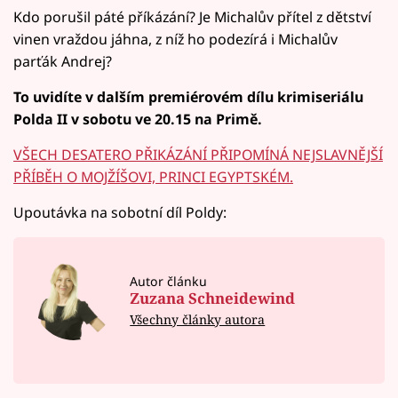
Kdo porušil páté příkázání? Je Michalův přítel z dětství
vinen vraždou jáhna, z níž ho podezírá i Michalův
parťák Andrej?
To
uvidíte v dalším premiérovém dílu krimiseriálu
Polda II v sobotu ve 20.15 na Primě.
VŠECH DESATERO PŘIKÁZÁNÍ PŘIPOMÍNÁ NEJSLAVNĚJŠÍ
PŘÍBĚH O MOJŽÍŠOVI, PRINCI EGYPTSKÉM.
Upoutávka na sobotní díl Poldy:
Autor článku
Zuzana Schneidewind
Všechny články autora