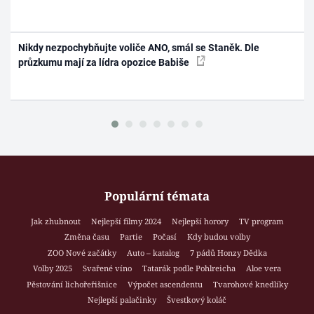
Nikdy nezpochybňujte voliče ANO, smál se Staněk. Dle
průzkumu mají za lídra opozice Babiše
Populární témata
Jak zhubnout
Nejlepší filmy 2024
Nejlepší horory
TV program
Změna času
Partie
Počasí
Kdy budou volby
ZOO Nové začátky
Auto – katalog
7 pádů Honzy Dědka
Volby 2025
Svařené víno
Tatarák podle Pohlreicha
Aloe vera
Pěstování lichořeřišnice
Výpočet ascendentu
Tvarohové knedlíky
Nejlepší palačinky
Švestkový koláč