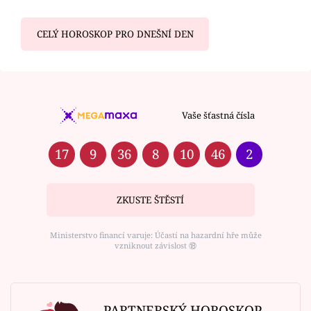
CELÝ HOROSKOP PRO DNEŠNÍ DEN
Vaše šťastná čísla
17
9
36
8
10
46
2
ZKUSTE ŠTĚSTÍ
Ministerstvo financí varuje: Účastí na hazardní hře může
vzniknout závislost ⑱
PARTNERSKÝ HOROSKOP