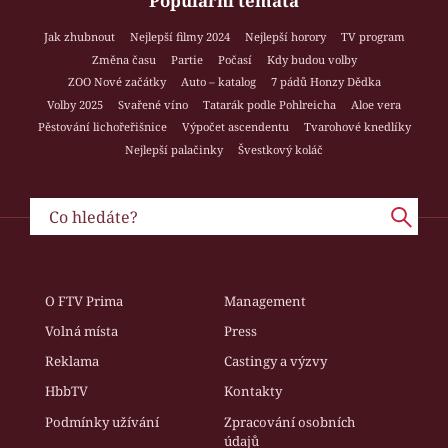
Populární témata
Jak zhubnout
Nejlepší filmy 2024
Nejlepší horory
TV program
Změna času
Partie
Počasí
Kdy budou volby
ZOO Nové začátky
Auto – katalog
7 pádů Honzy Dědka
Volby 2025
Svařené víno
Tatarák podle Pohlreicha
Aloe vera
Pěstování lichořeřišnice
Výpočet ascendentu
Tvarohové knedlíky
Nejlepší palačinky
Švestkový koláč
O FTV Prima
Management
Volná místa
Press
Reklama
Castingy a výzvy
HbbTV
Kontakty
Podmínky užívání
Zpracování osobních
údajů