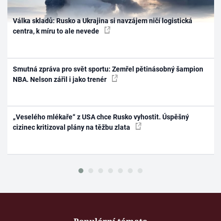
Válka skladů: Rusko a Ukrajina si navzájem ničí logistická
centra, k míru to ale nevede
Smutná zpráva pro svět sportu: Zemřel pětinásobný šampion
NBA. Nelson zářil i jako trenér
„Veselého mlékaře“ z USA chce Rusko vyhostit. Úspěšný
cizinec kritizoval plány na těžbu zlata