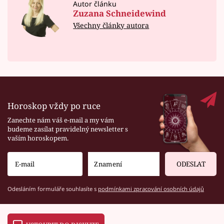
Autor článku
Zuzana Schneidewind
Všechny články autora
Horoskop vždy po ruce
Zanechte nám váš e-mail a my vám
budeme zasílat pravidelný newsletter s
vaším horoskopem.
ODESLAT
Odesláním formuláře souhlasíte s
podmínkami zpracování osobních údajů