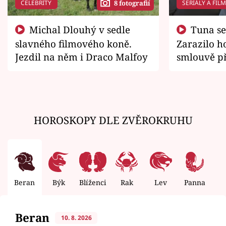
CELEBRITY
SERIÁLY A FIL
8 fotografií
Michal Dlouhý v sedle
Tuna se chtěl vrátit domů.
slavného filmového koně.
Zarazilo ho
Jezdil na něm i Draco Malfoy
smlouvě př
zemřít
HOROSKOPY DLE ZVĚROKRUHU
Beran
Býk
Blíženci
Rak
Lev
Panna
V
Beran
10. 8. 2026