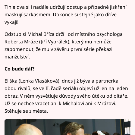
Tihle dva si i nadále udržují odstup a případné jiskření
maskují sarkasmem. Dokonce si stejně jako dříve
vykají!
Odstup si Michal Bříza drží i od místního psychologa
Roberta Mráze (Jiří Vyorálek), který mu nemůže
zapomenout, že mu v závěru první série překazil
manželství.
Co bude dál?
Eliška (Lenka Vlasáková), dnes již bývala partnerka
obou rivalů, se ve II. řadě seriálu objeví už jen na jeden
obraz. V něm vysvětluje důvody svého útěku od oltáře.
Už se nechce vracet ani k Michalovi ani k Mrázovi.
Stěhuje se z města.