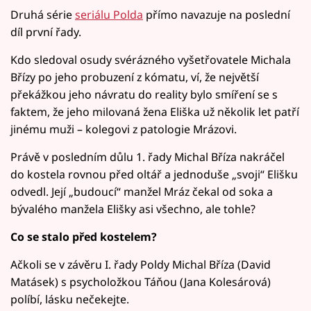
Druhá série
seriálu Polda
přímo navazuje na poslední
díl první řady.
Kdo sledoval osudy svérázného vyšetřovatele Michala
Břízy po jeho probuzení z kómatu, ví, že největší
překážkou jeho návratu do reality bylo smíření se s
faktem, že jeho milovaná žena Eliška už několik let patří
jinému muži – kolegovi z patologie Mrázovi.
Právě v posledním důlu 1. řady Michal Bříza nakráčel
do kostela rovnou před oltář a jednoduše „svoji“ Elišku
odvedl. Její „budoucí“ manžel Mráz čekal od soka a
bývalého manžela Elišky asi všechno, ale tohle?
Co se stalo před kostelem?
Ačkoli se v závěru I. řady Poldy Michal Bříza (David
Matásek) s psycholožkou Táňou (Jana Kolesárová)
políbí, lásku nečekejte.