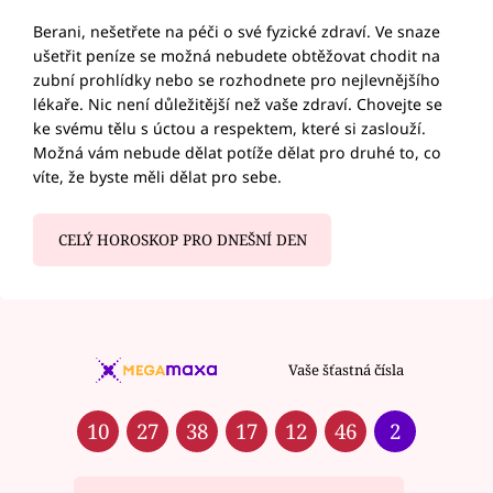
Berani, nešetřete na péči o své fyzické zdraví. Ve snaze
ušetřit peníze se možná nebudete obtěžovat chodit na
zubní prohlídky nebo se rozhodnete pro nejlevnějšího
lékaře. Nic není důležitější než vaše zdraví. Chovejte se
ke svému tělu s úctou a respektem, které si zaslouží.
Možná vám nebude dělat potíže dělat pro druhé to, co
víte, že byste měli dělat pro sebe.
CELÝ HOROSKOP PRO DNEŠNÍ DEN
Vaše šťastná čísla
10
27
38
17
12
46
2