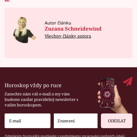
Autor článku
Zuzana Schneidewind
Všechny články autora
Horoskop vždy po ruce
Zanechte nám váš e-mail a my vám
budeme zasílat pravidelný newsletter s
vaším horoskopem.
ODESLAT
Odesláním formuláře souhlasíte s
podmínkami zpracování osobních údajů