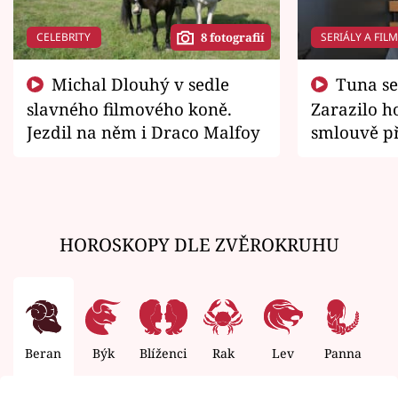
CELEBRITY
SERIÁLY A FIL
8 fotografií
Michal Dlouhý v sedle
Tuna se chtěl vrátit domů.
slavného filmového koně.
Zarazilo ho
Jezdil na něm i Draco Malfoy
smlouvě př
zemřít
HOROSKOPY DLE ZVĚROKRUHU
Beran
Býk
Blíženci
Rak
Lev
Panna
V