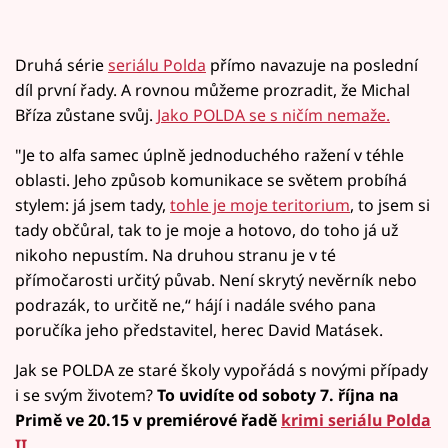
Druhá série
seriálu Polda
přímo navazuje na poslední
díl první řady. A rovnou můžeme prozradit, že Michal
Bříza zůstane svůj.
Jako POLDA se s ničím nemaže.
"Je to alfa samec úplně jednoduchého ražení v téhle
oblasti. Jeho způsob komunikace se světem probíhá
stylem: já jsem tady,
tohle je moje teritorium
, to jsem si
tady občůral, tak to je moje a hotovo, do toho já už
nikoho nepustím. Na druhou stranu je v té
přímočarosti určitý půvab. Není skrytý nevěrník nebo
podrazák, to určitě ne,“ hájí i nadále svého pana
poručíka jeho představitel, herec David Matásek.
Jak se POLDA ze staré školy vypořádá s novými případy
i se svým životem?
To uvidíte od soboty 7. října na
Primě ve 20.15 v premiérové řadě
krimi seriálu Polda
II.