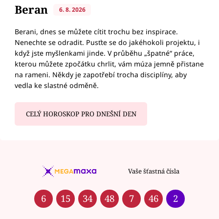
Beran
6. 8. 2026
Berani, dnes se můžete cítit trochu bez inspirace.
Nenechte se odradit. Pusťte se do jakéhokoli projektu, i
když jste myšlenkami jinde. V průběhu „špatné“ práce,
kterou můžete zpočátku chrlit, vám múza jemně přistane
na rameni. Někdy je zapotřebí trocha disciplíny, aby
vedla ke slastné odměně.
CELÝ HOROSKOP PRO DNEŠNÍ DEN
Vaše šťastná čísla
6
15
34
48
7
46
2