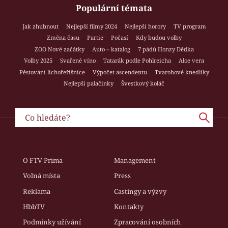
Populární témata
Jak zhubnout
Nejlepší filmy 2024
Nejlepší horory
TV program
Změna času
Partie
Počasí
Kdy budou volby
ZOO Nové začátky
Auto – katalog
7 pádů Honzy Dědka
Volby 2025
Svařené víno
Tatarák podle Pohlreicha
Aloe vera
Pěstování lichořeřišnice
Výpočet ascendentu
Tvarohové knedlíky
Nejlepší palačinky
Švestkový koláč
O FTV Prima
Management
Volná místa
Press
Reklama
Castingy a výzvy
HbbTV
Kontakty
Podmínky užívání
Zpracování osobních