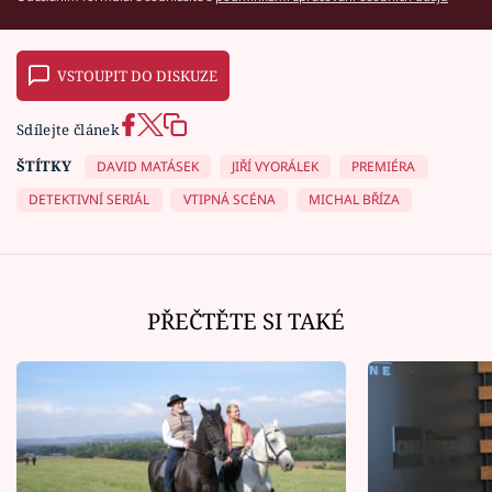
VSTOUPIT DO DISKUZE
Sdílejte článek
ŠTÍTKY
DAVID MATÁSEK
JIŘÍ VYORÁLEK
PREMIÉRA
DETEKTIVNÍ SERIÁL
VTIPNÁ SCÉNA
MICHAL BŘÍZA
PŘEČTĚTE SI TAKÉ