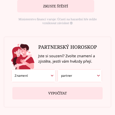
ZKUSTE ŠTĚSTÍ
Ministerstvo financí varuje: Účastí na hazardní hře může
vzniknout závislost ⑱
PARTNERSKÝ HOROSKOP
Jste si souzení? Zvolte znamení a
zjistěte, jestli vám hvězdy přejí.
VYPOČÍTAT