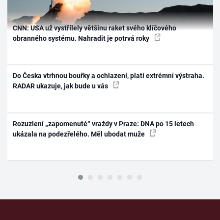
CNN: USA už vystřílely většinu raket svého klíčového
obranného systému. Nahradit je potrvá roky
Do Česka vtrhnou bouřky a ochlazení, platí extrémní výstraha.
RADAR ukazuje, jak bude u vás
Rozuzlení „zapomenuté“ vraždy v Praze: DNA po 15 letech
ukázala na podezřelého. Měl ubodat muže