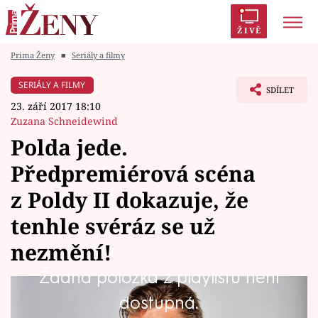
ŽIVĚ
Prima Ženy
■
Seriály a filmy
Trendy:
Polabí
Inspekce
Prostřeno!
AYTO?
SERIÁLY A FILMY
SDÍLET
Módní alarm
Zrádci
Proměny
23. září 2017 18:10
Zuzana Schneidewind
Polda jede.
Předpremiérová scéna
Témata
z Poldy II dokazuje, že
Celebrity
tenhle svéráz se už
nezmění!
Vztahy
Žádná položka z playlistu není
Seriály
Postrach mužů zákona? V první sérii
dostupná.