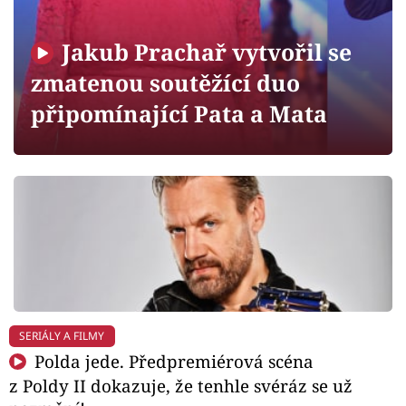
Horoskopy
Sledujte prima+
Jakub Prachař vytvořil se
zmatenou soutěžící duo
Filmový festival Karlovy Vary
připomínající Pata a Mata
Pořady
Mámy sobě
Přihlášení
Sledujte nás
SERIÁLY A FILMY
Polda jede. Předpremiérová scéna
z Poldy II dokazuje, že tenhle svéráz se už