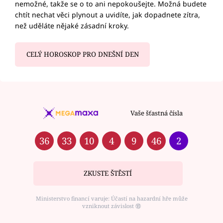
nemožné, takže se o to ani nepokoušejte. Možná budete
chtít nechat věci plynout a uvidíte, jak dopadnete zítra,
než uděláte nějaké zásadní kroky.
CELÝ HOROSKOP PRO DNEŠNÍ DEN
Vaše šťastná čísla
36
33
10
4
9
46
2
ZKUSTE ŠTĚSTÍ
Ministerstvo financí varuje: Účastí na hazardní hře může
vzniknout závislost ⑱