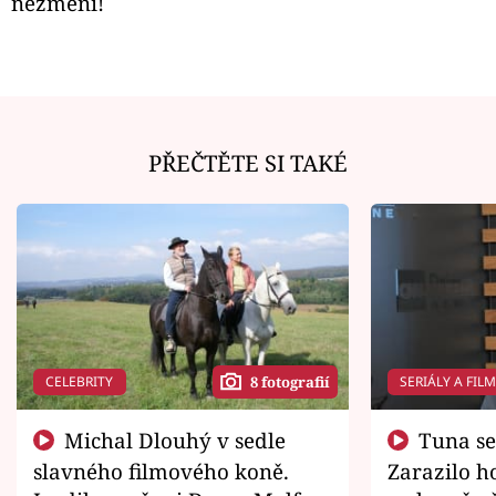
nezmění!
PŘEČTĚTE SI TAKÉ
CELEBRITY
SERIÁLY A FIL
8 fotografií
Michal Dlouhý v sedle
Tuna se chtěl vrátit domů.
slavného filmového koně.
Zarazilo ho