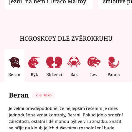
Jezdil na něm i Draco Malfoy
smlouvě př
zemřít
HOROSKOPY DLE ZVĚROKRUHU
Beran
Býk
Blíženci
Rak
Lev
Panna
V
Beran
7. 8. 2026
Je velmi pravděpodobné, že nejlepším řešením je dnes
jednoduše se vzdát kontroly, Berani. Pokud jde o srdeční
záležitosti, ostatní lidé mohou být ve víru zmatku. Snažit
se přijít na kloub jejich duševnímu rozpoložení bude