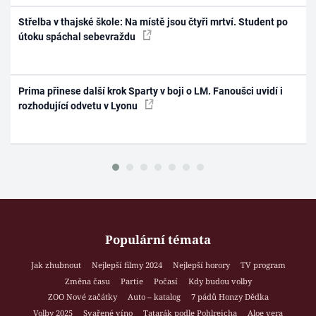
Střelba v thajské škole: Na místě jsou čtyři mrtví. Student po
útoku spáchal sebevraždu
Prima přinese další krok Sparty v boji o LM. Fanoušci uvidí i
rozhodující odvetu v Lyonu
Populární témata
Jak zhubnout
Nejlepší filmy 2024
Nejlepší horory
TV program
Změna času
Partie
Počasí
Kdy budou volby
ZOO Nové začátky
Auto – katalog
7 pádů Honzy Dědka
Volby 2025
Svařené víno
Tatarák podle Pohlreicha
Aloe vera