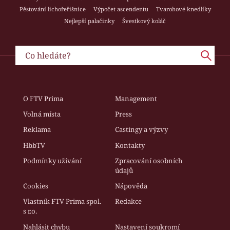
Pěstování lichořeřišnice
Výpočet ascendentu
Tvarohové knedlíky
Nejlepší palačinky
Švestkový koláč
O FTV Prima
Management
Volná místa
Press
Reklama
Castingy a výzvy
HbbTV
Kontakty
Podmínky užívání
Zpracování osobních
údajů
Cookies
Nápověda
Vlastník FTV Prima spol.
Redakce
s r.o.
Nahlásit chybu
Nastavení soukromí