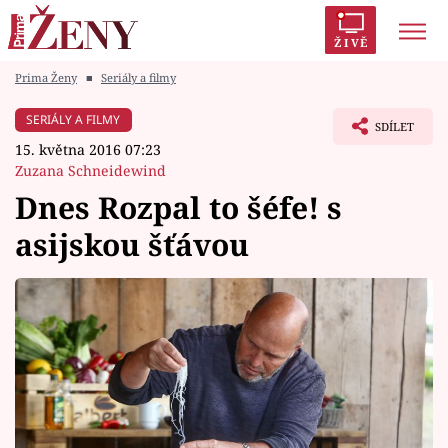
ŽIVĚ
Prima Ženy
■
Seriály a filmy
Trendy:
Polabí
Inspekce
Prostřeno!
AYTO?
SERIÁLY A FILMY
SDÍLET
Módní alarm
Zrádci
Proměny
15. května 2016 07:23
Zuzana Schneidewind
Dnes Rozpal to šéfe! s
asijskou šťávou
Témata
Celebrity
Vztahy
Seriály