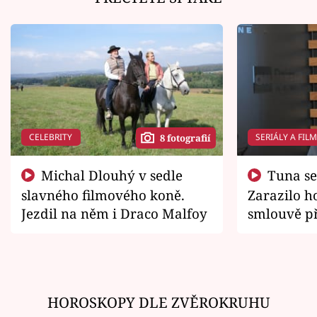
CELEBRITY
SERIÁLY A FIL
8 fotografií
Michal Dlouhý v sedle
Tuna se chtěl vrátit domů.
slavného filmového koně.
Zarazilo ho
Jezdil na něm i Draco Malfoy
smlouvě př
zemřít
HOROSKOPY DLE ZVĚROKRUHU