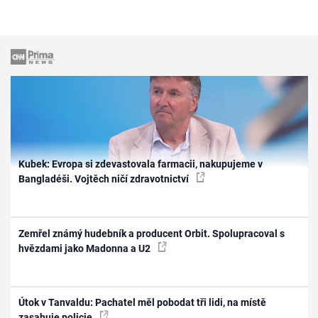
Kubek: Evropa si zdevastovala farmacii, nakupujeme v
Bangladéši. Vojtěch ničí zdravotnictví
Zemřel známý hudebník a producent Orbit. Spolupracoval s
hvězdami jako Madonna a U2
Útok v Tanvaldu: Pachatel měl pobodat tři lidi, na místě
zasahuje policie