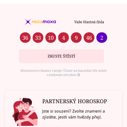
Vaše šťastná čísla
36
33
10
4
9
46
2
ZKUSTE ŠTĚSTÍ
Ministerstvo financí varuje: Účastí na hazardní hře může
vzniknout závislost ⑱
PARTNERSKÝ HOROSKOP
Jste si souzení? Zvolte znamení a
zjistěte, jestli vám hvězdy přejí.