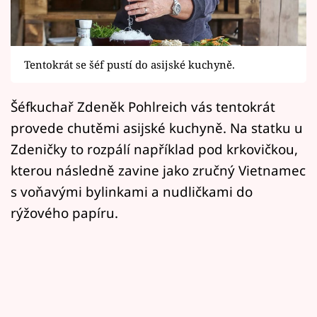
Horoskopy
Sledujte prima+
Tentokrát se šéf pustí do asijské kuchyně.
Filmový festival Karlovy Vary
Šéfkuchař Zdeněk Pohlreich vás tentokrát
Pořady
provede chutěmi asijské kuchyně. Na statku u
Mámy sobě
Zdeničky to rozpálí například pod krkovičkou,
kterou následně zavine jako zručný Vietnamec
Přihlášení
s voňavými bylinkami a nudličkami do
rýžového papíru.
Sledujte nás