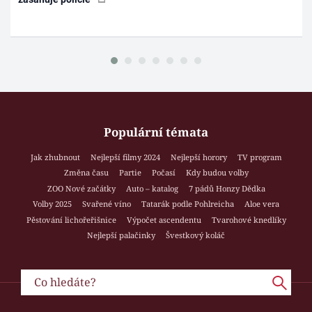
Populární témata
Jak zhubnout
Nejlepší filmy 2024
Nejlepší horory
TV program
Změna času
Partie
Počasí
Kdy budou volby
ZOO Nové začátky
Auto – katalog
7 pádů Honzy Dědka
Volby 2025
Svařené víno
Tatarák podle Pohlreicha
Aloe vera
Pěstování lichořeřišnice
Výpočet ascendentu
Tvarohové knedlíky
Nejlepší palačinky
Švestkový koláč