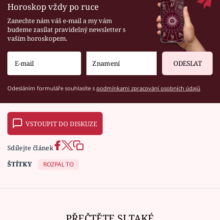
Horoskop vždy po ruce
Zanechte nám váš e-mail a my vám
budeme zasílat pravidelný newsletter s
vaším horoskopem.
ODESLAT
Odesláním formuláře souhlasíte s
podmínkami zpracování osobních údajů
VSTOUPIT DO DISKUZE
Sdílejte článek
ŠTÍTKY
ROZPAL TO
PŘEČTĚTE SI TAKÉ