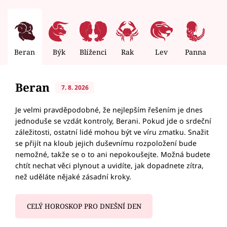
Beran
Býk
Blíženci
Rak
Lev
Panna
V
Beran
7. 8. 2026
Je velmi pravděpodobné, že nejlepším řešením je dnes
jednoduše se vzdát kontroly, Berani. Pokud jde o srdeční
záležitosti, ostatní lidé mohou být ve víru zmatku. Snažit
se přijít na kloub jejich duševnímu rozpoložení bude
nemožné, takže se o to ani nepokoušejte. Možná budete
chtít nechat věci plynout a uvidíte, jak dopadnete zítra,
než uděláte nějaké zásadní kroky.
CELÝ HOROSKOP PRO DNEŠNÍ DEN