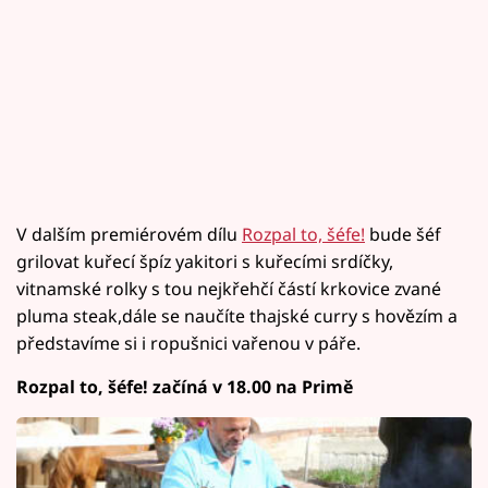
V dalším premiérovém dílu
Rozpal to, šéfe!
bude šéf
grilovat kuřecí špíz yakitori s kuřecími srdíčky,
vitnamské rolky s tou nejkřehčí částí krkovice zvané
pluma steak,dále se naučíte thajské curry s hovězím a
představíme si i ropušnici vařenou v páře.
Rozpal to, šéfe! začíná v 18.00 na Primě