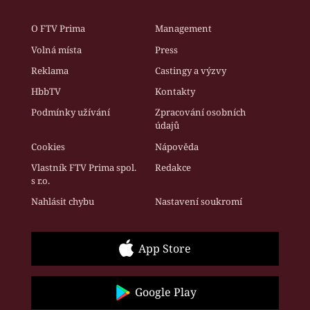
O FTV Prima
Management
Volná místa
Press
Reklama
Castingy a výzvy
HbbTV
Kontakty
Podmínky užívání
Zpracování osobních
údajů
Cookies
Nápověda
Vlastník FTV Prima spol.
Redakce
s r.o.
Nahlásit chybu
Nastavení soukromí
App Store
Google Play