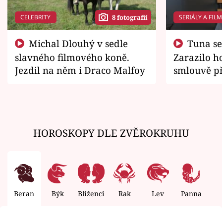
CELEBRITY
SERIÁLY A FIL
8 fotografií
Michal Dlouhý v sedle
Tuna se chtěl vrátit domů.
slavného filmového koně.
Zarazilo ho
Jezdil na něm i Draco Malfoy
smlouvě př
zemřít
HOROSKOPY DLE ZVĚROKRUHU
Beran
Býk
Blíženci
Rak
Lev
Panna
V