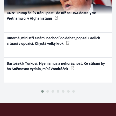
CNN: Trump čelí v Íránu pasti, do níž se USA dostaly ve
Vietnamu či v Afghánistánu
Úmorné, ministři s námi nechodí do debat, popsal Grolich
situaci v opozici. Chystá velký krok
Bartošek k Turkovi: Hyenismus a nehoráznost. Ke stíhání by
ho Sněmovna vydala, míní Vondráček