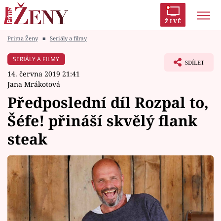
ŽIVĚ
Prima Ženy
■
Seriály a filmy
Trendy:
Polabí
Inspekce
Prostřeno!
AYTO?
SERIÁLY A FILMY
SDÍLET
Módní alarm
Zrádci
Proměny
14. června 2019 21:41
Jana Mrákotová
Předposlední díl Rozpal to,
Šéfe! přináší skvělý flank
Témata
steak
Celebrity
Vztahy
Seriály