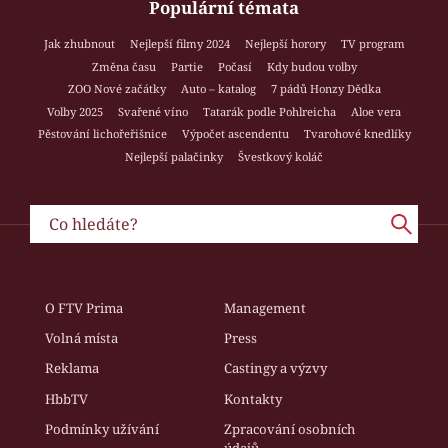
Populární témata
Jak zhubnout
Nejlepší filmy 2024
Nejlepší horory
TV program
Změna času
Partie
Počasí
Kdy budou volby
ZOO Nové začátky
Auto – katalog
7 pádů Honzy Dědka
Volby 2025
Svařené víno
Tatarák podle Pohlreicha
Aloe vera
Pěstování lichořeřišnice
Výpočet ascendentu
Tvarohové knedlíky
Nejlepší palačinky
Švestkový koláč
O FTV Prima
Management
Volná místa
Press
Reklama
Castingy a výzvy
HbbTV
Kontakty
Podmínky užívání
Zpracování osobních
údajů