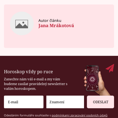
Autor článku
Jana Mrákotová
Horoskop vždy po ruce
Zanechte nám váš e-mail a my vám
budeme zasílat pravidelný newsletter s
vaším horoskopem.
ODESLAT
Odesláním formuláře souhlasíte s
podmínkami zpracování osobních údajů