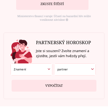
ZKUSTE ŠTĚSTÍ
Ministerstvo financí varuje: Účastí na hazardní hře může
vzniknout závislost ⑱
PARTNERSKÝ HOROSKOP
Jste si souzení? Zvolte znamení a
zjistěte, jestli vám hvězdy přejí.
VYPOČÍTAT