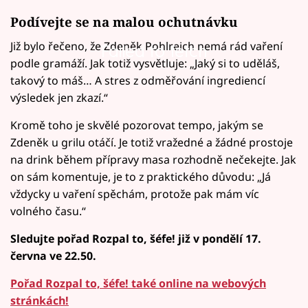
Podívejte se na malou ochutnávku
Již bylo řečeno, že Zdeněk Pohlreich nemá rád vaření
Failed to fetch
podle gramáží. Jak totiž vysvětluje: „Jaký si to uděláš,
takový to máš… A stres z odměřování ingrediencí
výsledek jen zkazí.“
Kromě toho je skvělé pozorovat tempo, jakým se
Zdeněk u grilu otáčí. Je totiž vražedné a žádné prostoje
na drink během přípravy masa rozhodně nečekejte. Jak
on sám komentuje, je to z praktického důvodu: „Já
vždycky u vaření spěchám, protože pak mám víc
volného času.“
Sledujte pořad Rozpal to, šéfe! již v pondělí 17.
června ve 22.50.
Pořad Rozpal to, šéfe! také online na webových
stránkách!