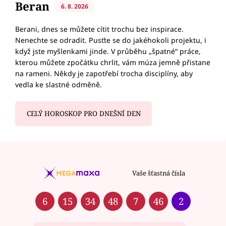
Beran
6. 8. 2026
Berani, dnes se můžete cítit trochu bez inspirace.
Nenechte se odradit. Pusťte se do jakéhokoli projektu, i
když jste myšlenkami jinde. V průběhu „špatné“ práce,
kterou můžete zpočátku chrlit, vám múza jemně přistane
na rameni. Někdy je zapotřebí trocha disciplíny, aby
vedla ke slastné odměně.
CELÝ HOROSKOP PRO DNEŠNÍ DEN
Vaše šťastná čísla
6
15
34
48
7
46
2