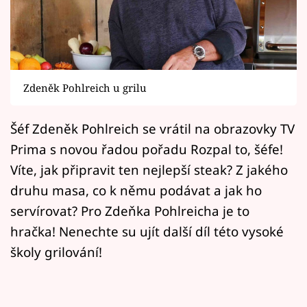
Horoskopy
Sledujte prima+
Filmový festival Karlovy Vary
Zdeněk Pohlreich u grilu
Pořady
Šéf Zdeněk Pohlreich se vrátil na obrazovky TV
Mámy sobě
Prima s novou řadou pořadu Rozpal to, šéfe!
Víte, jak připravit ten nejlepší steak? Z jakého
Přihlášení
druhu masa, co k němu podávat a jak ho
servírovat? Pro Zdeňka Pohlreicha je to
hračka! Nenechte su ujít další díl této vysoké
Sledujte nás
školy grilování!