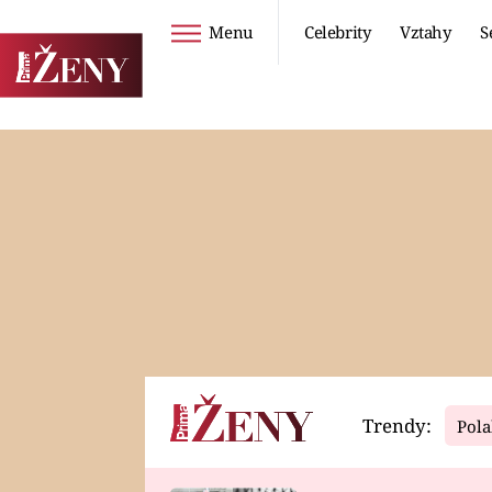
Menu
Celebrity
Vztahy
S
Seriály
Životní styl
ZOO
DIETY A HUBNUTÍ
PROSTŘENO!
CESTOVÁNÍ A
DOVOLENÁ
DUCH
ZDRAVÍ
Trendy:
Pola
Horoskopy
Video
ASTROČLÁNKY
SERIÁLY