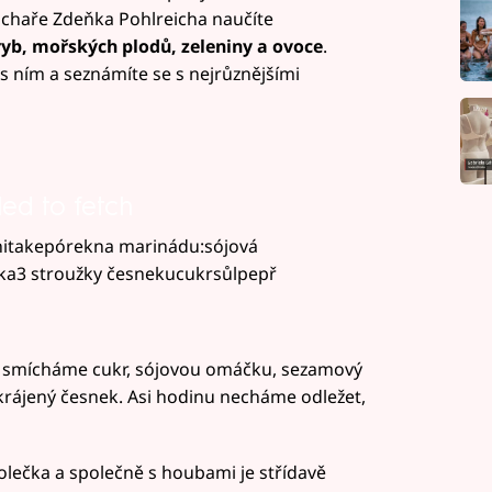
uchaře Zdeňka Pohlreicha naučíte
ryb, mořských plodů, zeleniny a ovoce
.
 s ním a seznámíte se s nejrůznějšími
led to fetch
hitakepórekna marinádu:sójová
a3 stroužky česnekucukrsůlpepř
se smícháme cukr, sójovou omáčku, sezamový
akrájený česnek. Asi hodinu necháme odležet,
olečka a společně s houbami je střídavě