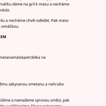
 omáčku dáme na gril k masu a necháme
másla.
lu a necháme chvíli odležet. Pak maso
me omáčkou.
REM
led to fetch
metanamáslopetrželka na
němu zakysanou smetanu a nahrubo
způlíme a namažeme sýrovou směsí, pak