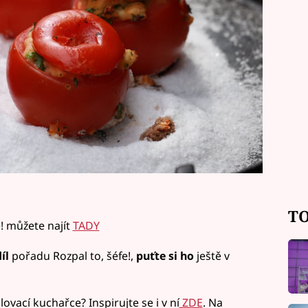
TO
! můžete najít
TADY
íl
pořadu Rozpal to, šéfe!,
puťte si ho
ještě v
rilovací kuchařce? Inspirujte se i v ní
ZDE
. Na