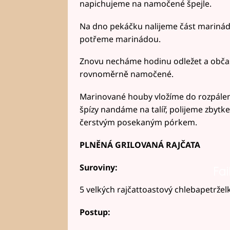
napichujeme na namočené špejle.
Na dno pekáčku nalijeme část marinád
potřeme marinádou.
Znovu necháme hodinu odležet a občas
rovnoměrně namočené.
Marinované houby vložíme do rozpálen
špízy nandáme na talíř, polijeme zby
čerstvým posekaným pórkem.
PLNĚNÁ GRILOVANÁ RAJČATA
Suroviny:
Fai
5 velkých rajčattoastový chlebapetrže
Postup: