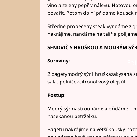
víno a zelený pepř v nálevu. Hotovou
povařit. Potom do ní přidáme kousek 
Středně propečený steak vyndáme z gri
nakrájíme, nandáme na talíř a polije
SENDVIČ S HRUŠKOU A MODRÝM SÝ
Suroviny:
Fai
2 bagetymodrý sýr1 hruškazakysaná s
salát:polníčekcitronolivový olejsůl
Postup:
Modrý sýr nastrouháme a přidáme k 
nasekanou petrželku.
Bagetu nakrájíme na větší kousky, ro