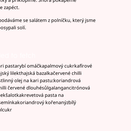
tky a přiklopíme. Shora pokapeme
e zapéct.
podáváme se salátem z polníčku, který jsme
sypali solí.
led to fetch
kari pastarybí omáčkapalmový cukrkafírové
ký lilekthajská bazalkačervené chilli
linný olej na kari pastu:koriandrová
illi červené dlouhésůlgalangancitrónová
nekšalotkakrevetová pasta na
emínkakoriandrový kořenanýzbílý
ůlcukr