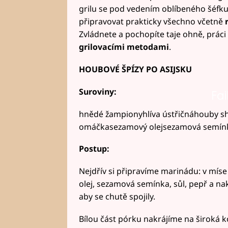
grilu se pod vedením oblíbeného šéfk
připravovat prakticky všechno včetně
Zvládnete a pochopíte taje ohně, práci
grilovacími metodami
.
HOUBOVÉ ŠPÍZY PO ASIJSKU
Suroviny:
Fai
hnědé žampionyhlíva ústřičnáhouby s
omáčkasezamový olejsezamová semínk
Postup:
Nejdřív si připravíme marinádu: v mí
olej, sezamová semínka, sůl, pepř a n
aby se chutě spojily.
Bílou část pórku nakrájíme na široká k