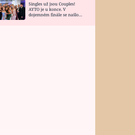
Singles už jsou Couples!
AYTO je u konce. V
dojemném finále se našlo
všech 10 Perfect Matchů