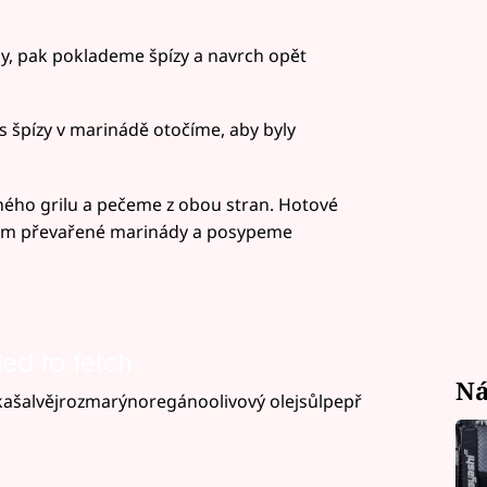
y, pak poklademe špízy a navrch opět
 špízy v marinádě otočíme, aby byly
ého grilu a pečeme z obou stran. Hotové
tkem převařené marinády a posypeme
led to fetch
Ná
lkašalvějrozmarýnoregánoolivový olejsůlpepř