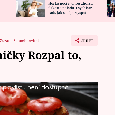
Horké noci mohou zhoršit
NOVINKY
ZAHRADA
úzkost i náladu. Psychiatr
 a
radí, jak se lépe vyspat
VIDEORECEPTY
DESIGN
Zuzana Schneidewind
SDÍLET
ničky Rozpal to,
playlistu není dostupná.
y Zdeňka Pohlreicha s vůní Asie.
 několik šikovných pomocníků, kteří
Dobrou chuť na čerstvém vzduchu!