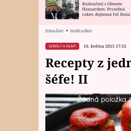
Rozloučení s Glenem
SNÁŘ
CELEBRITY
Hansardem: Proutěná
rakev, dojemná řeč Bona
HOROSKOP NA
VAŘENÍ
zpěv Irglové s Vedderem
ROK 2023
Prima Ženy
■
Seriály a filmy
10. května 2015 17:55
SERIÁLY A FILMY
Recepty z jed
šéfe! II
Žádná položka z 
Také vyzkoušejte na grilu recept
Určitě se i ve vašem okolí najde
vás u toho nenechají samotné. 