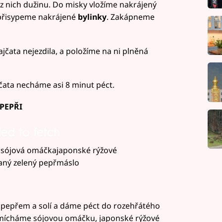
z nich dužinu. Do misky vložíme nakrájený
 přisypeme nakrájené
bylinky
. Zakápneme
rajčata nejezdila, a položíme na ni plněná
čata necháme asi 8 minut péct.
PEPŘI
led to fetch
:sójová omáčkajaponské rýžové
aný zelený pepřmáslo
pepřem a solí a dáme péct do rozehřátého
 smícháme sójovou omáčku, japonské rýžové