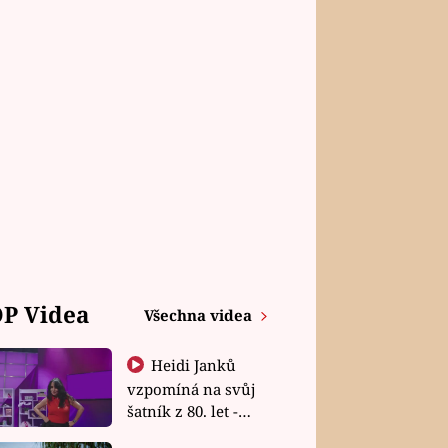
P Videa
Všechna videa
Heidi Janků
vzpomíná na svůj
šatník z 80. let -
Shopaholičky