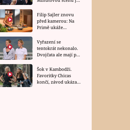
bez dubla
Filip Sajler znovu
před kamerou: Na
Primě ukáže
poctivou kuchyni i
rychlé recepty
Vyřazení se
tentokrát nekonalo.
Dvojčata ale mají po
uzavření třetí etapy
závodu nůž na krku
Šok v Kambodži.
Favoritky Chicas
končí, závod ukázal
svou nejtvrdší tvář