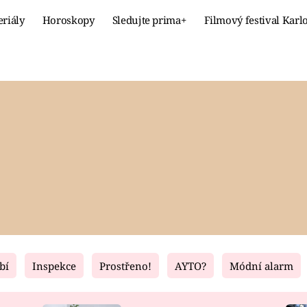
eriály
Horoskopy
Sledujte prima+
Filmový festival Karl
Celebrity
Recept
MÓDA A KRÁSA
HLAVNÍ JÍ
VZTAHY A SEX
SLADKÉ
PRIMA MAMINKA
ZDRAVÉ
bí
Inspekce
Prostřeno!
AYTO?
Módní alarm
Fresh
Living
RECEPTY
BYDLENÍ