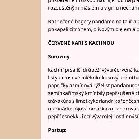
poklademe hruškou nakrájenou na plá
rozpuštěným máslem a v grilu nechám
Rozpečené bagety nandáme na talíř a 
pokapali citronem, olivovým olejem a po
ČERVENÉ KARI S KACHNOU
Suroviny:
Fai
kachní prsaliči drůbeží vývarčervená 
listykokosové mlékokokosový krémthajs
papričkyjasmínová rýželist pandanurost
semínkařímský kmínbílý pepřsušené ch
trávakůra z limetkykoriandr kořenčes
marinádu:sójová omáčkakoriandrová s
pepřčesnekkuřecí vývarolej rostlinnýs
Postup: