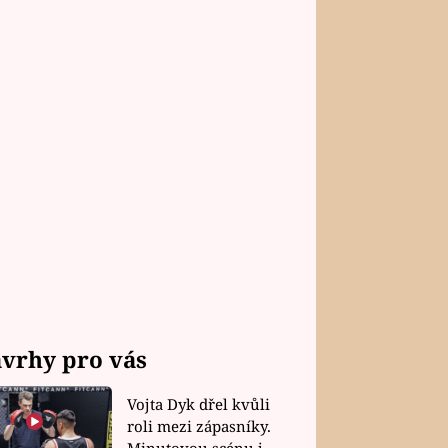
vrhy pro vás
Vojta Dyk dřel kvůli
roli mezi zápasníky.
Minutovou scénu jel