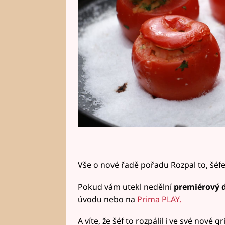
Vše o nové řadě pořadu Rozpal to, šéfe
Pokud vám utekl nedělní
premiérový d
úvodu nebo na
Prima PLAY.
A víte, že šéf to rozpálil i ve své nové g