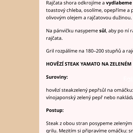
Rajčata shora odkrojíme a
vydlabeme
toastový chleba, osolíme, opepříme a
olivovým olejem a rajčatovou dužinou.
Na pánvičku nasypeme
sůl
, aby po ní 
rajčata.
Gril rozpálíme na 180–200 stupňů a raj
HOVĚZÍ STEAK YAMATO NA ZELENÉM 
Suroviny:
Fai
hovězí steakzelený pepřsůl na omáčku
vínojaponský zelený pepř nebo naklád
Postup:
Steak z obou stran posypeme zeleným 
grilu. Mezitím si připravíme omáčku: