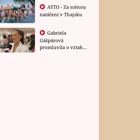
AYTO - Za scénou
natáčení v Thajsku
Gabriela
Gášpárová
promluvila o vztahu
a zakládání rodiny