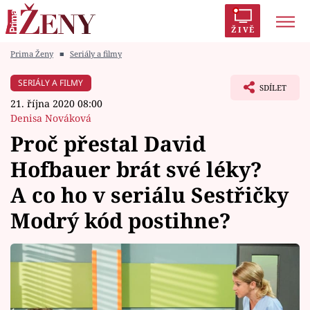
ŽIVĚ
Prima Ženy
■
Seriály a filmy
Trendy:
Polabí
Inspekce
Prostřeno!
AYTO?
SERIÁLY A FILMY
SDÍLET
Módní alarm
Zrádci
Proměny
21. října 2020 08:00
Denisa Nováková
Proč přestal David
Hofbauer brát své léky?
Témata
A co ho v seriálu Sestřičky
Celebrity
Modrý kód postihne?
Vztahy
Seriály