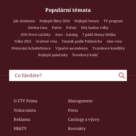
Populární témata
Jak zhubnout
Nejlepší filmy 2024
Nejlepší horory
TV program
Změna času
Partie
Počasí
Kdy budou volby
ZOO Nové začátky
Auto – katalog
7 pádů Honzy Dědka
Volby 2025
Svařené víno
Tatarák podle Pohlreicha
Aloe vera
Pěstování lichořeřišnice
Výpočet ascendentu
Tvarohové knedlíky
Nejlepší palačinky
Švestkový koláč
O FTV Prima
Management
Volná místa
Press
Reklama
Castingy a výzvy
HbbTV
Kontakty