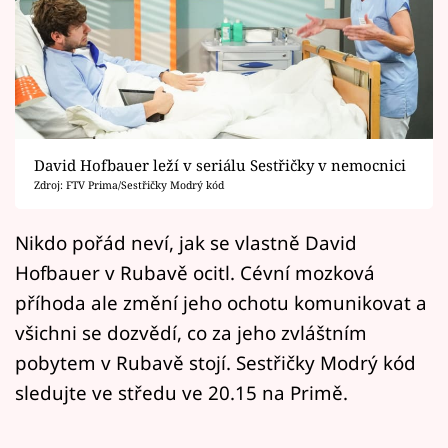
Horoskopy
Sledujte prima+
Filmový festival Karlovy Vary
Pořady
David Hofbauer leží v seriálu Sestřičky v nemocnici
Zdroj: FTV Prima/Sestřičky Modrý kód
Mámy sobě
Nikdo pořád neví, jak se vlastně David
Přihlášení
Hofbauer v Rubavě ocitl. Cévní mozková
příhoda ale změní jeho ochotu komunikovat a
všichni se dozvědí, co za jeho zvláštním
Sledujte nás
pobytem v Rubavě stojí. Sestřičky Modrý kód
sledujte ve středu ve 20.15 na Primě.