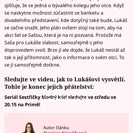
zjišťuje, že se jedná o bývalého kolegu jeho otce. Když
se naskytne možnost zúčastnit se banketu a
divadelního představení, kde dotyčný také bude, Lukáš
se začne snažit. Jeho plán ovšem stojí na tom, aby na
akci šel se Sašou, která je na ni pozvaná. Protože má
Saša pro Lukáše slabost, samozřejmě s jeho
doprovodem svolí. Brzo jí ale dojde, že Lukáš nestál až
tak o její přítomnost, jako o informace o svém otci. To
se jí samozřejmě dotkne.
Sledujte ve videu, jak to Lukášovi vysvětlí.
Tohle je konec jejich přátelství:
Seriál Sestřičky Modrý kód sledujte ve středu ve
Failed to fetch
20.15 na Primě!
Autor článku