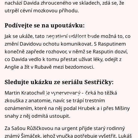
nachází Davida zhrouceného ve skladech, zdá se, že
utrpěl cévní mozkovou příhodu.
Podívejte se na upoutávku:
Jak se ukáže, tato negativní událost bude možná to, co
Failed to fetch
změní Davidovu ochotu komunikovat. S Rasputinem
konečně zapřede rozhovor, v němž se Rasputin dozví,
co Davida vedlo k tomu přestat užívat léky, odejít z
Anglie a žít v Rubavě mezi bezdomovci.
Sledujte ukázku ze seriálu Sestřičky:
Martin Kratochvíl je vynervovaný – čeká ho těžká
Failed to fetch
zkouška z anatomie, navíc se trápí trestním
oznámením, které na něj podal Hrubek a i přes Míšiny
snahy z něj odmítá ustoupit.
Za Sašou Růžičkovou na urgent přijde starý rodinný
známý Šimáček, jehož vnučka potřebuje vyšetřit. Lukáš