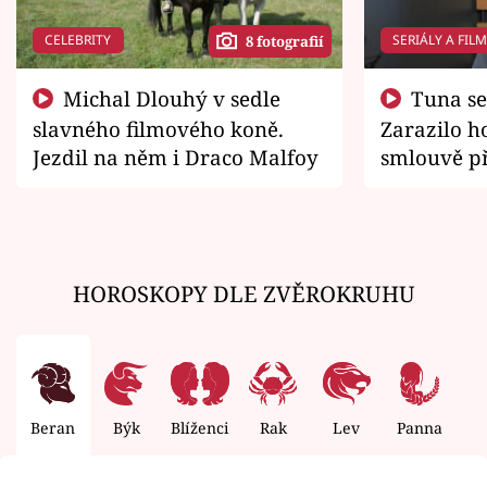
CELEBRITY
SERIÁLY A FIL
8 fotografií
Michal Dlouhý v sedle
Tuna se chtěl vrátit domů.
slavného filmového koně.
Zarazilo ho
Jezdil na něm i Draco Malfoy
smlouvě př
zemřít
HOROSKOPY DLE ZVĚROKRUHU
Beran
Býk
Blíženci
Rak
Lev
Panna
V