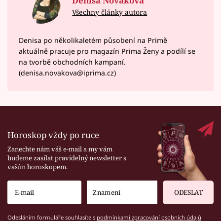
Denisa Nováková
Všechny články autora
Denisa po několikaletém působení na Primě
aktuálně pracuje pro magazín Prima Ženy a podílí se
na tvorbě obchodních kampaní.
(denisa.novakova@iprima.cz)
Horoskop vždy po ruce
Zanechte nám váš e-mail a my vám
budeme zasílat pravidelný newsletter s
vaším horoskopem.
ODESLAT
Odesláním formuláře souhlasíte s
podmínkami zpracování osobních údajů