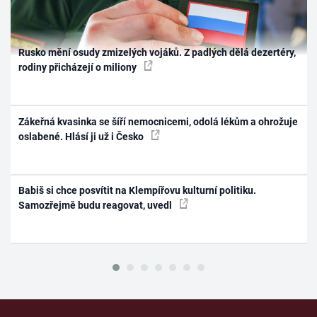
Rusko mění osudy zmizelých vojáků. Z padlých dělá dezertéry,
rodiny přicházejí o miliony
Zákeřná kvasinka se šíří nemocnicemi, odolá lékům a ohrožuje
oslabené. Hlásí ji už i Česko
Babiš si chce posvítit na Klempířovu kulturní politiku.
Samozřejmě budu reagovat, uvedl