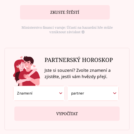
ZKUSTE ŠTĚSTÍ
Ministerstvo financí varuje: Účastí na hazardní hře může
vzniknout závislost ⑱
PARTNERSKÝ HOROSKOP
Jste si souzení? Zvolte znamení a
zjistěte, jestli vám hvězdy přejí.
VYPOČÍTAT