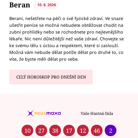
Beran
10. 8. 2026
Berani, nešetřete na péči o své fyzické zdraví. Ve snaze
ušetřit peníze se možná nebudete obtěžovat chodit na
zubní prohlídky nebo se rozhodnete pro nejlevnějšího
lékaře. Nic není důležitější než vaše zdraví. Chovejte se
ke svému tělu s úctou a respektem, které si zaslouží.
Možná vám nebude dělat potíže dělat pro druhé to, co
víte, že byste měli dělat pro sebe.
CELÝ HOROSKOP PRO DNEŠNÍ DEN
Vaše šťastná čísla
10
27
38
17
12
46
2