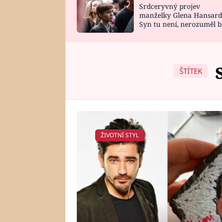
Srdceryvný projev
SNÁŘ
CELEBRITY
manželky Glena Hansard
Syn tu není, nerozuměl b
HOROSKOP NA
VAŘENÍ
tomu, vysvětlila
ROK 2023
ŠTÍTEK
ŽIVOTNÍ STYL