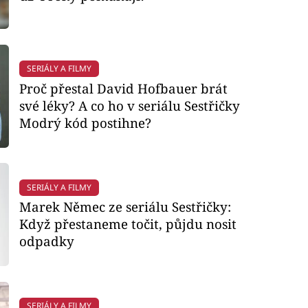
SERIÁLY A FILMY
Proč přestal David Hofbauer brát
své léky? A co ho v seriálu Sestřičky
Modrý kód postihne?
SERIÁLY A FILMY
Marek Němec ze seriálu Sestřičky:
Když přestaneme točit, půjdu nosit
odpadky
SERIÁLY A FILMY