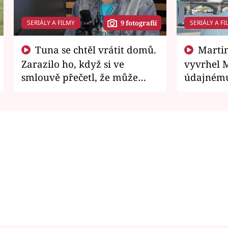
SERIÁLY A FILMY
SERIÁLY A FI
9 fotografií
Tuna se chtěl vrátit domů.
Martin Písařík jako
Zarazilo ho, když si ve
vyvrhel 
smlouvě přečetl, že může
údajnému
zemřít
je v nemil