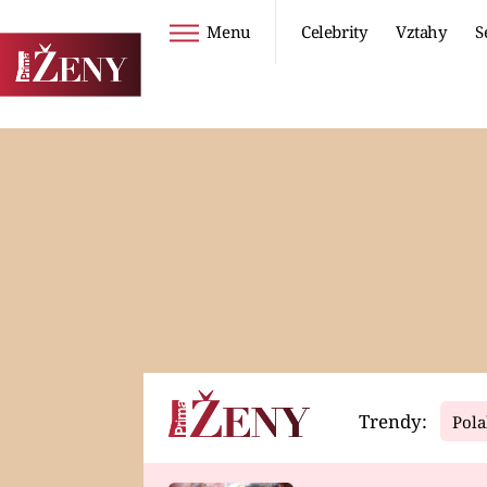
Menu
Celebrity
Vztahy
S
Seriály
Životní styl
ZOO
DIETY A HUBNUTÍ
PROSTŘENO!
CESTOVÁNÍ A
DOVOLENÁ
DUCH
ZDRAVÍ
Trendy:
Pola
Horoskopy
Video
ASTROČLÁNKY
SERIÁLY