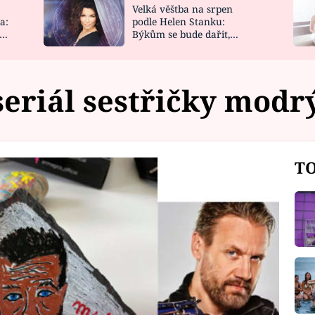
Velká věštba na srpen
NOVINKY
ZAHRADA
a:
podle Helen Stanku:
y
Býkům se bude dařit,
VIDEORECEPTY
DESIGN
Vodnáře čeká jízda
seriál sestřičky modr
TO