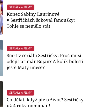
SERIÁLY A FILMY
Konec Sabiny Laurinové
v Sestřičkách šokoval fanoušky:
Tohle se nemělo stát
SERIÁLY A FILMY
Smrt v seriálu Sestřičky: Proč musí
odejít primář Bojan? A kolik bolesti
ještě Maty unese?
SERIÁLY A FILMY
Co dělat, když jde o život? Sestřičky
už 4 roky pomáhají!