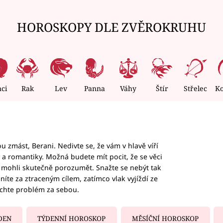
HOROSKOPY DLE ZVĚROKRUHU
nci
Rak
Lev
Panna
Váhy
Štír
Střelec
K
 zmást, Berani. Nedivte se, že vám v hlavě víří
ky a romantiky. Možná budete mít pocit, že se věci
jim mohli skutečně porozumět. Snažte se nebýt tak
honíte za ztraceným cílem, zatímco vlak vyjíždí ze
echte problém za sebou.
DEN
TÝDENNÍ HOROSKOP
MĚSÍČNÍ HOROSKOP