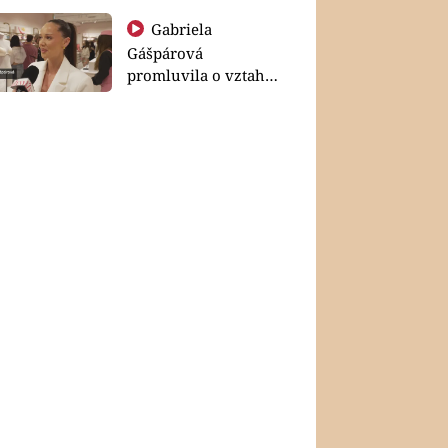
Gabriela
Gášpárová
promluvila o vztahu
a zakládání rodiny