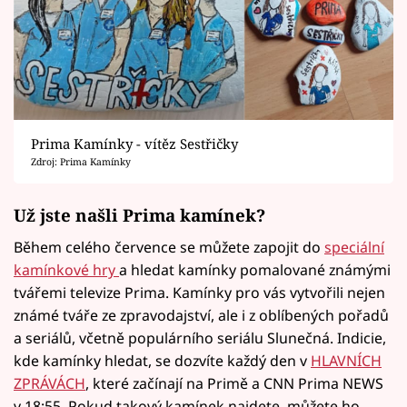
Prima Kamínky - vítěz Sestřičky
Zdroj: Prima Kamínky
Už jste našli Prima kamínek?
Během celého července se můžete zapojit do
speciální
kamínkové hry
a hledat kamínky pomalované známými
tvářemi televize Prima. Kamínky pro vás vytvořili nejen
známé tváře ze zpravodajství, ale i z oblíbených pořadů
a seriálů, včetně populárního seriálu Slunečná. Indicie,
kde kamínky hledat, se dozvíte každý den v
HLAVNÍCH
ZPRÁVÁCH
, které začínají na Primě a CNN Prima NEWS
v 18:55. Pokud takový kamínek najdete, můžete ho