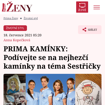
ŽIVĚ
Prima Ženy
■
Životní styl
Trendy:
Polabí
Inspekce
Prostřeno!
AYTO?
ŽIVOTNÍ STYL
SDÍLET
Módní alarm
Zrádci
Proměny
18. července 2021 05:20
Anna Kopečková
PRIMA KAMÍNKY:
Podívejte se na nejhezčí
Témata
kamínky na téma Sestřičky
Celebrity
Vztahy
Seriály