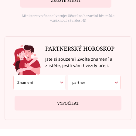
ZKUSTE ŠTĚSTÍ
Ministerstvo financí varuje: Účastí na hazardní hře může
vzniknout závislost ⑱
PARTNERSKÝ HOROSKOP
Jste si souzení? Zvolte znamení a
zjistěte, jestli vám hvězdy přejí.
VYPOČÍTAT