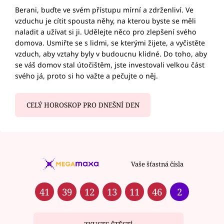
Berani, buďte ve svém přístupu mírní a zdrženliví. Ve
vzduchu je cítit spousta něhy, na kterou byste se měli
naladit a užívat si ji. Udělejte něco pro zlepšení svého
domova. Usmiřte se s lidmi, se kterými žijete, a vyčistěte
vzduch, aby vztahy byly v budoucnu klidné. Do toho, aby
se váš domov stal útočištěm, jste investovali velkou část
svého já, proto si ho važte a pečujte o něj.
CELÝ HOROSKOP PRO DNEŠNÍ DEN
Vaše šťastná čísla
41
39
12
13
11
46
2