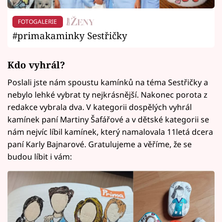
FOTOGALERIE
#primakaminky Sestřičky
Kdo vyhrál?
Poslali jste nám spoustu kamínků na téma Sestřičky a
nebylo lehké vybrat ty nejkrásnější. Nakonec porota z
redakce vybrala dva. V kategorii dospělých vyhrál
kamínek paní Martiny Šafářové a v dětské kategorii se
nám nejvíc líbil kamínek, který namalovala 11letá dcera
paní Karly Bajnarové. Gratulujeme a věříme, že se
budou líbit i vám: