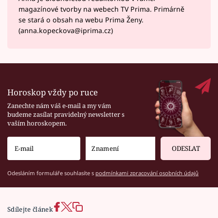
magazínové tvorby na webech TV Prima. Primárně
se stará o obsah na webu Prima Ženy.
(anna.kopeckova@iprima.cz)
Horoskop vždy po ruce
Zanechte nám váš e-mail a my vám
budeme zasílat pravidelný newsletter s
vaším horoskopem.
ODESLAT
Odesláním formuláře souhlasíte s
podmínkami zpracování osobních údajů
Sdílejte článek