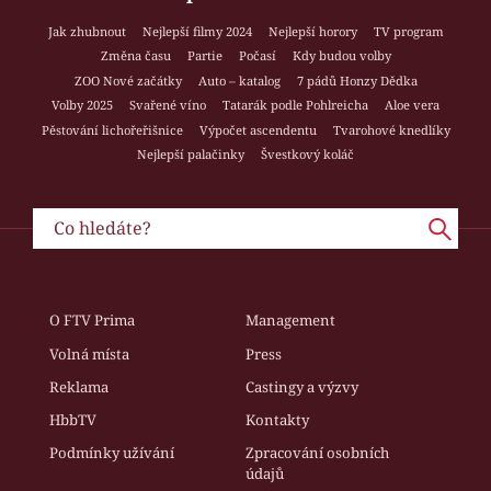
Jak zhubnout
Nejlepší filmy 2024
Nejlepší horory
TV program
Změna času
Partie
Počasí
Kdy budou volby
ZOO Nové začátky
Auto – katalog
7 pádů Honzy Dědka
Volby 2025
Svařené víno
Tatarák podle Pohlreicha
Aloe vera
Pěstování lichořeřišnice
Výpočet ascendentu
Tvarohové knedlíky
Nejlepší palačinky
Švestkový koláč
O FTV Prima
Management
Volná místa
Press
Reklama
Castingy a výzvy
HbbTV
Kontakty
Podmínky užívání
Zpracování osobních
údajů