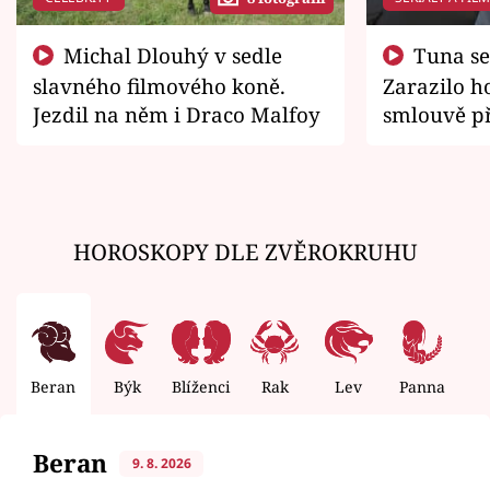
Michal Dlouhý v sedle
Tuna se chtěl vrátit domů.
slavného filmového koně.
Zarazilo ho
Jezdil na něm i Draco Malfoy
smlouvě př
zemřít
HOROSKOPY DLE ZVĚROKRUHU
Beran
Býk
Blíženci
Rak
Lev
Panna
V
Beran
9. 8. 2026