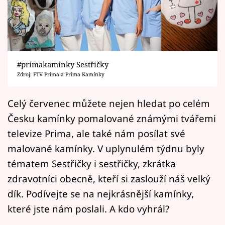
Horoskopy
Sledujte prima+
Filmový festival Karlovy Vary
#primakaminky Sestřičky
Pořady
Zdroj: FTV Prima a Prima Kamínky
Mámy sobě
Celý červenec můžete nejen hledat po celém
Česku kamínky pomalované známými tvářemi
Přihlášení
televize Prima, ale také nám posílat své
malované kamínky. V uplynulém týdnu byly
tématem Sestřičky i sestřičky, zkrátka
Sledujte nás
zdravotníci obecně, kteří si zaslouží náš velký
dík. Podívejte se na nejkrásnější kamínky,
které jste nám poslali. A kdo vyhrál?