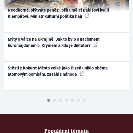
Neodborné, plýtváte penězi, píší umělci Babišovi kvůli
Klempířovi. Ministr kulturní politiku hájí
Mýty o válce na Ukrajině: Jak to bylo s nacismem,
Euromajdanem či Krymem a kdo je diktátor?
Štěstí z Kokury: Město velké jako Plzeň uniklo oběma
atomovým bombám, zasáhla náhoda
Populární témata