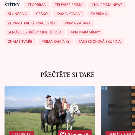
ŠTÍTKY
FTV PRIMA
TELEVIZE PRIMA
CNN PRIMA NEWS
SLUNEČNÁ
ČESKO
KAMÍNKOVÁNÍ
TV PRIMA
ZDRAVOTNICKÝ PRACOVNÍK
PRIMA ZÁBAVA
SERIÁL SESTŘIČKY MODRÝ KÓD
#PRIMAKAMÍNKY
ZNÁMÉ TVÁŘE
PRIMA KAMÍNKY
FACEBOOKOVÁ SKUPINA
PŘEČTĚTE SI TAKÉ
CELEBRITY
SERIÁLY A FIL
8 fotografií