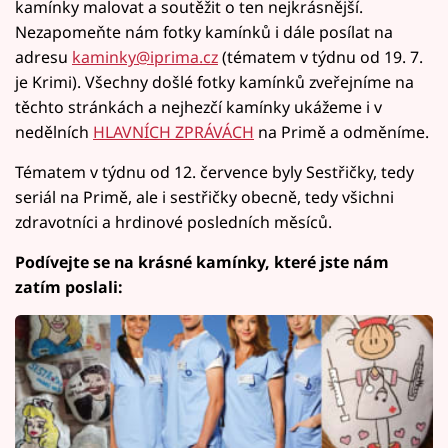
kamínky malovat a soutěžit o ten nejkrásnější.
Nezapomeňte nám fotky kamínků i dále posílat na
adresu
kaminky@iprima.cz
(tématem v týdnu od 19. 7.
je Krimi). Všechny došlé fotky kamínků zveřejníme na
těchto stránkách a nejhezčí kamínky ukážeme i v
nedělních
HLAVNÍCH ZPRÁVÁCH
na Primě a odměníme.
Tématem v týdnu od 12. července byly Sestřičky, tedy
seriál na Primě, ale i sestřičky obecně, tedy všichni
zdravotníci a hrdinové posledních měsíců.
Podívejte se na krásné kamínky, které jste nám
zatím poslali: