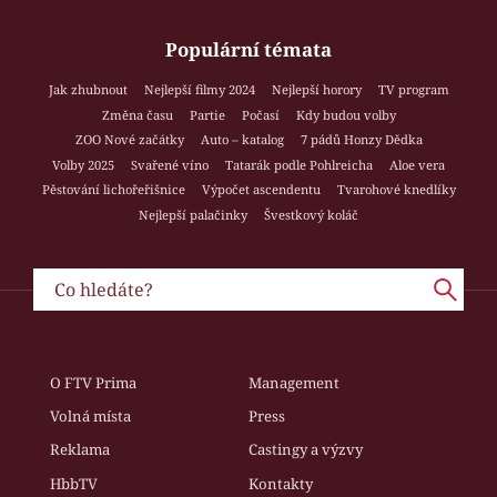
Populární témata
Jak zhubnout
Nejlepší filmy 2024
Nejlepší horory
TV program
Změna času
Partie
Počasí
Kdy budou volby
ZOO Nové začátky
Auto – katalog
7 pádů Honzy Dědka
Volby 2025
Svařené víno
Tatarák podle Pohlreicha
Aloe vera
Pěstování lichořeřišnice
Výpočet ascendentu
Tvarohové knedlíky
Nejlepší palačinky
Švestkový koláč
O FTV Prima
Management
Volná místa
Press
Reklama
Castingy a výzvy
HbbTV
Kontakty