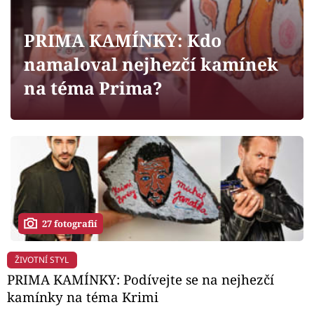
Horoskopy
Sledujte prima+
PRIMA KAMÍNKY: Kdo
namaloval nejhezčí kamínek
Filmový festival Karlovy Vary
na téma Prima?
Pořady
Mámy sobě
Přihlášení
27 fotografií
Sledujte nás
ŽIVOTNÍ STYL
PRIMA KAMÍNKY: Podívejte se na nejhezčí
kamínky na téma Krimi