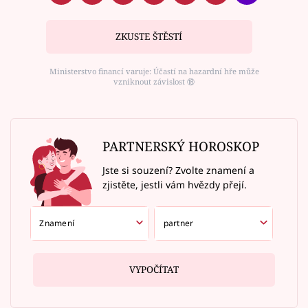
ZKUSTE ŠTĚSTÍ
Ministerstvo financí varuje: Účastí na hazardní hře může
vzniknout závislost ⑱
PARTNERSKÝ HOROSKOP
Jste si souzení? Zvolte znamení a
zjistěte, jestli vám hvězdy přejí.
VYPOČÍTAT