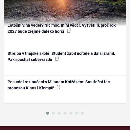
Letošní vlna veder? Nic moc, míní vědci. Vysvětlili, proč rok
2027 bude zřejmě daleko horší
Střelba v thajské škole: Student zabil učitele a další zranil.
Pak spáchal sebevraždu
Poslední rozloučení s Milanem Knížákem: Smuteční řec
pronesou Klaus i Klempíř