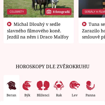
CELEBRITY
SERIÁLY A FIL
8 fotografií
Michal Dlouhý v sedle
Tuna se chtěl vrátit domů.
slavného filmového koně.
Zarazilo ho
Jezdil na něm i Draco Malfoy
smlouvě př
zemřít
HOROSKOPY DLE ZVĚROKRUHU
Beran
Býk
Blíženci
Rak
Lev
Panna
V