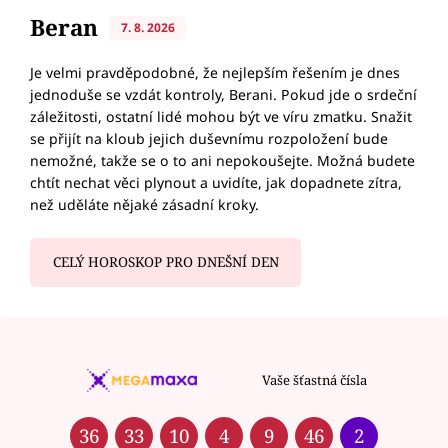
Beran
7. 8. 2026
Je velmi pravděpodobné, že nejlepším řešením je dnes
jednoduše se vzdát kontroly, Berani. Pokud jde o srdeční
záležitosti, ostatní lidé mohou být ve víru zmatku. Snažit
se přijít na kloub jejich duševnímu rozpoložení bude
nemožné, takže se o to ani nepokoušejte. Možná budete
chtít nechat věci plynout a uvidíte, jak dopadnete zítra,
než uděláte nějaké zásadní kroky.
CELÝ HOROSKOP PRO DNEŠNÍ DEN
Vaše šťastná čísla
36
33
10
4
9
46
2