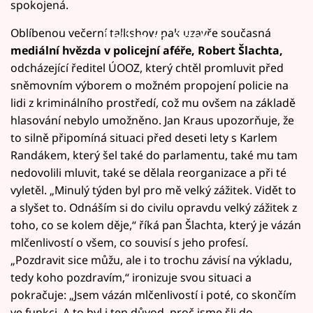
spokojená.
Oblíbenou večerní talkshow pak uzavře současná
Failed to fetch
mediální hvězda v policejní aféře, Robert Šlachta,
odcházející ředitel ÚOOZ, který chtěl promluvit před
sněmovním výborem o možném propojení policie na
lidi z kriminálního prostředí, což mu ovšem na základě
hlasování nebylo umožněno. Jan Kraus upozorňuje, že
to silně připomíná situaci před deseti lety s Karlem
Randákem, který šel také do parlamentu, také mu tam
nedovolili mluvit, také se dělala reorganizace a při té
vyletěl. „Minulý týden byl pro mě velký zážitek. Vidět to
a slyšet to. Odnáším si do civilu opravdu velký zážitek z
toho, co se kolem děje,“ říká pan Šlachta, který je vázán
mlčenlivostí o všem, co souvisí s jeho profesí.
„Pozdravit sice můžu, ale i to trochu závisí na výkladu,
tedy koho pozdravím,“ ironizuje svou situaci a
pokračuje: „Jsem vázán mlčenlivostí i poté, co skončím
ve funkci. A to byl i ten důvod, proč jsme šli do