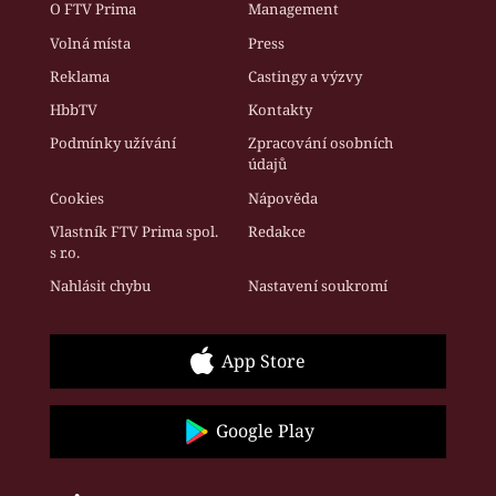
O FTV Prima
Management
Volná místa
Press
Reklama
Castingy a výzvy
HbbTV
Kontakty
Podmínky užívání
Zpracování osobních
údajů
Cookies
Nápověda
Vlastník FTV Prima spol.
Redakce
s r.o.
Nahlásit chybu
Nastavení soukromí
App Store
Google Play