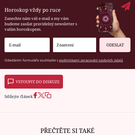
Horoskop vždy po ruce
Zanechte nám váš e-mail a my vám
budeme zasílat pravidelný newsletter s
vaším horoskopem.
ODESLAT
Odesláním formuláře souhlasíte s
podmínkami zpracování osobních údajů
VSTOUPIT DO DISKUZE
Sdílejte článek
PŘEČTĚTE SI TAKÉ