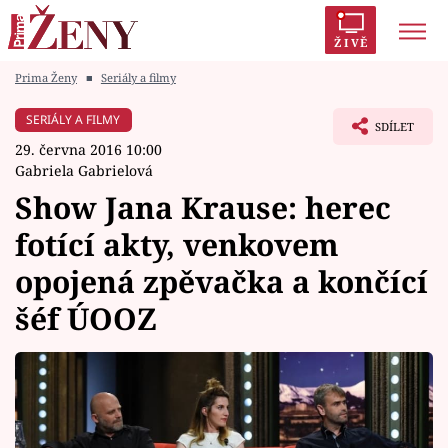
ŽIVĚ
Prima Ženy
■
Seriály a filmy
Trendy:
Polabí
Inspekce
Prostřeno!
AYTO?
SERIÁLY A FILMY
SDÍLET
Módní alarm
Zrádci
Proměny
29. června 2016 10:00
Gabriela Gabrielová
Show Jana Krause: herec
fotící akty, venkovem
Témata
opojená zpěvačka a končící
Celebrity
šéf ÚOOZ
Vztahy
Seriály