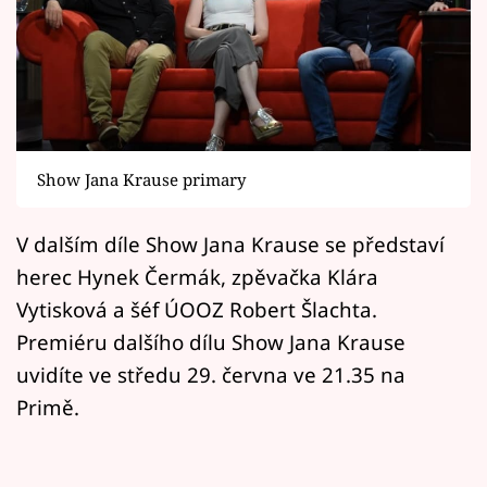
Horoskopy
Sledujte prima+
Filmový festival Karlovy Vary
Pořady
Show Jana Krause primary
Mámy sobě
V dalším díle Show Jana Krause se představí
herec Hynek Čermák, zpěvačka Klára
Přihlášení
Vytisková a šéf ÚOOZ Robert Šlachta.
Premiéru dalšího dílu Show Jana Krause
Sledujte nás
uvidíte ve středu 29. června ve 21.35 na
Primě.