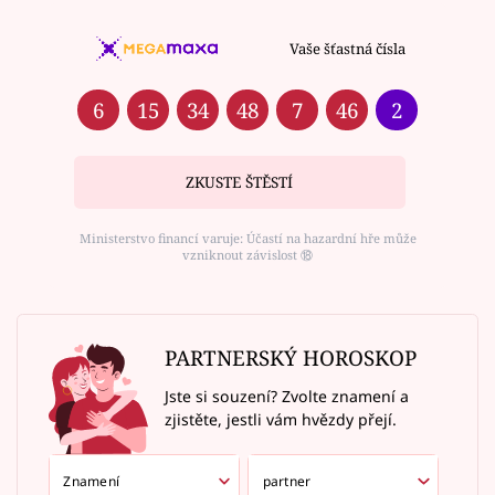
Vaše šťastná čísla
6
15
34
48
7
46
2
ZKUSTE ŠTĚSTÍ
Ministerstvo financí varuje: Účastí na hazardní hře může
vzniknout závislost ⑱
PARTNERSKÝ HOROSKOP
Jste si souzení? Zvolte znamení a
zjistěte, jestli vám hvězdy přejí.