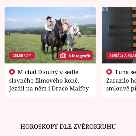
CELEBRITY
SERIÁLY A FIL
8 fotografií
Michal Dlouhý v sedle
Tuna se chtěl vrátit domů.
slavného filmového koně.
Zarazilo ho
Jezdil na něm i Draco Malfoy
smlouvě př
zemřít
HOROSKOPY DLE ZVĚROKRUHU