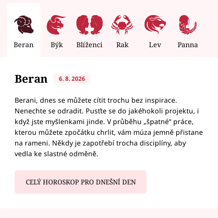
Beran
Býk
Blíženci
Rak
Lev
Panna
V
Beran
6. 8. 2026
Berani, dnes se můžete cítit trochu bez inspirace.
Nenechte se odradit. Pusťte se do jakéhokoli projektu, i
když jste myšlenkami jinde. V průběhu „špatné“ práce,
kterou můžete zpočátku chrlit, vám múza jemně přistane
na rameni. Někdy je zapotřebí trocha disciplíny, aby
vedla ke slastné odměně.
CELÝ HOROSKOP PRO DNEŠNÍ DEN