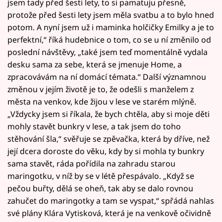
jsem tady před šesti lety, to si pamatuju přesně,
protože před šesti lety jsem měla svatbu a to bylo hned
potom. A nyní jsem už i maminka holčičky Emilky a je to
perfektní,“ říká hudebnice o tom, co se u ní změnilo od
poslední návštěvy, „také jsem teď momentálně vydala
desku sama za sebe, která se jmenuje Home, a
zpracovávám na ní domácí témata.“ Další významnou
změnou v jejím životě je to, že odešli s manželem z
města na venkov, kde žijou v lese ve starém mlýně.
„Vždycky jsem si říkala, že bych chtěla, aby si moje děti
mohly stavět bunkry v lese, a tak jsem do toho
stěhování šla,“ svěřuje se zpěvačka, která by dříve, než
její dcera doroste do věku, kdy by si mohla ty bunkry
sama stavět, ráda pořídila na zahradu starou
maringotku, v níž by se v létě přespávalo. „Když se
pečou buřty, dělá se oheň, tak aby se dalo rovnou
zahučet do maringotky a tam se vyspat,“ spřádá nahlas
své plány Klára Vytisková, která je na venkově očividně