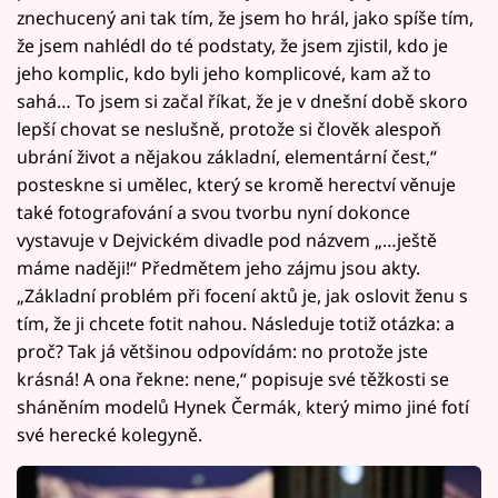
znechucený ani tak tím, že jsem ho hrál, jako spíše tím,
že jsem nahlédl do té podstaty, že jsem zjistil, kdo je
jeho komplic, kdo byli jeho komplicové, kam až to
sahá… To jsem si začal říkat, že je v dnešní době skoro
lepší chovat se neslušně, protože si člověk alespoň
ubrání život a nějakou základní, elementární čest,“
posteskne si umělec, který se kromě herectví věnuje
také fotografování a svou tvorbu nyní dokonce
vystavuje v Dejvickém divadle pod názvem „…ještě
máme naději!“ Předmětem jeho zájmu jsou akty.
„Základní problém při focení aktů je, jak oslovit ženu s
tím, že ji chcete fotit nahou. Následuje totiž otázka: a
proč? Tak já většinou odpovídám: no protože jste
krásná! A ona řekne: nene,“ popisuje své těžkosti se
sháněním modelů Hynek Čermák, který mimo jiné fotí
své herecké kolegyně.