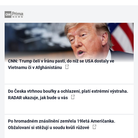
CNN: Trump čelí v Íránu pasti, do níž se USA dostaly ve
Vietnamu či v Afghánistánu
Do Česka vtrhnou bouřky a ochlazení, platí extrémní výstraha.
RADAR ukazuje, jak bude u vás
Po hromadném znásilnění zemřela 19letá Američanka.
Obžalovaní si stěžují u soudu kvůli růžové