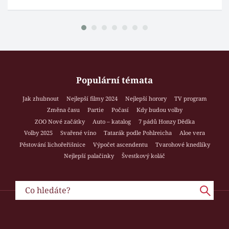
Populární témata
Jak zhubnout
Nejlepší filmy 2024
Nejlepší horory
TV program
Změna času
Partie
Počasí
Kdy budou volby
ZOO Nové začátky
Auto – katalog
7 pádů Honzy Dědka
Volby 2025
Svařené víno
Tatarák podle Pohlreicha
Aloe vera
Pěstování lichořeřišnice
Výpočet ascendentu
Tvarohové knedlíky
Nejlepší palačinky
Švestkový koláč