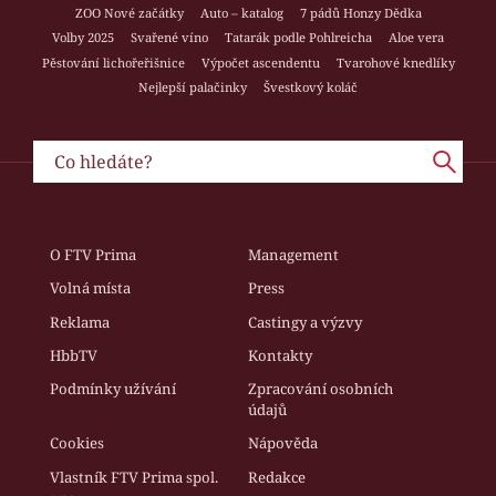
ZOO Nové začátky
Auto – katalog
7 pádů Honzy Dědka
Volby 2025
Svařené víno
Tatarák podle Pohlreicha
Aloe vera
Pěstování lichořeřišnice
Výpočet ascendentu
Tvarohové knedlíky
Nejlepší palačinky
Švestkový koláč
O FTV Prima
Management
Volná místa
Press
Reklama
Castingy a výzvy
HbbTV
Kontakty
Podmínky užívání
Zpracování osobních
údajů
Cookies
Nápověda
Vlastník FTV Prima spol.
Redakce