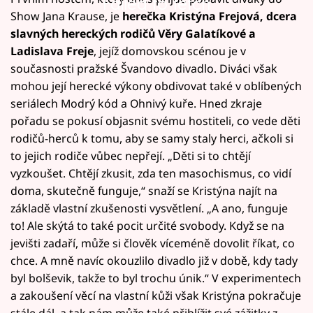
Failed to fetch
Show Jana Krause, je
herečka Kristýna Frejová, dcera
slavných hereckých rodičů Věry Galatíkové a
Ladislava Freje
, jejíž domovskou scénou je v
současnosti pražské Švandovo divadlo. Diváci však
mohou její herecké výkony obdivovat také v oblíbených
seriálech Modrý kód a Ohnivý kuře. Hned zkraje
pořadu se pokusí objasnit svému hostiteli, co vede děti
rodičů-herců k tomu, aby se samy staly herci, ačkoli si
to jejich rodiče vůbec nepřejí. „Děti si to chtějí
vyzkoušet. Chtějí zkusit, zda ten masochismus, co vidí
doma, skutečně funguje,“ snaží se Kristýna najít na
základě vlastní zkušenosti vysvětlení. „A ano, funguje
to! Ale skýtá to také pocit určité svobody. Když se na
jevišti zadaří, může si člověk víceméně dovolit říkat, co
chce. A mně navíc okouzlilo divadlo již v době, kdy tady
byl bolševik, takže to byl trochu únik.“ V experimentech
a zakoušení věcí na vlastní kůži však Kristýna pokračuje
stále dál, a tak nám může také přiblížit své zážitky z