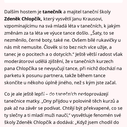
Dalším hostem je
tanečník
a majitel taneční školy
Zdeněk Chlopčík,
který vysvětlí Janu Krausovi,
vzpomínajícímu na svá mladá léta v tanečních, k jakým
změnám za ta léta ve výuce tance došlo. „Šaty, to se
nezměnilo, černé boty, také ne. Ovšem bílé rukavičky u
nás mít nemusíte. Člověk si to bez nich více užije, a
tanec je o pocitech a o dotycích.“ Ještě větší radost však
moderátorovi udělá zjištění, že v tanečních kurzech
pana Chlopčíka se nevyučují tance, při nichž dochází na
parketu k posunu partnera, takže během tance
skončíte u někoho úplně jiného, než s kým jste začal.
Co je ale ještě lepší – do tanečních nedoprovázejí
Failed to fetch
tanečnice matky. „Ony přijdou v polovině těch kurzů a
pak až na závěr se podívat. Chtějí být překvapené, co se
ty slečny a ti mladí muži naučí,“ vysvětluje fenomén své
školy Zdeněk Chlopčík a dodává: „Když jsem chodil do