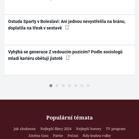
Ostuda Sparty v Boleslavi: Ani jednou nevystřelila na bránu,
doplatila na třesk v sestavě
Vyhýbá se generace Z vedoucím pozicím? Podle sociologů
mladí kariéru obětují jistotě
Populární témata
Jak zhubnout
Nejlepší filmy 2024
Nejlepší horory
TV program
Změna času
Partie
Počasí
Kdy budou volby