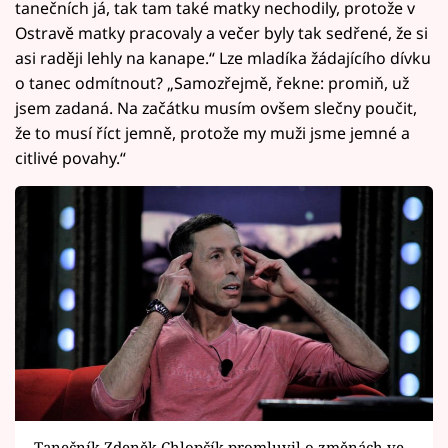
tanečních já, tak tam také matky nechodily, protože v
Ostravě matky pracovaly a večer byly tak sedřené, že si
asi raději lehly na kanape.“ Lze mladíka žádajícího dívku
o tanec odmítnout? „Samozřejmě, řekne: promiň, už
jsem zadaná. Na začátku musím ovšem slečny poučit,
že to musí říct jemně, protože my muži jsme jemné a
citlivé povahy.“
Tanečník Zdeněk Chlopčík promluvil o změnách ve