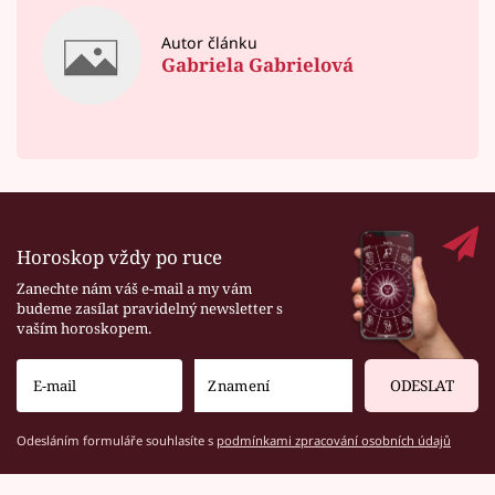
Autor článku
Gabriela Gabrielová
Horoskop vždy po ruce
Zanechte nám váš e-mail a my vám
budeme zasílat pravidelný newsletter s
vaším horoskopem.
ODESLAT
Odesláním formuláře souhlasíte s
podmínkami zpracování osobních údajů