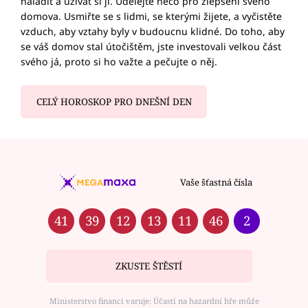
naladit a užívat si ji. Udělejte něco pro zlepšení svého
domova. Usmiřte se s lidmi, se kterými žijete, a vyčistěte
vzduch, aby vztahy byly v budoucnu klidné. Do toho, aby
se váš domov stal útočištěm, jste investovali velkou část
svého já, proto si ho važte a pečujte o něj.
CELÝ HOROSKOP PRO DNEŠNÍ DEN
Vaše šťastná čísla
41
39
12
13
11
46
2
ZKUSTE ŠTĚSTÍ
Ministerstvo financí varuje: Účastí na hazardní hře může