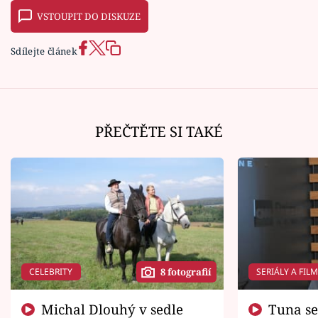
VSTOUPIT DO DISKUZE
Sdílejte článek
PŘEČTĚTE SI TAKÉ
CELEBRITY
SERIÁLY A FIL
8 fotografií
Michal Dlouhý v sedle
Tuna se chtěl vrátit domů.