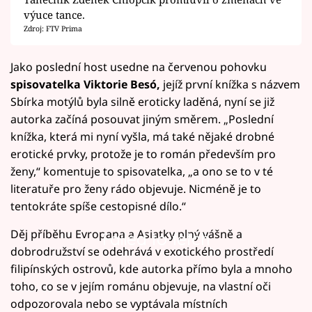
výuce tance.
Zdroj: FTV Prima
Jako poslední host usedne na červenou pohovku
spisovatelka Viktorie Besó,
jejíž první knížka s názvem
Sbírka motýlů byla silně eroticky laděná, nyní se již
autorka začíná posouvat jiným směrem. „Poslední
knížka, která mi nyní vyšla, má také nějaké drobné
erotické prvky, protože je to román především pro
ženy,“ komentuje to spisovatelka, „a ono se to v té
literatuře pro ženy rádo objevuje. Nicméně je to
tentokráte spíše cestopisné dílo.“
Děj příběhu Evropana a Asiatky plný vášně a
Failed to fetch
dobrodružství se odehrává v exotického prostředí
filipínských ostrovů, kde autorka přímo byla a mnoho
toho, co se v jejím románu objevuje, na vlastní oči
odpozorovala nebo se vyptávala místních