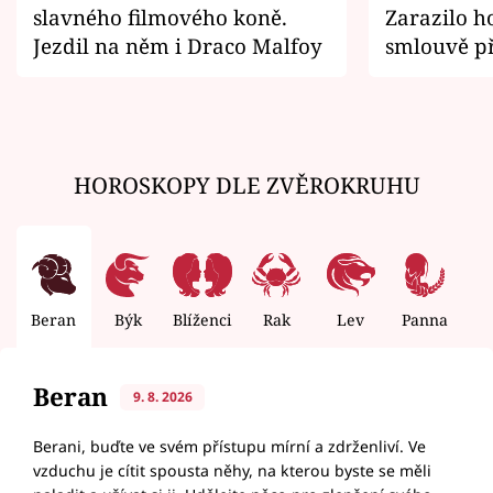
slavného filmového koně.
Zarazilo ho
Jezdil na něm i Draco Malfoy
smlouvě př
zemřít
HOROSKOPY DLE ZVĚROKRUHU
Beran
Býk
Blíženci
Rak
Lev
Panna
V
Beran
9. 8. 2026
Berani, buďte ve svém přístupu mírní a zdrženliví. Ve
vzduchu je cítit spousta něhy, na kterou byste se měli