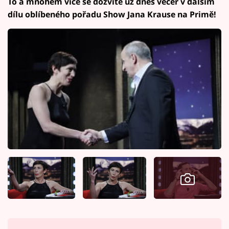
To a mnohem více se dozvíte už dnes večer v dalším
dílu oblíbeného pořadu Show Jana Krause na Primě!