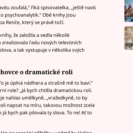
avdu zoufalá,“ říká spisovatelka, „ještě navíc
ako psychoanalytik.“ Obě knihy jsou
a Renče, který se právě točí.
ihy, že založila a vedla několik
 zrealizovala řadu nových televizních
va, a tak vystupuje v několika svých
hovce o dramatické roli
To je úplná nádhera a strašně mě to baví.“
rní role? „Já bych chtěla dramatickou roli.
žuje nahlas umělkyně, „vražedkyně, to by
 roli napsat na míru, takovou možnost zcela
já bych pak pilovala ty slova. To ne! Ať to
lán na sepsání příběhu, v němž by Halina