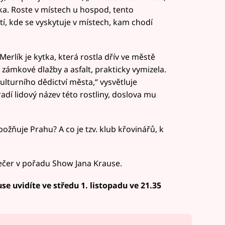
tka. Roste v místech u hospod, tento
í, kde se vyskytuje v místech, kam chodí
Merlík je kytka, která rostla dřív ve městě
í zámkové dlažby a asfalt, prakticky vymizela.
kulturního dědictví města,“ vysvětluje
adí lidový název této rostliny, doslova mu
ožňuje Prahu? A co je tzv. klub křovinářů, k
večer v pořadu Show Jana Krause.
e uvidíte ve středu 1. listopadu ve 21.35