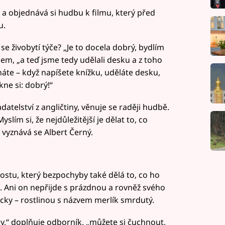
i a objednává si hudbu k filmu, který před
u.
e živobytí týče? „Je to docela dobrý, bydlím
hem, „a teď jsme tedy udělali desku a z toho
áte – když napíšete knížku, uděláte desku,
kne si: dobrý!“
atelství z angličtiny, věnuje se raději hudbě.
slím si, že nejdůležitější je dělat to, co
“ vyznává se Albert Černý.
ostu, který bezpochyby také dělá to, co ho
a. Ani on nepřijde s prázdnou a rovněž svého
cky – rostlinou s názvem merlík smrdutý.
hy,“ doplňuje odborník, „můžete si čuchnout,