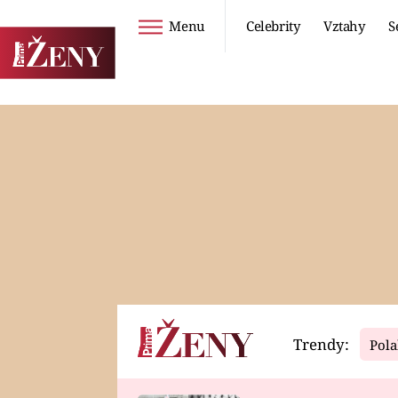
Menu
Celebrity
Vztahy
S
Seriály
Životní styl
ZOO
DIETY A HUBNUTÍ
PROSTŘENO!
CESTOVÁNÍ A
DOVOLENÁ
DUCH
ZDRAVÍ
Trendy:
Pola
Horoskopy
Video
ASTROČLÁNKY
SERIÁLY