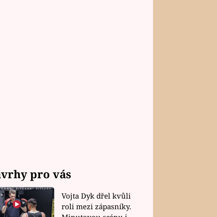
vrhy pro vás
Vojta Dyk dřel kvůli
roli mezi zápasníky.
Minutovou scénu jel