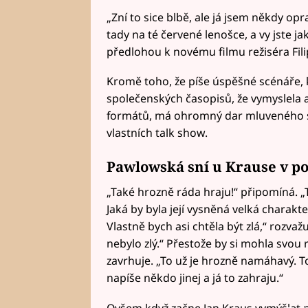
„Zní to sice blbě, ale já jsem někdy opr
tady na té červené lenošce, a vy jste j
předlohou k novému filmu režiséra Filip
Kromě toho, že píše úspěšné scénáře, kn
společenských časopisů, že vymyslela a
formátů, má ohromný dar mluveného slo
vlastních talk show.
Pawlowská sní u Krause v po
„Také hrozně ráda hraju!“ připomíná. „
Jaká by byla její vysněná velká charakte
Vlastně bych asi chtěla být zlá,“ rozva
nebylo zlý.“ Přestože by si mohla svou
zavrhuje. „To už je hrozně namáhavý. To 
napíše někdo jinej a já to zahraju.“
Ovšem když začne Jan Kraus vymýšlet p