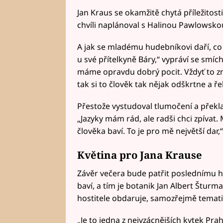
Jan Kraus se okamžitě chytá příležitost
chvíli naplánoval s Halinou Pawlowsko
A jak se mladému hudebníkovi daří, co s
u své přítelkyně Báry,“ vypráví se smíc
máme opravdu dobrý pocit. Vždyť to zn
tak si to člověk tak nějak odškrtne a ře
Přestože vystudoval tlumočení a překlad
„Jazyky mám rád, ale radši chci zpívat. My
člověka baví. To je pro mě největší dar,
Květina pro Jana Krause
Závěr večera bude patřit poslednímu h
baví, a tím je botanik Jan Albert Šturm
hostitele obdaruje, samozřejmě temati
„Je to jedna z nejvzácnějších kytek Pra