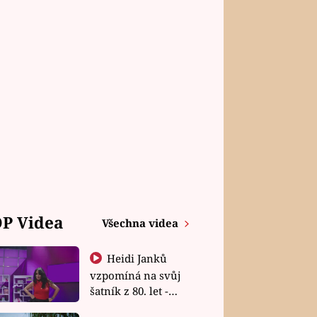
P Videa
Všechna videa
Heidi Janků
vzpomíná na svůj
šatník z 80. let -
Shopaholičky