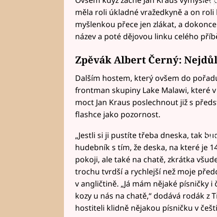
Fai
měla roli úkladné vražedkyně a on roli
myšlenkou přece jen zlákat, a dokonce
název a poté dějovou linku celého příb
Zpěvák Albert Černý: Nejdůlež
Dalším hostem, který ovšem do pořadu 
frontman skupiny Lake Malawi, které v
moct Jan Kraus poslechnout již s před
flashce jako pozornost.
„Jestli si ji pustíte třeba dneska, tak b
Fai
hudebník s tím, že deska, na které je 1
pokoji, ale také na chatě, zkrátka všude
trochu tvrdší a rychlejší než moje před
v angličtině. „Já mám nějaké písničky i 
kozy u nás na chatě,“ dodává rodák z Tř
hostiteli klidně nějakou písničku v češt