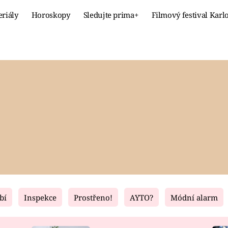
eriály
Horoskopy
Sledujte prima+
Filmový festival Karl
Celebrity
Recept
MÓDA A KRÁSA
HLAVNÍ JÍ
VZTAHY A SEX
SLADKÉ
PRIMA MAMINKA
ZDRAVÉ
bí
Inspekce
Prostřeno!
AYTO?
Módní alarm
Fresh
Living
RECEPTY
BYDLENÍ