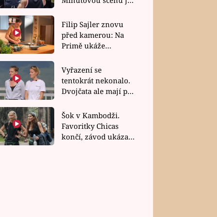
bez dubla
Filip Sajler znovu
před kamerou: Na
Primě ukáže
poctivou kuchyni i
rychlé recepty
Vyřazení se
tentokrát nekonalo.
Dvojčata ale mají po
uzavření třetí etapy
závodu nůž na krku
Šok v Kambodži.
Favoritky Chicas
končí, závod ukázal
svou nejtvrdší tvář