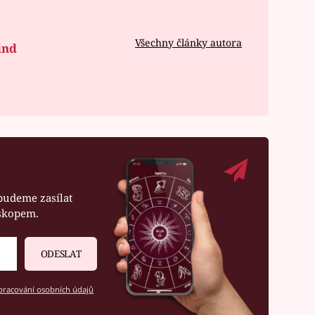
Všechny články autora
ind
budeme zasílat
oskopem.
ODESLAT
racování osobních údajů