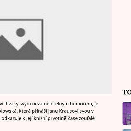
TO
aví diváky svým nezaměnitelným humorem, je
lowská, která přináší Janu Krausovi svou v
odkazuje k její knižní prvotině Zase zoufalé