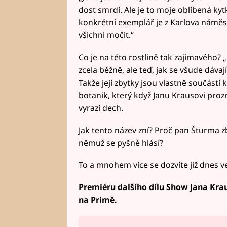
dost smrdí. Ale je to moje oblíbená ky
konkrétní exemplář je z Karlova náměst
všichni močit.“
Co je na této rostlině tak zajímavého? „
zcela běžně, ale teď, jak se všude dávaj
Takže její zbytky jsou vlastně součástí 
botanik, který když Janu Krausovi prozr
vyrazí dech.
Jak tento název zní? Proč pan Šturma zb
němuž se pyšně hlásí?
To a mnohem více se dozvíte již dnes 
Premiéru dalšího dílu Show Jana Kraus
na Primě.