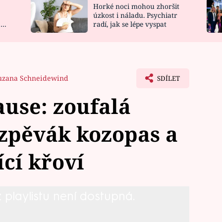
Horké noci mohou zhoršit
NOVINKY
ZAHRADA
úzkost i náladu. Psychiatr
 a
radí, jak se lépe vyspat
VIDEORECEPTY
DESIGN
uzana Schneidewind
SDÍLET
use: zoufalá
 zpěvák kozopas a
ící křoví
playlistu není dostupná.
e představí spisovatelka Halina
a botanik Jan Albert Šturma.