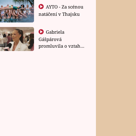
AYTO - Za scénou
natáčení v Thajsku
Gabriela
Gášpárová
promluvila o vztahu
a zakládání rodiny