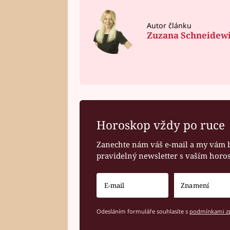
Autor článku
Zuzana Schneidew
Horoskop vždy po ruce
Zanechte nám váš e-mail a my vám 
pravidelný newsletter s vaším hor
Odesláním formuláře souhlasíte s
podmínkami zp