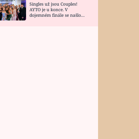
Singles už jsou Couples!
AYTO je u konce. V
dojemném finále se našlo
všech 10 Perfect Matchů