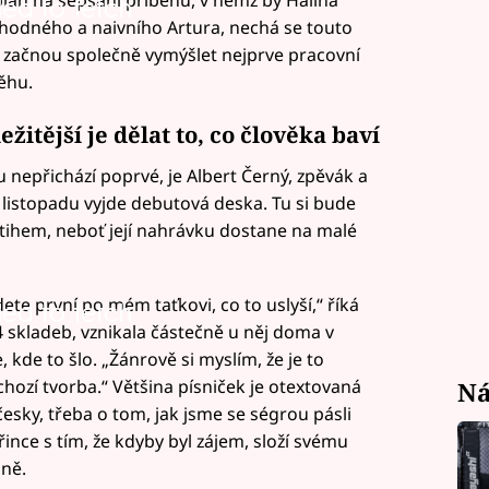
led to fetch
 hodného a naivního Artura, nechá se touto
 začnou společně vymýšlet nejprve pracovní
ěhu.
itější je dělat to, co člověka baví
nepřichází poprvé, je Albert Černý, zpěvák a
 listopadu vyjde debutová deska. Tu si bude
stihem, neboť její nahrávku dostane na malé
udete první po mém taťkovi, co to uslyší,“ říká
led to fetch
4 skladeb, vznikala částečně u něj doma v
, kde to šlo. „Žánrově si myslím, že je to
chozí tvorba.“ Většina písniček je otextovaná
Ná
česky, třeba o tom, jak jsme se ségrou pásli
ince s tím, že kdyby byl zájem, složí svému
ině.