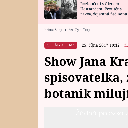
Rozloučení s Glenem
SNÁŘ
CELEBRITY
Hansardem: Proutěná
rakev, dojemná řeč Bona
HOROSKOP NA
VAŘENÍ
zpěv Irglové s Vedderem
ROK 2023
Prima Ženy
■
Seriály a filmy
25. října 2017 10:12
Z
SERIÁLY A FILMY
Show Jana Kra
spisovatelka,
botanik miluj
Žádná položka z 
V dalším dílu Show Jana Krause s
Pawlowská, zpěvák Albert Černý 