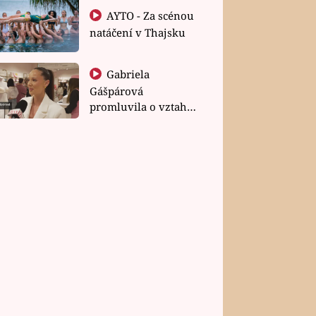
AYTO - Za scénou
natáčení v Thajsku
Gabriela
Gášpárová
promluvila o vztahu
a zakládání rodiny