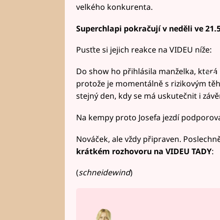
velkého konkurenta.
Superchlapi pokračují v neděli ve 21
Pusťte si jejich reakce na VIDEU níže:
Do show ho přihlásila manželka, kter
Fai
protože je momentálně s rizikovým tě
stejný den, kdy se má uskutečnit i závě
Na kempy proto Josefa jezdí podporov
Nováček, ale vždy připraven. Poslechně
krátkém rozhovoru na VIDEU TADY
:
(
schneidewind
)