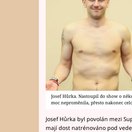
Josef Hůrka. Nastoupil do show o něko
moc neproměnila, přesto nakonec cel
Josef Hůrka byl povolán mezi Sup
mají dost natrénováno pod veden