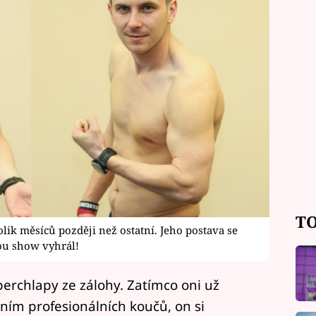
TO
lik měsíců později než ostatní. Jeho postava se
ou show vyhrál!
erchlapy ze zálohy. Zatímco oni už
ím profesionálních koučů, on si