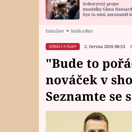
Srdceryvný projev
SNÁŘ
CELEBRITY
manželky Glena Hansard
Syn tu není, nerozuměl b
HOROSKOP NA
VAŘENÍ
tomu, vysvětlila
ROK 2023
Prima Ženy
■
Seriály a filmy
2. června 2016 08:53
SERIÁLY A FILMY
"Bude to pořá
nováček v sh
Seznamte se 