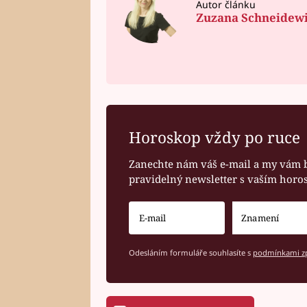
Autor článku
Zuzana Schneidew
Horoskop vždy po ruce
Zanechte nám váš e-mail a my vám 
pravidelný newsletter s vaším hor
Odesláním formuláře souhlasíte s
podmínkami zp