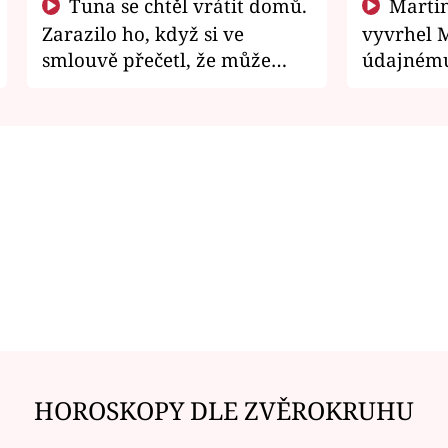
Tuna se chtěl vrátit domů.
Martin Písařík jako
Zarazilo ho, když si ve
vyvrhel 
smlouvě přečetl, že může
údajnému
zemřít
je v nemil
HOROSKOPY DLE ZVĚROKRUHU