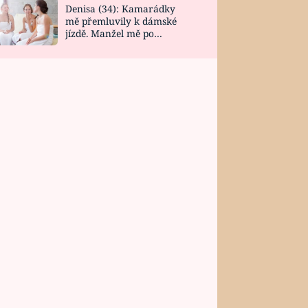
Denisa (34): Kamarádky
mě přemluvily k dámské
jízdě. Manžel mě po
návratu zaskočil