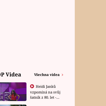
P Videa
Všechna videa
Heidi Janků
vzpomíná na svůj
šatník z 80. let -
Shopaholičky