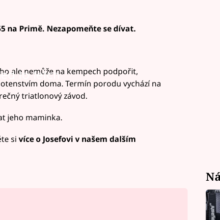
.55 na Primě. Nezapomeňte se dívat.
á ho ale nemůže na kempech podpořit,
led to fetch
hotenstvím doma. Termín porodu vychází na
rečný triatlonový závod.
at jeho maminka.
te si
více o Josefovi v našem dalším
Ná