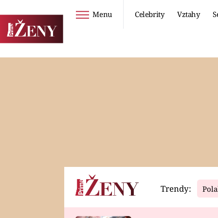
Menu
Celebrity
Vztahy
S
Seriály
Životní styl
ZOO
DIETY A HUBNUTÍ
PROSTŘENO!
CESTOVÁNÍ A
DOVOLENÁ
DUCH
ZDRAVÍ
Trendy:
Pola
Horoskopy
Video
ASTROČLÁNKY
SERIÁLY