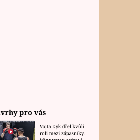
vrhy pro vás
Vojta Dyk dřel kvůli
roli mezi zápasníky.
Minutovou scénu jel