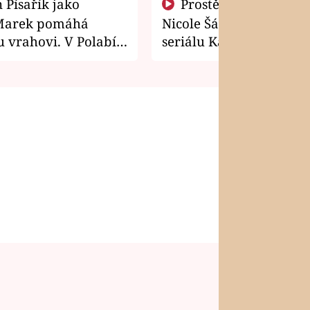
Prostě si o to řekla! Takhle
Marek pomáhá
Nicole Šáchová získala r
 vrahovi. V Polabí
seriálu Kamarádi
osti