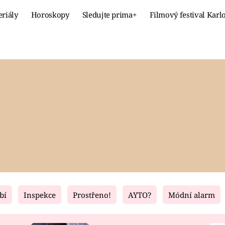
eriály
Horoskopy
Sledujte prima+
Filmový festival Karl
Celebrity
Recept
MÓDA A KRÁSA
HLAVNÍ JÍ
VZTAHY A SEX
SLADKÉ
PRIMA MAMINKA
ZDRAVÉ
bí
Inspekce
Prostřeno!
AYTO?
Módní alarm
Fresh
Living
RECEPTY
BYDLENÍ