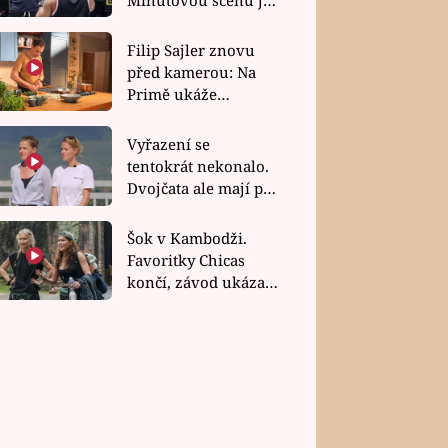
bez dubla
Filip Sajler znovu
před kamerou: Na
Primě ukáže
poctivou kuchyni i
rychlé recepty
Vyřazení se
tentokrát nekonalo.
Dvojčata ale mají po
uzavření třetí etapy
závodu nůž na krku
Šok v Kambodži.
Favoritky Chicas
končí, závod ukázal
svou nejtvrdší tvář