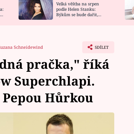
Velká věštba na srpen
NOVINKY
ZAHRADA
a:
podle Helen Stanku:
y
Býkům se bude dařit,
VIDEORECEPTY
DESIGN
Vodnáře čeká jízda
Zuzana Schneidewind
SDÍLET
dná pračka," říká
ow Superchlapi.
s Pepou Hůrkou