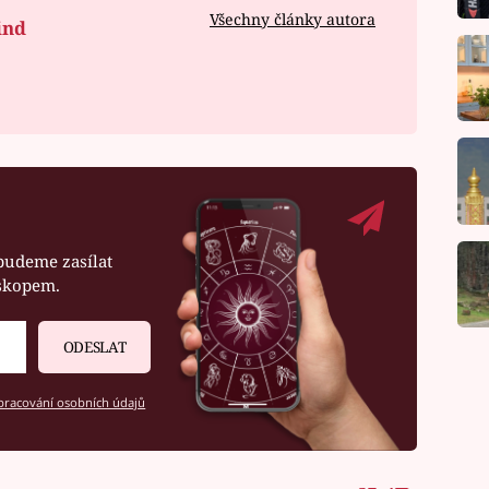
Všechny články autora
ind
budeme zasílat
oskopem.
ODESLAT
racování osobních údajů