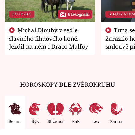
CELEBRITY
SERIÁLY A FIL
8 fotografií
Michal Dlouhý v sedle
Tuna se chtěl vrátit domů.
slavného filmového koně.
Zarazilo ho
Jezdil na něm i Draco Malfoy
smlouvě př
zemřít
HOROSKOPY DLE ZVĚROKRUHU
Beran
Býk
Blíženci
Rak
Lev
Panna
V