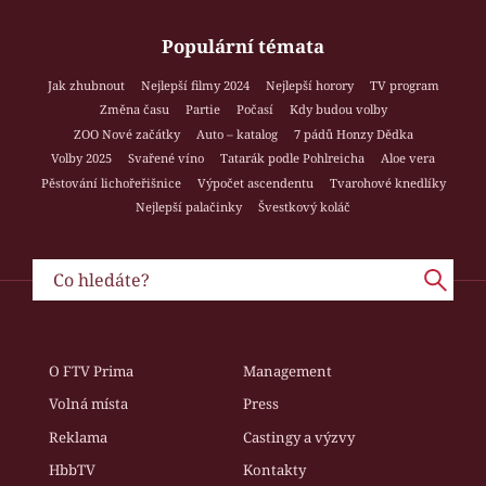
Populární témata
Jak zhubnout
Nejlepší filmy 2024
Nejlepší horory
TV program
Změna času
Partie
Počasí
Kdy budou volby
ZOO Nové začátky
Auto – katalog
7 pádů Honzy Dědka
Volby 2025
Svařené víno
Tatarák podle Pohlreicha
Aloe vera
Pěstování lichořeřišnice
Výpočet ascendentu
Tvarohové knedlíky
Nejlepší palačinky
Švestkový koláč
O FTV Prima
Management
Volná místa
Press
Reklama
Castingy a výzvy
HbbTV
Kontakty