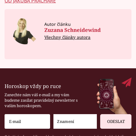
OD JAKUBA PRACHAŘE
Autor článku
Zuzana Schneidewind
Všechny články autora
Horoskop vždy po ruce
Zanechte nám váš e-mail a my vám
budeme zasílat pravidelný newsletter s
vaším horoskopem.
ODESLAT