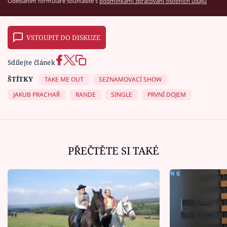
Odesláním formuláře souhlasíte s
podmínkami zpracování osobních údajů
VSTOUPIT DO DISKUZE
Sdílejte článek
ŠTÍTKY
TAKE ME OUT
SEZNAMOVACÍ SHOW
JAKUB PRACHAŘ
RANDE
SINGLE
PRVNÍ DOJEM
PŘEČTĚTE SI TAKÉ