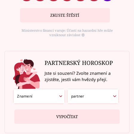
ZKUSTE ŠTĚSTÍ
Ministerstvo financí varuje: Účastí na hazardní hře může
vzniknout závislost ⑱
PARTNERSKÝ HOROSKOP
Jste si souzení? Zvolte znamení a
zjistěte, jestli vám hvězdy přejí.
VYPOČÍTAT