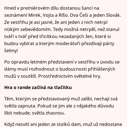
Hned v premiérovém dílu dostanou šanci na
seznámení Mirek, Vojta a Ríšo. Dva Češi a jeden Slovák.
Ze sestřihu je asi jasné, že ani jeden z nich netrpí
nízkým sebevědomím. Tedy možná netrpěl, než stanul
tváří v tvář před třicítkou nezadaných žen, které si
budou vybírat a kterým moderátoři přezdívají párty
šelmy!
Po opravdu letmém představení v sestřihu v úvodu se
dámy musí rozhodnout o budoucnosti přihlášených
mužů v soutěži. Prostřednictvím světelné hry.
Hra o rande začíná na tlačítku
Těm, kterým se představovaný muž zalíbí, nechají svá
světla zapnuta. Pokud se jim ale z nějakého důvodu
líbit nebude, světla zhasnou.
Když nesvítí ani jeden ze stolků dam, muž už nedostane