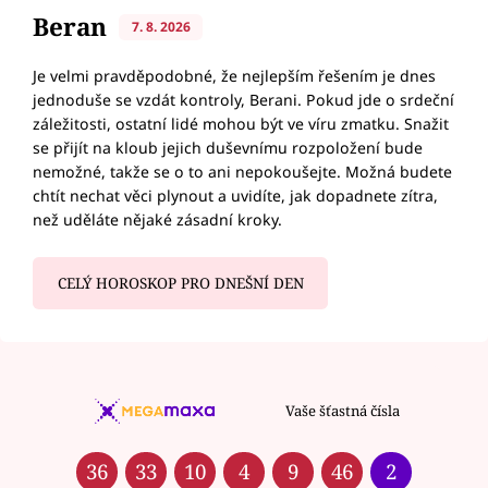
Beran
7. 8. 2026
Je velmi pravděpodobné, že nejlepším řešením je dnes
jednoduše se vzdát kontroly, Berani. Pokud jde o srdeční
záležitosti, ostatní lidé mohou být ve víru zmatku. Snažit
se přijít na kloub jejich duševnímu rozpoložení bude
nemožné, takže se o to ani nepokoušejte. Možná budete
chtít nechat věci plynout a uvidíte, jak dopadnete zítra,
než uděláte nějaké zásadní kroky.
CELÝ HOROSKOP PRO DNEŠNÍ DEN
Vaše šťastná čísla
36
33
10
4
9
46
2