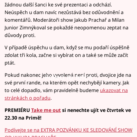
žádnou další šanci ke své prezentaci a odchází.
Neúspěch u dam navíc nezůstává bez odůvodnění a
komentářů. Moderátoři show Jakub Prachař a Milan
Junior Zimnýkoval se pokaždé neopomenou zeptat na
důvody proti.
V případě úspěchu u dam, když se mu podaří úspěšně
zdolat tři kola, začne si vybírat on a také se může začít
ptát.
Pokud nakonec jeho vyvolená není proti, dvojice jde na
Failed to fetch
své první rande, na kterém opět nechybějí kamery. Jak
to celé dopadlo, vám pravidelně budeme
ukazovat na
stránkách o pořadu
.
PREMIÉRU
Take me out
si nenechte ujít ve čtvrtek ve
22.30 na Primě!
Podívejte se na EXTRA POZVÁNKU KE SLEDOVÁNÍ SHOW