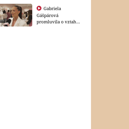
Gabriela
Gášpárová
promluvila o vztahu
a zakládání rodiny