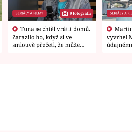
SERIÁLY A FILMY
SERIÁLY A FI
9 fotografií
Tuna se chtěl vrátit domů.
Martin Písařík jako
Zarazilo ho, když si ve
vyvrhel 
smlouvě přečetl, že může
údajnému
zemřít
je v nemil