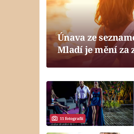
Únava ze seznamo
Mladí je mění za 
11 fotografií