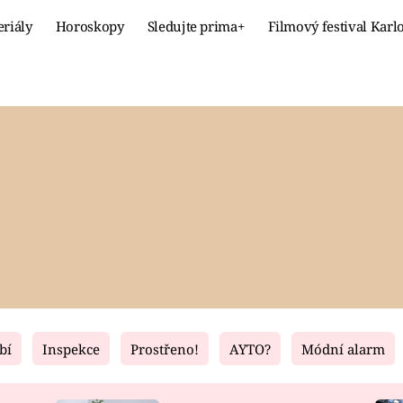
eriály
Horoskopy
Sledujte prima+
Filmový festival Karl
Celebrity
Recept
MÓDA A KRÁSA
HLAVNÍ JÍ
VZTAHY A SEX
SLADKÉ
PRIMA MAMINKA
ZDRAVÉ
bí
Inspekce
Prostřeno!
AYTO?
Módní alarm
Fresh
Living
RECEPTY
BYDLENÍ