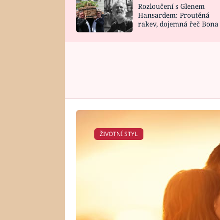
Rozloučení s Glenem
SNÁŘ
CELEBRITY
Hansardem: Proutěná
rakev, dojemná řeč Bona
HOROSKOP NA
VAŘENÍ
zpěv Irglové s Vedderem
ROK 2023
ŽIVOTNÍ STYL