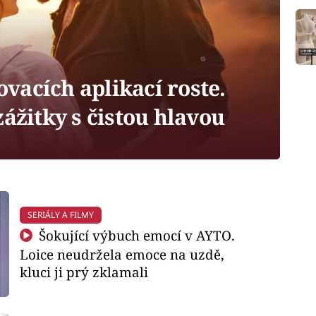
vacích aplikací roste.
zážitky s čistou hlavou
SERIÁLY A FILMY
Šokující výbuch emocí v AYTO.
Loice neudržela emoce na uzdě,
kluci ji prý zklamali