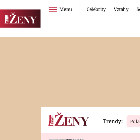
Menu
Celebrity
Vztahy
S
Seriály
Životní styl
ZOO
DIETY A HUBNUTÍ
PROSTŘENO!
CESTOVÁNÍ A
DOVOLENÁ
DUCH
ZDRAVÍ
Trendy:
Pola
Horoskopy
Video
ASTROČLÁNKY
SERIÁLY