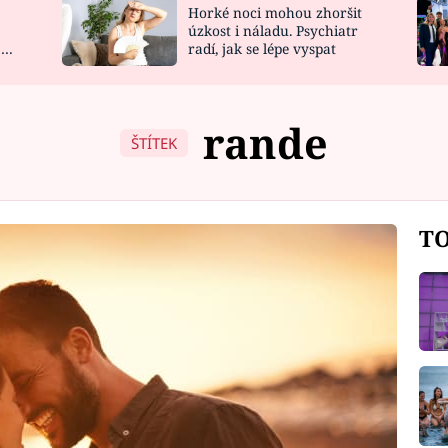
Horké noci mohou zhoršit
NOVINKY
ZAHRADA
úzkost i náladu. Psychiatr
 a
radí, jak se lépe vyspat
VIDEORECEPTY
DESIGN
rande
ŠTÍTEK
TO