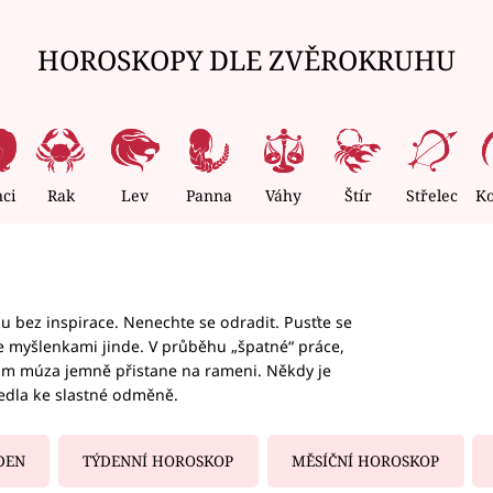
HOROSKOPY DLE ZVĚROKRUHU
nci
Rak
Lev
Panna
Váhy
Štír
Střelec
K
hu bez inspirace. Nenechte se odradit. Pusťte se
te myšlenkami jinde. V průběhu „špatné“ práce,
vám múza jemně přistane na rameni. Někdy je
vedla ke slastné odměně.
DEN
TÝDENNÍ HOROSKOP
MĚSÍČNÍ HOROSKOP