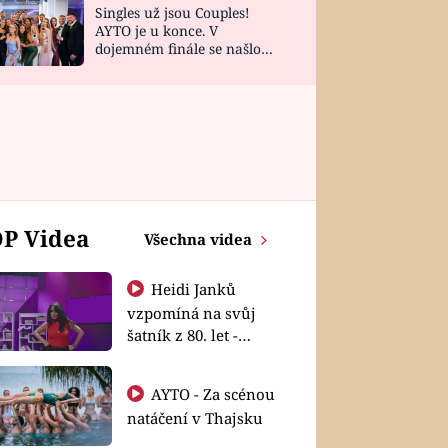
Singles už jsou Couples!
AYTO je u konce. V
dojemném finále se našlo
všech 10 Perfect Matchů
P Videa
Všechna videa
Heidi Janků
vzpomíná na svůj
šatník z 80. let -
Shopaholičky
AYTO - Za scénou
natáčení v Thajsku