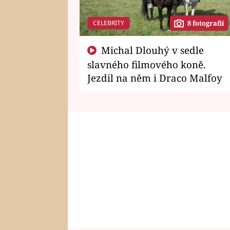
CELEBRITY
8 fotografií
Michal Dlouhý v sedle
slavného filmového koně.
Jezdil na něm i Draco Malfoy