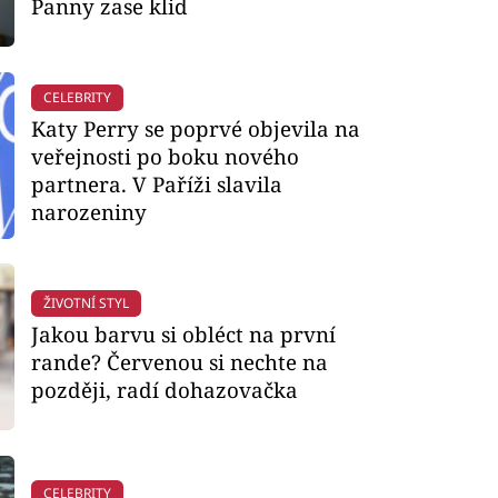
Panny zase klid
CELEBRITY
Katy Perry se poprvé objevila na
veřejnosti po boku nového
partnera. V Paříži slavila
narozeniny
ŽIVOTNÍ STYL
Jakou barvu si obléct na první
rande? Červenou si nechte na
později, radí dohazovačka
CELEBRITY