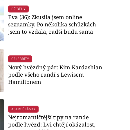
PŘÍBĚHY
Eva (36): Zkusila jsem online
seznamky. Po několika schůzkách
jsem to vzdala, radši budu sama
CELEBRITY
Nový hvězdný pár: Kim Kardashian
podle všeho randí s Lewisem
Hamiltonem
ASTROČLÁNKY
Nejromantičtější tipy na rande
podle hvězd: Lvi chtějí okázalost,