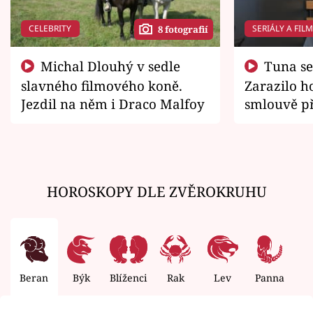
CELEBRITY
SERIÁLY A FIL
8 fotografií
Michal Dlouhý v sedle
Tuna se chtěl vrátit domů.
slavného filmového koně.
Zarazilo ho
Jezdil na něm i Draco Malfoy
smlouvě př
zemřít
HOROSKOPY DLE ZVĚROKRUHU
Beran
Býk
Blíženci
Rak
Lev
Panna
V