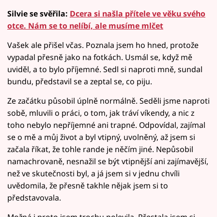
Silvie se svěřila:
Dcera si našla přítele ve věku svého
otce. Nám se to nelíbí, ale musíme mlčet
Vašek ale přišel včas. Poznala jsem ho hned, protože
vypadal přesně jako na fotkách. Usmál se, když mě
uviděl, a to bylo příjemné. Sedl si naproti mně, sundal
bundu, představil se a zeptal se, co piju.
Ze začátku působil úplně normálně. Seděli jsme naproti
sobě, mluvili o práci, o tom, jak tráví víkendy, a nic z
toho nebylo nepříjemné ani trapné. Odpovídal, zajímal
se o mě a můj život a byl vtipný, uvolněný, až jsem si
začala říkat, že tohle rande je něčím jiné. Nepůsobil
namachrovaně, nesnažil se být vtipnější ani zajímavější,
než ve skutečnosti byl, a já jsem si v jednu chvíli
uvědomila, že přesně takhle nějak jsem si to
představovala.