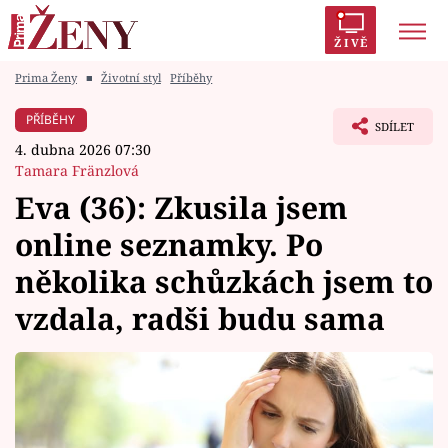
ŽIVĚ
Prima Ženy
■
Životní styl
Příběhy
Trendy:
Polabí
Inspekce
Prostřeno!
AYTO?
PŘÍBĚHY
SDÍLET
Módní alarm
Zrádci
Proměny
4. dubna 2026 07:30
Tamara Fränzlová
Eva (36): Zkusila jsem
online seznamky. Po
Témata
několika schůzkách jsem to
Celebrity
vzdala, radši budu sama
Vztahy
Seriály