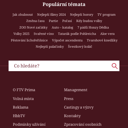
Populární témata
Jak zhubnout
Nejlepší filmy 2024
Nejlepší horory
TV program
Změna času
Partie
Počasí
Kdy budou volby
ZOO Nové začátky
Auto – katalog
7 pádů Honzy Dědka
Volby 2025
Svařené víno
Tatarák podle Pohlreicha
Aloe vera
Pěstování lichořeřišnice
Výpočet ascendentu
Tvarohové knedlíky
Nejlepší palačinky
Švestkový koláč
O FTV Prima
Management
Volná místa
Press
Reklama
Castingy a výzvy
HbbTV
Kontakty
Podmínky užívání
Zpracování osobních