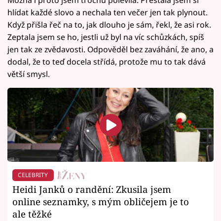
Možná i proto jsem trochu polevila. Přestala jsem si
hlídat každé slovo a nechala ten večer jen tak plynout.
Když přišla řeč na to, jak dlouho je sám, řekl, že asi rok.
Zeptala jsem se ho, jestli už byl na víc schůzkách, spíš
jen tak ze zvědavosti. Odpověděl bez zaváhání, že ano, a
dodal, že to teď docela střídá, protože mu to tak dává
větší smysl.
CELEBRITY
Heidi Janků o randění: Zkusila jsem
online seznamky, s mým obličejem je to
ale těžké