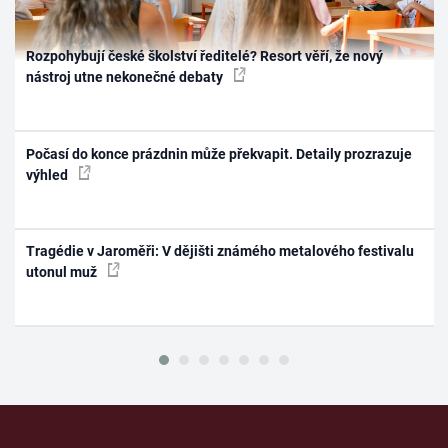
Rozpohybují české školství ředitelé? Resort věří, že nový
nástroj utne nekonečné debaty
Počasí do konce prázdnin může překvapit. Detaily prozrazuje
výhled
Tragédie v Jaroměři: V dějišti známého metalového festivalu
utonul muž