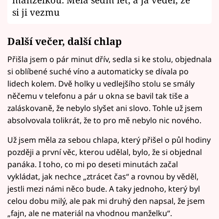
si ji vezmu
Další večer, další chlap
Přišla jsem o pár minut dřív, sedla si ke stolu, objednala
si oblíbené suché víno a automaticky se dívala po
lidech kolem. Dvě holky u vedlejšího stolu se smály
něčemu v telefonu a pár u okna se bavil tak tiše a
zaláskovaně, že nebylo slyšet ani slovo. Tohle už jsem
absolvovala tolikrát, že to pro mě nebylo nic nového.
Už jsem měla za sebou chlapa, který přišel o půl hodiny
později a první věc, kterou udělal, bylo, že si objednal
panáka. I toho, co mi po deseti minutách začal
vykládat, jak nechce „ztrácet čas“ a rovnou by věděl,
jestli mezi námi něco bude. A taky jednoho, který byl
celou dobu milý, ale pak mi druhý den napsal, že jsem
„fajn, ale ne materiál na vhodnou manželku“.