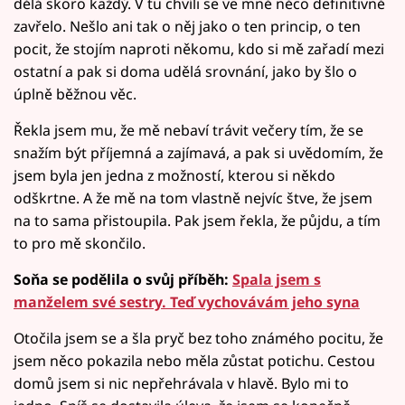
dělá skoro každý. V tu chvíli se ve mně něco definitivně
zavřelo. Nešlo ani tak o něj jako o ten princip, o ten
pocit, že stojím naproti někomu, kdo si mě zařadí mezi
ostatní a pak si doma udělá srovnání, jako by šlo o
úplně běžnou věc.
Řekla jsem mu, že mě nebaví trávit večery tím, že se
snažím být příjemná a zajímavá, a pak si uvědomím, že
jsem byla jen jedna z možností, kterou si někdo
odškrtne. A že mě na tom vlastně nejvíc štve, že jsem
na to sama přistoupila. Pak jsem řekla, že půjdu, a tím
to pro mě skončilo.
Soňa se podělila o svůj příběh:
Spala jsem s
manželem své sestry. Teď vychovávám jeho syna
Otočila jsem se a šla pryč bez toho známého pocitu, že
jsem něco pokazila nebo měla zůstat potichu. Cestou
domů jsem si nic nepřehrávala v hlavě. Bylo mi to