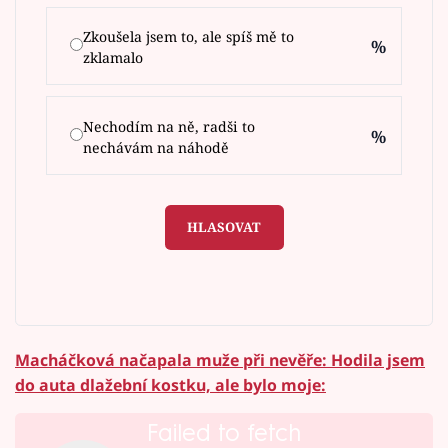
Zkoušela jsem to, ale spíš mě to
%
zklamalo
Nechodím na ně, radši to
%
nechávám na náhodě
HLASOVAT
Macháčková načapala muže při nevěře: Hodila jsem
do auta dlažební kostku, ale bylo moje:
Failed to fetch