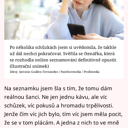
Horoskopy
Sledujte prima+
Filmový festival Karlovy Vary
Pořady
Po několika schůzkách jsem si uvědomila, že takhle
už dál nechci pokračovat. Svěřila se čtenářka, která
Mámy sobě
se rozhodla online seznamování definitivně opustit.
(Ilustrační snímek)
Zdroj: Antonio Guillen Fernández / Panthermedia / Profimedia
Přihlášení
Na seznamku jsem šla s tím, že tomu dám
reálnou šanci. Ne jen jednu kávu, ale víc
Sledujte nás
schůzek, víc pokusů a hromadu trpělivosti.
Jenže čím víc jich bylo, tím víc jsem měla pocit,
že se v tom plácám. A jedna z nich to ve mně