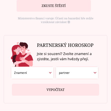
ZKUSTE ŠTĚSTÍ
Ministerstvo financí varuje: Účastí na hazardní hře může
vzniknout závislost ⑱
PARTNERSKÝ HOROSKOP
Jste si souzení? Zvolte znamení a
zjistěte, jestli vám hvězdy přejí.
VYPOČÍTAT