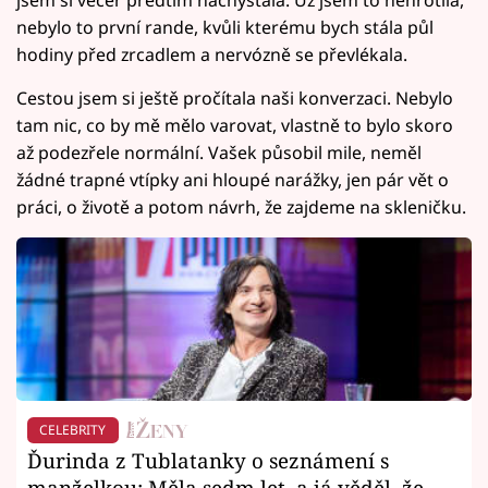
nebylo to první rande, kvůli kterému bych stála půl
hodiny před zrcadlem a nervózně se převlékala.
Cestou jsem si ještě pročítala naši konverzaci. Nebylo
tam nic, co by mě mělo varovat, vlastně to bylo skoro
až podezřele normální. Vašek působil mile, neměl
žádné trapné vtípky ani hloupé narážky, jen pár vět o
práci, o životě a potom návrh, že zajdeme na skleničku.
CELEBRITY
Ďurinda z Tublatanky o seznámení s
manželkou: Měla sedm let, a já věděl, že