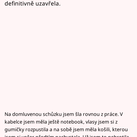
definitivně uzavřela.
Na domluvenou schůzku jsem šla rovnou z práce. V
kabelce jsem měla ještě notebook, vlasy jsem si z
gumičky rozpustila a na sobě jsem měla košili, kterou
jsem si večer předtím nachystala. Už jsem to nehrotila,