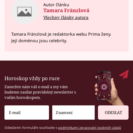
Autor článku
Tamara Fränzlová
Všechny články autora
Tamara Fränzlová je redaktorka webu Prima ženy.
Její doménou jsou celebrity.
Horoskop vždy po ruce
Zanechte nám váš e-mail a my vám
budeme zasílat pravidelný newsletter s
vaším horoskopem.
ODESLAT
Odesláním formuláře souhlasíte s
podmínkami zpracování osobních údajů