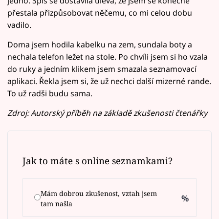
jedno. Spíš se dostavila úleva, že jsem se konečně
přestala přizpůsobovat něčemu, co mi celou dobu
vadilo.
Doma jsem hodila kabelku na zem, sundala boty a
nechala telefon ležet na stole. Po chvíli jsem si ho vzala
do ruky a jedním klikem jsem smazala seznamovací
aplikaci. Řekla jsem si, že už nechci další mizerné rande.
To už radši budu sama.
Zdroj: Autorský příběh na základě zkušenosti čtenářky
Jak to máte s online seznamkami?
Mám dobrou zkušenost, vztah jsem
%
tam našla