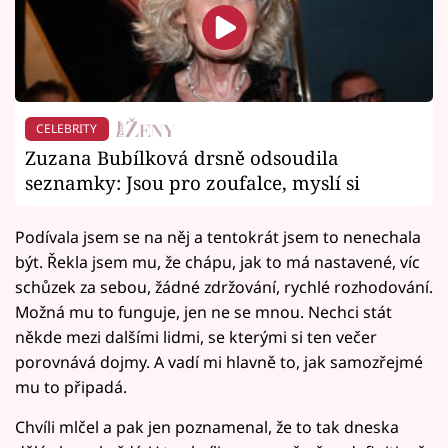
CELEBRITY
Zuzana Bubílková drsně odsoudila
seznamky: Jsou pro zoufalce, myslí si
Podívala jsem se na něj a tentokrát jsem to nenechala
být. Řekla jsem mu, že chápu, jak to má nastavené, víc
schůzek za sebou, žádné zdržování, rychlé rozhodování.
Možná mu to funguje, jen ne se mnou. Nechci stát
někde mezi dalšími lidmi, se kterými si ten večer
porovnává dojmy. A vadí mi hlavně to, jak samozřejmé
mu to připadá.
Chvíli mlčel a pak jen poznamenal, že to tak dneska