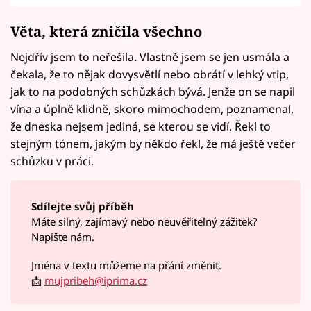
Věta, která zničila všechno
Nejdřív jsem to neřešila. Vlastně jsem se jen usmála a
čekala, že to nějak dovysvětlí nebo obrátí v lehký vtip,
jak to na podobných schůzkách bývá. Jenže on se napil
vína a úplně klidně, skoro mimochodem, poznamenal,
že dneska nejsem jediná, se kterou se vidí. Řekl to
stejným tónem, jakým by někdo řekl, že má ještě večer
schůzku v práci.
Sdílejte svůj příběh
Máte silný, zajímavý nebo neuvěřitelný zážitek?
Napište nám.
Jména v textu můžeme na přání změnit.
📩
mujpribeh@iprima.cz