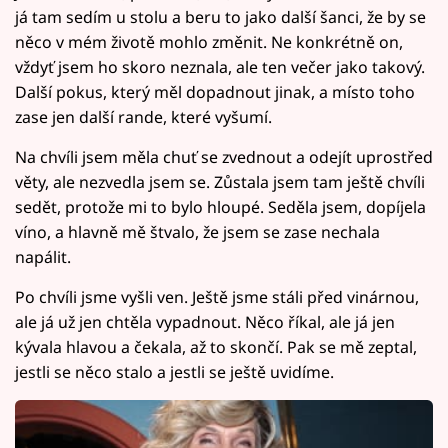
já tam sedím u stolu a beru to jako další šanci, že by se
něco v mém životě mohlo změnit. Ne konkrétně on,
vždyť jsem ho skoro neznala, ale ten večer jako takový.
Další pokus, který měl dopadnout jinak, a místo toho
zase jen další rande, které vyšumí.
Na chvíli jsem měla chuť se zvednout a odejít uprostřed
věty, ale nezvedla jsem se. Zůstala jsem tam ještě chvíli
sedět, protože mi to bylo hloupé. Seděla jsem, dopíjela
víno, a hlavně mě štvalo, že jsem se zase nechala
napálit.
Po chvíli jsme vyšli ven. Ještě jsme stáli před vinárnou,
ale já už jen chtěla vypadnout. Něco říkal, ale já jen
kývala hlavou a čekala, až to skončí. Pak se mě zeptal,
jestli se něco stalo a jestli se ještě uvidíme.