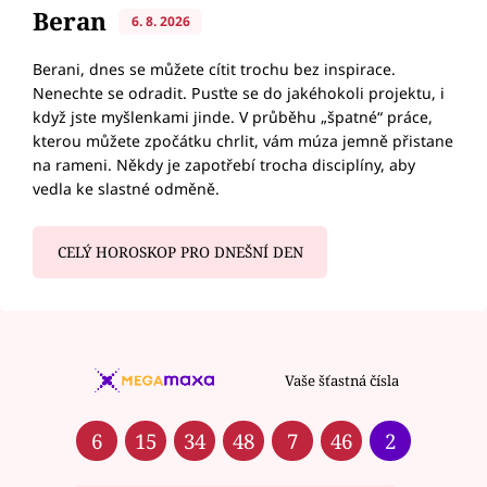
Beran
6. 8. 2026
Berani, dnes se můžete cítit trochu bez inspirace.
Nenechte se odradit. Pusťte se do jakéhokoli projektu, i
když jste myšlenkami jinde. V průběhu „špatné“ práce,
kterou můžete zpočátku chrlit, vám múza jemně přistane
na rameni. Někdy je zapotřebí trocha disciplíny, aby
vedla ke slastné odměně.
CELÝ HOROSKOP PRO DNEŠNÍ DEN
Vaše šťastná čísla
6
15
34
48
7
46
2