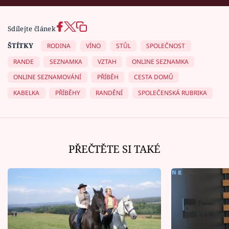
Sdílejte článek
ŠTÍTKY
RODINA
VÍNO
STŮL
SPOLEČNOST
RANDE
SEZNAMKA
VZTAH
ONLINE SEZNAMKA
ONLINE SEZNAMOVÁNÍ
PŘÍBĚH
CESTA DOMŮ
KABELKA
PŘÍBĚHY
RANDĚNÍ
SPOLEČENSKÁ RUBRIKA
PŘEČTĚTE SI TAKÉ