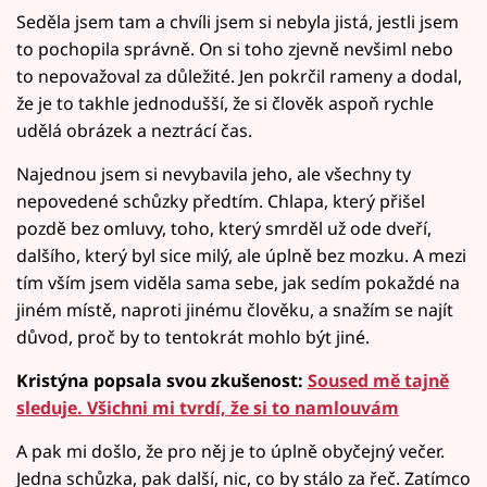
Seděla jsem tam a chvíli jsem si nebyla jistá, jestli jsem
to pochopila správně. On si toho zjevně nevšiml nebo
to nepovažoval za důležité. Jen pokrčil rameny a dodal,
že je to takhle jednodušší, že si člověk aspoň rychle
udělá obrázek a neztrácí čas.
Najednou jsem si nevybavila jeho, ale všechny ty
nepovedené schůzky předtím. Chlapa, který přišel
pozdě bez omluvy, toho, který smrděl už ode dveří,
dalšího, který byl sice milý, ale úplně bez mozku. A mezi
tím vším jsem viděla sama sebe, jak sedím pokaždé na
jiném místě, naproti jinému člověku, a snažím se najít
důvod, proč by to tentokrát mohlo být jiné.
Kristýna popsala svou zkušenost:
Soused mě tajně
sleduje. Všichni mi tvrdí, že si to namlouvám
A pak mi došlo, že pro něj je to úplně obyčejný večer.
Jedna schůzka, pak další, nic, co by stálo za řeč. Zatímco