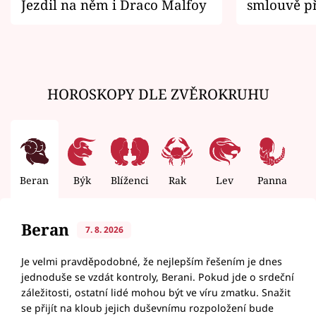
Jezdil na něm i Draco Malfoy
smlouvě př
zemřít
HOROSKOPY DLE ZVĚROKRUHU
Beran
Býk
Blíženci
Rak
Lev
Panna
V
Beran
7. 8. 2026
Je velmi pravděpodobné, že nejlepším řešením je dnes
jednoduše se vzdát kontroly, Berani. Pokud jde o srdeční
záležitosti, ostatní lidé mohou být ve víru zmatku. Snažit
se přijít na kloub jejich duševnímu rozpoložení bude