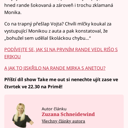
hned rande šokovaná a zároveň i trochu zklamaná
Monika.
Co na trapný přešlap Vojta? Chvíli mlčky koukal za
vystupující Monikou z auta a pak konstatoval, že
„bohužel sem udělal školáckou chybu…“
PODÍVEJTE SE, JAK SI NA PRVNÍM RANDE VEDL RIŠO S
ERIKOU
A JAK TO JISKŘILO NA RANDE MIRKA S ANETOU?
Příští díl show Take me out si nenechte ujít zase ve
čtvrtek ve 22.30 na Primě!
Autor článku
Zuzana Schneidewind
Všechny články autora