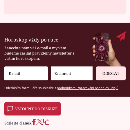
Horoskop vždy po ruce
Zanechte nám váš e-mail a my vám
budeme zasílat pravidelný newsletter s
vaším horoskopem.
ODESLAT
Odesláním formuláře souhlasíte s
podmínkami zpracování osobních údajů
VSTOUPIT DO DISKUZE
Sdílejte článek