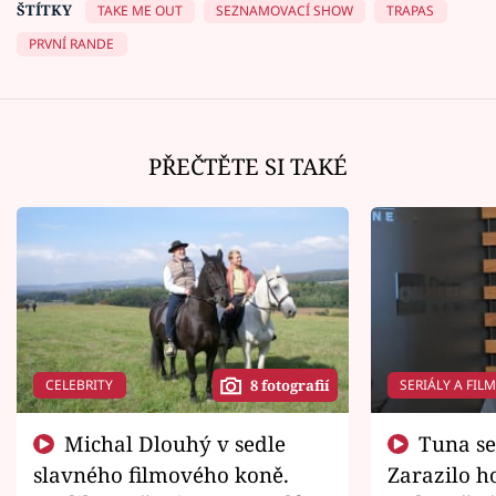
ŠTÍTKY
TAKE ME OUT
SEZNAMOVACÍ SHOW
TRAPAS
PRVNÍ RANDE
PŘEČTĚTE SI TAKÉ
CELEBRITY
SERIÁLY A FIL
8 fotografií
Michal Dlouhý v sedle
Tuna se chtěl vrátit domů.
slavného filmového koně.
Zarazilo ho