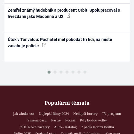
Zemřel známý hudebník a producent Orbit. Spolupracoval s
hvězdami jako Madonna a U2
Útok v Tanvaldu: Pachatel měl pobodat tři lidi, na místě
zasahuje policie
Populární témata
Jak zhubnout
Nejlepší filmy 2024
Nejlepší horory
TV program
Změna času
Partie
Počasí
Kdy budou volby
ZOO Nové začátky
Auto – katalog
7 pádů Honzy Dědka
Volby 2025
Svařené víno
Tatarák podle Pohlreicha
Aloe vera