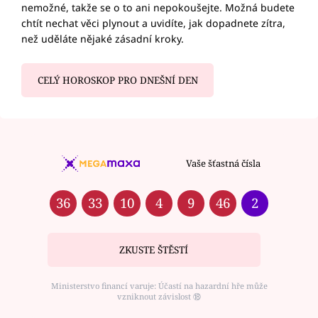
nemožné, takže se o to ani nepokoušejte. Možná budete
chtít nechat věci plynout a uvidíte, jak dopadnete zítra,
než uděláte nějaké zásadní kroky.
CELÝ HOROSKOP PRO DNEŠNÍ DEN
Vaše šťastná čísla
36
33
10
4
9
46
2
ZKUSTE ŠTĚSTÍ
Ministerstvo financí varuje: Účastí na hazardní hře může
vzniknout závislost ⑱