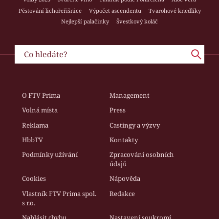
Pěstování lichořeřišnice
Výpočet ascendentu
Tvarohové knedlíky
Nejlepší palačinky
Švestkový koláč
O FTV Prima
Management
Volná místa
Press
Reklama
Castingy a výzvy
HbbTV
Kontakty
Podmínky užívání
Zpracování osobních
údajů
Cookies
Nápověda
Vlastník FTV Prima spol.
Redakce
s r.o.
Nahlásit chybu
Nastavení soukromí