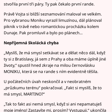
stvořila první tři páry. Ty pak čekalo první rande.
Právě Vojta si bližší seznamování maloval ve velkém.
Pro vybranou Moniku vyrazil limuzínou, dál plánoval
piknik v trávě nebo romantickou procházku kolem
Dunaje. Pak promluvil a bylo po plánech…
Nepříjemná školácká chyba
„Myslíš, že má smysl setkávat se a dělat něco dál, když
ty si z Bratislavy, já sem z Prahy a oba máme úplně jiné
životy,“ spustil hned zkraje na milou černovlásku
MONIKU, která se na rande s ním evidentně těšila.
U počátečních úvah neskončil a v neobratném
„průzkumu terénu“ pokračoval. „Fakt si myslíš, že to
má smysl, MARTINO?“
„Tak to fakt asi nemá smysl, když si ani nepamatuješ
moje jméno! Zastavíte mi, prosím? Vystupuji,“ ukončila