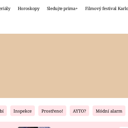
eriály
Horoskopy
Sledujte prima+
Filmový festival Karl
Celebrity
Recept
MÓDA A KRÁSA
HLAVNÍ JÍ
VZTAHY A SEX
SLADKÉ
PRIMA MAMINKA
ZDRAVÉ
bí
Inspekce
Prostřeno!
AYTO?
Módní alarm
Fresh
Living
RECEPTY
BYDLENÍ