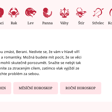
nci
Rak
Lev
Panna
Váhy
Štír
Střelec
K
 zmást, Berani. Nedivte se, že vám v hlavě víří
ky a romantiky. Možná budete mít pocit, že se věci
jim mohli skutečně porozumět. Snažte se nebýt tak
honíte za ztraceným cílem, zatímco vlak vyjíždí ze
echte problém za sebou.
DEN
MĚSÍČNÍ HOROSKOP
ROČNÍ HOROSKOP