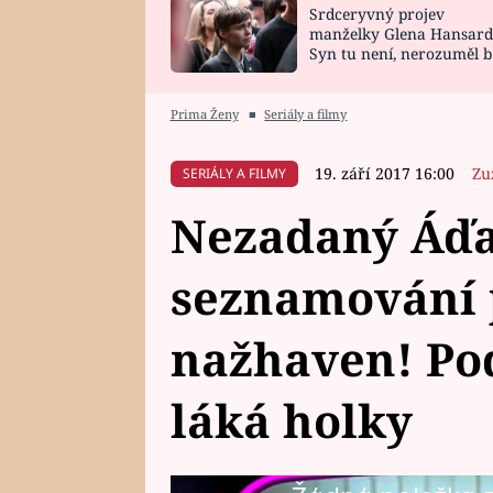
Srdceryvný projev
SNÁŘ
CELEBRITY
manželky Glena Hansard
Syn tu není, nerozuměl b
HOROSKOP NA
VAŘENÍ
tomu, vysvětlila
ROK 2023
Prima Ženy
■
Seriály a filmy
19. září 2017 16:00
Zu
SERIÁLY A FILMY
Nezadaný Áďa
seznamování
nažhaven! Pod
láká holky