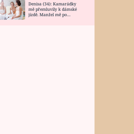
Denisa (34): Kamarádky
mě přemluvily k dámské
jízdě. Manžel mě po
návratu zaskočil