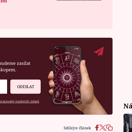
ind
budeme zasílat
oskopem.
ODESLAT
racování osobních údajů
Ná
Sdílejte článek