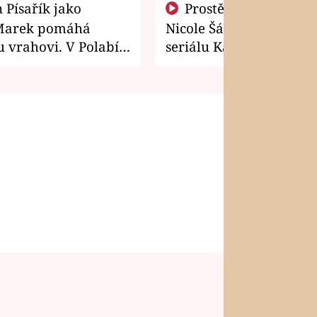
Prostě si o to řekla! Takhle
Marek pomáhá
Nicole Šáchová získala r
 vrahovi. V Polabí
seriálu Kamarádi
osti