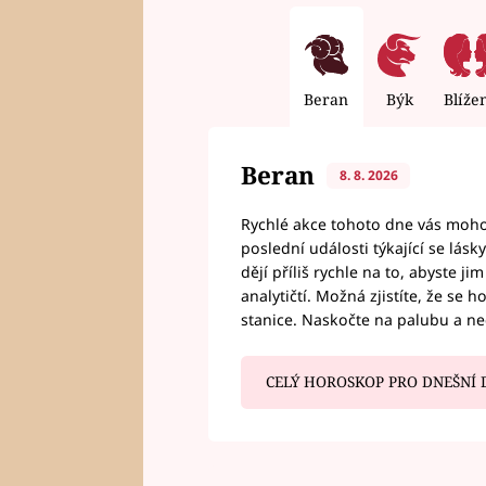
Beran
Býk
Blíže
Beran
8. 8. 2026
Rychlé akce tohoto dne vás mohou
poslední události týkající se lás
dějí příliš rychle na to, abyste 
analytičtí. Možná zjistíte, že se 
stanice. Naskočte na palubu a n
CELÝ HOROSKOP PRO DNEŠNÍ 