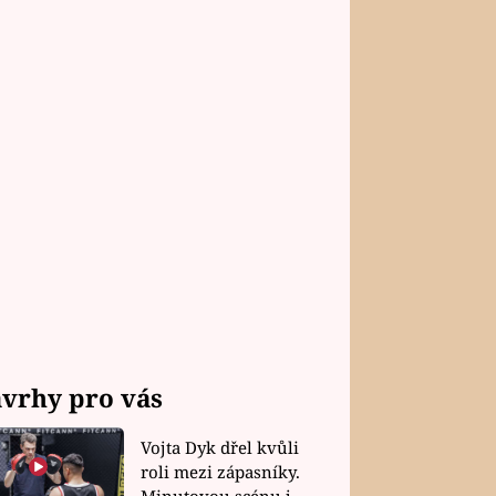
vrhy pro vás
Vojta Dyk dřel kvůli
roli mezi zápasníky.
Minutovou scénu jel