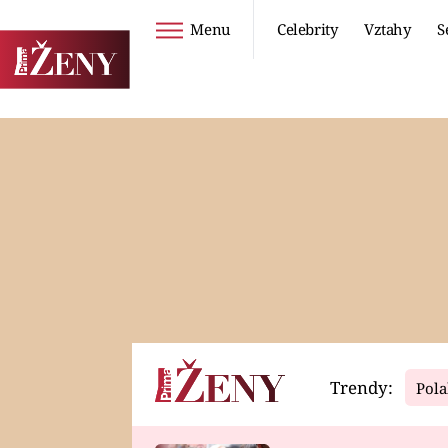
Menu
Celebrity
Vztahy
S
Seriály
Životní styl
ZOO
DIETY A HUBNUTÍ
PROSTŘENO!
CESTOVÁNÍ A
DOVOLENÁ
DUCH
ZDRAVÍ
Trendy:
Pola
Horoskopy
Video
ASTROČLÁNKY
SERIÁLY