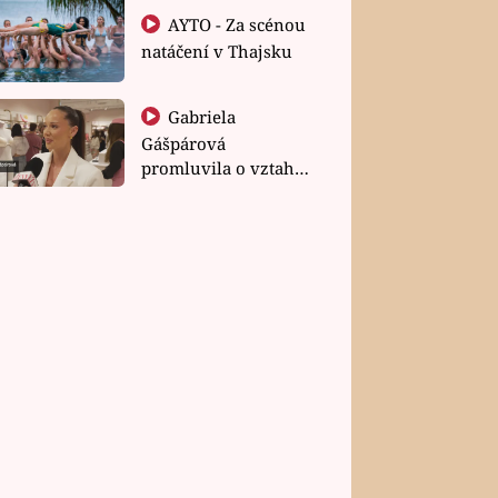
AYTO - Za scénou
natáčení v Thajsku
Gabriela
Gášpárová
promluvila o vztahu
a zakládání rodiny