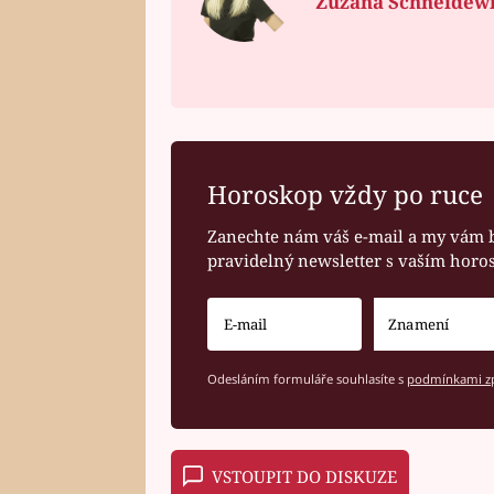
Zuzana Schneidew
Horoskop vždy po ruce
Zanechte nám váš e-mail a my vám 
pravidelný newsletter s vaším hor
Odesláním formuláře souhlasíte s
podmínkami zp
VSTOUPIT DO DISKUZE