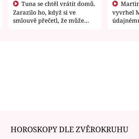
Tuna se chtěl vrátit domů.
Martin Písařík jako
Zarazilo ho, když si ve
vyvrhel 
smlouvě přečetl, že může
údajnému
zemřít
je v nemil
HOROSKOPY DLE ZVĚROKRUHU