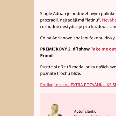
Single Adrian je hodně žhavým polínke
prozradil, nejraději má "latinu".
Neváha
rozhodně nestydí a je pro každou sran
Co na Adrianovo snažení řeknou dívky 
PREMIÉROVÝ 2. díl show
Take me out
Primě!
Pusťte si níže tři medailonky našich sv
poznáte trochu blíže.
Podívejte se na EXTRA POZVÁNKU KE
Autor článku