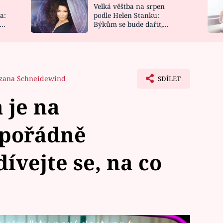
Velká věštba na srpen
NOVINKY
ZAHRADA
a:
podle Helen Stanku:
y
Býkům se bude dařit,
VIDEORECEPTY
DESIGN
Vodnáře čeká jízda
zana Schneidewind
SDÍLET
 je na
 pořádně
ívejte se, na co