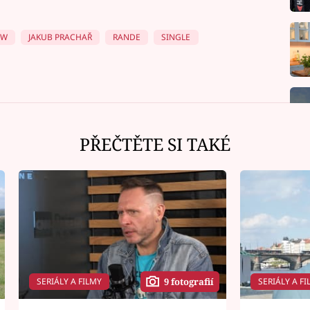
OW
JAKUB PRACHAŘ
RANDE
SINGLE
PŘEČTĚTE SI TAKÉ
SERIÁLY A FILMY
SERIÁLY A FI
9 fotografií