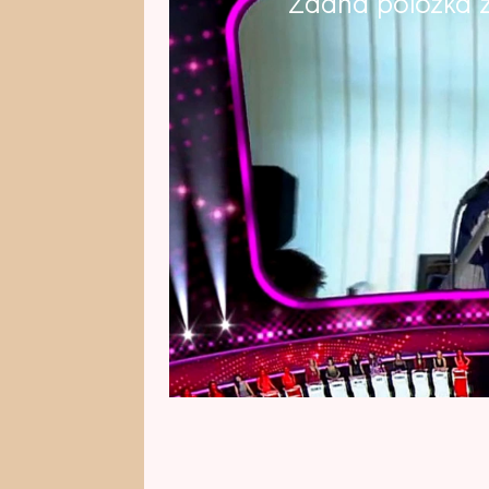
Žádná položka z 
"Toto je pro vás, dámy," uvedl s
Slovenska. Od první chvíle jasný
tělo tancem. Už svůj vstup na sc
něčem je ale podle sebe dobrý, a
nezaujal?