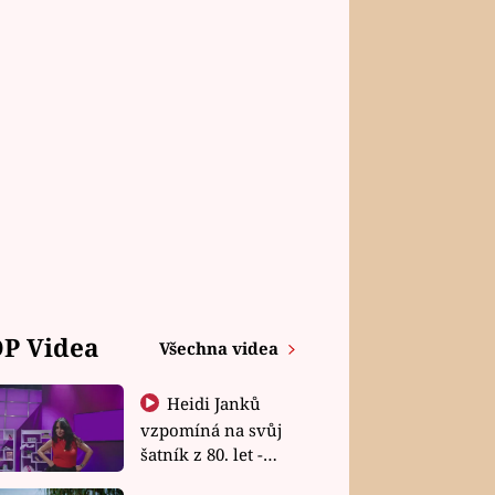
P Videa
Všechna videa
Heidi Janků
vzpomíná na svůj
šatník z 80. let -
Shopaholičky