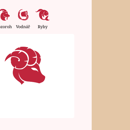
ozoroh
Vodnář
Ryby