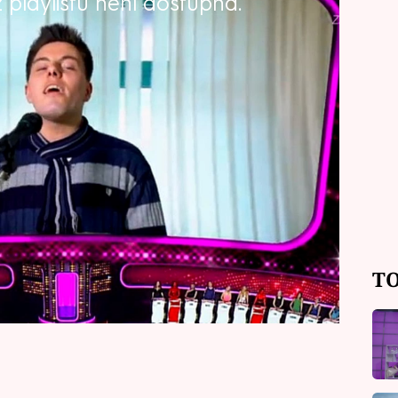
playlistu není dostupná.
vůj výstup Adrian ze středního
 romantik, který si navíc rád protáhne
énu pojal v tanečním duchu. Ještě v
 to ve zpěvu. Zaujal by vás, nebo
TO