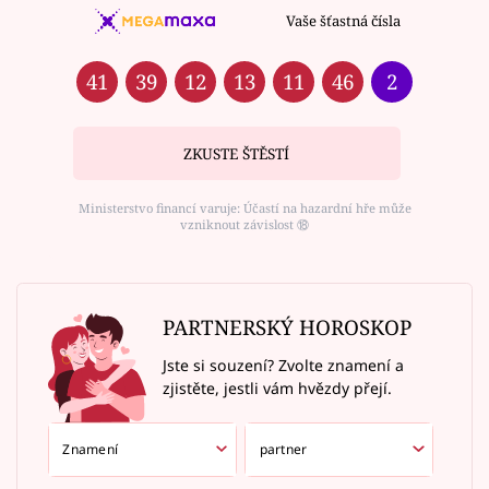
Vaše šťastná čísla
41
39
12
13
11
46
2
ZKUSTE ŠTĚSTÍ
Ministerstvo financí varuje: Účastí na hazardní hře může
vzniknout závislost ⑱
PARTNERSKÝ HOROSKOP
Jste si souzení? Zvolte znamení a
zjistěte, jestli vám hvězdy přejí.