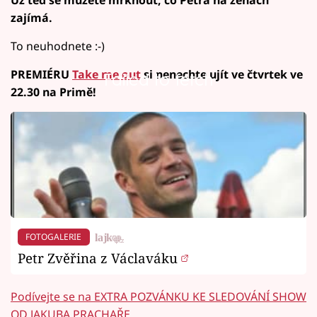
zajímá.
To neuhodnete :-)
PREMIÉRU
Take me out
si nenechte ujít ve čtvrtek ve
Failed to fetch
22.30 na Primě!
FOTOGALERIE
Petr Zvěřina z Václaváku
Podívejte se na EXTRA POZVÁNKU KE SLEDOVÁNÍ SHOW
OD JAKUBA PRACHAŘE