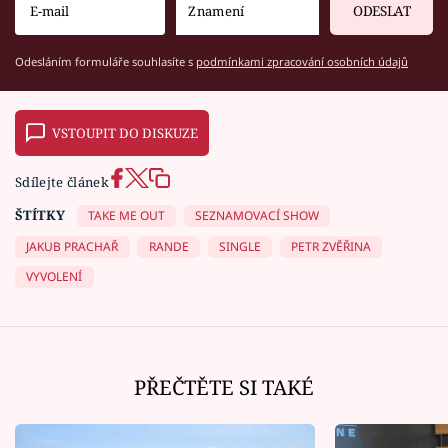
ODESLAT
Odesláním formuláře souhlasíte s
podmínkami zpracování osobních údajů
VSTOUPIT DO DISKUZE
Sdílejte článek
ŠTÍTKY
TAKE ME OUT
SEZNAMOVACÍ SHOW
JAKUB PRACHAŘ
RANDE
SINGLE
PETR ZVĚŘINA
VYVOLENÍ
PŘEČTĚTE SI TAKÉ