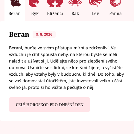
Beran
Býk
Blíženci
Rak
Lev
Panna
V
Beran
9. 8. 2026
Berani, buďte ve svém přístupu mírní a zdrženliví. Ve
vzduchu je cítit spousta něhy, na kterou byste se měli
naladit a užívat si ji. Udělejte něco pro zlepšení svého
domova. Usmiřte se s lidmi, se kterými žijete, a vyčistěte
vzduch, aby vztahy byly v budoucnu klidné. Do toho, aby
se váš domov stal útočištěm, jste investovali velkou část
svého já, proto si ho važte a pečujte o něj.
CELÝ HOROSKOP PRO DNEŠNÍ DEN