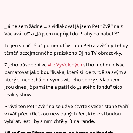
„Já nejsem žádnej... z vidlákova! Já jsem Petr Zvěřina z
Václaváku!“ a „Já jsem nepřijel do Prahy na babetě!“
To jen stručné připomenutí vstupu Petra Zvěřiny, tehdy
téměř bezejmenného pražského DJ na TV obrazovky.
Z jeho působení ve
vile VyVolených
si ho mohou diváci
pamatovat jako bouřliváka, který si jde tvrdě za svým a
který si nenechá nic vymluvit. Jeho spory s Vladkem
jsou dnes již památné a patří do „zlatého fondu“ této
reality show.
Právě ten Petr Zvěřina se už ve čtvrtek večer stane tváří
v tvář před třicítkou nezadaných žen, které si budou
vybírat, jestli by s ním chtěly jít na rande.
Už teď se můžete mrknout, co Petra na ženách