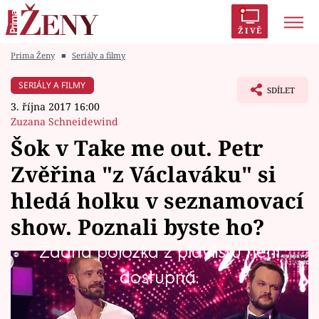
ŽIVĚ
Prima Ženy
■
Seriály a filmy
Trendy:
Polabí
Inspekce
Prostřeno!
AYTO?
SERIÁLY A FILMY
SDÍLET
Módní alarm
Zrádci
Proměny
3. října 2017 16:00
Zuzana Schneidewind
Šok v Take me out. Petr
Zvěřina "z Václaváku" si
Témata
hledá holku v seznamovací
Celebrity
show. Poznali byste ho?
Žádná položka z playlistu není
Vztahy
„Sedadlo vedle mně je právě volný,“ uvádí se
dostupná.
Seriály
Petr před nastoupenou řadou single šelem
plných očekávání. Věřte nevěřte, ale je to