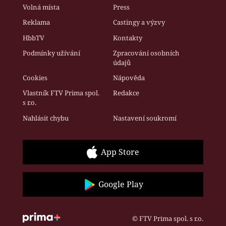
Volná místa
Press
Reklama
Castingy a výzvy
HbbTV
Kontakty
Podmínky užívání
Zpracování osobních
údajů
Cookies
Nápověda
Vlastník FTV Prima spol.
Redakce
s r.o.
Nahlásit chybu
Nastavení soukromí
App Store
Google Play
© FTV Prima spol. s r.o.