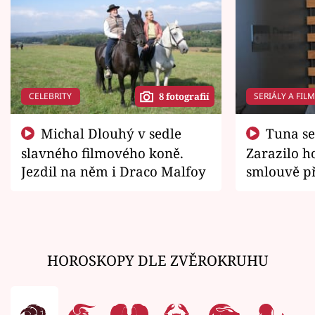
CELEBRITY
SERIÁLY A FIL
8 fotografií
Michal Dlouhý v sedle
Tuna se chtěl vrátit domů.
slavného filmového koně.
Zarazilo ho
Jezdil na něm i Draco Malfoy
smlouvě př
zemřít
HOROSKOPY DLE ZVĚROKRUHU