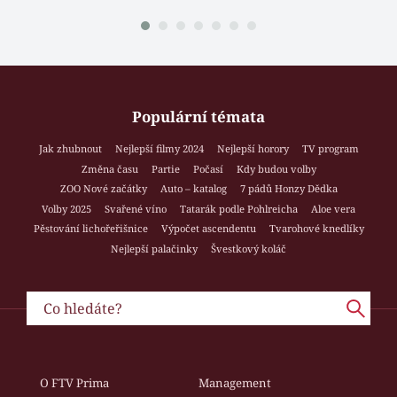
Populární témata
Jak zhubnout
Nejlepší filmy 2024
Nejlepší horory
TV program
Změna času
Partie
Počasí
Kdy budou volby
ZOO Nové začátky
Auto – katalog
7 pádů Honzy Dědka
Volby 2025
Svařené víno
Tatarák podle Pohlreicha
Aloe vera
Pěstování lichořeřišnice
Výpočet ascendentu
Tvarohové knedlíky
Nejlepší palačinky
Švestkový koláč
O FTV Prima
Management