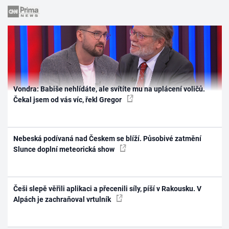
Vondra: Babiše nehlídáte, ale svítíte mu na uplácení voličů.
Čekal jsem od vás víc, řekl Gregor
Nebeská podívaná nad Českem se blíží. Působivé zatmění
Slunce doplní meteorická show
Češi slepě věřili aplikaci a přecenili síly, píší v Rakousku. V
Alpách je zachraňoval vrtulník