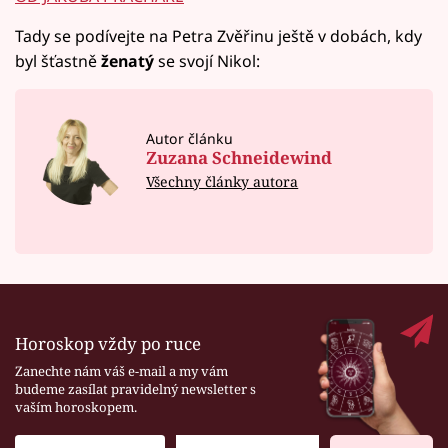
Tady se podívejte na Petra Zvěřinu ještě v dobách, kdy
byl šťastně
ženatý
se svojí Nikol:
Autor článku
Zuzana Schneidewind
Všechny články autora
Horoskop vždy po ruce
Zanechte nám váš e-mail a my vám
budeme zasílat pravidelný newsletter s
vaším horoskopem.