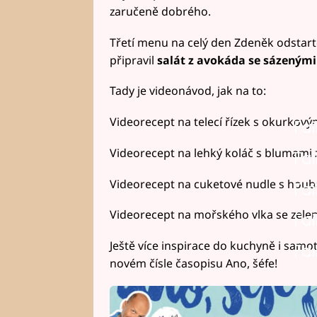
zaručeně dobrého.
Třetí menu na celý den Zdeněk odstarto
připravil
salát z avokáda se sázenými 
Tady je videonávod, jak na to:
Videorecept na telecí řízek s okurkový
Fai
Videorecept na lehký koláč s blumami 
Fai
Videorecept na cuketové nudle s houb
Fai
Videorecept na mořského vlka se zelen
Fai
Ještě více inspirace do kuchyně i samo
Fai
novém čísle časopisu Ano, šéfe!