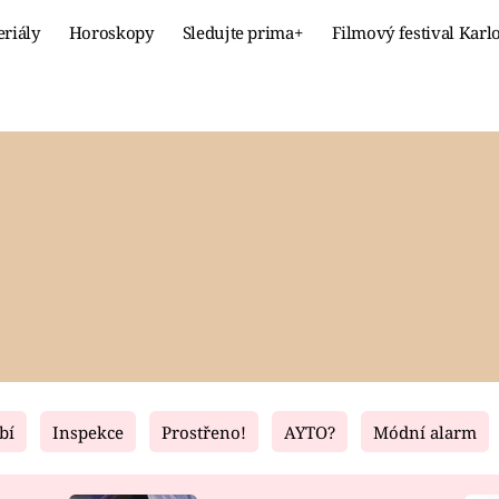
eriály
Horoskopy
Sledujte prima+
Filmový festival Karl
Celebrity
Recept
MÓDA A KRÁSA
HLAVNÍ JÍ
VZTAHY A SEX
SLADKÉ
PRIMA MAMINKA
ZDRAVÉ
bí
Inspekce
Prostřeno!
AYTO?
Módní alarm
Fresh
Living
RECEPTY
BYDLENÍ