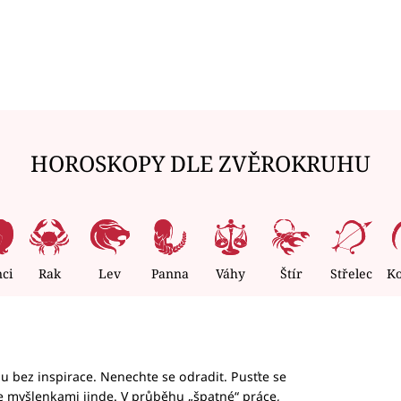
HOROSKOPY DLE ZVĚROKRUHU
nci
Rak
Lev
Panna
Váhy
Štír
Střelec
K
hu bez inspirace. Nenechte se odradit. Pusťte se
te myšlenkami jinde. V průběhu „špatné“ práce,