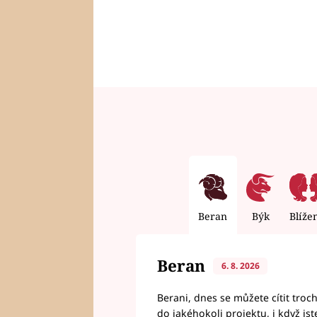
Beran
Býk
Blíže
Beran
6. 8. 2026
Berani, dnes se můžete cítit troc
do jakéhokoli projektu, i když js