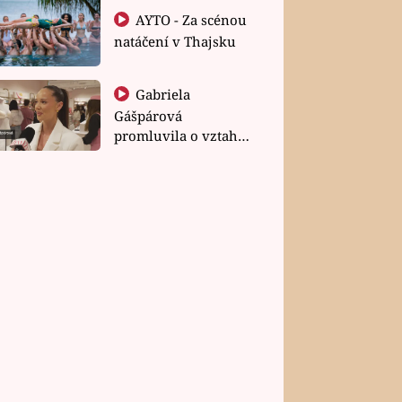
AYTO - Za scénou
natáčení v Thajsku
Gabriela
Gášpárová
promluvila o vztahu
a zakládání rodiny