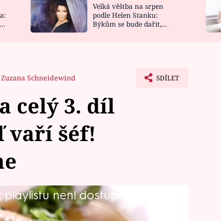
Velká věštba na srpen
NOVINKY
ZAHRADA
a:
podle Helen Stanku:
y
Býkům se bude dařit,
VIDEORECEPTY
DESIGN
Vodnáře čeká jízda
Zuzana Schneidewind
SDÍLET
 celý 3. díl
 vaří šéf!
ne
playlistu není dostupná.
 šéf! si nyní můžete pustit online
eceptů Zdeňka Pohlreicha pak najdete