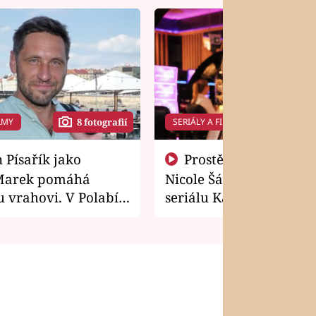
LMY
SERIÁLY A FILMY
8 fotografií
14 f
Prostě si o to řekla! Takhle
Marek pomáhá
Nicole Šáchová získala r
 vrahovi. V Polabí
seriálu Kamarádi
osti