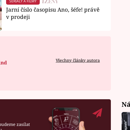
SERIÁLY A FILMY
Jarní číslo časopisu Ano, šéfe! právě
v prodeji
Všechny články autora
ind
Ná
budeme zasílat