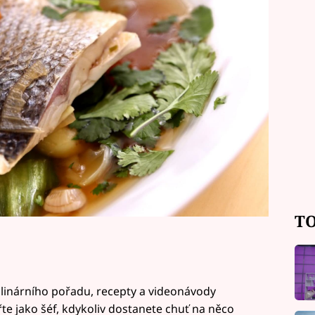
oduše pokrm, který se chcete krok za
eo.
TO
linárního pořadu, recepty a videonávody
řte jako šéf, kdykoliv dostanete chuť na něco