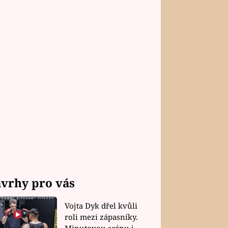
vrhy pro vás
Vojta Dyk dřel kvůli
roli mezi zápasníky.
Minutovou scénu jel