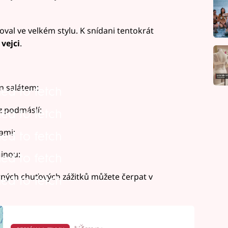
val ve velkém stylu. K snídani tentokrát
vejci
.
m salátem:
led to fetch
z podmáslí:
led to fetch
ami:
led to fetch
inou:
led to fetch
tných chuťových zážitků můžete čerpat v
led to fetch