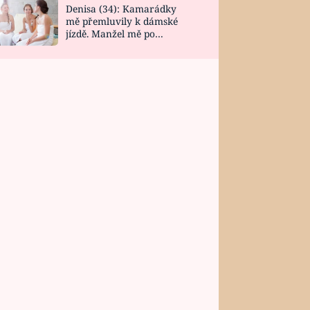
Denisa (34): Kamarádky
mě přemluvily k dámské
jízdě. Manžel mě po
návratu zaskočil