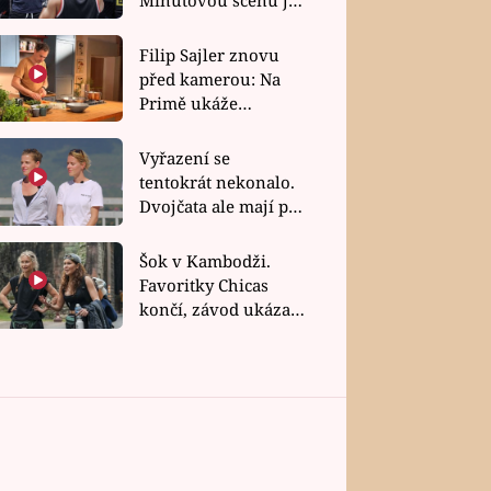
bez dubla
Filip Sajler znovu
před kamerou: Na
Primě ukáže
poctivou kuchyni i
rychlé recepty
Vyřazení se
tentokrát nekonalo.
Dvojčata ale mají po
uzavření třetí etapy
závodu nůž na krku
Šok v Kambodži.
Favoritky Chicas
končí, závod ukázal
svou nejtvrdší tvář