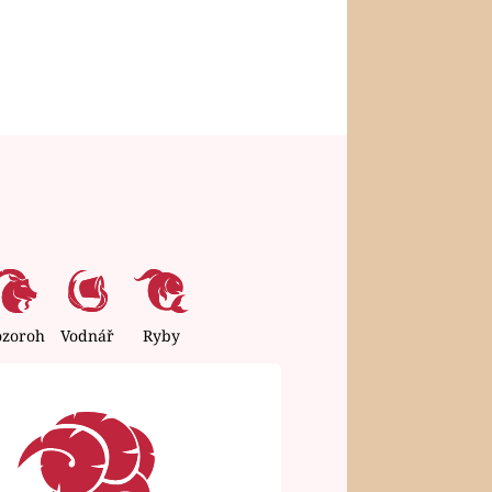
ozoroh
Vodnář
Ryby