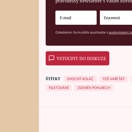
pravidelný newsletter s vaším hor
Odesláním formuláře souhlasíte s
podmínkami zp
VSTOUPIT DO DISKUZE
ŠTÍTKY
OVOCNÝ KOLÁČ
TEĎ VAŘÍ ŠÉF
FILETOVÁNÍ
ZDENĚK POHLRECH