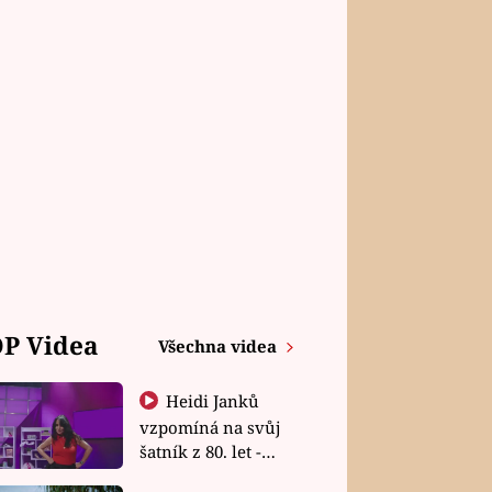
P Videa
Všechna videa
Heidi Janků
vzpomíná na svůj
šatník z 80. let -
Shopaholičky