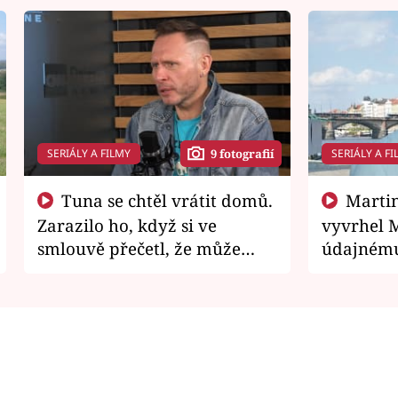
SERIÁLY A FILMY
SERIÁLY A FI
9 fotografií
Tuna se chtěl vrátit domů.
Martin Písařík jako
Zarazilo ho, když si ve
vyvrhel 
smlouvě přečetl, že může
údajnému
zemřít
je v nemil