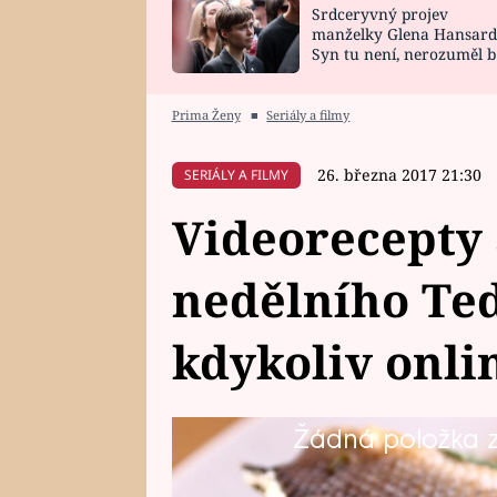
Srdceryvný projev
SNÁŘ
CELEBRITY
manželky Glena Hansard
Syn tu není, nerozuměl b
HOROSKOP NA
VAŘENÍ
tomu, vysvětlila
ROK 2023
Prima Ženy
■
Seriály a filmy
26. března 2017 21:30
SERIÁLY A FILMY
Videorecepty a
nedělního Teď
kdykoliv onli
Žádná položka z 
Celý 3. díl VI. řady show Teď vařé
hned v úvodu. Všech pět videor