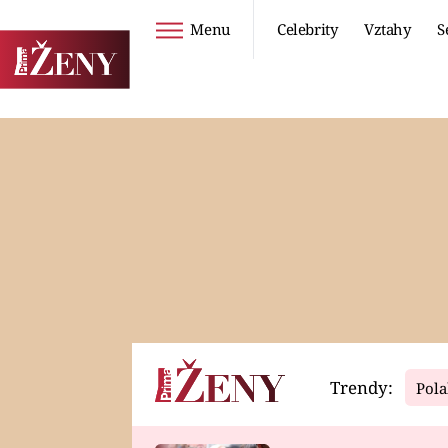
Menu
Celebrity
Vztahy
S
Seriály
Životní styl
ZOO
DIETY A HUBNUTÍ
PROSTŘENO!
CESTOVÁNÍ A
DOVOLENÁ
DUCH
ZDRAVÍ
Trendy:
Pola
Horoskopy
Video
ASTROČLÁNKY
SERIÁLY