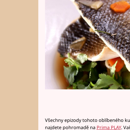
pohromadě níže. Vyberte si jedn
krokem naučit, a klikněte na vid
Všechny epizody tohoto oblíbeného ku
najdete pohromadě na
Prima PLAY
. Va