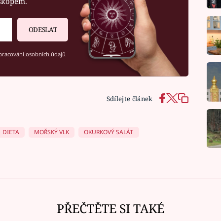
oskopem.
ODESLAT
racování osobních údajů
Sdílejte článek
DIETA
MOŘSKÝ VLK
OKURKOVÝ SALÁT
PŘEČTĚTE SI TAKÉ