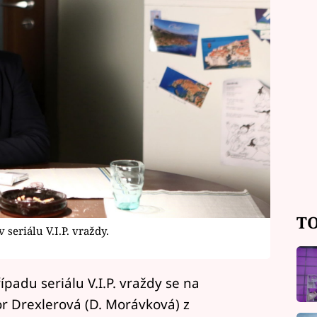
TO
 seriálu V.I.P. vraždy.
adu seriálu V.I.P. vraždy se na
r Drexlerová (D. Morávková) z