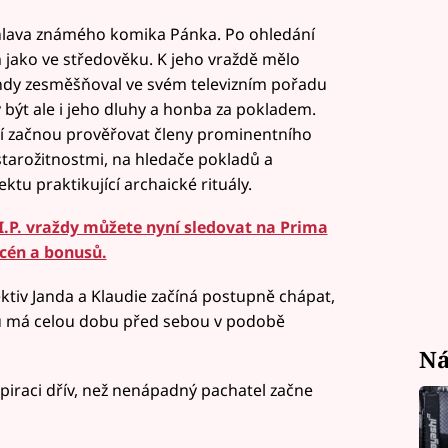
 hlava známého komika Pánka. Po ohledání
 jako ve středověku. K jeho vraždě mělo
dy zesměšňoval ve svém televizním pořadu
být ale i jeho dluhy a honba za pokladem.
ií začnou prověřovat členy prominentního
starožitnostmi, na hledače pokladů a
ktu praktikující archaické rituály.
.I.P. vraždy můžete nyní sledovat na Prima
scén a bonusů.
ktiv Janda a Klaudie začíná postupně chápat,
u má celou dobu před sebou v podobě
Ná
piraci dřív, než nenápadný pachatel začne