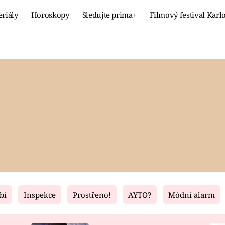
eriály
Horoskopy
Sledujte prima+
Filmový festival Karl
Celebrity
Recept
MÓDA A KRÁSA
HLAVNÍ JÍ
VZTAHY A SEX
SLADKÉ
PRIMA MAMINKA
ZDRAVÉ
bí
Inspekce
Prostřeno!
AYTO?
Módní alarm
Fresh
Living
RECEPTY
BYDLENÍ