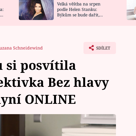
Velká věštba na srpen
NOVINKY
ZAHRADA
a:
podle Helen Stanku:
y
Býkům se bude dařit,
VIDEORECEPTY
DESIGN
Vodnáře čeká jízda
uzana Schneidewind
SDÍLET
si posvítila
ektivka Bez hlavy
 nyní ONLINE