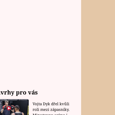
vrhy pro vás
Vojta Dyk dřel kvůli
roli mezi zápasníky.
Minutovou scénu jel