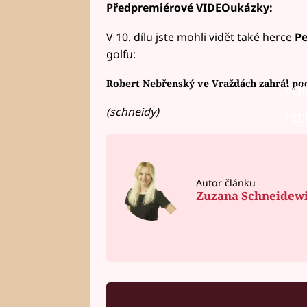
Předpremiérové VIDEOukázky:
V 10. dílu jste mohli vidět také herce
Pe
golfu:
Robert Nebřenský ve Vraždách zahrál pod
Fai
(schneidy)
Fai
Autor článku
Zuzana Schneidew