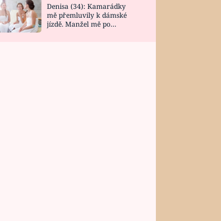
Denisa (34): Kamarádky
mě přemluvily k dámské
jízdě. Manžel mě po
návratu zaskočil