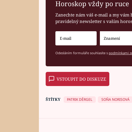
Horoskop vždy po ruce
Zanechte nám váš e-mail a my vám 
pravidelný newsletter s vaším hor
Odesláním formuláře souhlasíte s
podmínkami zp
VSTOUPIT DO DISKUZE
ŠTÍTKY
PATRIK DĚRGEL
SOŇA NORISOVÁ