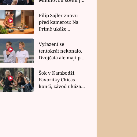
bez dubla
Filip Sajler znovu
před kamerou: Na
Primě ukáže
poctivou kuchyni i
rychlé recepty
Vyřazení se
tentokrát nekonalo.
Dvojčata ale mají po
uzavření třetí etapy
závodu nůž na krku
Šok v Kambodži.
Favoritky Chicas
končí, závod ukázal
svou nejtvrdší tvář