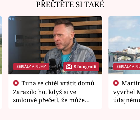
PŘEČTĚTE SI TAKÉ
SERIÁLY A FILMY
SERIÁLY A FI
9 fotografií
Tuna se chtěl vrátit domů.
Martin Písařík jako
Zarazilo ho, když si ve
vyvrhel 
smlouvě přečetl, že může
údajnému
zemřít
je v nemil