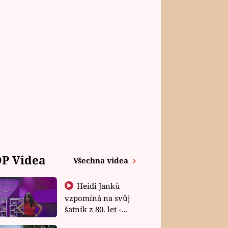
P Videa
Všechna videa
Heidi Janků
vzpomíná na svůj
šatník z 80. let -
Shopaholičky