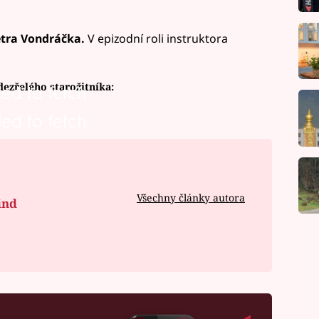
tra Vondráčka.
V epizodní roli instruktora
ezřelého starožitníka:
led to fetch
led to fetch
Všechny články autora
ind