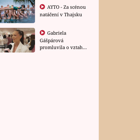
AYTO - Za scénou
natáčení v Thajsku
Gabriela
Gášpárová
promluvila o vztahu
a zakládání rodiny