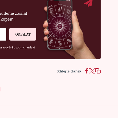
budeme zasílat
oskopem.
ODESLAT
racování osobních údajů
Sdílejte článek