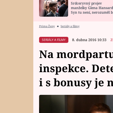
Srdceryvný projev
SNÁŘ
CELEBRITY
manželky Glena Hansard
Syn tu není, nerozuměl b
HOROSKOP NA
VAŘENÍ
tomu, vysvětlila
ROK 2023
Prima Ženy
■
Seriály a filmy
8. dubna 2016 10:33
Z
SERIÁLY A FILMY
Na mordpartu 
inspekce. Det
i s bonusy je