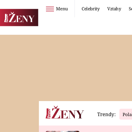
Menu
Celebrity
Vztahy
S
Seriály
Životní styl
ZOO
DIETY A HUBNUTÍ
PROSTŘENO!
CESTOVÁNÍ A
DOVOLENÁ
DUCH
ZDRAVÍ
Trendy:
Pola
Horoskopy
Video
ASTROČLÁNKY
SERIÁLY