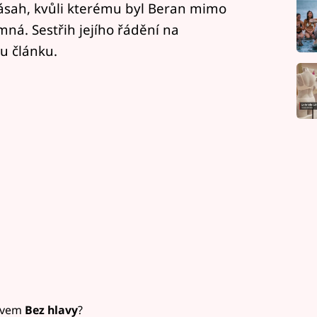
zásah, kvůli kterému byl Beran mimo
mná. Sestřih jejího řádění na
u článku.
ázvem
Bez hlavy
?