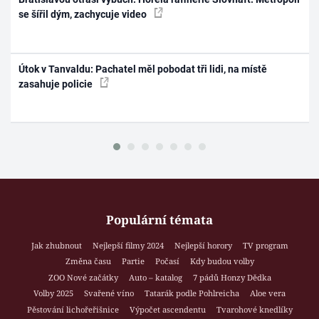
se šířil dým, zachycuje video
Útok v Tanvaldu: Pachatel měl pobodat tři lidi, na místě
zasahuje policie
Populární témata
Jak zhubnout
Nejlepší filmy 2024
Nejlepší horory
TV program
Změna času
Partie
Počasí
Kdy budou volby
ZOO Nové začátky
Auto – katalog
7 pádů Honzy Dědka
Volby 2025
Svařené víno
Tatarák podle Pohlreicha
Aloe vera
Pěstování lichořeřišnice
Výpočet ascendentu
Tvarohové knedlíky