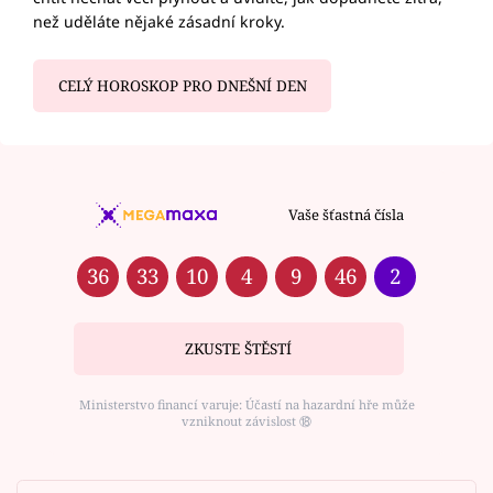
než uděláte nějaké zásadní kroky.
CELÝ HOROSKOP PRO DNEŠNÍ DEN
Vaše šťastná čísla
36
33
10
4
9
46
2
ZKUSTE ŠTĚSTÍ
Ministerstvo financí varuje: Účastí na hazardní hře může
vzniknout závislost ⑱