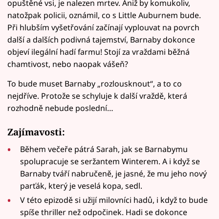
opuštěné vsi, je nalezen mrtev. Aniž by komukoliv,
natožpak policii, oznámil, co s Little Auburnem bude.
Při hlubším vyšetřování začínají vyplouvat na povrch
další a dalších podivná tajemství, Barnaby dokonce
objeví ilegální hadí farmu! Stojí za vraždami běžná
chamtivost, nebo naopak vášeň?
To bude muset Barnaby „rozlousknout“, a to co
nejdříve. Protože se schyluje k další vraždě, která
rozhodně nebude poslední…
Zajímavosti:
Během večeře pátrá Sarah, jak se Barnabymu
spolupracuje se seržantem Winterem. A i když se
Barnaby tváří nabručeně, je jasné, že mu jeho nový
parťák, který je veselá kopa, sedl.
V této epizodě si užijí milovníci hadů, i když to bude
spíše thriller než odpočinek. Hadi se dokonce