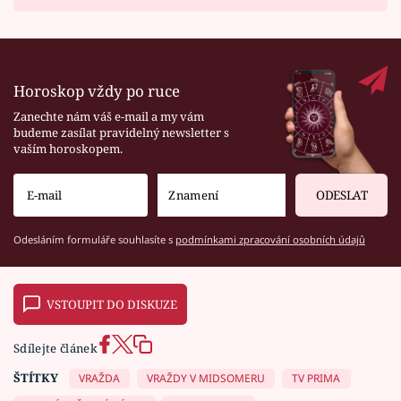
Horoskop vždy po ruce
Zanechte nám váš e-mail a my vám
budeme zasílat pravidelný newsletter s
vaším horoskopem.
ODESLAT
Odesláním formuláře souhlasíte s
podmínkami zpracování osobních údajů
VSTOUPIT DO DISKUZE
Sdílejte článek
ŠTÍTKY
VRAŽDA
VRAŽDY V MIDSOMERU
TV PRIMA