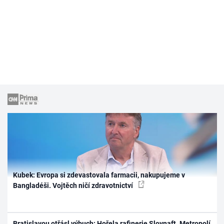
Kubek: Evropa si zdevastovala farmacii, nakupujeme v
Bangladéši. Vojtěch ničí zdravotnictví
Bratislavou otřásl výbuch: Hořela rafinerie Slovnaft. Metropolí