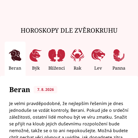
HOROSKOPY DLE ZVĚROKRUHU
Beran
Býk
Blíženci
Rak
Lev
Panna
V
Beran
7. 8. 2026
Je velmi pravděpodobné, že nejlepším řešením je dnes
jednoduše se vzdát kontroly, Berani. Pokud jde o srdeční
záležitosti, ostatní lidé mohou být ve víru zmatku. Snažit
se přijít na kloub jejich duševnímu rozpoložení bude
nemožné, takže se o to ani nepokoušejte. Možná budete
chtít nechat věci plynout a uvidíte, jak dopadnete zítra,