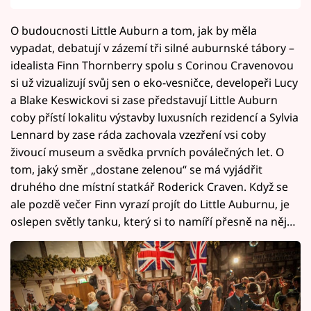
O budoucnosti Little Auburn a tom, jak by měla
vypadat, debatují v zázemí tři silné auburnské tábory –
idealista Finn Thornberry spolu s Corinou Cravenovou
si už vizualizují svůj sen o eko-vesničce, developeři Lucy
a Blake Keswickovi si zase představují Little Auburn
coby přístí lokalitu výstavby luxusních rezidencí a Sylvia
Lennard by zase ráda zachovala vzezření vsi coby
živoucí museum a svědka prvních poválečných let. O
tom, jaký směr „dostane zelenou“ se má vyjádřit
druhého dne místní statkář Roderick Craven. Když se
ale pozdě večer Finn vyrazí projít do Little Auburnu, je
oslepen světly tanku, který si to namíří přesně na něj…