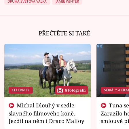
DRUHÁ SVĚTOVÁ VÁLKA
JAMIE WINTER
PŘEČTĚTE SI TAKÉ
CELEBRITY
SERIÁLY A FIL
8 fotografií
Michal Dlouhý v sedle
Tuna se chtěl vrátit domů.
slavného filmového koně.
Zarazilo ho
Jezdil na něm i Draco Malfoy
smlouvě př
zemřít