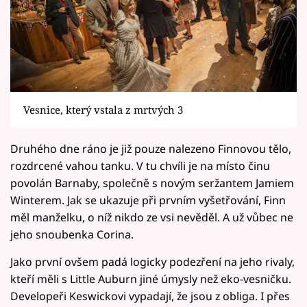
Vesnice, který vstala z mrtvých 3
Druhého dne ráno je již pouze nalezeno Finnovou tělo,
rozdrcené vahou tanku. V tu chvíli je na místo činu
povolán Barnaby, společně s novým seržantem Jamiem
Winterem. Jak se ukazuje při prvním vyšetřování, Finn
měl manželku, o níž nikdo ze vsi nevěděl. A už vůbec ne
jeho snoubenka Corina.
Jako první ovšem padá logicky podezření na jeho rivaly,
kteří měli s Little Auburn jiné úmysly než eko-vesničku.
Developeři Keswickovi vypadají, že jsou z obliga. I přes