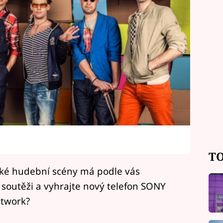
TO
nské hudební scény má podle vás
í soutěži a vyhrajte nový telefon SONY
htwork?