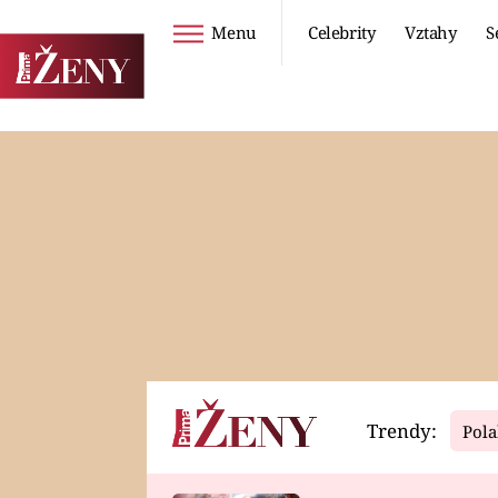
Menu
Celebrity
Vztahy
S
Seriály
Životní styl
ZOO
DIETY A HUBNUTÍ
PROSTŘENO!
CESTOVÁNÍ A
DOVOLENÁ
DUCH
ZDRAVÍ
Trendy:
Pola
Horoskopy
Video
ASTROČLÁNKY
SERIÁLY