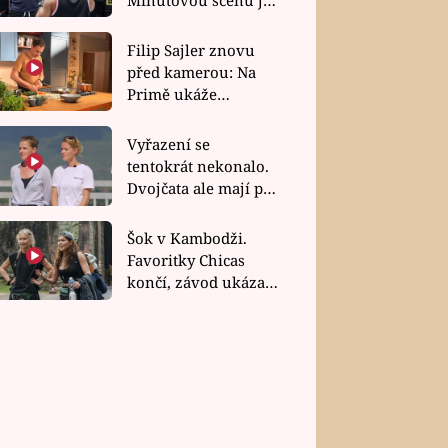
bez dubla
Filip Sajler znovu
před kamerou: Na
Primě ukáže
poctivou kuchyni i
rychlé recepty
Vyřazení se
tentokrát nekonalo.
Dvojčata ale mají po
uzavření třetí etapy
závodu nůž na krku
Šok v Kambodži.
Favoritky Chicas
končí, závod ukázal
svou nejtvrdší tvář