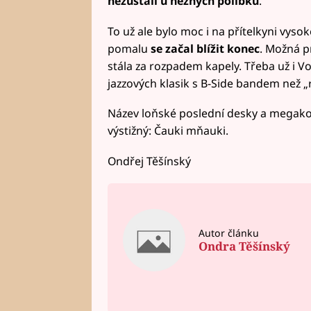
nezůstali u něžných polibků
.
To už ale bylo moc i na přítelkyni vys
pomalu
se začal blížit konec
. Možná p
stála za rozpadem kapely. Třeba už i Vo
jazzových klasik s B-Side bandem než „r
Název loňské poslední desky a megakon
výstižný: Čauki mňauki.
Ondřej Těšínský
Autor článku
Ondra Těšínský