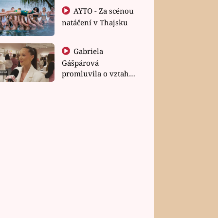
AYTO - Za scénou
natáčení v Thajsku
Gabriela
Gášpárová
promluvila o vztahu
a zakládání rodiny