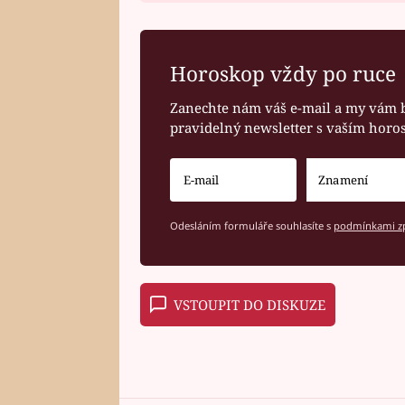
Horoskop vždy po ruce
Zanechte nám váš e-mail a my vám 
pravidelný newsletter s vaším hor
Odesláním formuláře souhlasíte s
podmínkami zp
VSTOUPIT DO DISKUZE