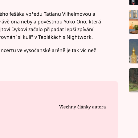
okého fešáka vpředu Tatianu Vilhelmovou a
rávě ona nebyla pověstnou Yoko Ono, která
jtovi Dykovi začalo připadat lepší zpívání
ovnání si kulí" v Teplákách s Nightwork.
certu ve vysočanské aréně je tak víc než
Všechny články autora