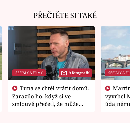
PŘEČTĚTE SI TAKÉ
SERIÁLY A FILMY
SERIÁLY A FI
9 fotografií
Tuna se chtěl vrátit domů.
Martin Písařík jako
Zarazilo ho, když si ve
vyvrhel 
smlouvě přečetl, že může
údajnému
zemřít
je v nemil