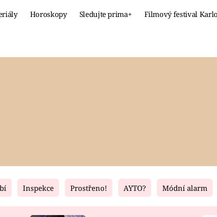
eriály
Horoskopy
Sledujte prima+
Filmový festival Karl
Celebrity
Recept
MÓDA A KRÁSA
HLAVNÍ JÍ
VZTAHY A SEX
SLADKÉ
PRIMA MAMINKA
ZDRAVÉ
bí
Inspekce
Prostřeno!
AYTO?
Módní alarm
Fresh
Living
RECEPTY
BYDLENÍ