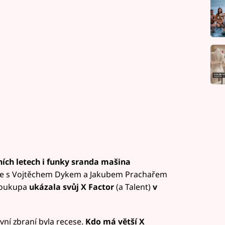
ních letech i funky sranda mašina
le s Vojtěchem Dykem a Jakubem Prachařem
 Soukupa
ukázala svůj X Factor
(a Talent)
v
avní zbraní byla recese.
Kdo má větší X