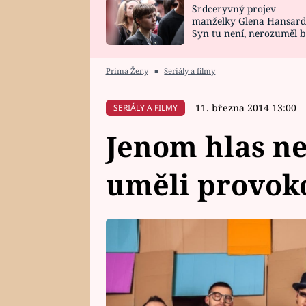
Srdceryvný projev
SNÁŘ
CELEBRITY
manželky Glena Hansard
Syn tu není, nerozuměl b
HOROSKOP NA
VAŘENÍ
tomu, vysvětlila
ROK 2023
Prima Ženy
■
Seriály a filmy
11. března 2014 13:00
SERIÁLY A FILMY
Jenom hlas ne
uměli provok