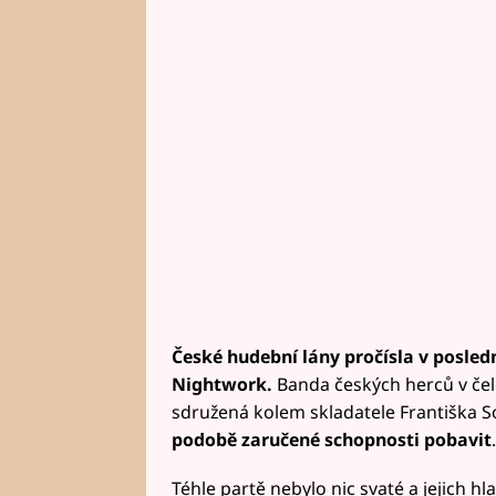
České hudební lány pročísla v posled
Nightwork.
Banda českých herců v če
sdružená kolem skladatele Františka
podobě zaručené schopnosti pobavit
.
Téhle partě nebylo nic svaté a jejich hl