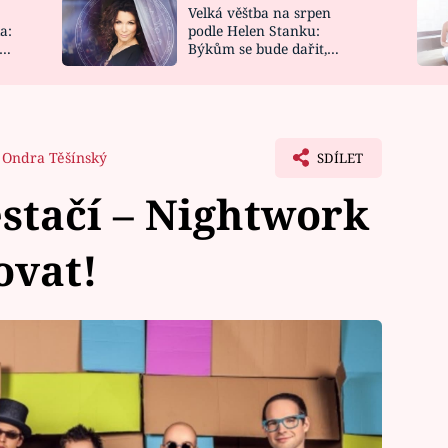
Velká věštba na srpen
NOVINKY
ZAHRADA
a:
podle Helen Stanku:
y
Býkům se bude dařit,
VIDEORECEPTY
DESIGN
Vodnáře čeká jízda
Ondra Těšínský
SDÍLET
stačí – Nightwork
ovat!