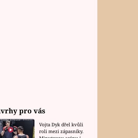
vrhy pro vás
Vojta Dyk dřel kvůli
roli mezi zápasníky.
Minutovou scénu jel