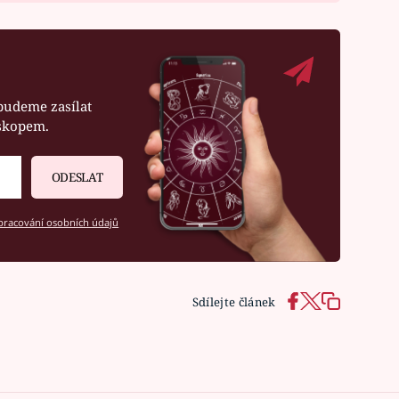
budeme zasílat
oskopem.
ODESLAT
racování osobních údajů
Sdílejte článek