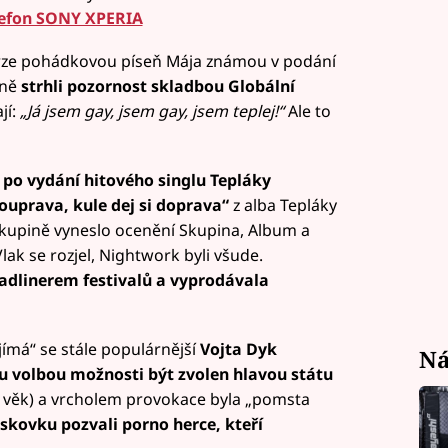
lefon SONY XPERIA
verze pohádkovou píseň Mája známou v podání
dně
strhli pozornost skladbou Globální
jí:
„Já jsem gay, jsem gay, jsem teplej!“
Ale to
po vydání hitového singlu Tepláky
ouprava, kule dej si doprava“
z alba Tepláky
skupině vyneslo ocenění Skupina, Album a
ak se rozjel, Nightwork byli všude.
dlinerem festivalů a vyprodávala
ímá“ se stále populárnější
Vojta Dyk
Ná
 volbou možnosti být zvolen hlavou státu
 věk) a vrcholem provokace byla „pomsta
skovku pozvali porno herce, kteří