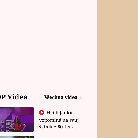
P Videa
Všechna videa
Heidi Janků
vzpomíná na svůj
šatník z 80. let -
Shopaholičky