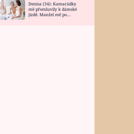
Denisa (34): Kamarádky
mě přemluvily k dámské
jízdě. Manžel mě po
návratu zaskočil