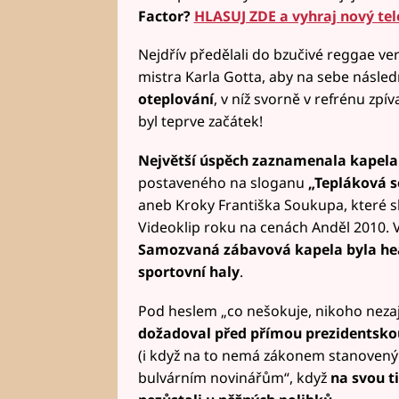
Factor?
HLASUJ ZDE a vyhraj nový te
Nejdřív předělali do bzučivé reggae 
mistra Karla Gotta, aby na sebe násle
oteplování
, v níž svorně v refrénu zpíva
byl teprve začátek!
Největší úspěch zaznamenala kapela 
postaveného na sloganu
„Tepláková s
aneb Kroky Františka Soukupa, které 
Videoklip roku na cenách Anděl 2010. Vl
Samozvaná zábavová kapela byla hea
sportovní haly
.
Pod heslem „co nešokuje, nikoho nezaj
dožadoval před přímou prezidentskou
(i když na to nemá zákonem stanovený
bulvárním novinářům“, když
na svou ti